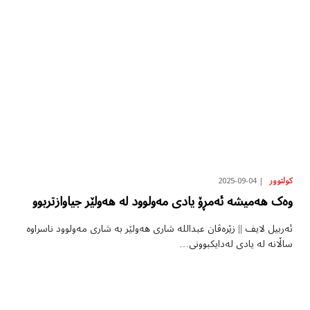
2025-09-04
کولتوور
وەک هەمیشە ئەمڕۆ یادی مەولوود لە هەولێر جیاوازتربوو
ئەربیل لایف || زێرەڤان عبداللە شاری هەولێر بە شاری مەولوود ناسراوە
ساڵانە لە یادی لەدایکبوونی…