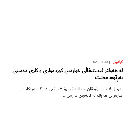
2025-08-30
کولتوور
لە هەولێر فیستیڤاڵی خواردنی کوردەواری و کاری دەستی
بەڕێوەدەچێت
ئەربیل لایف || زێرەڤان عبداللە ئەمڕۆ ٣٠ی ئابی ٢٠٢٥ سەرۆکایەتی
شارەوانی هەولێر لە لاپەرەی فەرمی…