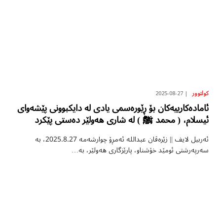
2025-08-27
کولتوور
ئامادەکارییەکان بۆ ڕێورەسمى یادى ‬لە دایكبوونی‮ ‬پێشەوای‮
‬ئیسلام‮، ‬‮( محمد ﷺ ) لە شاری هەولێر دەستى پێکرد
ئەربیل لایف || زێرەڤان عبداللە ئەمڕۆ چوارشەمە 2025.8.27، بە
سەرپەرشتى ئومێد خۆشناو، پارێزگارى هەولێر، بە…