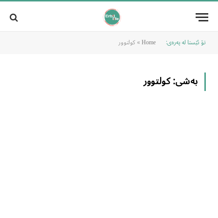
تۆ ئێستا لە پەرەی:
»
کولتوور
Home
بەشی:
کولتوور