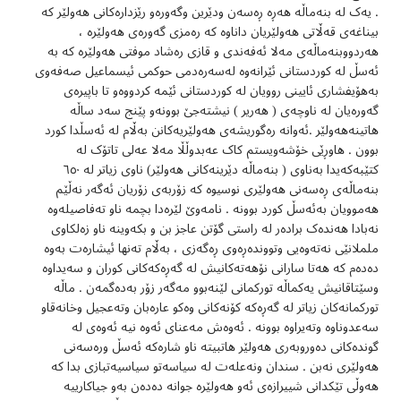
. یەک لە بنەماڵە هەڕە ڕەسەن ودێرین وگەورەو رێزدارەکانی هەولێر کە
بیناغەی قەڵاتی هەولێریان داناوە کە رەمزی گەورەی هەولێرە ،
هەردووبنەماڵەی مەلا ئەفەندی و قازی رەشاد موفتی هەولێرە کە بە
ئەسڵ لە کوردستانی ئێرانەوە لەسەرەدمی حوکمی ئیسماعیل صەفەوی
بەهۆیفشاری ئایینی روویان لە کوردستانی ئێمە کردووەو تا باپیرەی
گەورەیان لە ناوچەی ( هەریر ) نیشتەجێ بوونەو پێنج سەد ساڵە
هاتینەهەولێر .ئەوانە رەگوریشەی هەولێریەکانن بەڵام لە ئەسڵدا کورد
بوون . هاوڕێی خۆشەویستم کاک عەبدوڵڵا مەلا عەلی تاتۆک لە
کتێبەکەیدا بەناوی ( بنەماڵە دێرینەکانی هەولێر) ناوی زیاتر لە ٦٥٠
بنەماڵەی ڕەسەنی هەولێری نوسیوە کە زۆربەی زۆریان ئەگەر نەڵێم
هەموویان بەئەسڵ کورد بوونە . نامەوێ لێرەدا بچمە ناو تەفاصیلەوە
نەبادا هەندەک برادەر لە راستی گۆتن عاجز بن و بکەوینە ناو زەلکاوی
ململانێی نەتەوەیی وتووندەڕەوی ڕەگەزی ، بەڵام تەنها ئیشارەت بەوە
دەدەم کە هەتا سارانی نۆهەتەکانیش لە گەڕەکەکانی کوران و سەیداوە
وسێتاقانیش یەکماڵە تورکمانی لێنەبوو مەگەر زۆر بەدەگمەن . ماڵە
تورکمانەکان زیاتر لە گەڕەکە کۆنەکانی وەکو عارەبان وتەعجیل وخانەقاو
سەعدوناوە وتەیراوە بوونە . ئەوەش مەعنای ئەوە نیە ئەوەی لە
گوندەکانی دەوروبەری هەولێر هاتبیتە ناو شارەکە ئەسڵ ورەسەنی
هەولێری نەبن . سندان ونەعلەت لە سیاسەتو سیاسیەتبازی بدا کە
هەوڵی تێکدانی شییرازەی ئەو هەولێرە جوانە دەدەن بەو جیاکارییە