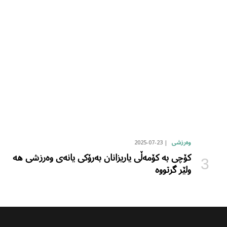
2025-07-23
وەرزشی
کۆچی بە کۆمەڵی یاریزانان بەرۆکی یانەی وەرزشی هە
ولێر گرتووە