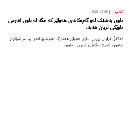
2026-02-05
کولتوور
ناوی بەشێک لەو گەڕەکانەی هەولێر کە جگە لە ناوی فەرمی
ناوێکی تریان هەیە.
لەگەڵ فراوان بوونی شاری هەولێر هەندێک لەو شوێنانەی پێشتر ناوێکیان
هەبووە ئێستا لەگەڵ زیادبوونی خانوو…