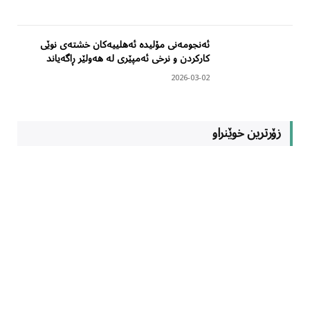
ئەنجومەنی مۆلیدە ئەهلییەکان خشتەی نوێی
کارکردن و نرخی ئەمپێری لە هەولێر ڕاگەیاند
2026-03-02
زۆرترین خوێنراو