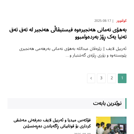
2025-08-17
کولتوور
بەهۆی نەمانی هەنجیرەوە فیستیڤاڵی هەنجیر لە تەق تەق
تەنیا یەک ڕۆژ بەردەوامبوو
ئەربیل لایف || زێرەڤان عبداللە بەهۆی نەمانی بەرهەمی هەنجیری
پێویستەوە و زۆری ڕێژەی گەشتیار و…
Next
3
2
1
نوێترین بابەت
فۆکەس میدیا و ئەربیل لایف دەرفەتی مەشقی
کرداری بۆ قوتابیانی ڕاگەیاندن دەڕەخسێنن