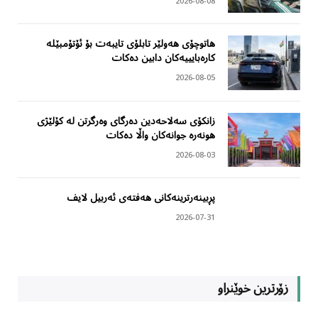
2026-08-08
هاتوچۆی هەولێر تابلۆی تایبەت بۆ ئۆتۆمبێلە
کارەبایییەکان دابین دەکات
2026-08-05
زانکۆی سەلاحەدین دەرگای وەرگرتن لە کۆلێژی
هونەرە جوانەکان واڵا دەکات
2026-08-03
پڕبینەرترینەکانی هەفتەی ئەربیل لایف
2026-07-31
زۆرترین خوێنراو