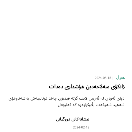
2024-05-18
هەواڵ
زانکۆی سەلاحەدین هۆشداری دەدات
دوای ئەوەی لە ئەربیل لایف گرتە ڤیدیۆی چەند قوتابییەکی بەشەناوخۆی
شەهید شەوکەت بڵاوکرایەوە کە کەلوپەل…
نیشانەکانی دووگیانی
2024-02-12