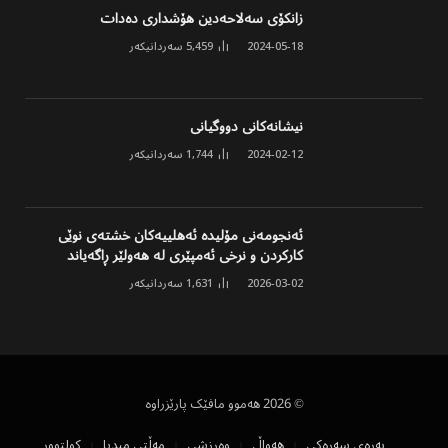
زانکۆی سەلاحەدین هۆشداری دەدات
2024-05-18
5,459
سەردانیکەر
نیشانەکانی دووگیانی
2024-02-12
1,744
سەردانیکەر
ئەنجومەنی مۆلیدە ئەهلییەکان خشتەی نوێی
کارکردن و نرخی ئەمپێری لە هەولێر ڕاگەیاند
2026-03-02
1,631
سەردانیکەر
© 2026 هەموو مافێک پارێزراوە
پەڕەی سەرەکی
هەواڵ
وەرزشی
مەڵتی میدیا
کولتوور