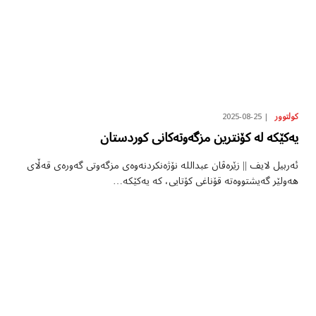
2025-08-25
کولتوور
یەکێکە لە کۆنترین مزگەوتەکانی کوردستان
ئەربیل لایف || زێرەڤان عبداللە نۆژەنکردنەوەی مزگەوتی گەورەی قەڵای
هەولێر گەیشتووەتە قۆناغی کۆتایی، کە یەکێکە…