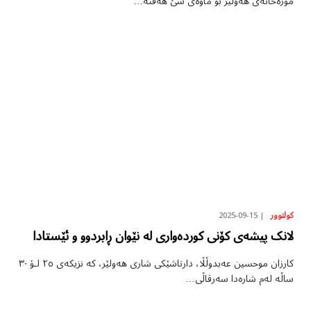
مۆزەخانەی هەولێر بۆ ماوەی سێ هەفتە…
2025-09-15
کولتوور
لانک پیشه‌ی كۆنی كوردەواری له‌ نێوان ڕابردوو و ئێستادا
کارزان موحسین عەبدوڵڵا، دارتاشێکی شاری هەولێر، کە نزیکەی ٢٥ لۆ ٣٠
ساڵە لەم شارەدا سەرقاڵی…