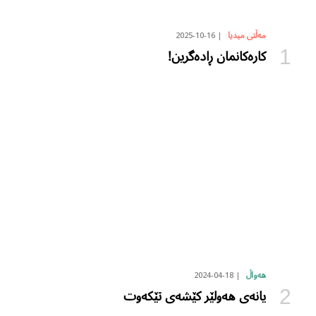
2025-10-16
مەڵتی میدیا
کارەکانمان ڕادەگرین!
2024-04-18
هەواڵ
یانەی هەولێر کێشەی تێکەوت