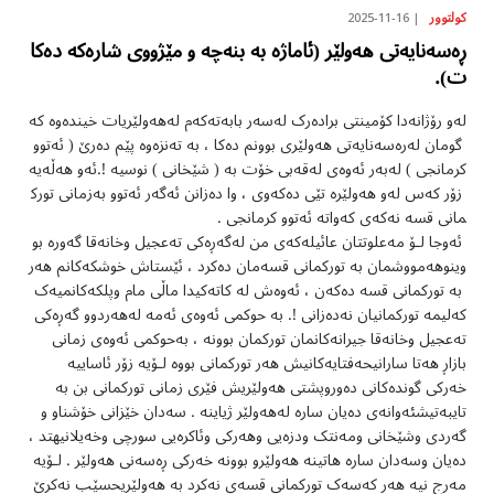
2025-11-16
کولتوور
ڕەسەنایەتی هەولێر (ئاماژە بە بنەچە و مێژووی شارەکە دەکا
ت).
لەو رۆژانەدا کۆمینتی برادەرک لەسەر بابەتەکەم لەهەولێریات خیندەوە کە
گومان لەرەسەنایەتی هەولێری بوونم دەکا ، بە تەنزەوە پێم دەرێ ( ئەتوو
کرمانجی ) لەبەر ئەوەی لەقەبی خۆت بە ( شێخانی ) نوسیە !.ئەو هەڵەیە
زۆر کەس لەو هەولێرە تێی دەکەوی ، وا دەزانن ئەگەر ئەتوو بەزمانی تورک
مانی قسە نەکەی کەواتە ئەتوو کرمانجی .
ئەوجا لۆ مەعلوتتان عائیلەکەی من لەگەڕەکی تەعجیل وخانەقا گەورە بو
وینوهەمووشمان بە تورکمانی قسەمان دەکرد ، ئێستاش خوشکەکانم هەر
بە تورکمانی قسە دەکەن ، ئەوەش لە کاتەکیدا ماڵی مام وپلکەکانمیەک
کەلیمە تورکمانیان نەدەزانی !. بە حوکمی ئەوەی ئەمە لەهەردوو گەڕەکی
تەعجیل وخانەقا جیرانەکانمان تورکمان بوونە ، بەحوکمی ئەوەی زمانی
بازاڕ هەتا سارانیحەفتایەکانیش هەر تورکمانی بووە لۆیە زۆر ئاساییە
خەرکی گوندەکانی دەوروپشتی هەولێریش فێری زمانی تورکمانی بن بە
تایبەتیشئەوانەی دەیان سارە لەهەولێر ژیاینە . سەدان خێزانی خۆشناو و
گەردی وشێخانی ومەنتک ودزەیی وهەرکی وئاکرەیی سورچی وخەیلانیهتد ،
دەیان وسەدان سارە هاتینە هەولێرو بوونە خەرکی ڕەسەنی هەولێر . لۆیە
مەرج نیە هەر کەسەک تورکمانی قسەی نەکرد بە هەولێریحسێب نەکرێ