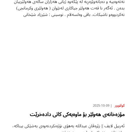
نەتەوەییە و دەیانەوێزەڕبە لە پێکەوە ژیانی هەزاران ساڵەی هەولێرییان
بدەن . ئەگەر نا قەت هەولێر جیاکاری لەنێوان ( هەولێری وکرمانجی)
نەکردووەو ناشیکات. باقی وەلسەلام . نوسینی : شێرزاد شێخانی
2025-10-09
کولتوور
مۆزەخانەی هەولێر بۆ ماوەیەکی کاتی دادەخرێت
ئەربیل لایف || زێرەڤان عبداللە بەهۆی نۆژەنکردنەوەی بەشێکی بیناکە،