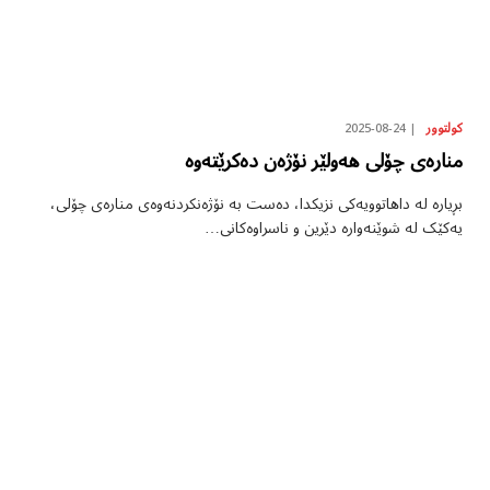
2025-08-24
کولتوور
منارەی چۆلی هەولێر نۆژەن دەکرێتەوە
بڕیارە لە داهاتوویەکی نزیکدا، دەست بە نۆژەنکردنەوەی منارەی چۆلی،
یەکێک لە شوێنەوارە دێرین و ناسراوەکانی…