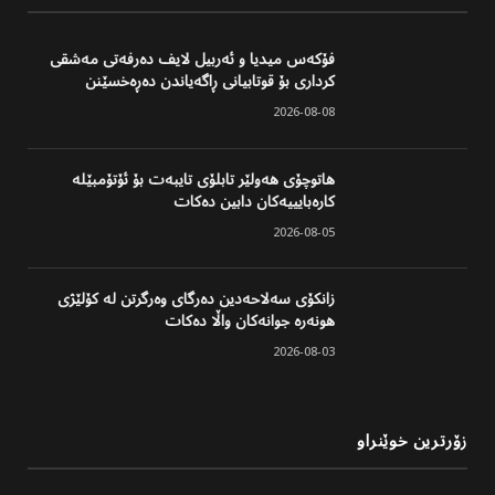
فۆکەس میدیا و ئەربیل لایف دەرفەتی مەشقی
کرداری بۆ قوتابیانی ڕاگەیاندن دەڕەخسێنن
2026-08-08
هاتوچۆی هەولێر تابلۆی تایبەت بۆ ئۆتۆمبێلە
کارەبایییەکان دابین دەکات
2026-08-05
زانکۆی سەلاحەدین دەرگای وەرگرتن لە کۆلێژی
هونەرە جوانەکان واڵا دەکات
2026-08-03
زۆرترین خوێنراو