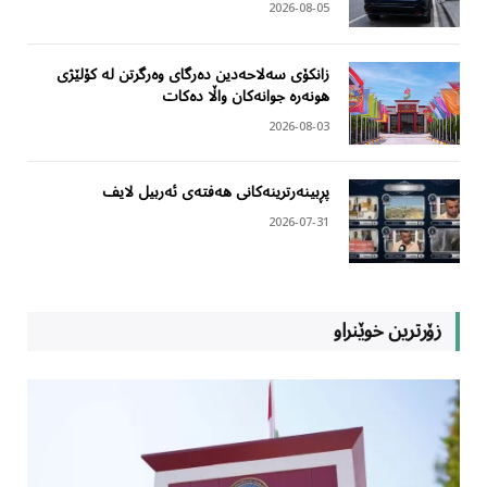
2026-08-05
زانکۆی سەلاحەدین دەرگای وەرگرتن لە کۆلێژی
هونەرە جوانەکان واڵا دەکات
2026-08-03
پڕبینەرترینەکانی هەفتەی ئەربیل لایف
2026-07-31
زۆرترین خوێنراو