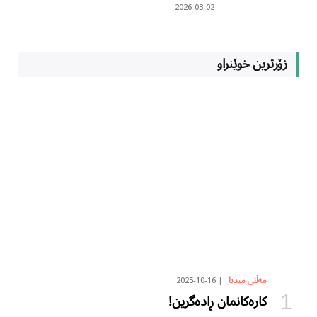
2026-03-02
زۆرترین خوێنراو
2025-10-16
مەڵتی میدیا
کارەکانمان ڕادەگرین!