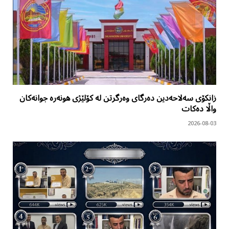
زانکۆی سەلاحەدین دەرگای وەرگرتن لە کۆلێژی هونەرە جوانەکان
واڵا دەکات
2026-08-03