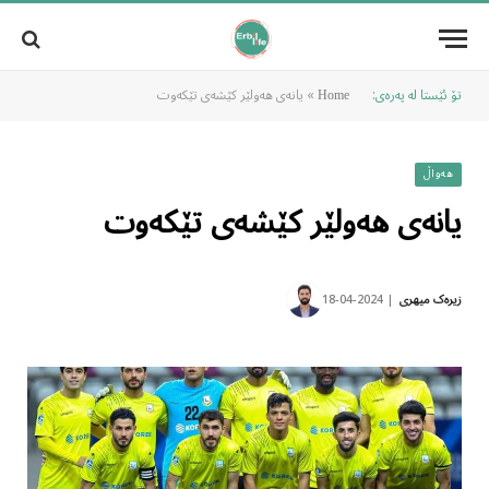
تۆ ئێستا لە پەرەی:
»
یانەی هەولێر کێشەی تێکەوت
Home
هەواڵ
یانەی هەولێر کێشەی تێکەوت
2024-04-18
زیرەک میهری