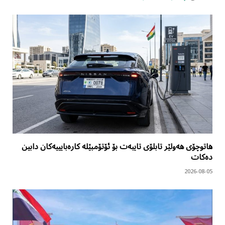
هاتوچۆی هەولێر تابلۆی تایبەت بۆ ئۆتۆمبێلە کارەبایییەکان دابین
دەکات
2026-08-05