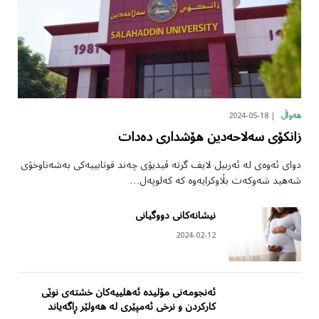
2024-05-18
هەواڵ
زانکۆی سەلاحەدین هۆشداری دەدات
دوای ئەوەی لە ئەربیل لایف گرتە ڤیدیۆی چەند قوتابییەکی بەشەناوخۆی
شەهید شەوکەت بڵاوکرایەوە کە کەلوپەل…
نیشانەکانی دووگیانی
2024-02-12
ئەنجومەنی مۆلیدە ئەهلییەکان خشتەی نوێی
کارکردن و نرخی ئەمپێری لە هەولێر ڕاگەیاند