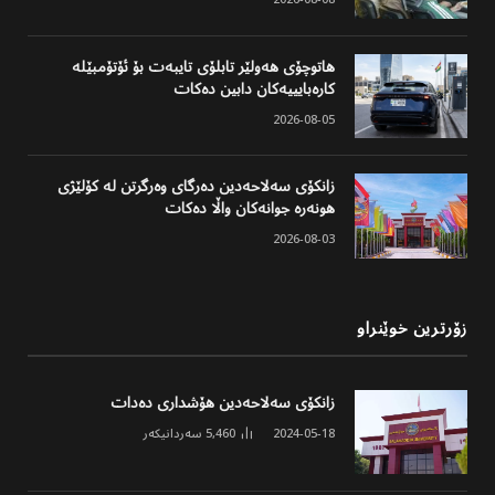
هاتوچۆی هەولێر تابلۆی تایبەت بۆ ئۆتۆمبێلە
کارەبایییەکان دابین دەکات
2026-08-05
زانکۆی سەلاحەدین دەرگای وەرگرتن لە کۆلێژی
هونەرە جوانەکان واڵا دەکات
2026-08-03
زۆرترین خوێنراو
زانکۆی سەلاحەدین هۆشداری دەدات
2024-05-18
5,460
سەردانیکەر