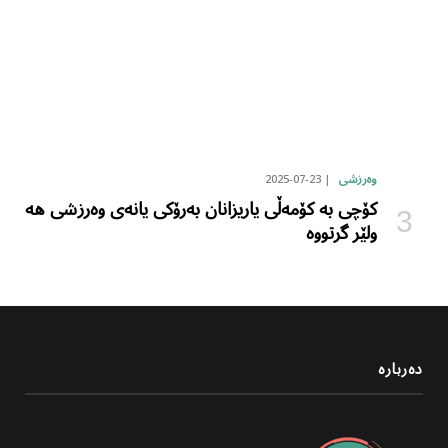
2025-07-23
وەرزشی
کۆچی بە کۆمەڵی یاریزانان بەرۆکی یانەی وەرزشی هە
ولێر گرتووە
دەربارە