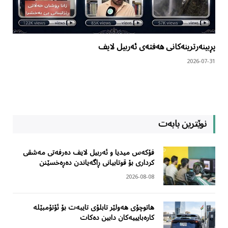
پڕبینەرترینەکانی هەفتەی ئەربیل لایف
2026-07-31
نوێترین بابەت
فۆکەس میدیا و ئەربیل لایف دەرفەتی مەشقی
کرداری بۆ قوتابیانی ڕاگەیاندن دەڕەخسێنن
2026-08-08
هاتوچۆی هەولێر تابلۆی تایبەت بۆ ئۆتۆمبێلە
کارەبایییەکان دابین دەکات