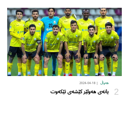
2024-04-18
هەواڵ
یانەی هەولێر کێشەی تێکەوت