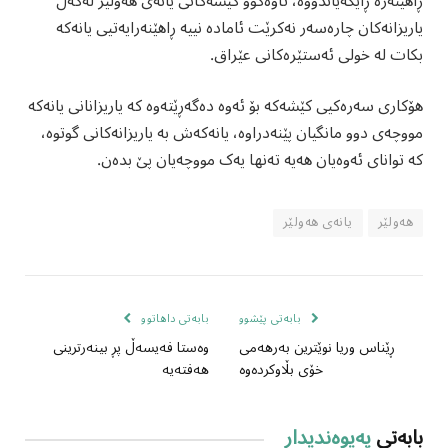
ڕاهێنەرە ڕایگەیاندووە، تاوەکوو کێشەکانی یانەی هەولێر لەگەڵ
یاریزانەکان چارەسەر نەکرێت ئامادە نییە ڕاهێنەرایەتیی یانەکە
بکات لە خولی ئەستێرەکانی عێراق.
هۆکاری سەرەکیی کێشەکە بۆ ئەوە دەگەڕێتەوە کە یاریزانانی یانەکە
مووچەی دوو مانگیان پێنەدراوە، یانەکەش بە یاریزانەکانی گوتوە،
کە توانای ئەوەیان هەیە تەنها یەک مووچەیان پێ بدەن.
هەولێر
یانەی هەولێر
بابەتی پێشوو
بابەتی داهاتوو
ڕێناس وریا نوێترین بەرهەمی
وەستا فەیسەڵ پڕ بینەرترینی
خۆی بڵاوكردەوە
هەفتەیە
بابەتی
پەیوەندیدار