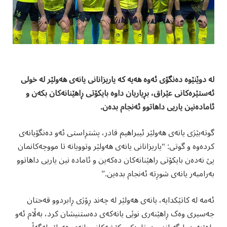
لە دوێنێوە دەنگۆی ئەوە هەیە کە یاریزانانی یانەی هەولێر لە خولی
ئەستێرەکانی عێراق، بڕیاریان داوە بایکۆتی ڕاهێنانەکان بکەن و
ئامادەنین یاریی داهاتوو ئەنجام بدەن.
گوتەبێژی یانەی هەولێر ئیبراهیم قادر، پشتڕاستی ئەو دەنگۆیانەی
کردەوە و گوتی: “یاریزانانی یانەی هەولێر وتوویانە تا مووچەکانمان
پێ نەدەن بایکۆتی راهێنانەکان دەکەین و ئامادە نین یاریی داهاتوو
بەرامبەر یانەی شوڕتە ئەنجام بدەین.”
ئەمە لە کاتێکدایە، یانەی هەولێر لە چەند ڕۆژی ڕابردوو قەحتان
جەسیری وەک ڕاهێنەری نوێی یانەکەی دەستنیشان کرد، بەڵام ئەو