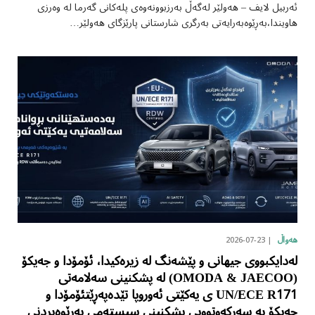
ئەربیل لایف – هەولێر لەگەڵ بەرزبوونەوەی پلەکانی گەرما لە وەرزی
هاویندا،بەڕێوەبەرایەتی بەرگری شارستانی پارێزگای هەولێر…
2026-07-23
هەواڵ
لەدایکبووی جیهانی و پێشەنگ لە زیرەکیدا، ئۆمۆدا و جەیکۆ
(OMODA & JAECOO) لە پشکنینی سەلامەتی
UN/ECE R171 ی یەکێتی ئەوروپا تێدەپەڕێتئۆمۆدا و
جەیکۆ بە سەرکەوتوویی پشکنینی سیستەمی بەڕێوەبردنی