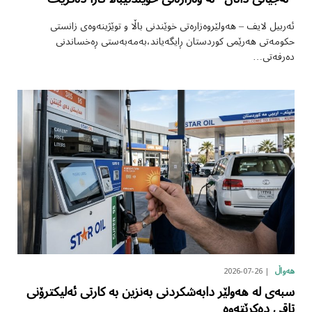
ئەربیل لایف – هەولێروەزارەتی خوێندنی باڵا و توێژینەوەی زانستی
حکومەتی هەرێمی کوردستان ڕایگەیاند،بەمەبەستی ڕەخساندنی
دەرفەتی…
2026-07-26
هەواڵ
سبەی لە هەولێر دابەشکردنی بەنزین بە کارتی ئەلیکترۆنی
تاقی دەکرێتەوە