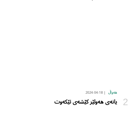
2024-04-18
هەواڵ
یانەی هەولێر کێشەی تێکەوت