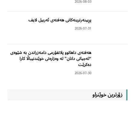
2026-08-03
پڕبینەرترینەکانی هەفتەی ئەربیل لایف
2026-07-31
هەفتەی داهاتوو پلاتفۆرمی دامەزراندن بە شێوەی
“لەجیاتی دانان” لە وەزارەتی خوێندنیباڵا کارا
دەکرێت
2026-07-30
زۆرترین خوێنراو