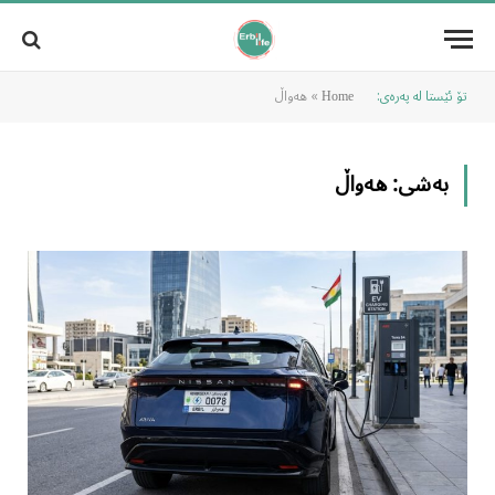
تۆ ئێستا لە پەرەی:
»
هەواڵ
Home
بەشی:
هەواڵ