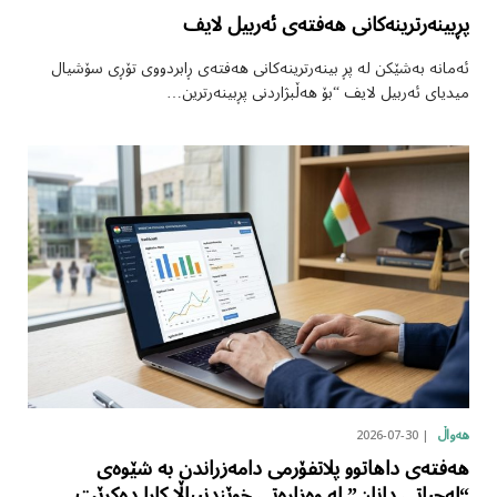
پڕبینەرترینەکانی هەفتەی ئەربیل لایف
ئەمانە بەشێکن لە پڕ بینەرترینەکانی هەفتەی ڕابردووی تۆڕی سۆشیال
میدیای ئەربیل لایف “بۆ هەڵبژاردنی پڕبینەرترین…
2026-07-30
هەواڵ
هەفتەی داهاتوو پلاتفۆرمی دامەزراندن بە شێوەی
“لەجیاتی دانان” لە وەزارەتی خوێندنیباڵا کارا دەکرێت