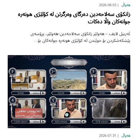
2026-08-03
هەواڵ
زانکۆی سەلاحەدین دەرگای وەرگرتن لە کۆلێژی هونەرە
جوانەکان واڵا دەکات
ئەربیل لایف – هەولێر زانکۆی سەلاحەدین-هەولێر، پڕۆسەی
پێشکەشکردن بۆ خوێندن لە کۆلێژی هونەرە جوانەکان بۆ…
2026-07-31
هەواڵ