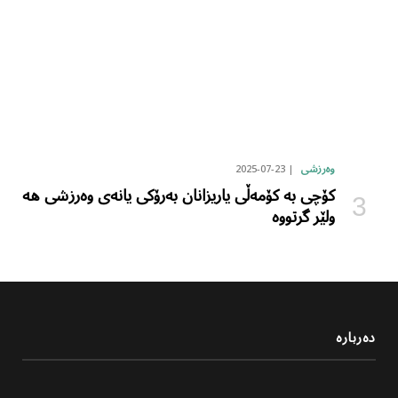
2025-07-23
وەرزشی
کۆچی بە کۆمەڵی یاریزانان بەرۆکی یانەی وەرزشی هە
ولێر گرتووە
دەربارە