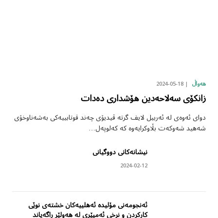
2024-05-18
هەواڵ
زانکۆی سەلاحەدین هۆشداری دەدات
دوای ئەوەی لە ئەربیل لایف گرتە ڤیدیۆی چەند قوتابییەکی بەشەناوخۆی
شەهید شەوکەت بڵاوکرایەوە کە کەلوپەل…
نیشانەکانی دووگیانی
2024-02-12
ئەنجومەنی مۆلیدە ئەهلییەکان خشتەی نوێی
کارکردن و نرخی ئەمپێری لە هەولێر ڕاگەیاند