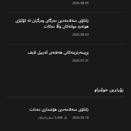
2026-08-05
زانکۆی سەلاحەدین دەرگای وەرگرتن لە کۆلێژی
هونەرە جوانەکان واڵا دەکات
2026-08-03
پڕبینەرترینەکانی هەفتەی ئەربیل لایف
2026-07-31
زۆرترین خوێنراو
زانکۆی سەلاحەدین هۆشداری دەدات
2024-05-18
5,458
سەردانیکەر