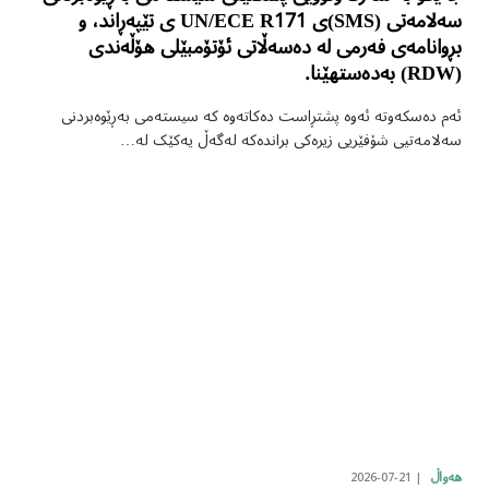
سەلامەتی (SMS)ی UN/ECE R171 ی تێپەڕاند، و
بڕوانامەی فەرمی لە دەسەڵاتی ئۆتۆمبێلی هۆڵەندی
(RDW) بەدەستهێنا.
ئەم دەسکەوتە ئەوە پشتڕاست دەکاتەوە کە سیستەمی بەڕێوەبردنی
سەلامەتیی شۆفێریی زیرەکی براندەکە لەگەڵ یەکێک لە…
2026-07-21
هەواڵ