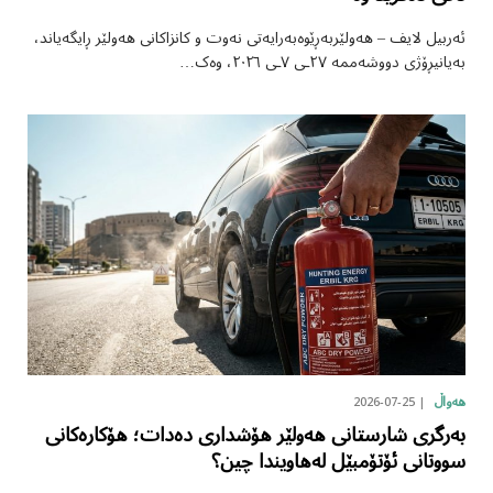
ئەربیل لایف – هەولێربەڕێوەبەرایەتی نەوت و کانزاکانی هەولێر ڕایگەیاند،
بەیانیڕۆژی دووشەممە ٢٧ـی ٧ـی ٢٠٢٦، وەک…
2026-07-25
هەواڵ
بەرگری شارستانی هەولێر هۆشداری دەدات؛ هۆکارەکانی
سووتانی ئۆتۆمبێل لەهاویندا چین؟