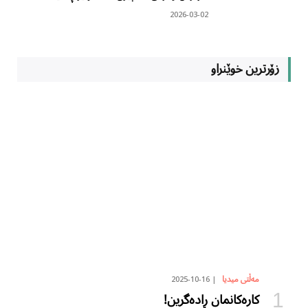
2026-03-02
زۆرترین خوێنراو
2025-10-16
مەڵتی میدیا
کارەکانمان ڕادەگرین!