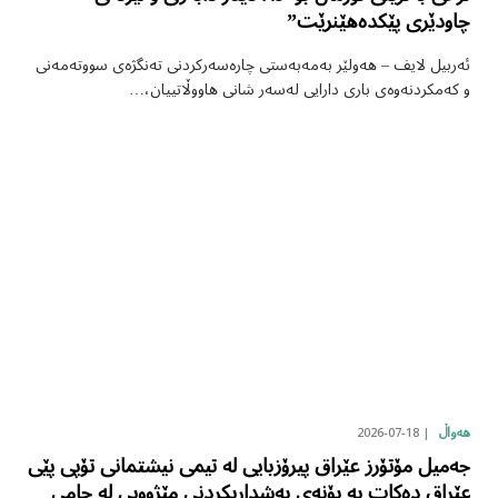
چاودێری پێکدەهێنرێت”
ئەربیل لایف – هەولێر بەمەبەستی چارەسەرکردنی تەنگژەی سووتەمەنی
و کەمکردنەوەی باری دارایی لەسەر شانی هاووڵاتییان،…
2026-07-18
هەواڵ
جەمیل مۆتۆرز عێراق پیرۆزبایی لە تیمی نیشتمانی تۆپی پێی
عێراق دەکات بە بۆنەی به‌شداریكردنی مێژوویی له جامی