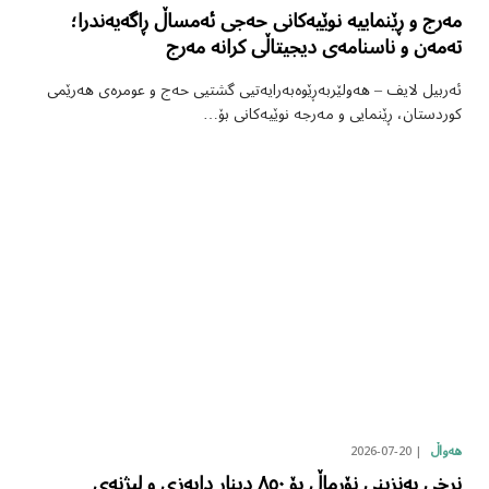
مەرج و ڕێنماییە نوێیەکانی حەجی ئەمساڵ ڕاگەیەندرا؛
تەمەن و ناسنامەی دیجیتاڵی کرانە مەرج
ئەربیل لایف – هەولێربەڕێوەبەرایەتیی گشتیی حەج و عومرەی هەرێمی
کوردستان، ڕێنمایی و مەرجە نوێیەکانی بۆ…
2026-07-20
هەواڵ
نرخی بەنزینی نۆرماڵ بۆ ٨٥٠ دینار دابەزی و لیژنەی