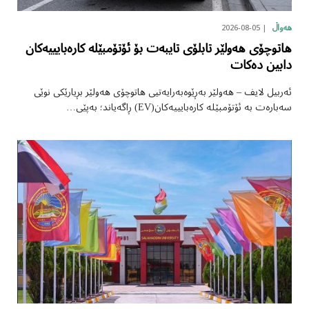
2026-08-05
هەواڵ
هاتوچۆی هەولێر تابلۆی تایبەت بۆ ئۆتۆمبێلە کارەبایییەکان
دابین دەکات
ئەربیل لایف – هەولێر بەڕێوەبەرایەتیی هاتوچۆی هەولێر بڕیارێکی نوێی
سەبارەت بە ئۆتۆمبێلە کارەبایییەکان(EV) ڕاگەیاند؛ بەپێی…