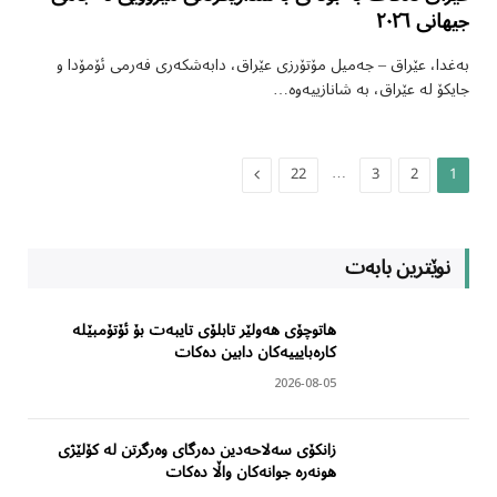
جیهانی ٢٠٢٦
بەغدا، عێراق – جەمیل مۆتۆرزی عێراق، دابەشکەری فەرمی ئۆمۆدا و
جایکۆ لە عێراق، بە شانازییەوە…
Next
…
22
3
2
1
نوێترین بابەت
هاتوچۆی هەولێر تابلۆی تایبەت بۆ ئۆتۆمبێلە
کارەبایییەکان دابین دەکات
2026-08-05
زانکۆی سەلاحەدین دەرگای وەرگرتن لە کۆلێژی
هونەرە جوانەکان واڵا دەکات