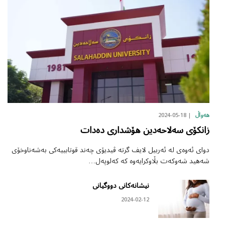
2024-05-18
هەواڵ
زانکۆی سەلاحەدین هۆشداری دەدات
دوای ئەوەی لە ئەربیل لایف گرتە ڤیدیۆی چەند قوتابییەکی بەشەناوخۆی
شەهید شەوکەت بڵاوکرایەوە کە کەلوپەل…
نیشانەکانی دووگیانی
2024-02-12