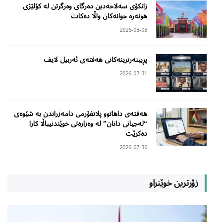
زانکۆی سەلاحەدین دەرگای وەرگرتن لە کۆلێژی
هونەرە جوانەکان واڵا دەکات
2026-08-03
پڕبینەرترینەکانی هەفتەی ئەربیل لایف
2026-07-31
هەفتەی داهاتوو پلاتفۆرمی دامەزراندن بە شێوەی
“لەجیاتی دانان” لە وەزارەتی خوێندنیباڵا کارا
دەکرێت
2026-07-30
زۆرترین خوێنراو