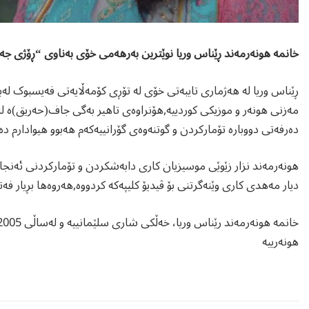
خانمە هونەرمەند ڕێناس وریا نوێترین بەرهەمی خۆی بەناوی “ڕۆژی جە
ڕێناس وریا لە هەژماری تایبەتی خۆی لە تۆڕی كۆمەڵایەتی فەیسبوک لە
مەزنی هونەر و موزیکی کوردییە,هۆنراوەی تاهیر بەگی جاف(حەریق)ە ل
دەرفەتی دووبارە تۆمارکردن و گوتنەوەی گۆرانییەکەم هەبوو هیوادارم د
هونەرمەند نزار زێوێی موسیزیان كاری دابەشكردن و تۆماركردنی ئەنجام
دیار مەهدی كاری وێنەگرتنی بۆ ڤیدیۆ كلیپەكە كردووە,هەروەها بڕیار فە
هونەرییە