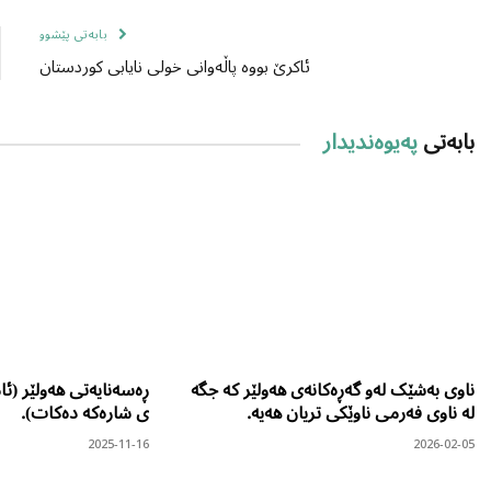
بابەتی پێشوو
ئاکرێ بووە پاڵەوانی خولی نایابی کوردستان
بابەتی
پەیوەندیدار
ناوی بەشێک لەو گەڕەکانەی هەولێر کە جگە
ڕەسەنایەتی هەولێر (ئام
لە ناوی فەرمی ناوێکی تریان هەیە.
ی شارەکە دەکات).
2025-11-16
2026-02-05