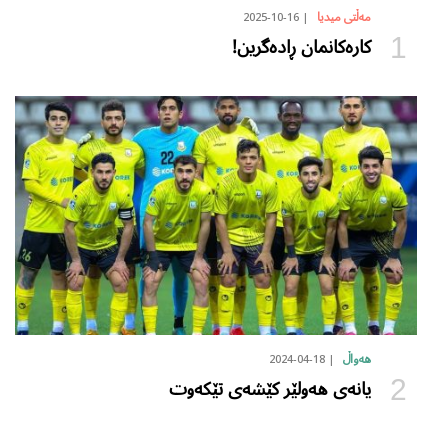
2025-10-16
مەڵتی میدیا
کارەکانمان ڕادەگرین!
2024-04-18
هەواڵ
یانەی هەولێر کێشەی تێکەوت