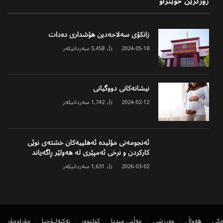
زۆرترین خوێنراو
زانکۆی سەلاحەدین هۆشداری دەدات
2024-05-18
5,458
سەردانیکەر
نیشانەکانی دووگیانی
2024-02-12
1,742
سەردانیکەر
ئەنجومەنی مۆلیدە ئەهلییەکان خشتەی نوێی
کارکردن و نرخی ئەمپێری لە هەولێر ڕاگەیاند
2026-03-02
1,631
سەردانیکەر
ەکی
هەواڵ
وەرزشی
مەڵتی میدیا
کولتوور
تەکنەلۆجیا
جۆراوجۆر