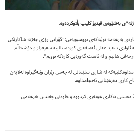
ژنە”ی بەشێوەی ڤیدیۆ كلیپ بڵاوكردەوە
.
بارەی بەرهەمە نوێیەكەی نووسیویەتی:”گۆرانی رۆژی جەژنە شاکارێکی
ە ئاوازی سەید عەلی ئەسغەری کوردستانییە سەرفراز و خۆشحاڵم
ەرحەقی هاتبم و لە ئاست گەورەیی کارەکە بووبم”.
داوە,كلیپەكە لە شاری سلێمانی لە چەمی ڕێزان وێنەگیراوە لەلایەن
تاح كاری دەرهێنانی ئەنجامداوە.
خانمە هونەرمەند رێناس وریا، خەڵکی شاری سلێمانییە و لەساڵی 2005 دەستی بەکاری هونەری کردووە و خاوەنی چەندین بەرهەمی