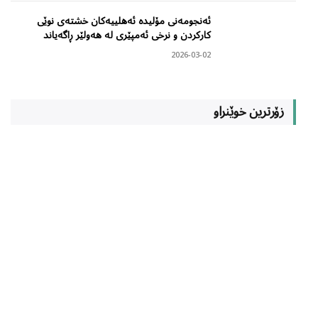
ئەنجومەنی مۆلیدە ئەهلییەکان خشتەی نوێی
کارکردن و نرخی ئەمپێری لە هەولێر ڕاگەیاند
2026-03-02
زۆرترین خوێنراو