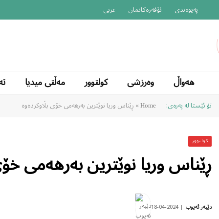
پەیوەندی
ئۆفەرەکانمان
عربي
هەواڵ
وەرزشی
کولتوور
مەڵتی میدیا
تە
تۆ ئێستا لە پەرەی:
»
ڕێناس وریا نوێترین بەرهەمی خۆی بڵاوكردەوە
Home
کولتوور
ڕێناس وریا نوێترین بەرهەمی خۆی
2024-04-18
دێبەر ئەیوب