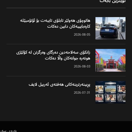
نوێترین بابەت
هاتوچۆی هەولێر تابلۆی تایبەت بۆ ئۆتۆمبێلە
کارەبایییەکان دابین دەکات
2026-08-05
زانکۆی سەلاحەدین دەرگای وەرگرتن لە کۆلێژی
هونەرە جوانەکان واڵا دەکات
2026-08-03
پڕبینەرترینەکانی هەفتەی ئەربیل لایف
2026-07-31
پەڕەی سەر