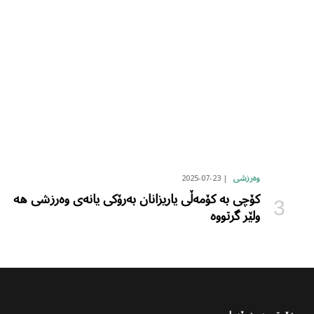
2025-07-23
وەرزشی
کۆچی بە کۆمەڵی یاریزانان بەرۆکی یانەی وەرزشی هە
ولێر گرتووە