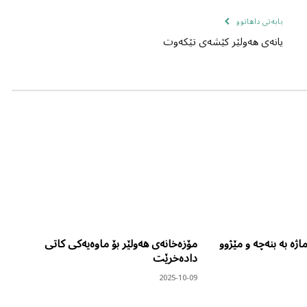
بابەتی داهاتوو
یانەی هەولێر کێشەی تێکەوت
اژە بە بنەچە و مێژوو
مۆزەخانەی هەولێر بۆ ماوەیەکی کاتی
دادەخرێت
2025-10-09