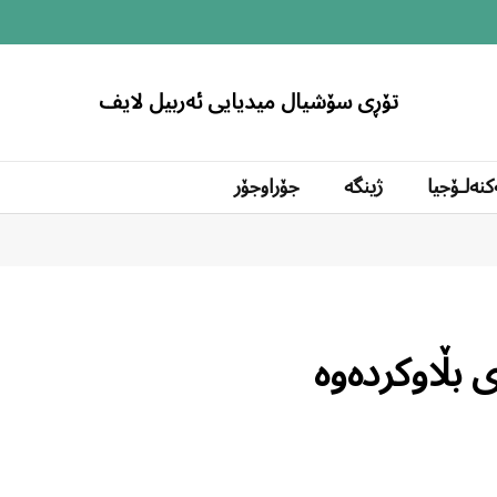
تۆڕی سۆشیال میدیایی ئەربیل لایف
کنەلۆجیا
ژینگە
جۆراوجۆر
 بڵاوكردەوە