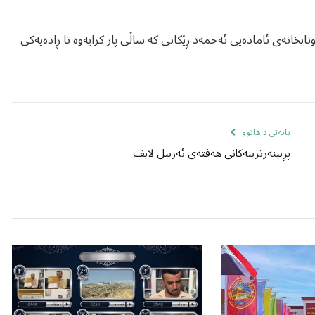
تابخانەی ئامادەیی ئەحمەد ڕێکانی کە ساڵی پار کرایەوە تا ڕادەیەکی
بابەتی داهاتوو
پڕبینەرترینەکانی هەفتەی ئەربیل لایف