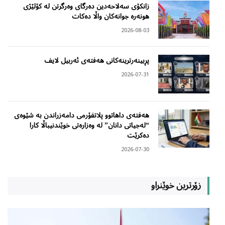
زانکۆی سەلاحەدین دەرگای وەرگرتن لە کۆلێژی
هونەرە جوانەکان واڵا دەکات
2026-08-03
پڕبینەرترینەکانی هەفتەی ئەربیل لایف
2026-07-31
هەفتەی داهاتوو پلاتفۆرمی دامەزراندن بە شێوەی
“لەجیاتی دانان” لە وەزارەتی خوێندنیباڵا کارا
دەکرێت
2026-07-30
زۆرترین خوێنراو