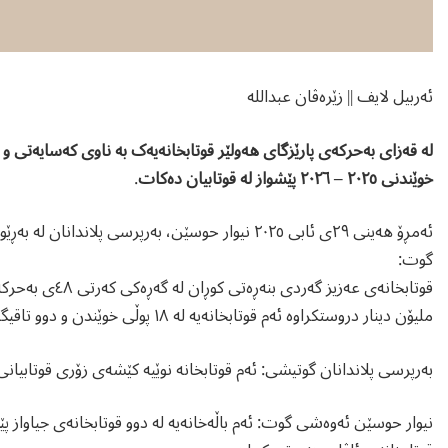
ئەربیل لایف || زێرەڤان عبداللە
لە قەزای بەحرکەی پارێزگای هەولێر قوتابخانەیەک بە ناوی کەسایەتی و 
خوێندنی ٢٠٢٥ – ٢٠٢٦ پێشواز لە قوتابیان دەکات
.
ئەمڕۆ هەینی ٢٩ی ئابی ٢٠٢٥ نیوار حوسێن، بەرپرسی پل
گوت:
ملیۆن دینار دروستکراوە ئەم قوتابخانەیە لە ١٨ پوڵی خوێندن و دوو تاقیگە و یاریگایەکی چیمەنی دەستکرد و هۆلێکی تاقیکردنەوە پێکدێت.
بەرپرسی پلاندانان گوتیشی: ئەم قوتابخانە نوێیە کێشەی زۆری قوتابیانی بەحرکە چارەسەردە
نیوار حوسێن ئەوەشی گوت: ئەم باڵەخانەیە لە دوو قوتابخانەی جیاواز 