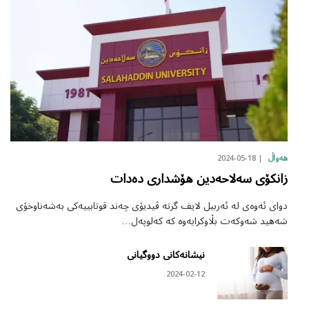
2024-05-18
هەواڵ
زانکۆی سەلاحەدین هۆشداری دەدات
دوای ئەوەی لە ئەربیل لایف گرتە ڤیدیۆی چەند قوتابییەکی بەشەناوخۆی
شەهید شەوکەت بڵاوکرایەوە کە کەلوپەل…
نیشانەکانی دووگیانی
2024-02-12