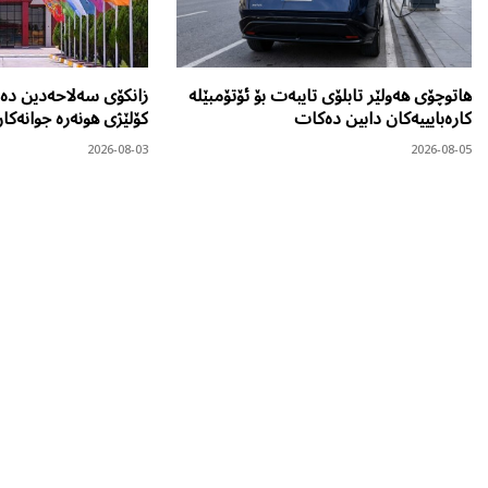
هاتوچۆی هەولێر تابلۆی تایبەت بۆ ئۆتۆمبێلە
زانکۆی سەلاحەدین دەر
کارەبایییەکان دابین دەکات
کۆلێژی هونەرە جوانەکا
2026-08-03
2026-08-05