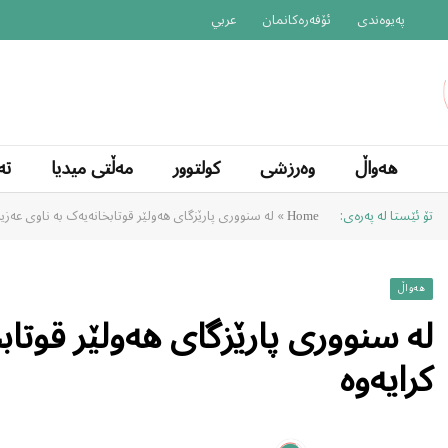
پەیوەندی
ئۆفەرەکانمان
عربي
هەواڵ
وەرزشی
کولتوور
مەڵتی میدیا
تە
تۆ ئێستا لە پەرەی:
»
لە سنووری پارێزگای هەولێر قوتابخانەیەک بە ناوی عەزی
Home
هەواڵ
لە سنووری پارێزگای هەولێر قوتاب
کرایەوە