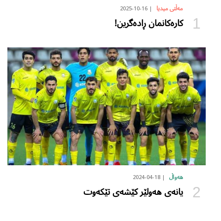
2025-10-16
مەڵتی میدیا
کارەکانمان ڕادەگرین!
2024-04-18
هەواڵ
یانەی هەولێر کێشەی تێکەوت