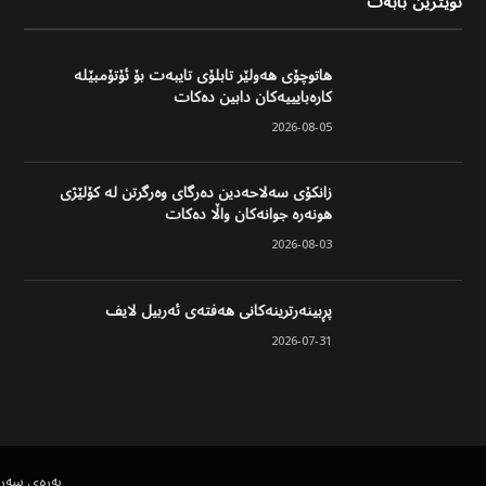
نوێترین بابەت
هاتوچۆی هەولێر تابلۆی تایبەت بۆ ئۆتۆمبێلە
کارەبایییەکان دابین دەکات
2026-08-05
زانکۆی سەلاحەدین دەرگای وەرگرتن لە کۆلێژی
هونەرە جوانەکان واڵا دەکات
2026-08-03
پڕبینەرترینەکانی هەفتەی ئەربیل لایف
2026-07-31
پەڕەی سەر