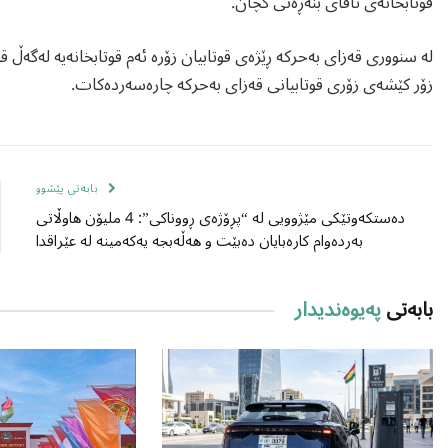
قوتابخانەی ئاڤای بنەڕەتی کچان.
لە سنووری قەزای بەحرکە ڕێژەی قوتابیان زۆرە ئەم قوتابخانەیە لەگەڵ قو
زۆر کێشەی زۆری قوتابیانی قەزای بەحرکە چارەسەردەکات.
بابەتی پێشوو
دەستکەوتێکی مێژوویی لە “پڕۆژەی ڕووناکی”: 4 ملیۆن هاوڵاتی
بەردەوام کارەبایان دەبێت و هەڵەبجە یەکەمینە لە عێراقدا
بابەتی
پەیوەندیدار