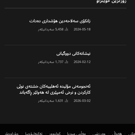
زۆرترین خوێنراو
زانکۆی سەلاحەدین هۆشداری دەدات
2024-05-18
5,458
سەردانیکەر
نیشانەکانی دووگیانی
2024-02-12
1,737
سەردانیکەر
ئەنجومەنی مۆلیدە ئەهلییەکان خشتەی نوێی
کارکردن و نرخی ئەمپێری لە هەولێر ڕاگەیاند
2026-03-02
1,631
سەردانیکەر
ەکی
هەواڵ
وەرزشی
مەڵتی میدیا
کولتوور
تەکنەلۆجیا
جۆراوجۆر