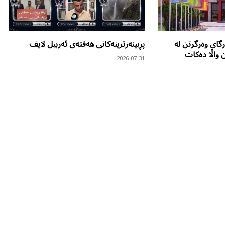
گای وەرگرتن لە
پڕبینەرترینەکانی هەفتەی ئەربیل لایف
ن واڵا دەکات
2026-07-31