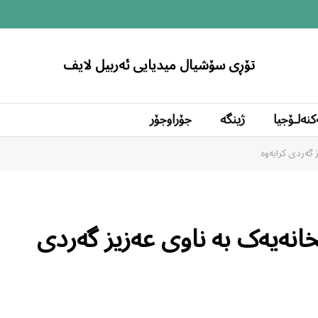
تۆڕی سۆشیال میدیایی ئەربیل لایف
کنەلۆجیا
ژینگە
جۆراوجۆر
ز گەردی کرایەوە
خانەیەک بە ناوی عەزیز گەردی