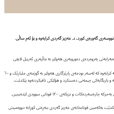
نووسەری گەورەی کورد، د. عەزیز گەردی کرایەوە و بۆ ئەم ساڵی
اندانان لە بەڕێوەبەرایەتی پەروەردەی دەوروبەری هەولێر بە ماڵپەری ئەربیل لایفی
قوتابخانەی عەزیز گەردی بنەڕەتی کوڕان لە گەڕەکی کەرتی ٤٨ی بەحرکە کرایەوە کە لەسەر بودجەی پارێزگاری هەولێر بە گوژمەی ملیارێک و ٦٠٠
کات و نزیکەی ١٢٠٠ قوتابی سوودی لێدەبینین.
پێکدێت یەکەمین قوتابخانەی عەزیز گەردی بنەڕەتی کوڕانە دووەمیش