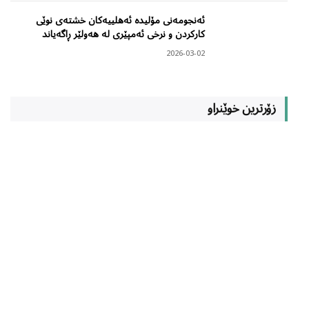
ئەنجومەنی مۆلیدە ئەهلییەکان خشتەی نوێی
کارکردن و نرخی ئەمپێری لە هەولێر ڕاگەیاند
2026-03-02
زۆرترین خوێنراو