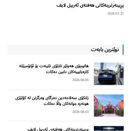
پڕبینەرترینەکانی هەفتەی ئەربیل لایف
2026-07-31
نوێترین بابەت
هاتوچۆی هەولێر تابلۆی تایبەت بۆ ئۆتۆمبێلە
کارەبایییەکان دابین دەکات
2026-08-05
زانکۆی سەلاحەدین دەرگای وەرگرتن لە کۆلێژی
هونەرە جوانەکان واڵا دەکات
2026-08-03
پڕبینەرترینەکانی هەفتەی ئەربیل لایف