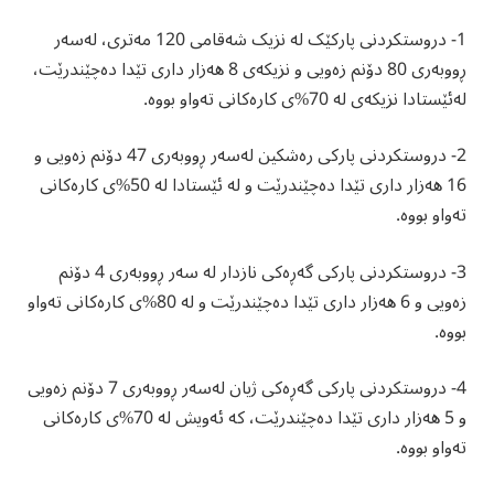
1- دروستکردنی پارکێک لە نزیک شەقامی 120 مەتری، لەسەر
ڕووبەری 80 دۆنم زەویی و نزیکەی 8 ھەزار داری تێدا دەچێندرێت،
لەئێستادا نزیکەی لە 70%ی کارەکانی تەواو بووە.
2- دروستکردنی پارکی رەشکین لەسەر ڕووبەری 47 دۆنم زەویی و
16 ھەزار داری تێدا دەچێندرێت و لە ئێستادا لە 50%ی کارەکانی
تەواو بووە.
3- دروستکردنی پارکی گەڕەکی نازدار لە سەر ڕووبەری 4 دۆنم
زەویی و 6 ھەزار داری تێدا دەچێندرێت و لە 80%ی کارەکانی تەواو
بووە.
4- دروستکردنی پارکی گەڕەکی ژیان لەسەر ڕووبەری 7 دۆنم زەویی
و 5 ھەزار داری تێدا دەچێندرێت، کە ئەویش لە 70%ی کارەکانی
تەواو بووە.