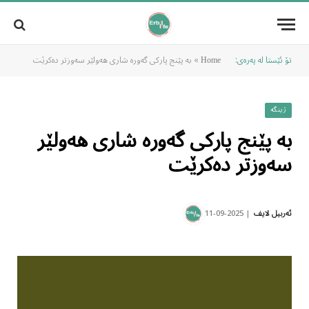
تۆ ئێستا لە پەرەی:
»
بە پێنج پارکی گەورە شاری هەولێر سەوزتر دەکرێت
Home
ژینگە
بە پێنج پارکی گەورە شاری هەولێر
سەوزتر دەکرێت
2025-09-11
ئەربیل لایف