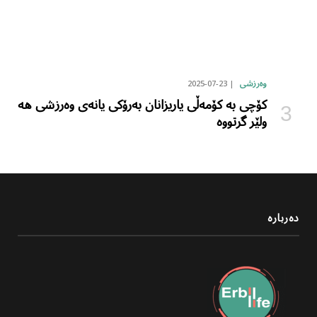
2025-07-23
وەرزشی
کۆچی بە کۆمەڵی یاریزانان بەرۆکی یانەی وەرزشی هە
ولێر گرتووە
دەربارە