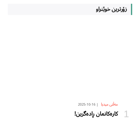
زۆرترین خوێنراو
2025-10-16
مەڵتی میدیا
کارەکانمان ڕادەگرین!