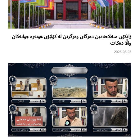
زانکۆی سەلاحەدین دەرگای وەرگرتن لە کۆلێژی هونەرە جوانەکان
واڵا دەکات
2026-08-03