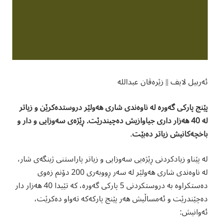
ئەربیل لایف || زێرەڤان عبداللە
پێنج پارکی گەورە لە ناوەندی شاری هەولێر دروستدەکرێن و زیاتر
لە 40 هەزار داری جیاوازیش دەچیندرێت. ڕێژەی سەوزایی و دار و
باخچەکانیش زیاتر دەبێت
.
لە پێناو زیادکردنی ڕێژەیی سەوزایی و زیاتر پاراستنی ژینگەی شار،
لە ناوەندی شاری ھەولێر لە سەر ڕووبەری 200 دۆنم زەوی
دەستکراوە بە دروستکردنی 5 پارکی گەورە، کە تێیدا 40 ھەزار دار
دەچێندرێت و ئەمساڵیش هەر پێنج پارکەکە تەواو دەکرێت،
ئەوانیش: