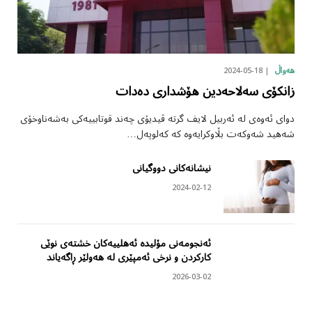
2024-05-18
هەواڵ
زانکۆی سەلاحەدین هۆشداری دەدات
دوای ئەوەی لە ئەربیل لایف گرتە ڤیدیۆی چەند قوتابییەکی بەشەناوخۆی
شەهید شەوکەت بڵاوکرایەوە کە کەلوپەل…
نیشانەکانی دووگیانی
2024-02-12
ئەنجومەنی مۆلیدە ئەهلییەکان خشتەی نوێی
کارکردن و نرخی ئەمپێری لە هەولێر ڕاگەیاند
2026-03-02