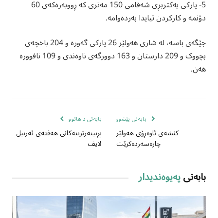
5- پارکی یەکتربڕی شەقامی 150 مەتری کە ڕووبەرەکەی 60
دۆنمە و کارکردن تیایدا بەردەوامە.
جێگەی باسە، لە شاری ھەولێر 26 پارکی گەورە و 204 باخچەی
بچووک و 209 دارستان و 163 دوورگەی ناوەندی و 109 نافوورە
هەن.
بابەتی پێشوو
بابەتی داهاتوو
کێشەی ئاوەڕۆی هەولێر
پڕبینەرترینەکانی هەفتەی ئەربیل
چارەسەردەکرێت
لایف
بابەتی
پەیوەندیدار