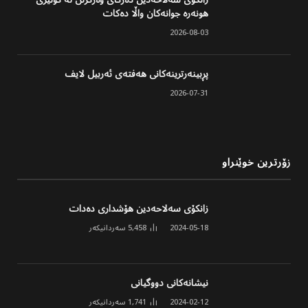
هونەرە جوانەکان واڵا دەکات
2026-08-03
پڕبینەرترینەکانی هەفتەی ئەربیل لایف
2026-07-31
زۆرترین خوێنراو
زانکۆی سەلاحەدین هۆشداری دەدات
2024-05-18
5,458
سەردانیکەر
نیشانەکانی دووگیانی
2024-02-12
1,741
سەردانیکەر