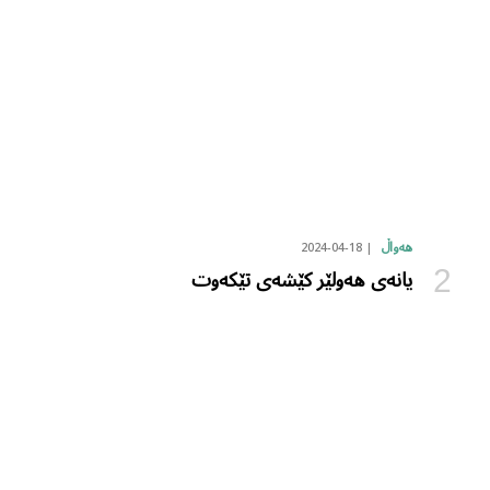
2024-04-18
هەواڵ
یانەی هەولێر کێشەی تێکەوت