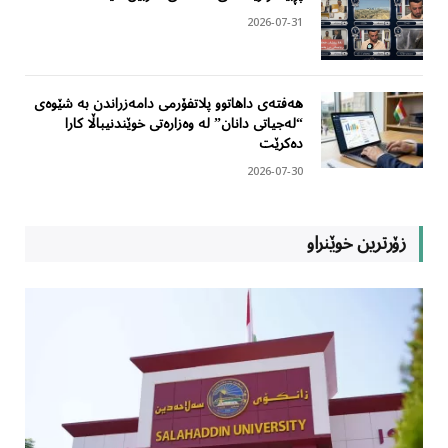
2026-07-31
هەفتەی داهاتوو پلاتفۆرمی دامەزراندن بە شێوەی
“لەجیاتی دانان” لە وەزارەتی خوێندنیباڵا کارا
دەکرێت
2026-07-30
زۆرترین خوێنراو