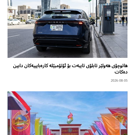
هاتوچۆی هەولێر تابلۆی تایبەت بۆ ئۆتۆمبێلە کارەبایییەکان دابین
دەکات
2026-08-05