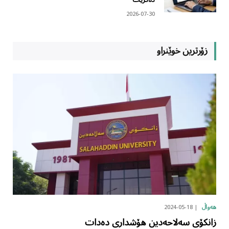
2026-07-30
زۆرترین خوێنراو
2024-05-18
هەواڵ
زانکۆی سەلاحەدین هۆشداری دەدات