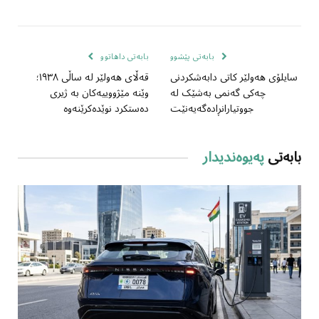
بابەتی پێشوو
بابەتی داهاتوو
سایلۆی هەولێر کاتی دابەشکردنی
قەڵای هەولێر لە ساڵی ١٩٣٨؛
چەکی گەنمی بەشێک لە
وێنە مێژووییەکان بە ژیری
جووتیارانڕادەگەیەنێت
دەستکرد نوێدەکرێنەوە
بابەتی
پەیوەندیدار