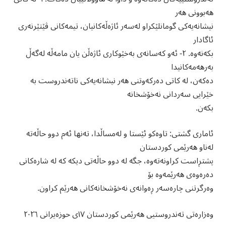
هەبوونی هەر
نیشانەیەکی گومانلێکراو لەسەر ئاژەڵەکانیان، تیمەکانی ڤێتێرنەری
ئاگادار
بکەنەوە. ٢- ئەو کەسانەی بەخێوکاری ئاژەڵن یان مامەڵە لەگەڵ
بەرهەمەکانیدا
دەکەن، لە کاتی دەرکەوتنی هەر نیشانەیەکی ناتەندروست بە
خێرایی سەردانی نەخۆشخانە
بکەن.
ئاماری گشتی: تاوەکو ئێستا و لەمساڵدا، تەنها ئەم دوو حاڵەتە
لەناو هەرێمی کوردستان
پشتڕاست کراونەتەوە، جگە لە دوو حاڵەتی دیکە کە لە شارەکانی
دەرەوەی هەرێمەوە بۆ
وەرگرتنی چارەسەر ڕەوانەی نەخۆشخانەکانی هەرێم کراون.
وەزارەتی تەندروستیی هەرێمی کوردستان ١٧ی حوزەیرانی ٢٠٢٦