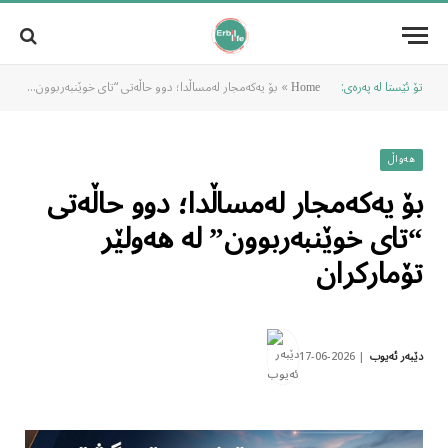
تۆ ئێستا لە پەرەی:
»
بۆ یەکەمجار لەمساڵدا؛ دوو حاڵەتی “تای خوێنبەربوون” لە هەولێر تۆمارکران
Home
هەواڵ
بۆ یەکەمجار لەمساڵدا؛ دوو حاڵەتی
“تای خوێنبەربوون” لە هەولێر
تۆمارکران
2026-06-17
دێبەر ئەیوب