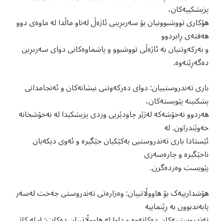
پزیشکییەکان،
هۆکاری تووشبوونیان بۆ سەربڕینی ئاژەڵ لەناو ماڵدا لە ماوەی دوو
هەفتەی ڕابردوو
و بەرکەوتنیان بە ئاژەڵی تووشبوو و پاشماوەکانی دوای سەربڕین
دەگەڕێتەوە.
باری تەندروستییان: دوای دەرکەوتنی نیشانەکان و ئەنجامدانی
پشکنینە پێویستەکان،
هەردوو نەخۆشەکە لەژێر چاودێریی وردی پزیشکیدا لە نەخۆشخانە
خەوێندراون. لە
ئێستادا باری تەندروستیی یەکێکیان جێگیرە و ئەوی دیکەیان
ناجێگیرە و چارەسەری
پێویست وەردەگرن.
هۆشدارییەک بۆ هاووڵاتییان: وەزارەتی تەندروستی جەخت لەسەر
پابەندبوون بە ڕێنماییە
تەندروستییەکان دەکاتەوە و داوا لە هاووڵاتییان دەکات: ١- لە کاتی