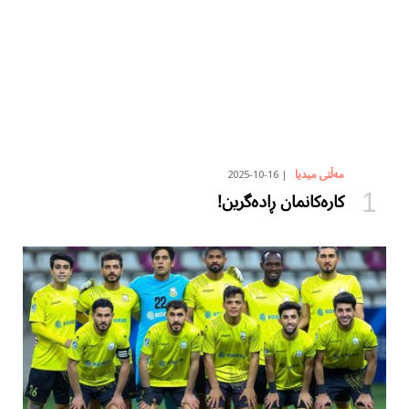
2025-10-16
مەڵتی میدیا
کارەکانمان ڕادەگرین!