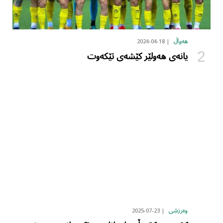
2024-04-18
هەواڵ
یانەی هەولێر کێشەی تێکەوت
2025-07-23
وەرزشی