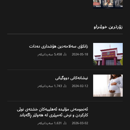
زۆرترین خوێنراو
زانکۆی سەلاحەدین هۆشداری دەدات
2024-05-18
5,458
سەردانیکەر
نیشانەکانی دووگیانی
2024-02-12
1,743
سەردانیکەر
ئەنجومەنی مۆلیدە ئەهلییەکان خشتەی نوێی
کارکردن و نرخی ئەمپێری لە هەولێر ڕاگەیاند
2026-03-02
1,631
سەردانیکەر