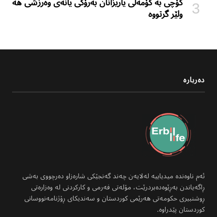
کۆچی بە کۆمەڵی یاریزانان بەرۆکی یانەی وەرزشی هە
ولێر گرتووە
دەربارە
ئەم ناوەندە میدیاییە لەلایەن چەند گەنجێکی شارەزاو دەرچووی بەشی
ڕاگەیاندن بەڕێوەدەبردرێت، مۆلەتی فەرمی و کارکردنی لە وەزارەتی
ڕوشنبیری حکومەتی هەرێمی کوردستان و سەندیکای ڕۆژنامەنووسانی
کوردستان پێدراوە.