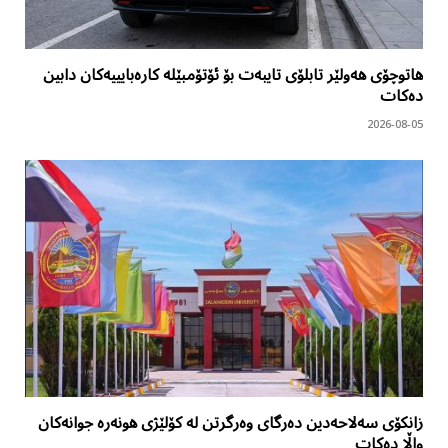
هاتوچۆی هەولێر تابلۆی تایبەت بۆ ئۆتۆمبێلە کارەبایییەکان دابین
دەکات
2026-08-05
زانکۆی سەلاحەدین دەرگای وەرگرتن لە کۆلێژی هونەرە جوانەکان
واڵا دەکات