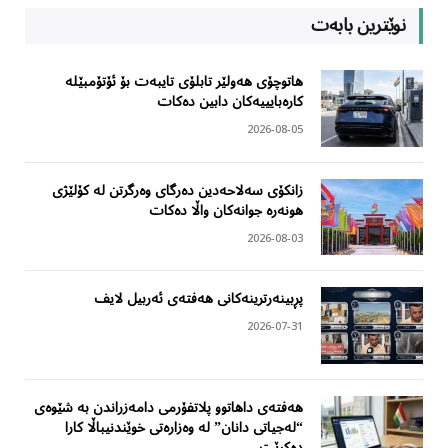
نوێترین بابەت
هاتوچۆی هەولێر تابلۆی تایبەت بۆ ئۆتۆمبێلە
کارەبایییەکان دابین دەکات
2026-08-05
زانکۆی سەلاحەدین دەرگای وەرگرتن لە کۆلێژی
هونەرە جوانەکان واڵا دەکات
2026-08-03
پڕبینەرترینەکانی هەفتەی ئەربیل لایف
2026-07-31
هەفتەی داهاتوو پلاتفۆرمی دامەزراندن بە شێوەی
“لەجیاتی دانان” لە وەزارەتی خوێندنیباڵا کارا
دەکرێت