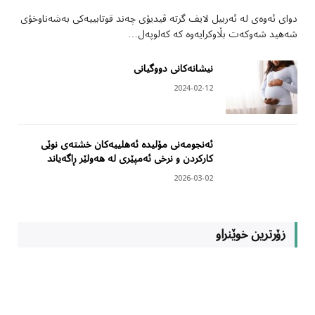
دوای ئەوەی لە ئەربیل لایف گرتە ڤیدیۆی چەند قوتابییەکی بەشەناوخۆی
شەهید شەوکەت بڵاوکرایەوە کە کەلوپەل…
نیشانەکانی دووگیانی
2024-02-12
ئەنجومەنی مۆلیدە ئەهلییەکان خشتەی نوێی
کارکردن و نرخی ئەمپێری لە هەولێر ڕاگەیاند
2026-03-02
زۆرترین خوێنراو