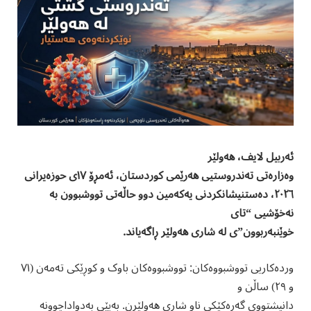
ئەربیل لایف، هەولێر
وەزارەتی تەندروستیی هەرێمی کوردستان، ئەمڕۆ ١٧ی حوزەیرانی
٢٠٢٦، دەستنیشانکردنی یەکەمین دوو حاڵەتی تووشبوون بە
نەخۆشیی “تای
خوێنبەربوون”ی لە شاری هەولێر ڕاگەیاند.
وردەکاریی تووشبووەکان: تووشبووەکان باوک و کوڕێکی تەمەن (٧١
و ٢٩) ساڵن و
دانیشتووی گەڕەکێکی ناو شاری هەولێرن. بەپێی بەدواداچوونە