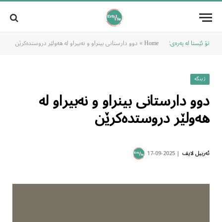
تۆ ئێستا لە پەرەی:
»
دوو دارستانی بینراو و نەبیراو لە هەولێر دروستدەکرێن
Home
ژینگە
دوو دارستانی بینراو و نەبیراو لە
هەولێر دروستدەکرێن
2025-09-17
ئەربیل لایف