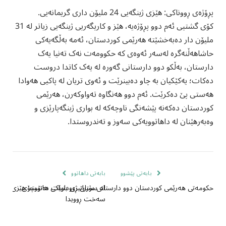
پڕۆژەی ڕووناکی: هێزی ژینگەیی 24 ملیۆن داری گریمانەیی.
کۆی گشتیی ئەم دوو پڕۆژەیە، هێز و کاریگەریی ژینگەیی زیاتر لە 31
ملیۆن دار دەبەخشێتە هەرێمی کوردستان، ئەمە بەڵگەیەکی
حاشاهەڵنەگرە لەسەر ئەوەی کە حكوومەت نەک تەنیا یەک
دارستان، بەڵکو دوو دارستانی گەورە لە یەک کاتدا دروست
دەکات؛ یەکێکیان بە چاو دەبینرێت و ئەوی تریان لە پاکیی هەوادا
هەستی پێ دەکرێت. ئەم دوو هەنگاوە تەواوکەرن، هەرێمی
کوردستان دەکەنە پێشەنگی ناوچەکە لە بواری ژینگەپارێزی و
وەبەرهێنان لە داهاتوویەکی سەوز و تەندروستدا.
بابەتی پێشوو
بابەتی داهاتوو
لە سۆران ڕووداوێکی هاتووچۆی
حکومەتی هەرێمی کوردستان دوو دارستانی ستراتیژی بنیات دەنێت: هێزی 31 ملیۆن دار لۆ ژینگەیەکی سەوزتر
سەخت ڕوویدا