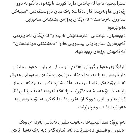
ستراتیجییە تەنیا لە چاندنی داردا کورت نابێتەوە، بەڵکو لە دوو
ڕێڕەوی هاوتەریبدا کار دەکات: یەکەمیان دروستکردنی “سییەکی
سەوزی بەرجەستە” لە ڕێگەی پڕۆژەی پشتێنەی سەوزایی
هەولێرەوە.
دووەمیان، بنیاتنانی “دارستانێکی نەبینراو” لە ڕێگەی لەناوبردنی
گەورەترین سەرچاوەی پیسبوونی هەوا “نەهێشتنی موەلیدەكان”،
کە ئەویش پڕۆژەی ڕووناکییە.
پارێزگاری هەولێر گووتی: یەکەم دارستانی بینراو – حەوت ملیۆن
دار باوەش بە پایتەختدا دەکات پڕۆژەی پشتێنەی سەوزایی هەولێر
تەنیا پڕۆژەیەکی ئاسایی نییە، بەڵکو شۆڕشێکی سەوزە کە سیمای
پایتەخت بۆ هەمیشە دەگۆڕێت، پلانەکە ئەوەیە کە بە درێژایی 92
کیلۆمەتر و پانیی دوو کیلۆمەتر، وەک دایکێکی بەسۆز باوەش بە
هەولێردا بکات و بیپارێزێت.
لەم پڕۆژە ستراتیجییەدا، حەوت ملیۆن نەمامی بەرداری وەک
زەیتوون و فستق دەچێنرێت، ئەم ژمارە گەورەیە نەک تەنیا ڕێژەی