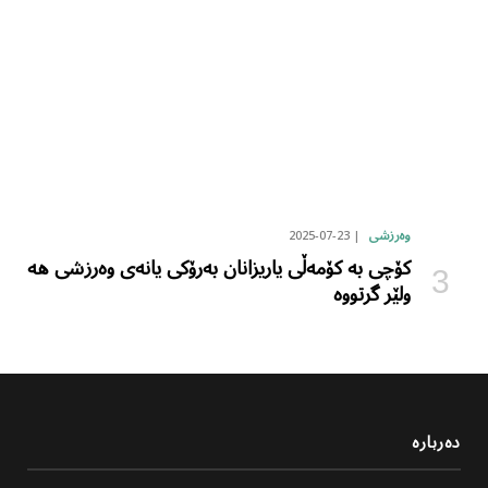
2025-07-23
وەرزشی
کۆچی بە کۆمەڵی یاریزانان بەرۆکی یانەی وەرزشی هە
ولێر گرتووە
دەربارە