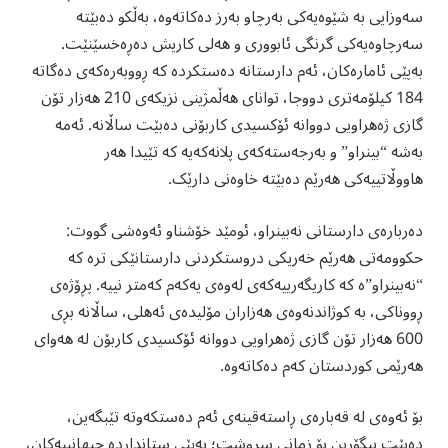
سەوزایی بە شێوەیەکی بەرچاو بەرز دەکاتەوە، بەڵکو دەبێتە
سەرچاوەیەکی گرنگی ئابووری و هەلی کاریش دەڕەخسێنێت.
بەپێی ئامارەکان، ئەم دارستانە دەستکردە کە ڕووبەرەکەی دەگاتە
184 کیلۆمەتری دووجا، توانای هەڵمژینی نزیکەی 210 هەزار تۆن
گازی ژەهراویی دووانە ئۆکسیدی کاربۆنی دەبێت ساڵانە. ئەمە
بەشە “بینراو” و بەرجەستەکەی پلانەکەیە کە تێیدا هەر
هاووڵاتییەکی هەرێم دەبێتە خاوەنی دارێک.
دەربارەی دارستانی نەبینراو، ئومێد خۆشناو ئەوەشی گووت:
حكوومەتی هەرێم خەریکی دروستکردنی دارستانێکی ترە کە
“نەبینراو”ە کە کاریگەرییەکەی لەوەی یەکەم کەمتر نییە. پڕۆژەی
ڕووناکی، بە کوژاندنەوەی هەزاران مۆلیدەی ئەهلی، ساڵانە بڕی
600 هەزار تۆن گازی ژەهراویی دووانە ئۆکسیدی کاربۆن لە هەوای
هەرێمی کوردستان کەم دەکاتەوە.
بۆ ئەوەی لە قەبارەی ڕاستەقینەی ئەم دەستکەوتە تێبگەین،
دەبێت بیگۆڕین بۆ زمانی سروشت؛ بەپێی ستانداردە جیهانییەکان،