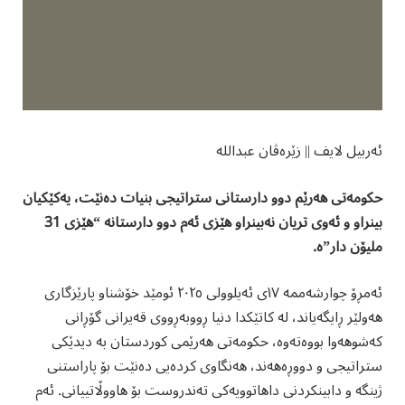
ئەربیل لایف || زێرەڤان عبداللە
حكومەتی هەرێم دوو دارستانی ستراتیجی بنیات دەنێت، یەكێكیان
بینراو و ئەوی تریان نەبینراو هێزی ئەم دوو دارستانە “هێزی 31
ملیۆن دار”ە.
ئەمڕۆ چوارشەممە ١٧ی ئەیلوولی ٢٠٢٥ ئومێد خۆشناو پارێزگاری
هەولێر ڕایگەیاند، لە کاتێکدا دنیا ڕووبەڕووی قەیرانی گۆڕانی
کەشوهەوا بووەتەوە، حكومەتی هەرێمی کوردستان بە دیدێکی
ستراتیجى و دووڕەهەند، هەنگاوی کردەیی دەنێت بۆ پاراستنی
ژینگە و دابینکردنی داهاتوویەکی تەندروست بۆ هاووڵاتییانی. ئەم