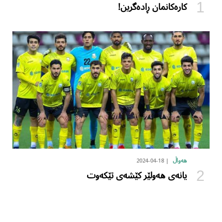
کارەکانمان ڕادەگرین!
2024-04-18
هەواڵ
یانەی هەولێر کێشەی تێکەوت