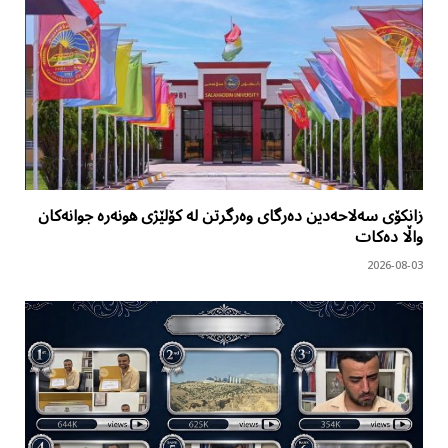
زانکۆی سەلاحەدین دەرگای وەرگرتن لە کۆلێژی هونەرە جوانەکان
واڵا دەکات
2026-08-03