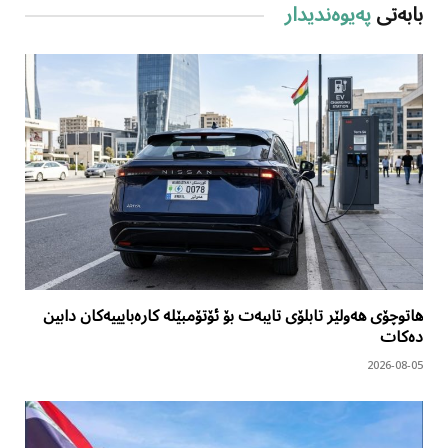
بابەتی
پەیوەندیدار
هاتوچۆی هەولێر تابلۆی تایبەت بۆ ئۆتۆمبێلە کارەبایییەکان دابین
دەکات
2026-08-05