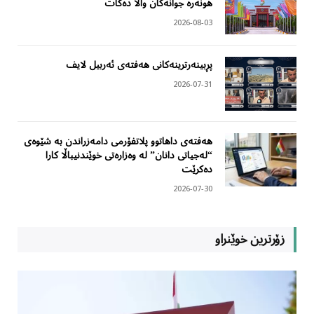
هونەرە جوانەکان واڵا دەکات
2026-08-03
پڕبینەرترینەکانی هەفتەی ئەربیل لایف
2026-07-31
هەفتەی داهاتوو پلاتفۆرمی دامەزراندن بە شێوەی
“لەجیاتی دانان” لە وەزارەتی خوێندنیباڵا کارا
دەکرێت
2026-07-30
زۆرترین خوێنراو