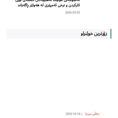
ئەنجومەنی مۆلیدە ئەهلییەکان خشتەی نوێی
کارکردن و نرخی ئەمپێری لە هەولێر ڕاگەیاند
2026-03-02
زۆرترین خوێنراو
2025-10-16
مەڵتی میدیا