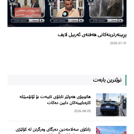
پڕبینەرترینەکانی هەفتەی ئەربیل لایف
2026-07-31
نوێترین بابەت
هاتوچۆی هەولێر تابلۆی تایبەت بۆ ئۆتۆمبێلە
کارەبایییەکان دابین دەکات
2026-08-05
زانکۆی سەلاحەدین دەرگای وەرگرتن لە کۆلێژی