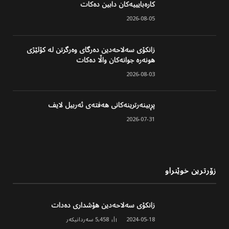
کارەبایییەکان دابین دەکات
2026-08-05
زانکۆی سەلاحەدین دەرگای وەرگرتن لە کۆلێژی
هونەرە جوانەکان واڵا دەکات
2026-08-03
پڕبینەرترینەکانی هەفتەی ئەربیل لایف
2026-07-31
زۆرترین خوێنراو
زانکۆی سەلاحەدین هۆشداری دەدات
2024-05-18
5,458
سەردانیکەر