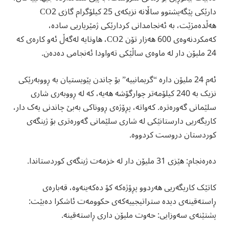
دارێکی پێگەیشتوو ساڵانە نزیکەی 25 کیلۆگرام گازی CO2
هەڵدەمژێت، بە ئەنجامدانی کردارێکی ژمێریاریی سادە،
کەمکردنەوەی 600 هەزار تۆن CO2، هاوتایە لەگەڵ ئەو کارەی کە
24 ملیۆن دار لە ماوەی ساڵێکی تەواودا ئەنجامی دەدەن.
ئەم 24 ملیۆن دارە “گریمانییە” بۆ چاندن پێویستیان بە ڕووبەرێکی
نزیک بە 240 کیلۆمەتر چوارگۆشە هەیە، کە لە ڕووبەری شاری
سلێمانی گەورەترە. کەواتە، پڕۆژەی ڕووناکی بەبێ چاندنی یەک دار،
کاریگەریی دارستانێکی لە شاری سلێمانی گەورەتری بۆ ژینگەی
کوردستان دروست کردووە.
دەرەنجام: هێزی 31 ملیۆن دار لە خزمەت ژینگەی کوردستاندا.
کاتێک کاریگەریی هەردوو پڕۆژەکە کۆ دەکەینەوە، قەبارەی
ڕاستەقینەی دیدە ستراتیجییەکەی حكوومەت ئاشکرا دەبێت:
پشتێنەی سەوزایی: حەوت ملیۆن داری ڕاستەقینە.