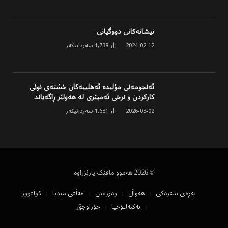
نیشانەکانی دووگیانی
2024-02-12
1,738
سەردانیکەر
ئەنجومەنی مۆلیدە ئەهلییەکان خشتەی نوێی
کارکردن و نرخی ئەمپێری لە هەولێر ڕاگەیاند
2026-03-02
1,631
سەردانیکەر
© 2026 هەموو مافێک پارێزراوە
پەڕەی سەرەکی
هەواڵ
وەرزشی
مەڵتی میدیا
کولتوور
تەکنەلۆجیا
جۆراوجۆر