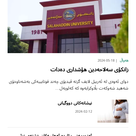
2024-05-18
هەواڵ
زانکۆی سەلاحەدین هۆشداری دەدات
دوای ئەوەی لە ئەربیل لایف گرتە ڤیدیۆی چەند قوتابییەکی بەشەناوخۆی
شەهید شەوکەت بڵاوکرایەوە کە کەلوپەل…
نیشانەکانی دووگیانی
2024-02-12