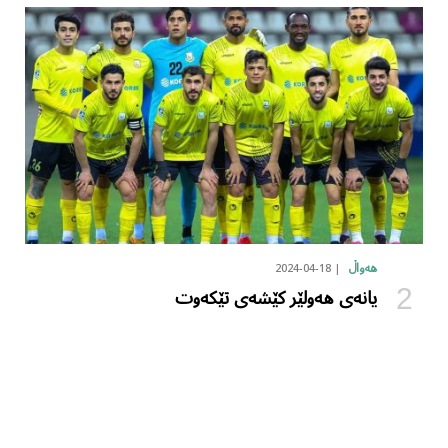
2024-04-18
هەواڵ
یانەی هەولێر کێشەی تێکەوت