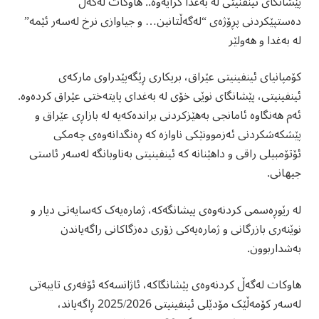
پێشانگای ئینفنیتی لە بەغدا كرایه‌وە.. هاوکات لەگەڵ
دەستپێکردنی پڕۆژەی “لەگەڵتانین… و جیاوازی نرخ لەسەر ئێمە”
لە بەغدا و هەولێر
کۆمپانیای ئینفینیتی عێراق، بریکاری ڕێگەپێدراوی مارکەی
ئینفینیتی، پێشانگای نوێی خۆی لە بەغدای پایتەختی عێراق کردەوە.
ئەم هەنگاوە ئامانجی بەهێزکردنی براندەکەیە لە بازاڕی عێراق و
پێشکەشکردنی ئەزموونێکی ناوازە کە ڕەنگدانەوەی چەمکی
ئۆتۆمبیلی راقی و داهێنانە کە ئینفینیتی بەناوبانگە لەسەر ئاستی
جیهانی.
لە رێوڕه‌سمی کردنەوەی پیشانگه‌كه‌، ژمارەیەک کەسایەتی دیار و
نوێنەری بازرگانی و ژماره‌یه‌كی زۆری ده‌زگاكانی راگه‌یاندن
بەشداربوون.
هاوکات لەگەڵ کردنەوەی پێشانگاکە، ئاژانسەکە ئۆفەری تایبەتی
لەسەر کۆمەڵێک مۆدێلی ئینفینیتی 2025/2026 ڕاگەیاند،