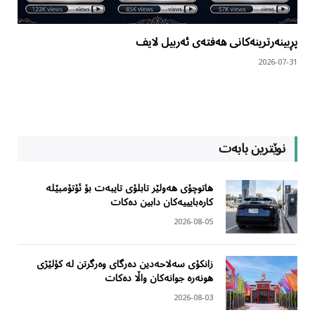
پڕبینەرترینەکانی هەفتەی ئەربیل لایف
2026-07-31
نوێترین بابەت
هاتوچۆی هەولێر تابلۆی تایبەت بۆ ئۆتۆمبێلە
کارەبایییەکان دابین دەکات
2026-08-05
زانکۆی سەلاحەدین دەرگای وەرگرتن لە کۆلێژی
هونەرە جوانەکان واڵا دەکات
2026-08-03