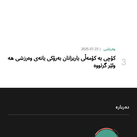
2025-07-23
وەرزشی
کۆچی بە کۆمەڵی یاریزانان بەرۆکی یانەی وەرزشی هە
ولێر گرتووە
دەربارە