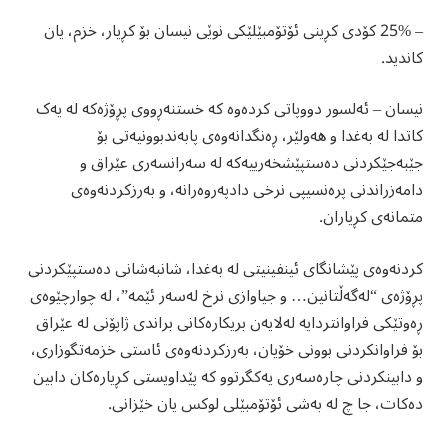
– 25% کۆدی کڕینی ئۆتۆمبێلێکی نوێی نیسان بۆ کڕیار، خزم، یان
کاندید.
نیسان – ئەلسور دووپاتی کردەوە کە خستنەڕووی پڕۆژەکە لە یەک
کاتدا لە بەغدا و هەولێر، ڕەنگدانەوەی پابەندبوونیەتی بۆ
جێبەجێکردنی دەستپێشخەرییەکە لە سەرانسەری عێراق و
دامەزراندنی پرەنسیپی نرخی دادپەروەرانە، و بەرزکردنەوەی
متمانەی کڕیاران.
کردنەوەی پێشانگای ئینفینیتی لە بەغدا، شانبەشانی دەستپێکردنی
پڕۆژەی “لەگەڵتانین‌… و جیاوازی نرخ لەسەر ئێمه‌”، لە چوارچێوەی
ڕەوتێکی فراوانتردایە لەلایەن بریکارەکانی براندی ژاپۆنی لە عێراق
بۆ فراوانکردنی بوونی خۆیان، بەرزکردنەوەی ئاستی خزمەتگوزاری،
و دابینکردنی چارەسەری یەکگرتوو کە پێداویستی کڕیارەکان دابین
دەکات، جا چ لە بەشی ئۆتۆمبێلی لوکس یان خێزانی.