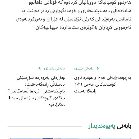
هەردوو کۆمپانیاکە دووپاتیان کردەوە کە قۆناغی داهاتوو
شایەتحاڵی دەستپێشخەری و خزمەتگوزاریی زیاتر دەبێت بە
ئامانجی پەرەپێدانی کەرتی ئۆتۆمبێل لە عێراق و بەرزکردنەوەی
ئەزموونی کڕیاران بەگوێرەی ستانداردە جیهانییەکان.
بابەتی پێشوو
بابەتی داهاتوو
بەڕێوەبەرایەتی حەج و عومرە ناوی
وەزارەتی پەروەردە شۆڕشێکی
کۆمپانیاکانی حەجی ٢٠٢٦
دیجیتاڵی ڕادەگەیەنێت؛
ڕادەگەیەنێت
ئەپڵیکەیشنی “ئی-هەڵسەنگاندن”
جێگەی گروپەکانی سۆشیال میدیا
دەگرێتەوە
بابەتی
پەیوەندیدار