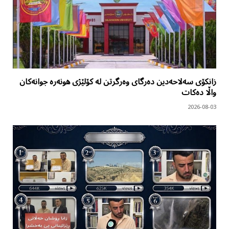
زانکۆی سەلاحەدین دەرگای وەرگرتن لە کۆلێژی هونەرە جوانەکان
واڵا دەکات
2026-08-03