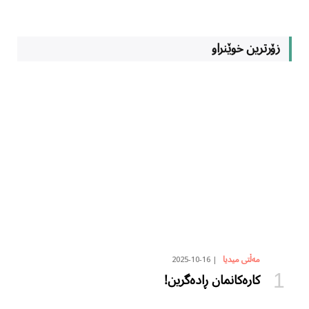
زۆرترین خوێنراو
2025-10-16
مەڵتی میدیا
کارەکانمان ڕادەگرین!