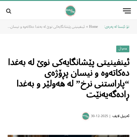
تۆ ئێستا لە پەرەی:
»
ئینفینیتی پێشانگایەکی نوێ لە بەغدا دەکاتەوە و نیسان پڕۆژەی “پاراستنی نرخ” لە هەولێر و بەغدا ڕادەگەیەنێت
Home
هەواڵ
ئینفینیتی پێشانگایەکی نوێ لە بەغدا
دەکاتەوە و نیسان پڕۆژەی
“پاراستنی نرخ” لە هەولێر و بەغدا
ڕادەگەیەنێت
2025-12-30
ئەربیل لایف