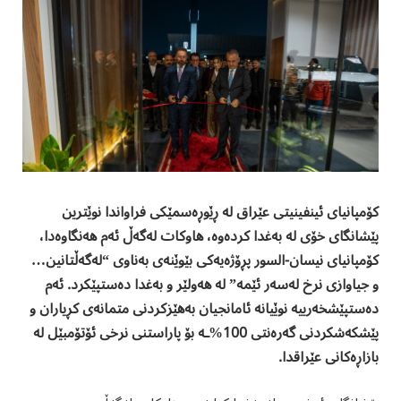
کۆمپانیای ئینفینیتی عێراق لە ڕێوڕەسمێکی فراواندا نوێترین
پێشانگای خۆی لە بەغدا کردەوە، هاوکات لەگەڵ ئەم هەنگاوەدا،
کۆمپانیای نیسان-السور پڕۆژەیەکی بێوێنەی بەناوی “لەگەڵتانین…
و جیاوازی نرخ لەسەر ئێمە” لە هەولێر و بەغدا دەستپێکرد. ئەم
دەستپێشخەرییە نوێیانە ئامانجیان بەهێزکردنی متمانەی کڕیاران و
پێشکەشکردنی گەرەنتی 100%ـە بۆ پاراستنی نرخی ئۆتۆمبێل لە
بازاڕەکانی عێراقدا.