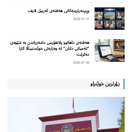
پڕبینەرترینەکانی هەفتەی ئەربیل لایف
2026-07-31
هەفتەی داهاتوو پلاتفۆرمی دامەزراندن بە شێوەی
“لەجیاتی دانان” لە وەزارەتی خوێندنیباڵا کارا
دەکرێت
2026-07-30
زۆرترین خوێنراو