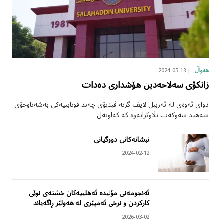
2024-05-18
هەواڵ
زانکۆی سەلاحەدین هۆشداری دەدات
دوای ئەوەی لە ئەربیل لایف گرتە ڤیدیۆی چەند قوتابییەکی بەشەناوخۆی
شەهید شەوکەت بڵاوکرایەوە کە کەلوپەل…
نیشانەکانی دووگیانی
2024-02-12
ئەنجومەنی مۆلیدە ئەهلییەکان خشتەی نوێی
کارکردن و نرخی ئەمپێری لە هەولێر ڕاگەیاند
2026-03-02