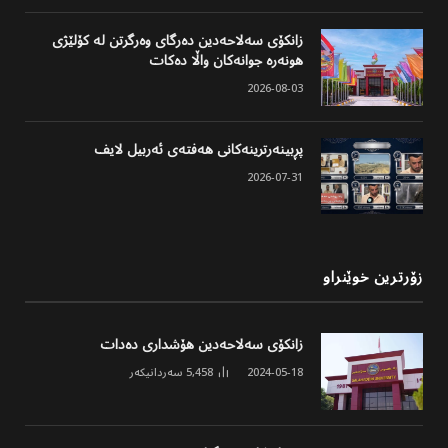
زانکۆی سەلاحەدین دەرگای وەرگرتن لە کۆلێژی
هونەرە جوانەکان واڵا دەکات
2026-08-03
پڕبینەرترینەکانی هەفتەی ئەربیل لایف
2026-07-31
زۆرترین خوێنراو
زانکۆی سەلاحەدین هۆشداری دەدات
2024-05-18
5,458
سەردانیکەر