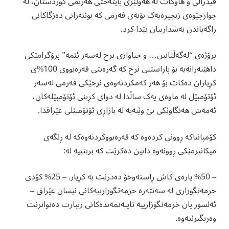
فیدراڵی و هاوکات لە هەولێری پایتەختی هەرێمی کوردستان، لە
چوارچێوەی زنجیرەیەک بۆنەی فەرمی کە نوێنەرانی ده‌زگاكانی
راگه‌یاندن بەشدارییان تێدا کرد.
پرۆژەی “لەگەڵتانین‌… و جیاوازی نرخ لەسەر ئێمە” پرۆگرامێکی
داهێنەرانەیە بۆ پاراستنی نرخ کە گەرەنتی قەرەبووی 100%ی
کڕیاران دەکات بۆ هەر کەمکردنەوەی نرخێکی فەرمی لەسەر
ئۆتۆمبێل لە ماوەی یەک ساڵدا لە دوای کڕینی ئۆتۆمبێلەکان،
ئەمەش هەنگاوێکی بێ وێنەیە لە بازاڕی ئۆتۆمبێلی عێراقدا.
کۆمپانیاکە ڕوونی کردەوە کە قەرەبووکردنەوەکە لە ڕێگەی
میکانیزمێکی ڕوونەوە دابین دەکرێت کە بریتییە لە:
– %50 پارەی کاش ڕاستەوخۆ دەدرێت بە کڕیار. – 25% کۆدی
خزمەتگوزاری لە سەنتەرە خزمەتگوزارییەکانی نیسان عێراق –
ئەلسور یان خزمەتگوزارییە تایبەتمەندەکانی زیبارت دەتوانرێت
وەربگیرێتەوە.