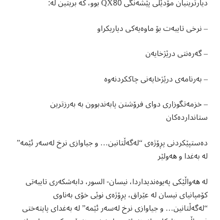
دیارترینیان مۆدێلی پێشەنگی QX80 بوو، کە بریتین لە:
– نرخی تایبه‌ت بۆ ماوەیەکی دیاریکراو
– گەرەنتی درێژخایەن
– بەرنامەی درێژخایەنی چاککردنەوە
– خزمەتگوزاری دوای فرۆشتن پابەندبوون بە بەرزترین
ستانداردەکان
دەستپێکردنی پڕۆژەی “لەگەڵتانین‌… و جیاوازی نرخ لەسەر ئێمه‌”
لە بەغدا و هەولێر
لە هه‌واڵێكی پەیوەندیداردا، نیسان- السور، دابەشکەری تایبەتی
کۆمپانیای نیسان لە عێراق، پڕۆژەی نوێی خۆی بەناوی
“لەگەڵتانین‌… و جیاوازی نرخ لەسەر ئێمە” لە بەغدای پایتەختی