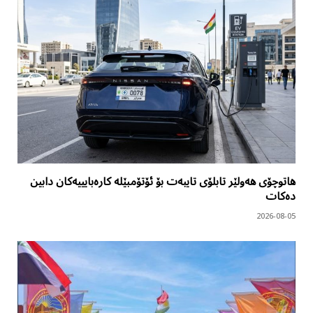
هاتوچۆی هەولێر تابلۆی تایبەت بۆ ئۆتۆمبێلە کارەبایییەکان دابین
دەکات
2026-08-05