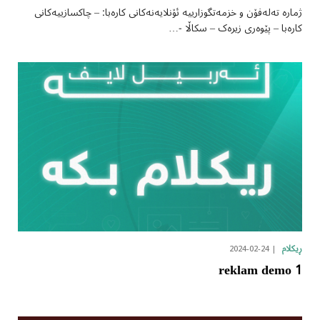
ژمارە تەلەفۆن و خزمەتگوزارییە ئۆنلایەنەکانی کارەبا: – چاکسازییەکانی
کارەبا – پێوەری زیرەک – سکاڵا -…
2024-02-24
ڕیکلام
reklam demo 1