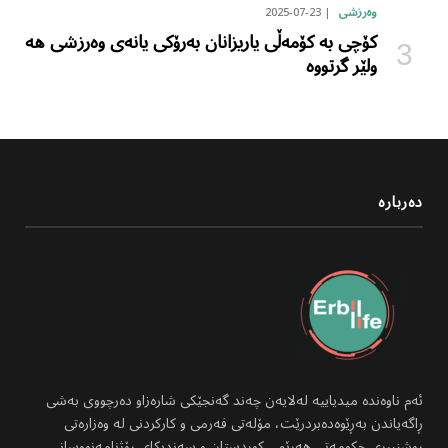
2025-07-23
وەرزشی
کۆچی بە کۆمەڵی یاریزانان بەرۆکی یانەی وەرزشی هە
ولێر گرتووە
دەربارە
ئەم ناوەندە میدیاییە لەلایەن چەند گەنجێکی شارەزاو دەرچووی بەشی
ڕاگەیاندن بەڕێوەدەبردرێت، مۆلەتی فەرمی و کارکردنی لە وەزارەتی
ڕوشنبیری حکومەتی هەرێمی کوردستان و سەندیکای ڕۆژنامەنووسانی