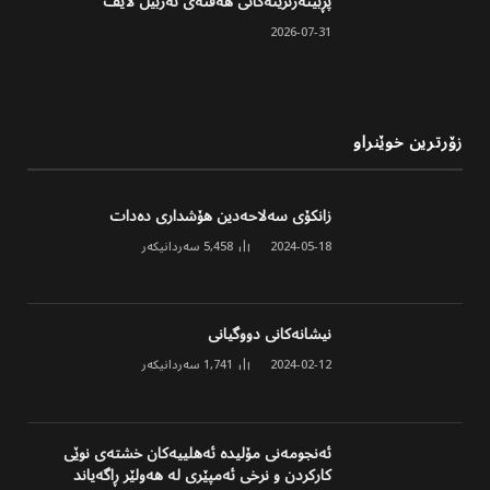
پڕبینەرترینەکانی هەفتەی ئەربیل لایف
2026-07-31
زۆرترین خوێنراو
زانکۆی سەلاحەدین هۆشداری دەدات
2024-05-18
5,458
سەردانیکەر
نیشانەکانی دووگیانی
2024-02-12
1,741
سەردانیکەر
ئەنجومەنی مۆلیدە ئەهلییەکان خشتەی نوێی
کارکردن و نرخی ئەمپێری لە هەولێر ڕاگەیاند