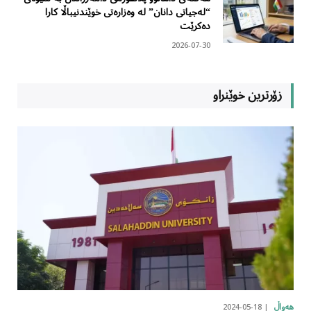
“لەجیاتی دانان” لە وەزارەتی خوێندنیباڵا کارا
دەکرێت
2026-07-30
زۆرترین خوێنراو
2024-05-18
هەواڵ