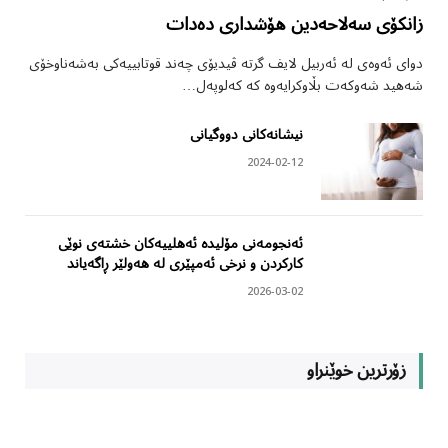
زانکۆی سەلاحەدین هۆشداری دەدات
دوای ئەوەی لە ئەربیل لایف گرتە ڤیدیۆی چەند قوتابییەکی بەشەناوخۆی
شەهید شەوکەت بڵاوکرایەوە کە کەلوپەل…
نیشانەکانی دووگیانی
2024-02-12
ئەنجومەنی مۆلیدە ئەهلییەکان خشتەی نوێی
کارکردن و نرخی ئەمپێری لە هەولێر ڕاگەیاند
2026-03-02
زۆرترین خوێنراو