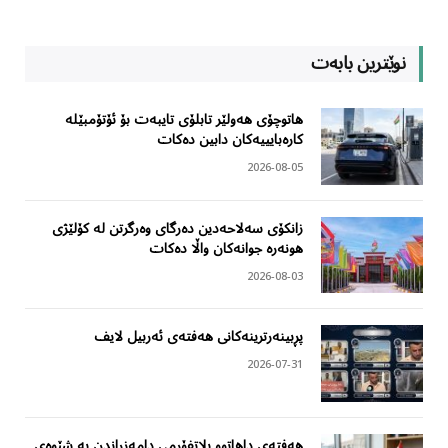
نوێترین بابەت
هاتوچۆی هەولێر تابلۆی تایبەت بۆ ئۆتۆمبێلە
کارەبایییەکان دابین دەکات
2026-08-05
زانکۆی سەلاحەدین دەرگای وەرگرتن لە کۆلێژی
هونەرە جوانەکان واڵا دەکات
2026-08-03
پڕبینەرترینەکانی هەفتەی ئەربیل لایف
2026-07-31
هەفتەی داهاتوو پلاتفۆرمی دامەزراندن بە شێوەی