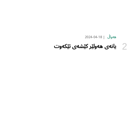
2024-04-18
هەواڵ
یانەی هەولێر کێشەی تێکەوت