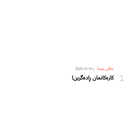
2025-10-16
مەڵتی میدیا
کارەکانمان ڕادەگرین!