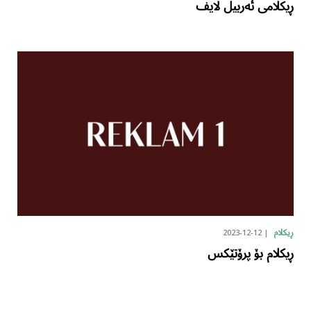
ڕیکلامی ئەربیل لایف
2023-12-12
ڕیکلام
ڕیکلام بۆ پرۆتێکس