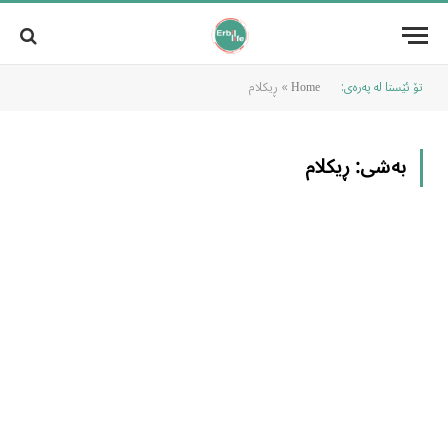
تۆ ئێستا لە پەرەی:
»
ڕیکلام
Home
بەشی:
ڕیکلام