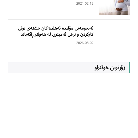
2024-02-12
ئەنجومەنی مۆلیدە ئەهلییەکان خشتەی نوێی
کارکردن و نرخی ئەمپێری لە هەولێر ڕاگەیاند
2026-03-02
زۆرترین خوێنراو