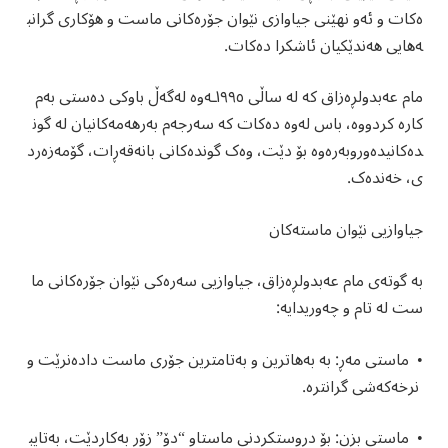
ەکات و ئەو نهێنی جیاوازی نێوان جۆرەکانی ماست و هۆکاری گرانب
ەهایی هەندێکیان ئاشکرا دەکات.
مام عەبدولڕەزاق کە لە ساڵی ١٩٩٥ـەوە لەگەڵ باوکی دەستی بەم
کارە کردووە، باس لەوە دەکات کە سەرجەم بەرهەمەکانیان لە گون
دەکانیدەوروبەرەوە بۆ دێت، وەک گوندەکانی بانەقەڕات، گۆمەزەرد
ی، خەندەک.
جیاوازیی نێوان ماستەکان
بە گوتەی مام عەبدولڕەزاق، جیاوازیی سەرەکی نێوان جۆرەکانی ما
ست لە تام و چەوریدایە:
• ماستی مەڕ: بە بەهاترین و بەتامترین جۆری ماست دادەنرێت و
نرخەکەشی گرانترە.
• ماستی بزن: بۆ دروستکردنی ماستاو “دۆ” زۆر بەکاردێت، بەتایب