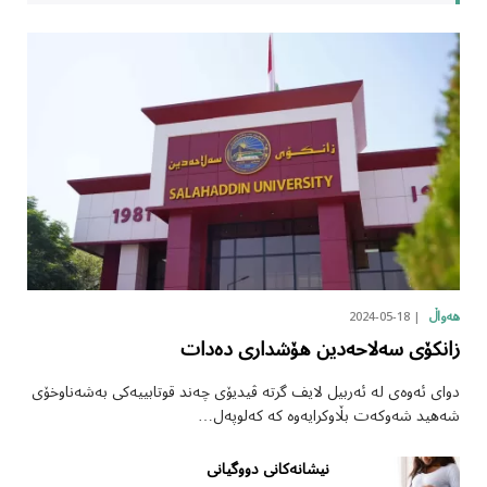
2024-05-18
هەواڵ
زانکۆی سەلاحەدین هۆشداری دەدات
دوای ئەوەی لە ئەربیل لایف گرتە ڤیدیۆی چەند قوتابییەکی بەشەناوخۆی
شەهید شەوکەت بڵاوکرایەوە کە کەلوپەل…
نیشانەکانی دووگیانی