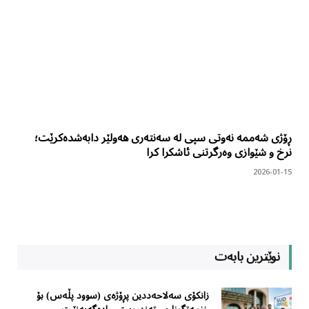
ڕۆژی شەممە نەوتی سپی لە سەنتەری هەولێر دابەشدەکرێت؛
نرخ و شێوازی وەرگرتنی ئاشکرا کرا
2026-01-15
نوێترین بابەت
زانکۆی سەلاحەددین پڕۆژەی (سوود پڵەس) بۆ