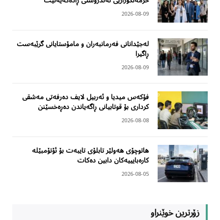
خزمەتگوزاریی تەندروستی ڕادەگەیەنێت
2026-08-09
لەجێدانانی فەرمانبەران و مامۆستایانی گرێبەست
ڕاگیرا
2026-08-09
فۆکەس میدیا و ئەربیل لایف دەرفەتی مەشقی
کرداری بۆ قوتابیانی ڕاگەیاندن دەڕەخسێنن
2026-08-08
هاتوچۆی هەولێر تابلۆی تایبەت بۆ ئۆتۆمبێلە
کارەبایییەکان دابین دەکات
2026-08-05
زۆرترین خوێنراو