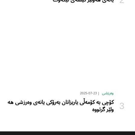
2025-07-23
وەرزشی
کۆچی بە کۆمەڵی یاریزانان بەرۆکی یانەی وەرزشی هە
ولێر گرتووە