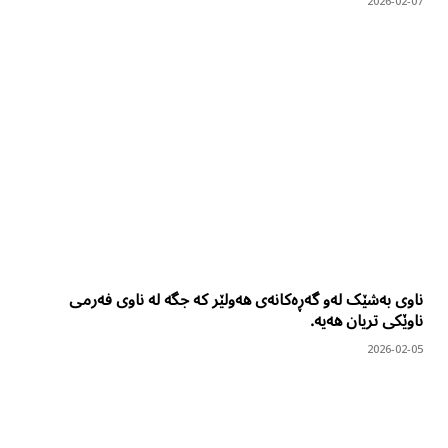
2026-02-07
ناوی بەشێک لەو گەڕەکانەی هەولێر کە جگە لە ناوی فەرمی
ناوێکی تریان هەیە.
2026-02-05