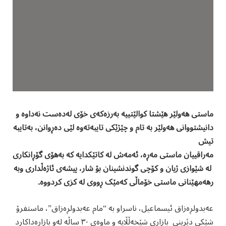
ماستی هەولێر هێشتا کوالێتییە بەرزەکەی خۆی لەدەست نەداوە و
دانیشتووانی هەولێر بە تام و چێژێکی تایبەتەوە لێی دەڕوانن، بەتایبە
تیش
مەراقییان ماستی مەڕە، ئەمەش لە کاتێکدایە کە بەهۆی گۆڕانکاری
لە شێوازی ژیان و کۆچی گوندنشینان بۆ شار، پیشەی ئاژەڵداری وبە
رهەمهێنانی ماستی خۆماڵی کەمێک ڕووی لە کزی کردووە.
عەبدولڕەزاق ئیسماعیل، ناسراو بە “مام عەبدولڕەزاق”، ماستفرۆ
شێکی دێرینی بازاڕی شێخەڵڵایە و ماوەی ٣٠ ساڵە لەو بازاڕەداکارد