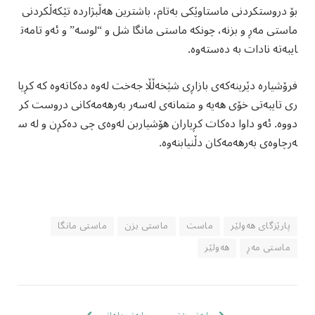
بۆ دروستکردنی ماستاوێکی بەتام، باشترین هەڵبژاردە تێکەڵکردنی
ماستی مەڕ و بزنە، چونکە ماستی مانگا شل و “لوسە” و ئەو تامەت
ایبەتە نادات بە دەستەوە.
فرۆشیارە دێرینەکەی بازاڕی شێخەڵڵا جەخت لەوە دەکاتەوە کە کڕیا
ری تایبەتی خۆی هەیە و متمانەی لەسەر بەرهەمەکانی دروست کر
دووە. ئەو داوا دەکات کڕیاران هۆشیاربن لەوەی چی دەکڕن و لە س
ەرچاوەی بەرهەمەکان دڵنیابنەوە.
پارێزگای هەولێر
ماست
ماستی بزن
ماستی مانگا
ماستی مەڕ
هەولێر