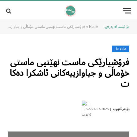
تۆ ئێستا لە پەرەی:
»
فرۆشیارێکی ماست نهێنیی ماستی خۆماڵی و جیاوازییەکانی ئاشکرا دەکات
Home
جۆراوجۆر
فرۆشیارێکی ماست نهێنیی ماستی
خۆماڵی و جیاوازییەکانی ئاشکرا دەکا
ت
2025-07-27
دێبەر ئەیوب