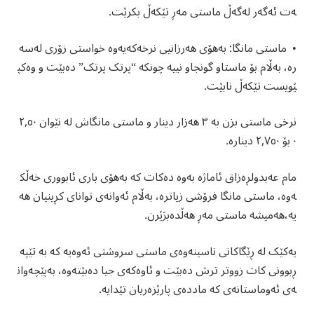
ەت ئەگەر لەگەڵ ماستی مەڕ تێکەڵ بکرێت.
• ماستی مانگا: بەهۆی هەرزانیی نرخەکەیەوە خواستی زۆری لەسە
رە، بەڵام بۆ ماستاو گونجاو نییە چونکە “پرتک پرتک” دەبێت و وەکپ
ێویست تێکەڵ نابێت.
نرخی ماستی بزن بە ٣ هەزار دینار و ماستی مانگاش لە نێوان ٢,٥٠
٠ بۆ ٢,٧٥٠ دینارە.
مام عەبدولڕەزاق ئاماژە بەوە دەکات کە بەهۆی باری ئابووری خەڵک
ەوە، ماستی مانگا فرۆشی زیاترە، بەڵام ئەوانەی توانای کڕینیان هە
یە،هەمیشە ماستی مەڕ هەڵدەبژێرن.
یەکێک لە ڕێگاکانی ناسینەوەی ماستی سروشتی ئەوەیە کە بە تێپە
ڕبوونی کات زووتر ترش دەبێت و ئاوەکەی جیا دەبێتەوە، بەپێچەوان
ەی ئەوماستانەی کە ماددەی پارێزەریان تێدایە.