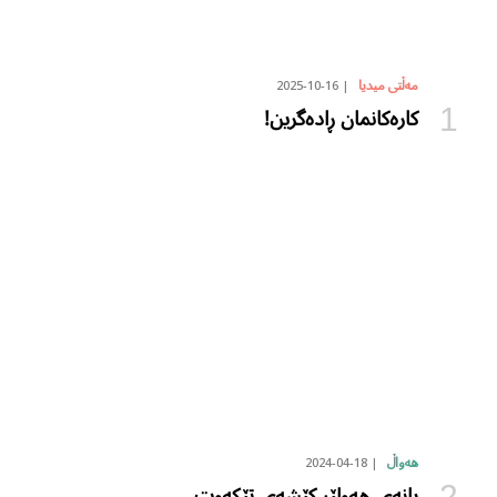
2025-10-16
مەڵتی میدیا
کارەکانمان ڕادەگرین!
2024-04-18
هەواڵ
یانەی هەولێر کێشەی تێکەوت