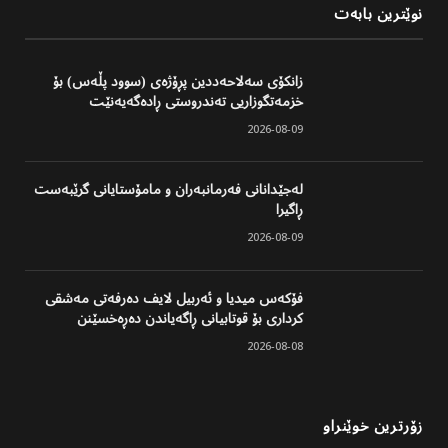
نوێترین بابەت
زانکۆی سەلاحەددین پڕۆژەی (سوود پڵەس) بۆ
خزمەتگوزاریی تەندروستی ڕادەگەیەنێت
2026-08-09
لەجێدانانی فەرمانبەران و مامۆستایانی گرێبەست
ڕاگیرا
2026-08-09
فۆکەس میدیا و ئەربیل لایف دەرفەتی مەشقی
کرداری بۆ قوتابیانی ڕاگەیاندن دەڕەخسێنن
2026-08-08
زۆرترین خوێنراو