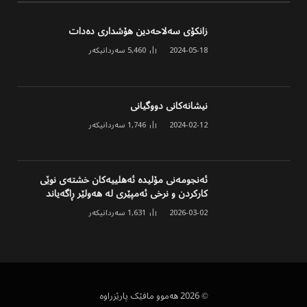
زانکۆی سەلاحەدین هۆشداری دەدات
2024-05-18
5,460
سەردانیکەر
نیشانەکانی دووگیانی
2024-02-12
1,746
سەردانیکەر
ئەنجومەنی مۆلیدە ئەهلییەکان خشتەی نوێی
کارکردن و نرخی ئەمپێری لە هەولێر ڕاگەیاند
2026-03-02
1,631
سەردانیکەر
© 2026 هەموو مافێک پارێزراوە