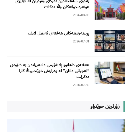
زانکۆی سەلاحەدین دەرگای وەرگرتن لە کۆلێژی
هونەرە جوانەکان واڵا دەکات
2026-08-03
پڕبینەرترینەکانی هەفتەی ئەربیل لایف
2026-07-31
هەفتەی داهاتوو پلاتفۆرمی دامەزراندن بە شێوەی
“لەجیاتی دانان” لە وەزارەتی خوێندنیباڵا کارا
دەکرێت
2026-07-30
زۆرترین خوێنراو