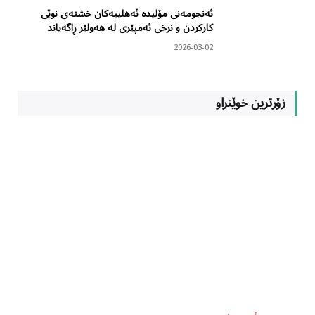
ئەنجومەنی مۆلیدە ئەهلییەکان خشتەی نوێی
کارکردن و نرخی ئەمپێری لە هەولێر ڕاگەیاند
2026-03-02
زۆرترین خوێنراو