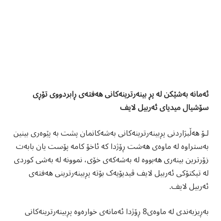
ئەمانە بەشێکن لە پڕ بینەرترینەکانی هەفتەی ڕابردووی تۆڕی
سۆشیال میدیای ئەربیل لایف
لۆ هەڵبژاردنی پڕبینەرترینەکانی بەشەکانمان پشت بە پێوەری بینین
بەستراوە لە ماوەی هەشت ڕۆژدا کە ئاخۆ کامە پۆست یان بابەت
زۆرترین بینەری هەبووە لە بەشەکەی خۆی، نموونە لە بەشی کوردی
لە تیکتۆکی ئەربیل لایف ڤیدیۆیەک بۆتە پڕبینەرترینی هەفتەی
ئەربیل لایف.
بەڕیزبەندی لە ماوەی8 ڕۆژدا ئەمانەی خوارەوە پڕبینەرترینەکانی