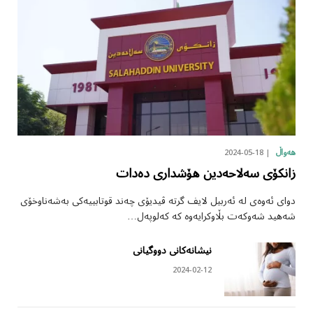
2024-05-18
هەواڵ
زانکۆی سەلاحەدین هۆشداری دەدات
دوای ئەوەی لە ئەربیل لایف گرتە ڤیدیۆی چەند قوتابییەکی بەشەناوخۆی
شەهید شەوکەت بڵاوکرایەوە کە کەلوپەل…
نیشانەکانی دووگیانی
2024-02-12