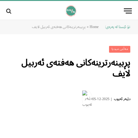
تۆ ئێستا لە پەرەی:
»
پڕبینەرترینەکانی هەفتەی ئەربیل لایف
Home
مەڵتی میدیا
پڕبینەرترینەکانی هەفتەی ئەربیل
لایف
2025-12-05
دێبەر ئەیوب