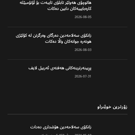
هاتوچۆی هەولێر تابلۆی تایبەت بۆ ئۆتۆمبێلە
کارەبایییەکان دابین دەکات
2026-08-05
زانکۆی سەلاحەدین دەرگای وەرگرتن لە کۆلێژی
هونەرە جوانەکان واڵا دەکات
2026-08-03
پڕبینەرترینەکانی هەفتەی ئەربیل لایف
2026-07-31
زۆرترین خوێنراو
زانکۆی سەلاحەدین هۆشداری دەدات