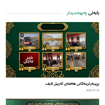
بابەتی
پەیوەندیدار
پڕبینەرترینەکانی هەفتەی ئەربیل لایف
2026-07-24