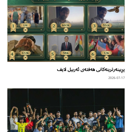
پڕبینەرترینەکانی هەفتەی ئەربیل لایف
2026-07-17