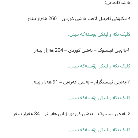
بەشەکانمانن:
١-تیکتۆکی ئەربیل لایف بەشی کوردی – 260 هەزار بینەر
کلیک بکە و لینکی پۆستەکە ببینن.
٢-پەیجی فیسبوک – بەشی کوردی – 204 هەزار بینەر
کلیک بکە و لینکی پۆستەکە ببینن.
٣-پەیجی ئینستگرام – بەشی عەرەبی – 91 هەزار بینەر
کلیک بکە و لینکی پۆستەکە ببینن.
٤-پەیجی فیسبوک – بەشی کوردی ژیانی هەولێر – 84 هەزار بینەر
کلیک بکە و لینکی پۆستەکە ببینن.