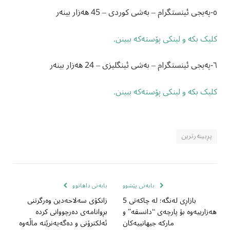
٥-پەیجی ئینستگرام – بەشی کوردی – 45 هەزار بینەر
کلیک بکە و لینکی پۆستەکە ببینن.
٦-پەیجی ئینستگرام – بەشی ئینگلیزی – 24 هەزار بینەر
کلیک بکە و لینکی پۆستەکە ببینن.
پڕبینەرترین
بابەتی پێشوو
بابەتی داهاتوو
بازاڕی لەنگە؛ لە چاکەتی 5
زانکۆی سەلاحەدین وەرگرتنی
هەزارییەوە بۆ پارچەی “دانسقە” و
بڕوانامەی دەرچووانی کردە
مارکە جیهانییەکان
ئەلکترۆنی و دەگەیەنرێتە ماڵەوە