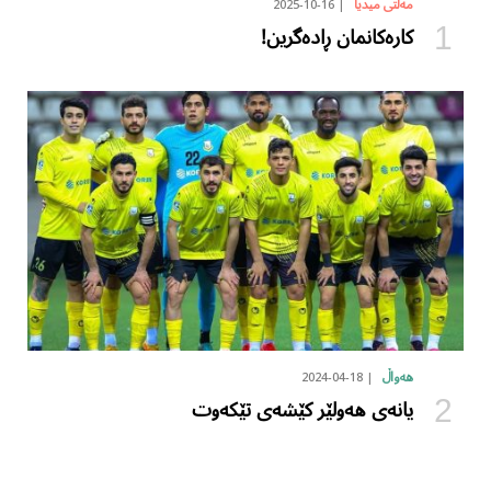
2025-10-16
مەڵتی میدیا
کارەکانمان ڕادەگرین!
2024-04-18
هەواڵ
یانەی هەولێر کێشەی تێکەوت