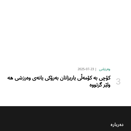
2025-07-23
وەرزشی
کۆچی بە کۆمەڵی یاریزانان بەرۆکی یانەی وەرزشی هە
ولێر گرتووە
دەربارە