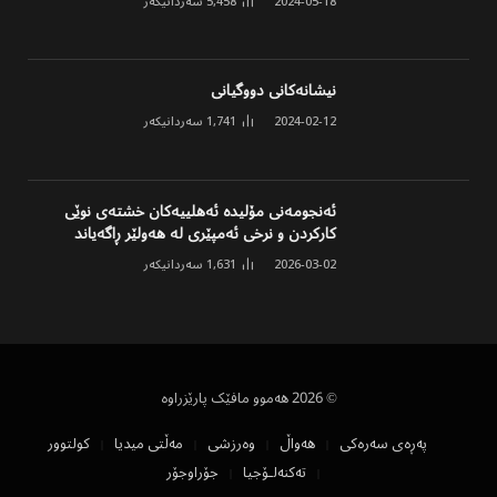
2024-05-18
5,458
سەردانیکەر
نیشانەکانی دووگیانی
2024-02-12
1,741
سەردانیکەر
ئەنجومەنی مۆلیدە ئەهلییەکان خشتەی نوێی
کارکردن و نرخی ئەمپێری لە هەولێر ڕاگەیاند
2026-03-02
1,631
سەردانیکەر
© 2026 هەموو مافێک پارێزراوە
پەڕەی سەرەکی
هەواڵ
وەرزشی
مەڵتی میدیا
کولتوور
تەکنەلۆجیا
جۆراوجۆر