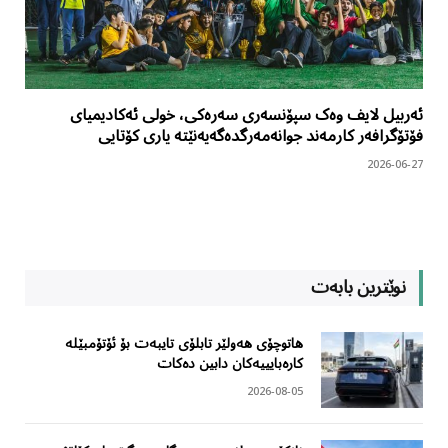
ئەربیل لایف وەک سپۆنسەری سەرەکی، خولی ئەکادیمیای
فۆتۆگرافەر کارمەند جوانەمەرگدەگەیەنێتە یاری کۆتایی
2026-06-27
نوێترین بابەت
هاتوچۆی هەولێر تابلۆی تایبەت بۆ ئۆتۆمبێلە
کارەبایییەکان دابین دەکات
2026-08-05