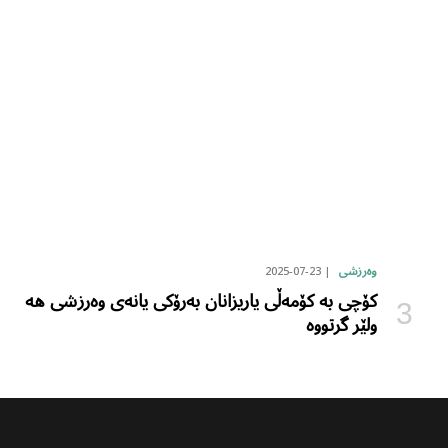
2025-07-23
وەرزشی
کۆچی بە کۆمەڵی یاریزانان بەرۆکی یانەی وەرزشی هە
ولێر گرتووە