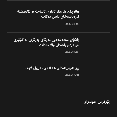
هاتوچۆی هەولێر تابلۆی تایبەت بۆ ئۆتۆمبێلە
کارەبایییەکان دابین دەکات
2026-08-05
زانکۆی سەلاحەدین دەرگای وەرگرتن لە کۆلێژی
هونەرە جوانەکان واڵا دەکات
2026-08-03
پڕبینەرترینەکانی هەفتەی ئەربیل لایف
2026-07-31
زۆرترین خوێنراو