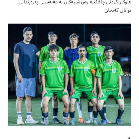
هاوکاریکردنی چالاکییە وەرزشییەکان بە مەبەستی پەرەپێدانی
توانای گەنجان