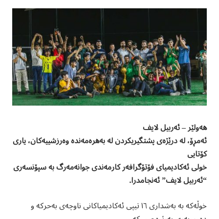
هەولێر – ئەربیل لایف
ئەمڕۆ، لە درێژەی پشتگیریکردن لە بەهرەمەندە وەرزشییەکان، یاری
کۆتایی
خولی ئەکادیمیای فۆتۆگرافەر کارمەندی جوانەمەرگ بە سپۆنسەری
“ئەربیل لایف” ئەنجامدرا.
خوڵەکە بە بەشداری ١٦ تیپی ئەکادیمیاکانی ناوچەی بەحرکە و