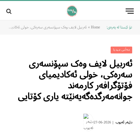
تۆ ئێستا لە پەرەی:
»
ئەربیل لایف وەک سپۆنسەری سەرەکی، خولی ئەکادیمیای فۆتۆگرافەر کارمەند جوانەمەرگدەگەیەنێتە یاری کۆتایی
Home
مەڵتی میدیا
ئەربیل لایف وەک سپۆنسەری
سەرەکی، خولی ئەکادیمیای
فۆتۆگرافەر کارمەند
جوانەمەرگدەگەیەنێتە یاری کۆتایی
2026-06-27
دێبەر ئەیوب