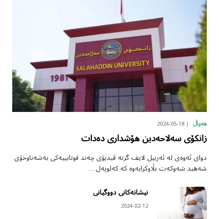
2024-05-18
هەواڵ
زانکۆی سەلاحەدین هۆشداری دەدات
دوای ئەوەی لە ئەربیل لایف گرتە ڤیدیۆی چەند قوتابییەکی بەشەناوخۆی
شەهید شەوکەت بڵاوکرایەوە کە کەلوپەل…
نیشانەکانی دووگیانی
2024-02-12