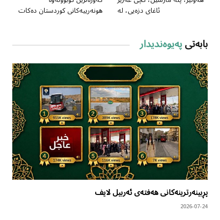
هەولێر، پلە مارسێل، کچی عەزیز
گەورەترین کۆبوونەوە
ئاغای دزەیی، لە
هونەرییەکانی کوردستان دەکات
بابەتی
پەیوەندیدار
پڕبینەرترینەکانی هەفتەی ئەربیل لایف
2026-07-24