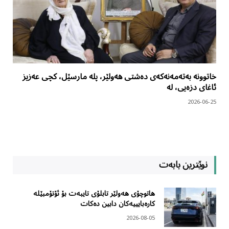
خاتوونە بەتەمەنەکەی دەشتی هەولێر، پلە مارسێل، کچی عەزیز
ئاغای دزەیی، لە
2026-06-25
نوێترین بابەت
هاتوچۆی هەولێر تابلۆی تایبەت بۆ ئۆتۆمبێلە
کارەبایییەکان دابین دەکات
2026-08-05