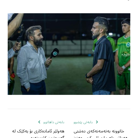
بابەتی پێشوو
بابەتی داهاتوو
خاتوونە بەتەمەنەکەی دەشتی
هەولێر ئامادەکاری بۆ یەکێک لە