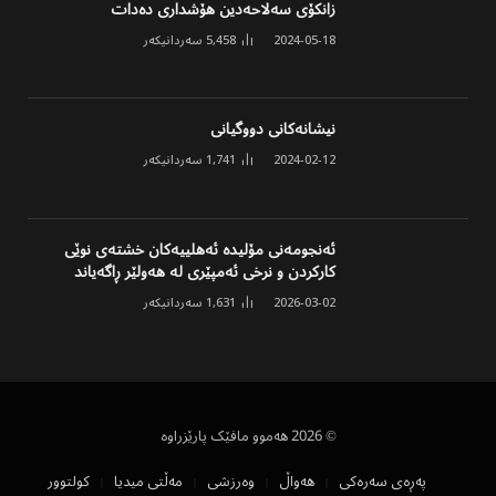
زانکۆی سەلاحەدین هۆشداری دەدات
2024-05-18
5,458
سەردانیکەر
نیشانەکانی دووگیانی
2024-02-12
1,741
سەردانیکەر
ئەنجومەنی مۆلیدە ئەهلییەکان خشتەی نوێی
کارکردن و نرخی ئەمپێری لە هەولێر ڕاگەیاند
2026-03-02
1,631
سەردانیکەر
© 2026 هەموو مافێک پارێزراوە
پەڕەی سەرەکی
هەواڵ
وەرزشی
مەڵتی میدیا
کولتوور