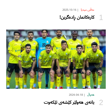
2025-10-16
مەڵتی میدیا
کارەکانمان ڕادەگرین!
2024-04-18
هەواڵ
یانەی هەولێر کێشەی تێکەوت