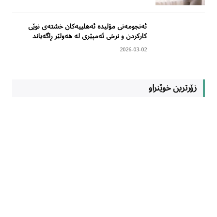
ئەنجومەنی مۆلیدە ئەهلییەکان خشتەی نوێی
کارکردن و نرخی ئەمپێری لە هەولێر ڕاگەیاند
2026-03-02
زۆرترین خوێنراو