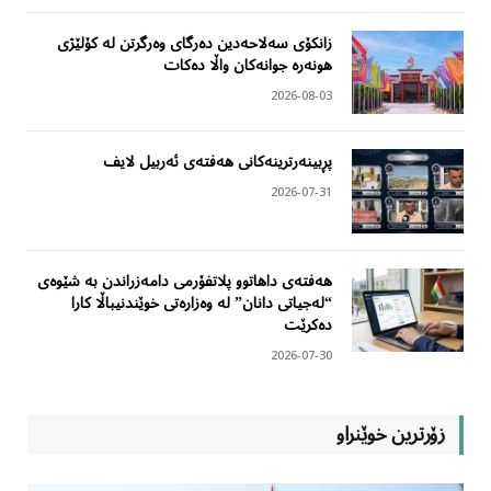
زانکۆی سەلاحەدین دەرگای وەرگرتن لە کۆلێژی
هونەرە جوانەکان واڵا دەکات
2026-08-03
پڕبینەرترینەکانی هەفتەی ئەربیل لایف
2026-07-31
هەفتەی داهاتوو پلاتفۆرمی دامەزراندن بە شێوەی
“لەجیاتی دانان” لە وەزارەتی خوێندنیباڵا کارا
دەکرێت
2026-07-30
زۆرترین خوێنراو