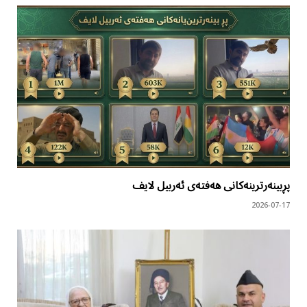
پڕبینەرترینەکانی هەفتەی ئەربیل لایف
2026-07-17