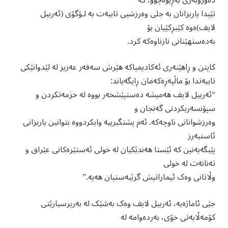
دەوروبەری بەڕێوەچوو، کە
تێیدا یاریزانان بە جلی وەرزشیی تایبەت بە لۆگۆی (ئەربیل
لایف)ەوە کێبڕکێیان بۆ
بەدەستهێنانی نازناوەکە کرد.
کاپتن و ڕاهێنەری ئەکادیمیاکە هێرش سەفەر عەزیز لە لێدوانێکی
تایبەتدا بۆ ماڵپەڕەکەمان ڕایگەیاند:
“ئەربیل لایف هەمیشە دەستپێشخەر بووە لە خزمەتکردن و
سپۆنسەریکردنی گەنجان و
وەرزشوانانی ناوچەکە. ئەم پشتگیرییە وایکردووە بتوانین یاریزانی
ئاستبەرز
پێبگەیەنین کە ئێستا هەندێکیان لە خولی ئەستێرەکانی عێراق و
تەنانەت لە خولی
وڵاتانی وەک ئیماراتیش گرێبەستیان هەیە.”
جێی ئاماژەیە، ئەربیل لایف وەک بەشێک لە بەرپرسیارێتی
کۆمەڵایەتی خۆی، بەردەوامە لە