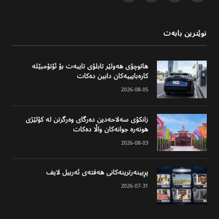
(Twitter)
نوێترین بابەت
هاتوچۆی هەولێر تابلۆی تایبەت بۆ ئۆتۆمبێلە
کارەبایییەکان دابین دەکات
2026-08-05
زانکۆی سەلاحەدین دەرگای وەرگرتن لە کۆلێژی
هونەرە جوانەکان واڵا دەکات
2026-08-03
پڕبینەرترینەکانی هەفتەی ئەربیل لایف
2026-07-31