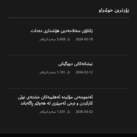
زۆرترین خوێنراو
زانکۆی سەلاحەدین هۆشداری دەدات
2024-05-18
5,458
سەردانیکەر
نیشانەکانی دووگیانی
2024-02-12
1,741
سەردانیکەر
ئەنجومەنی مۆلیدە ئەهلییەکان خشتەی نوێی
کارکردن و نرخی ئەمپێری لە هەولێر ڕاگەیاند
2026-03-02
1,631
سەردانیکەر