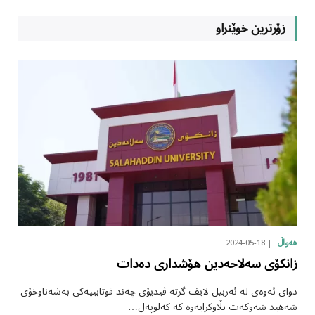
زۆرترین خوێنراو
2024-05-18
هەواڵ
زانکۆی سەلاحەدین هۆشداری دەدات
دوای ئەوەی لە ئەربیل لایف گرتە ڤیدیۆی چەند قوتابییەکی بەشەناوخۆی
شەهید شەوکەت بڵاوکرایەوە کە کەلوپەل…