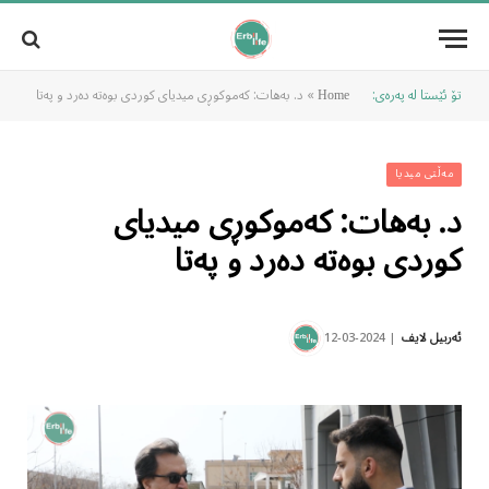
تۆ ئێستا لە پەرەی:
»
د. بەهات: کەموکوڕی میدیای کوردی بوەتە دەرد و پەتا
Home
مەڵتی میدیا
د. بەهات: کەموکوڕی میدیای
کوردی بوەتە دەرد و پەتا
2024-03-12
ئەربیل لایف