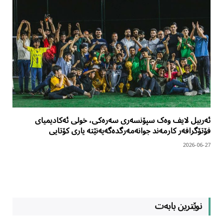
ئەربیل لایف وەک سپۆنسەری سەرەکی، خولی ئەکادیمیای
فۆتۆگرافەر کارمەند جوانەمەرگدەگەیەنێتە یاری کۆتایی
2026-06-27
نوێترین بابەت