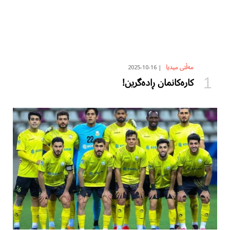
2025-10-16
مەڵتی میدیا
کارەکانمان ڕادەگرین!