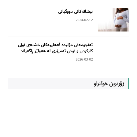
نیشانەکانی دووگیانی
2024-02-12
ئەنجومەنی مۆلیدە ئەهلییەکان خشتەی نوێی
کارکردن و نرخی ئەمپێری لە هەولێر ڕاگەیاند
2026-03-02
زۆرترین خوێنراو