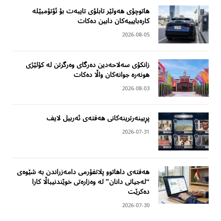
هاتوچۆی هەولێر تابلۆی تایبەت بۆ ئۆتۆمبێلە
کارەبایییەکان دابین دەکات
2026-08-05
زانکۆی سەلاحەدین دەرگای وەرگرتن لە کۆلێژی
هونەرە جوانەکان واڵا دەکات
2026-08-03
پڕبینەرترینەکانی هەفتەی ئەربیل لایف
2026-07-31
هەفتەی داهاتوو پلاتفۆرمی دامەزراندن بە شێوەی
“لەجیاتی دانان” لە وەزارەتی خوێندنیباڵا کارا
دەکرێت
2026-07-30