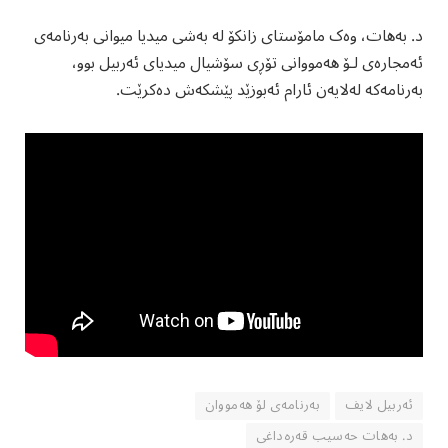
د. بەهات، وەک مامۆستای زانکۆ لە بەشی میدیا میوانی بەرنامەی
ئەمجارەی لۆ هەمووانی تۆڕی سۆشیال میدیای ئەربیل بوو،
بەرنامەکە لەلایەن ئارام ئەبوزێد پێشکەش دەکرێت.
ئەربیل لایف
بەرنامەی لۆ هەمووان
د. بەهات حەسیب قەرەداغی