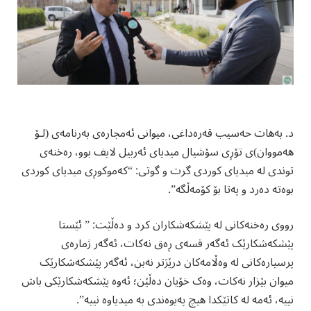
د. بەهات حەسیب قەرەداغی، میوانی ئەمجارەی بەرنامەی (لۆ
هەمووان)ی تۆڕی سۆشیال میدیای ئەربیل لایف بوو، رەخنەی
توندی لە میدیای کوردی گرت و گوتی: “کەموکوڕی میدیای کوردی
بوەتە دەرد و پەتا بۆ کۆمەڵگە”.
رووی رەخنەکانی لە پێشکەشکاران کرد و دەڵێت: ” ئێستا
پێشکەشکارێک ئەگەر قسەی ڕەق نەکات، ئەگەر ژمارەی
پرسیارەکانی لە وەڵامەکان درێژتر نەبن، ئەگەر پێشکەشکارێک
میوان بێزار نەکات، وەک خۆیان دەڵێن؛ ئەوە پێشکەشکارێکی باش
نییە، ئەمە لە کاتێکدا هیچ پەیوەندی بە میدیاوە نییە”.