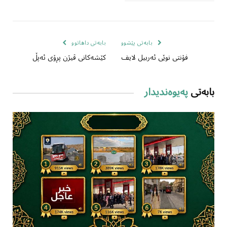
بابەتی پێشوو
بابەتی داهاتوو
فۆنتی نوێی ئەربیل لایف
کێشەکانی ڤیژن پڕۆی ئەپڵ
بابەتی
پەیوەندیدار