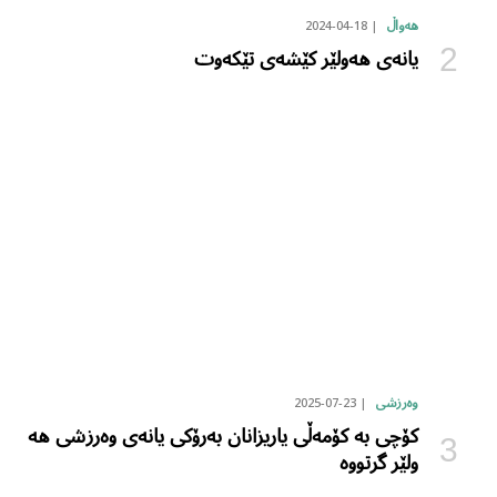
2024-04-18
هەواڵ
یانەی هەولێر کێشەی تێکەوت
2025-07-23
وەرزشی
کۆچی بە کۆمەڵی یاریزانان بەرۆکی یانەی وەرزشی هە
ولێر گرتووە