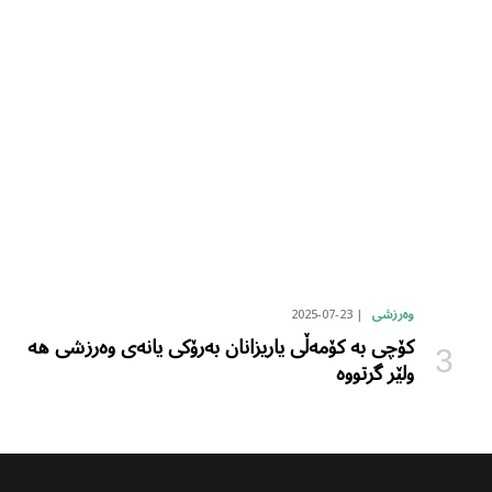
2025-07-23
وەرزشی
کۆچی بە کۆمەڵی یاریزانان بەرۆکی یانەی وەرزشی هە
ولێر گرتووە