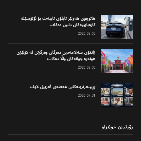
هاتوچۆی هەولێر تابلۆی تایبەت بۆ ئۆتۆمبێلە
کارەبایییەکان دابین دەکات
2026-08-05
زانکۆی سەلاحەدین دەرگای وەرگرتن لە کۆلێژی
هونەرە جوانەکان واڵا دەکات
2026-08-03
پڕبینەرترینەکانی هەفتەی ئەربیل لایف
2026-07-31
زۆرترین خوێنراو