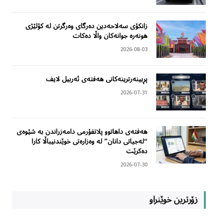
زانکۆی سەلاحەدین دەرگای وەرگرتن لە کۆلێژی
هونەرە جوانەکان واڵا دەکات
2026-08-03
پڕبینەرترینەکانی هەفتەی ئەربیل لایف
2026-07-31
هەفتەی داهاتوو پلاتفۆرمی دامەزراندن بە شێوەی
“لەجیاتی دانان” لە وەزارەتی خوێندنیباڵا کارا
دەکرێت
2026-07-30
زۆرترین خوێنراو