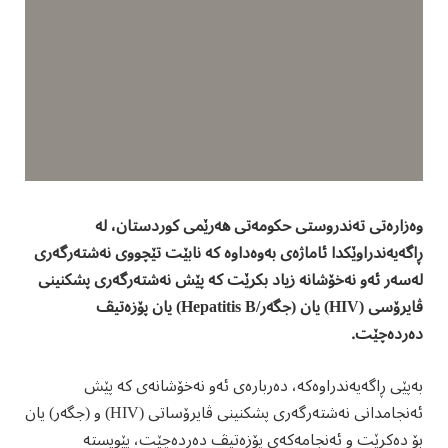
وەزارەتی تەندروستی حکومەتی هەرێمی کوردستان، لە
ڕاگەیەندراوێکدا ئاماژەی بەوەداوە کە نابێت تێچووی نەشتەرگەری
لەسەر ئەو نەخۆشانە زیاد بکرێت کە پێش نەشتەرگەری پشکنینی
ڤایرۆسی (HIV) یان (جگەر/Hepatitis B) یان پۆزەتیڤ
دەردەچێت.
بەپێی ڕاگەیەندراوەکە، دەربارەی ئەو نەخۆشانەی کە پێش
ئەنجامدانی نەشتەرگەری پشکنینی ڤایرۆساتی (HIV) و (جگەر) یان
بۆ دەکرێت و ئەنجامەکەی پۆزەتیڤ دەردەچێت، پێویستە