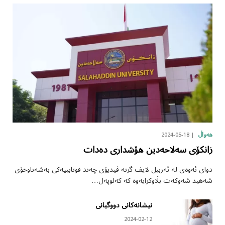
2024-05-18
هەواڵ
زانکۆی سەلاحەدین هۆشداری دەدات
دوای ئەوەی لە ئەربیل لایف گرتە ڤیدیۆی چەند قوتابییەکی بەشەناوخۆی
شەهید شەوکەت بڵاوکرایەوە کە کەلوپەل…
نیشانەکانی دووگیانی
2024-02-12