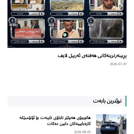
پڕبینەرترینەکانی هەفتەی ئەربیل لایف
2026-07-31
نوێترین بابەت
هاتوچۆی هەولێر تابلۆی تایبەت بۆ ئۆتۆمبێلە
کارەبایییەکان دابین دەکات
2026-08-05