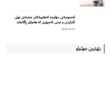
ئەنجومەنی مۆلیدە ئەهلییەکان خشتەی نوێی
کارکردن و نرخی ئەمپێری لە هەولێر ڕاگەیاند
2026-03-02
زۆرترین خوێنراو