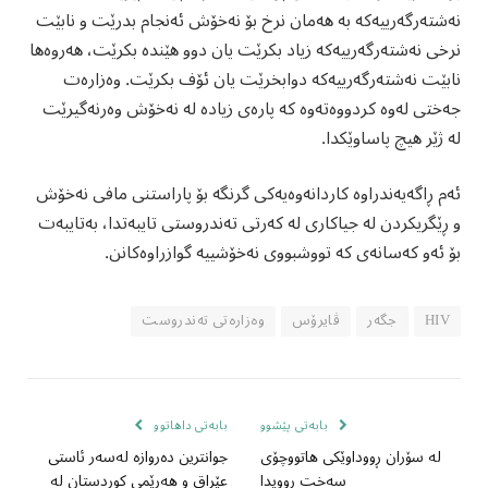
نەشتەرگەرییەکە بە هەمان نرخ بۆ نەخۆش ئەنجام بدرێت و نابێت
نرخی نەشتەرگەرییەکە زیاد بکرێت یان دوو هێندە بکرێت، هەروەها
نابێت نەشتەرگەرییەکە دوابخرێت یان ئۆف بکرێت. وەزارەت
جەختی لەوە کردووەتەوە کە پارەی زیادە لە نەخۆش وەرنەگیرێت
لە ژێر هیچ پاساوێکدا.
ئەم ڕاگەیەندراوە کاردانەوەیەکی گرنگە بۆ پاراستنی مافی نەخۆش
و ڕێگریکردن لە جیاکاری لە کەرتی تەندروستی تایبەتدا، بەتایبەت
بۆ ئەو کەسانەی کە تووشبووی نەخۆشییە گوازراوەکانن.
HIV
جگەر
ڤایرۆس
وەزارەتی تەندروست
بابەتی پێشوو
بابەتی داهاتوو
لە سۆران ڕووداوێکی هاتووچۆی
جوانترین دەروازە لەسەر ئاستی
سەخت ڕوویدا
عێراق و هەرێمی کوردستان لە