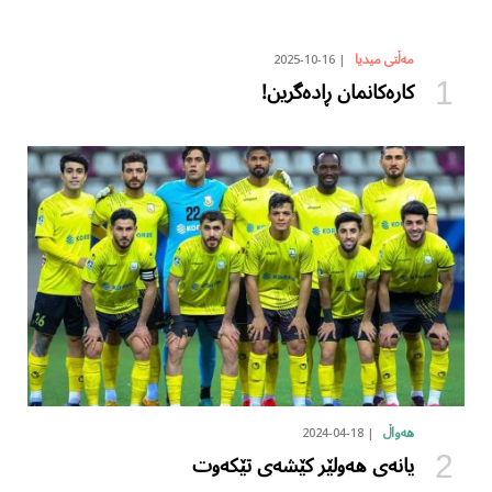
2025-10-16
مەڵتی میدیا
کارەکانمان ڕادەگرین!
2024-04-18
هەواڵ
یانەی هەولێر کێشەی تێکەوت