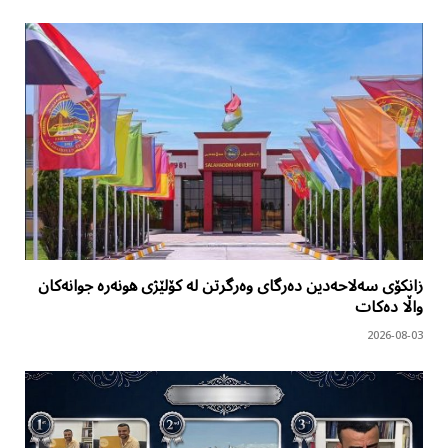
زانکۆی سەلاحەدین دەرگای وەرگرتن لە کۆلێژی هونەرە جوانەکان
واڵا دەکات
2026-08-03