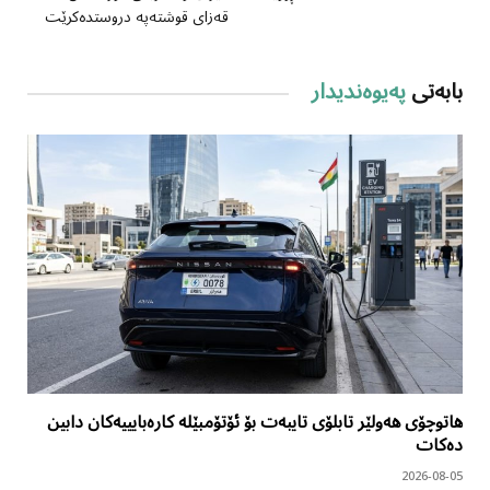
قەزای قوشتەپە دروستدەکرێت
بابەتی
پەیوەندیدار
هاتوچۆی هەولێر تابلۆی تایبەت بۆ ئۆتۆمبێلە کارەبایییەکان دابین
دەکات
2026-08-05