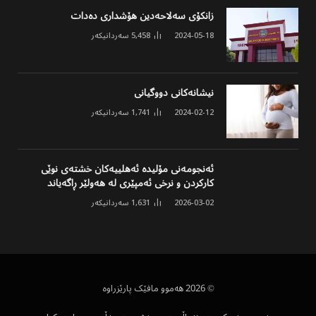
زانکۆی سەلاحەدین هۆشداری دەدات
2024-05-18
5,458
سەردانیکەر
نیشانەکانی دووگیانی
2024-02-12
1,741
سەردانیکەر
ئەنجومەنی مۆلیدە ئەهلییەکان خشتەی نوێی
کارکردن و نرخی ئەمپێری لە هەولێر ڕاگەیاند
2026-03-02
1,631
سەردانیکەر
© 2026 هەموو مافێک پارێزراوە