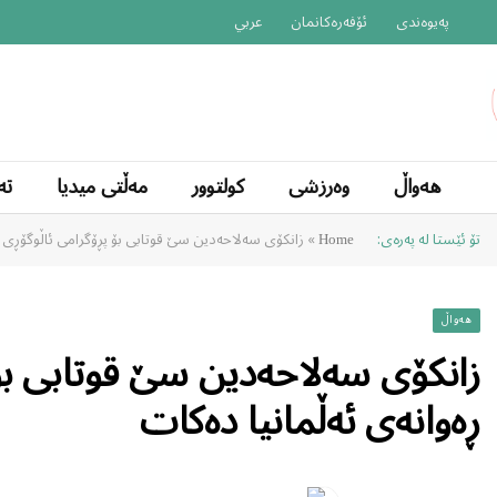
پەیوەندی
ئۆفەرەکانمان
عربي
هەواڵ
وەرزشی
کولتوور
مەڵتی میدیا
تە
تۆ ئێستا لە پەرەی:
»
زانکۆی سەلاحەدین سێ قوتابی بۆ پڕۆگرامی ئاڵوگۆڕی خ
Home
هەواڵ
زانکۆی سەلاحەدین سێ قوتابی بۆ
ڕەوانەی ئەڵمانیا دەکات