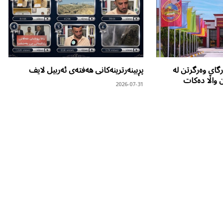
گای وەرگرتن لە
پڕبینەرترینەکانی هەفتەی ئەربیل لایف
ن واڵا دەکات
2026-07-31