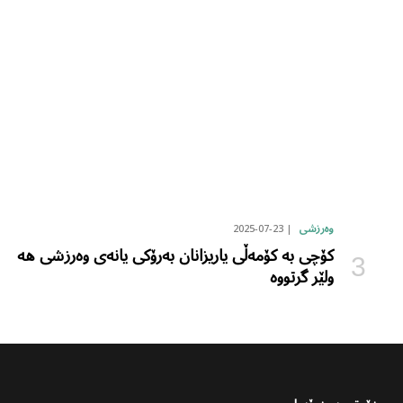
2025-07-23
وەرزشی
کۆچی بە کۆمەڵی یاریزانان بەرۆکی یانەی وەرزشی هە
ولێر گرتووە