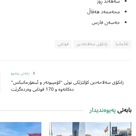
سەهەند ڕۆژ
محەممەد هەڤاڵ
حەسەن فارس
ئەڵمانیا
زانکۆی سەلاحەدین
قوتابی
بابەتی پێشوو
زانکۆی سەلاحەدین کۆلێژێکی نوێی “کۆمپیوتەر و ئینفۆرماتیکس”
دەکاتەوە و 170 قوتابی وەردەگرێت
بابەتی
پەیوەندیدار