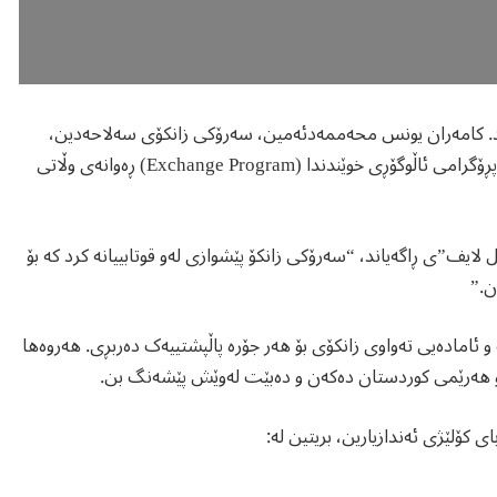
سێشەممە، ٢٢ی ئەیلوولی ٢٠٢٥، پ.د. کامەران یونس محەممەدئەمین، سەرۆکی زانکۆی سەلاحەدین،
پێشوازی لە سێ قوتابی کۆلێژی ئەندازیاری کرد کە بڕیارە لە چوارچێوەی پڕۆگرامی ئاڵوگۆڕی خوێندندا (Exchange Program) ڕەوانەی وڵاتی
 لایف”ی ڕاگەیاند، “سەرۆکی زانکۆ پێشوازی لەو قوتابییانە کرد کە بۆ
و ئامادەیی تەواوی زانکۆی بۆ هەر جۆرە پاڵپشتییەک دەربڕی. هەروەها
ین و هەرێمی کوردستان دەکەن و دەبێت لەوێش پێشەنگ بن.
 کۆلێژی ئەندازیارین، بریتین لە: