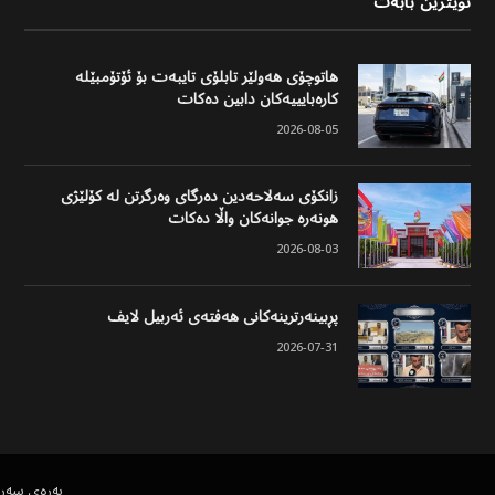
نوێترین بابەت
هاتوچۆی هەولێر تابلۆی تایبەت بۆ ئۆتۆمبێلە
کارەبایییەکان دابین دەکات
2026-08-05
زانکۆی سەلاحەدین دەرگای وەرگرتن لە کۆلێژی
هونەرە جوانەکان واڵا دەکات
2026-08-03
پڕبینەرترینەکانی هەفتەی ئەربیل لایف
2026-07-31
پەڕەی سەر