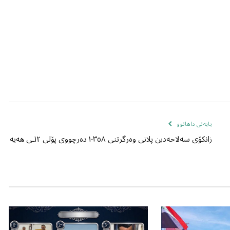
بابەتی داهاتوو
زانکۆی سەلاحەدین پلانی وەرگرتنی ١٠٣٥٨ دەرچووی پۆلی ١٢ـی هەیە