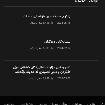
زۆرترین خوێنراو
زانکۆی سەلاحەدین هۆشداری دەدات
2024-05-18
5,458
سەردانیکەر
نیشانەکانی دووگیانی
2024-02-12
1,739
سەردانیکەر
ئەنجومەنی مۆلیدە ئەهلییەکان خشتەی نوێی
کارکردن و نرخی ئەمپێری لە هەولێر ڕاگەیاند
2026-03-02
1,631
سەردانیکەر
ەکی
هەواڵ
وەرزشی
مەڵتی میدیا
کولتوور
تەکنەلۆجیا
جۆراوجۆر