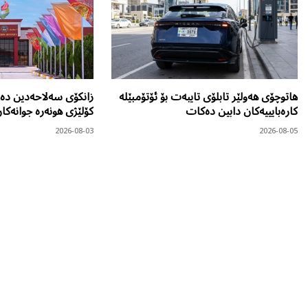
هاتوچۆی هەولێر تابلۆی تایبەت بۆ ئۆتۆمبێلە
زانکۆی سەلاحەدین دەر
کارەبایییەکان دابین دەکات
کۆلێژی هونەرە جوانەکا
2026-08-03
2026-08-05