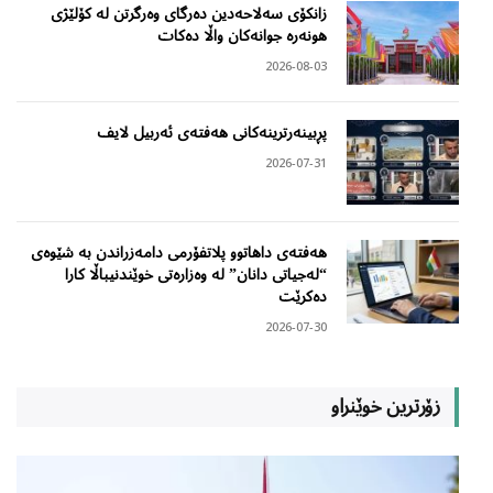
زانکۆی سەلاحەدین دەرگای وەرگرتن لە کۆلێژی
هونەرە جوانەکان واڵا دەکات
2026-08-03
پڕبینەرترینەکانی هەفتەی ئەربیل لایف
2026-07-31
هەفتەی داهاتوو پلاتفۆرمی دامەزراندن بە شێوەی
“لەجیاتی دانان” لە وەزارەتی خوێندنیباڵا کارا
دەکرێت
2026-07-30
زۆرترین خوێنراو