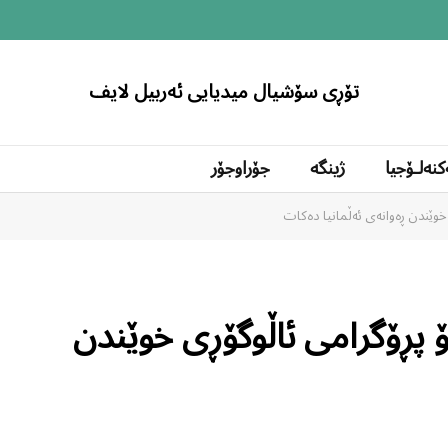
تۆڕی سۆشیال میدیایی ئەربیل لایف
کنەلۆجیا
ژینگە
جۆراوجۆر
وێندن ڕەوانەی ئەڵمانیا دەکات
 پڕۆگرامی ئاڵوگۆڕی خوێندن