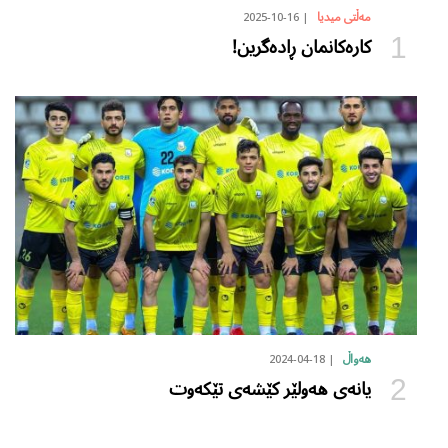
2025-10-16
مەڵتی میدیا
کارەکانمان ڕادەگرین!
2024-04-18
هەواڵ
یانەی هەولێر کێشەی تێکەوت