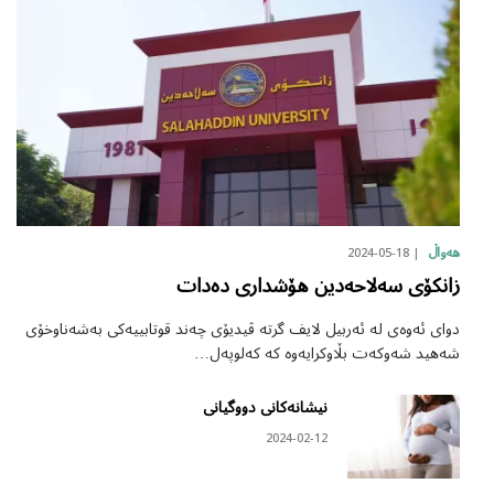
2024-05-18
هەواڵ
زانکۆی سەلاحەدین هۆشداری دەدات
دوای ئەوەی لە ئەربیل لایف گرتە ڤیدیۆی چەند قوتابییەکی بەشەناوخۆی
شەهید شەوکەت بڵاوکرایەوە کە کەلوپەل…
نیشانەکانی دووگیانی
2024-02-12