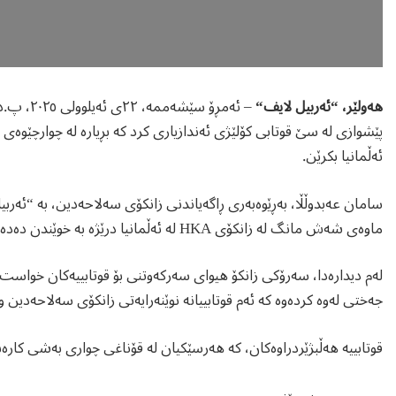
هەولێر، “ئەربیل لایف
“
– ئەمڕۆ 
ئەڵمانیا بکرێن.
سامان عەبدوڵڵا، بەڕێوەبەری ڕاگەیاندنی زانکۆی سەلاحەدین، بە “ئەربیل
ماوەی شەش مانگ لە زانکۆی HKA لە ئەڵمانیا درێژە بە خوێندن دەدەن.”
لەم دیدارەدا، سەرۆکی زانکۆ هیوای سەرکەوتنی بۆ قوتابییەکان خواست 
جەختی لەوە کردەوە کە ئەم قوتابییانە نوێنەرایەتی زانکۆی سەلاحەد
قوتابییە هەڵبژێردراوەکان، کە هەرسێکیان لە قۆناغی چواری بەشی کارەبای