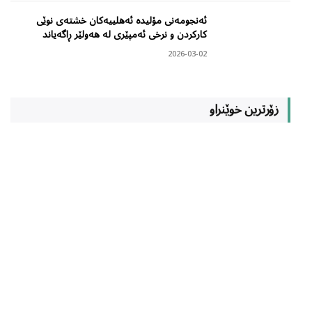
ئەنجومەنی مۆلیدە ئەهلییەکان خشتەی نوێی
کارکردن و نرخی ئەمپێری لە هەولێر ڕاگەیاند
2026-03-02
زۆرترین خوێنراو