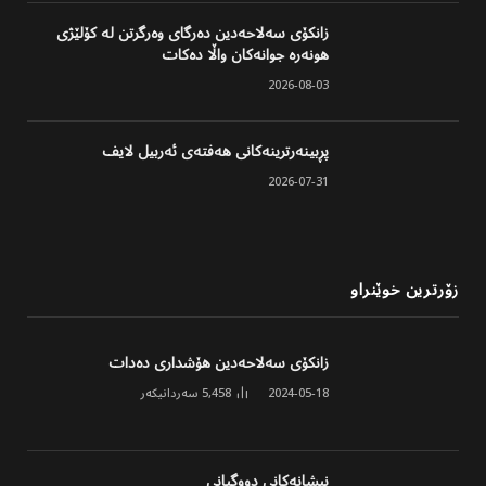
زانکۆی سەلاحەدین دەرگای وەرگرتن لە کۆلێژی
هونەرە جوانەکان واڵا دەکات
2026-08-03
پڕبینەرترینەکانی هەفتەی ئەربیل لایف
2026-07-31
زۆرترین خوێنراو
زانکۆی سەلاحەدین هۆشداری دەدات
2024-05-18
5,458
سەردانیکەر
نیشانەکانی دووگیانی