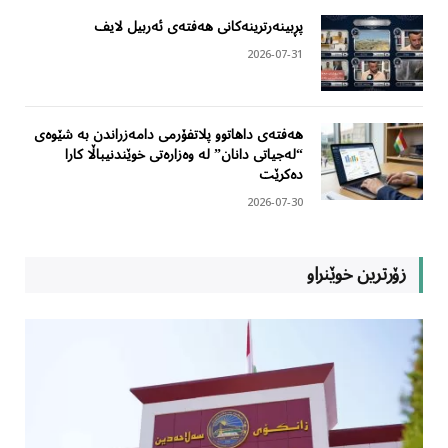
پڕبینەرترینەکانی هەفتەی ئەربیل لایف
2026-07-31
هەفتەی داهاتوو پلاتفۆرمی دامەزراندن بە شێوەی
“لەجیاتی دانان” لە وەزارەتی خوێندنیباڵا کارا
دەکرێت
2026-07-30
زۆرترین خوێنراو