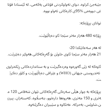
جێبەجێ کراوە، دوای تەواوکردنی قۆناغی یەکەمی، لە ئێستادا قۆنا
غی دووەمی %95ی کارەکانی تەواو بووە.
توانای پڕۆژەکە:
ڕۆژانە 480 هەزار مەتر سێجا ئاو دەپاڵێوێت.
لە هەر سەعاتێکدا 20-
21 هەزار مەتر سێجا ئاوی خاوێن بۆ گەڕەکەکانی هەولێر دەنێرێت.
ئاوەکە لە زێی گەورەوە وەردەگیرێت و بە ستانداردەکانی ڕێکخراوی
تەندروستی جیهانی (WHO) و عێراقی دەپاڵێورێت و کلۆر دەکرێ
ت.
پڕۆژەکە بە چوار هێڵی سەرەکی گەڕەکەکانی نێوان شەقامی 120 م
ەتری و 150 مەتری، هەروەها دارەتوو، بنەسڵاوە، کەسنەزان، پیرزی
ن،شاوێس، بەحركە، عەنكاوە و سێبیران دەگرێتەوە.