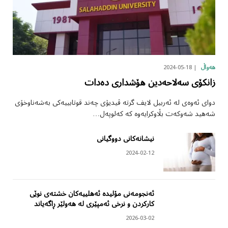
2024-05-18
هەواڵ
زانکۆی سەلاحەدین هۆشداری دەدات
دوای ئەوەی لە ئەربیل لایف گرتە ڤیدیۆی چەند قوتابییەکی بەشەناوخۆی
شەهید شەوکەت بڵاوکرایەوە کە کەلوپەل…
نیشانەکانی دووگیانی
2024-02-12
ئەنجومەنی مۆلیدە ئەهلییەکان خشتەی نوێی
کارکردن و نرخی ئەمپێری لە هەولێر ڕاگەیاند
2026-03-02