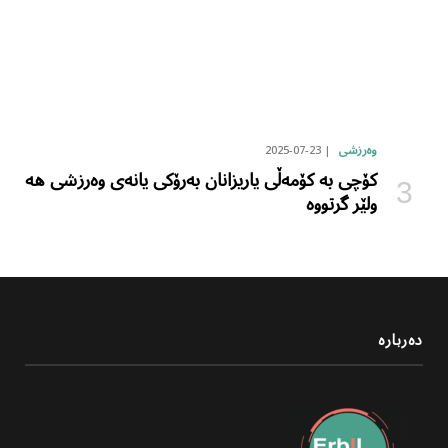
2025-07-23
وەرزشی
کۆچی بە کۆمەڵی یاریزانان بەرۆکی یانەی وەرزشی هە
ولێر گرتووە
دەربارە