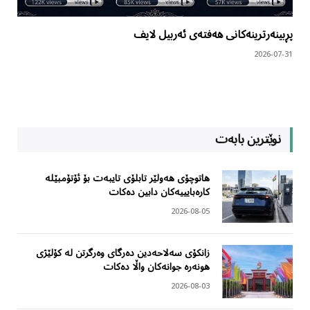
پڕبینەرترینەکانی هەفتەی ئەربیل لایف
2026-07-31
نوێترین بابەت
هاتوچۆی هەولێر تابلۆی تایبەت بۆ ئۆتۆمبێلە
کارەبایییەکان دابین دەکات
2026-08-05
زانکۆی سەلاحەدین دەرگای وەرگرتن لە کۆلێژی
هونەرە جوانەکان واڵا دەکات
2026-08-03