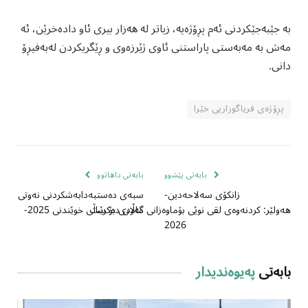
بە جێبەجێکردنی ئەم پڕۆژەیە، زیاتر لە هەزار بیری ئاو دادەخرێن، ئە
مەش بە مەبەستی پاراستنی ئاوی ژێرزەوی و ڕێگریکردن لەبەفیڕۆ
دانی.
پڕۆژەی فریاگوزاریی خێرا
بابەتی پێشوو
بابەتی داهاتوو
زانکۆی سه‌لاحه‌دین-
سبەی دەستبەدابەشکردنی نەوتی
ماڵان دەکرێت
هه‌ولێر: کردنه‌وه‌ی لقی نوێی بۆماوه‌زانی گه‌ردی بۆ ساڵی خوێندنی 2025-
2026
بابەتی
پەیوەندیدار