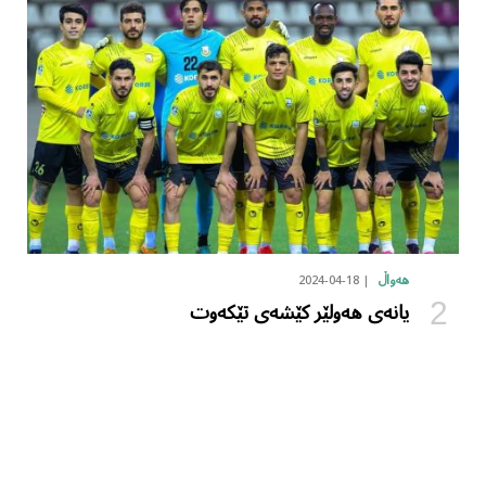
2024-04-18
هەواڵ
یانەی هەولێر کێشەی تێکەوت