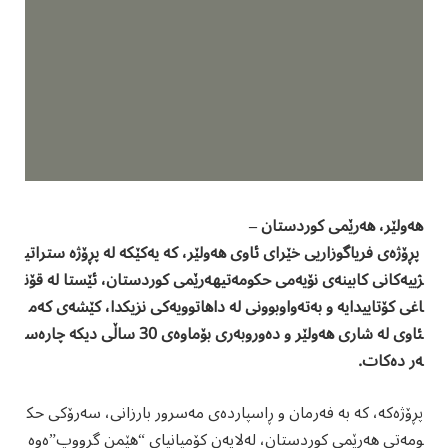
هەولێر، هەرێمی کوردستان –
پڕۆژەی فریاگوزاریی خێرای ئاوی هەولێر، کە یەکێکە لە پڕۆژە ستراتی
ژییەکانی کابینەی نۆیەمی حکومەتیهەرێمی کوردستان، ئێستا لە قۆن
اغی کۆتاییدایە و بەتەواوبوونی لە داهاتوویەکی نزیکدا، کێشەی کەم
ئاوی لە شاری هەولێر و دەوروبەری بۆماوەی 30 ساڵی دیکە چارەس
ەر دەکات.
پڕۆژەکە، کە بە فەرمان و ڕاسپاردەی مەسرور بارزانی، سەرۆکی حک
ومەتی هەرێمی کوردستان، لەلایەن کۆمپانیای “هێمن گرووپ”ەوە