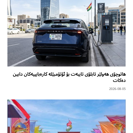
هاتوچۆی هەولێر تابلۆی تایبەت بۆ ئۆتۆمبێلە کارەبایییەکان دابین
دەکات
2026-08-05