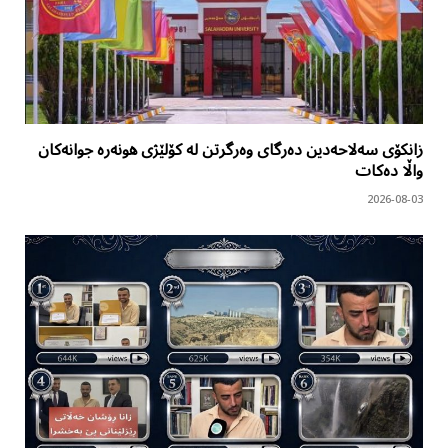
زانکۆی سەلاحەدین دەرگای وەرگرتن لە کۆلێژی هونەرە جوانەکان
واڵا دەکات
2026-08-03