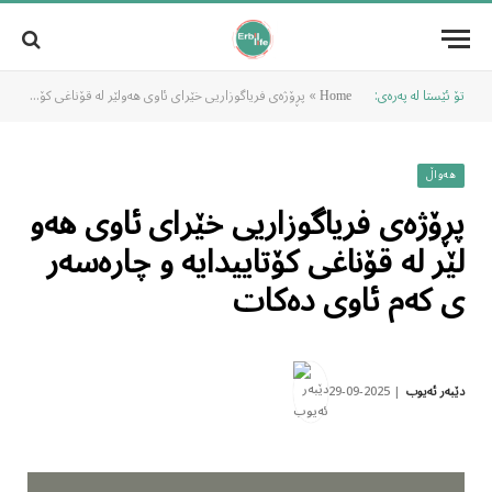
تۆ ئێستا لە پەرەی:
»
پڕۆژەی فریاگوزاریی خێرای ئاوی هەولێر لە قۆناغی کۆتاییدایە و چارەسەری کەم ئاوی دەکات
Home
هەواڵ
پڕۆژەی فریاگوزاریی خێرای ئاوی هەو
لێر لە قۆناغی کۆتاییدایە و چارەسەر
ی کەم ئاوی دەکات
2025-09-29
دێبەر ئەیوب