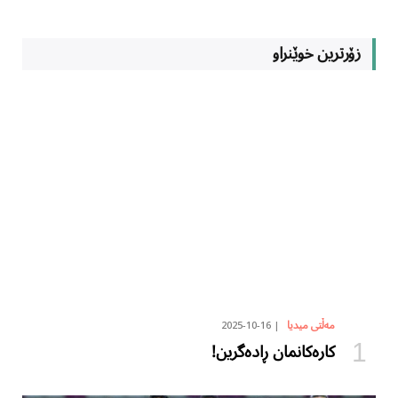
زۆرترین خوێنراو
2025-10-16
مەڵتی میدیا
کارەکانمان ڕادەگرین!