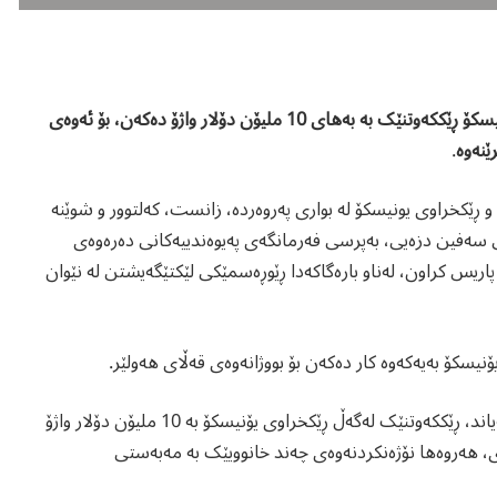
سەرۆکی بووژانەوەی قەڵای هەولێر ڕایدەگەیەنێت: لەگەڵ ڕێکخراوی یونیسکۆ ڕێککەوتنێک بە بەهای 10 ملیۆن دۆلار واژۆ دەکەن، بۆ ئەوەی
ێنەوە
.
و ڕێکخراوی یونیسکۆ لە بواری پەروەردە، زانست، که‌لتوور و شوێنە
سەفین دزەیی، بەپرسی فەرمانگەی پەیوەندییەکانی دەرەوەی
یس کراون، لەناو بارەگاکەدا ڕێوڕەسمێکی لێکتێگەیشتن لە نێوان
یادگار محەممەد، بەرپرسی کۆمیسیۆنی بووژانەوەی قەڵای هەولێر ڕایگەیاند، ڕێککەوتنێک لەگەڵ ڕێکخراوی یۆنیسکۆ بە 10 ملیۆن دۆلار واژۆ
ری، هەروەها نۆژەنکردنەوەی چەند خانوویێک بە مەبەستی