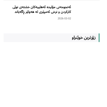
ئەنجومەنی مۆلیدە ئەهلییەکان خشتەی نوێی
کارکردن و نرخی ئەمپێری لە هەولێر ڕاگەیاند
2026-03-02
زۆرترین خوێنراو