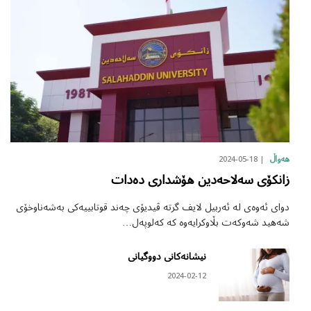
2024-05-18
هەواڵ
زانکۆی سەلاحەدین هۆشداری دەدات
دوای ئەوەی لە ئەربیل لایف گرتە ڤیدیۆی چەند قوتابییەکی بەشەناوخۆی
شەهید شەوکەت بڵاوکرایەوە کە کەلوپەل…
نیشانەکانی دووگیانی
2024-02-12