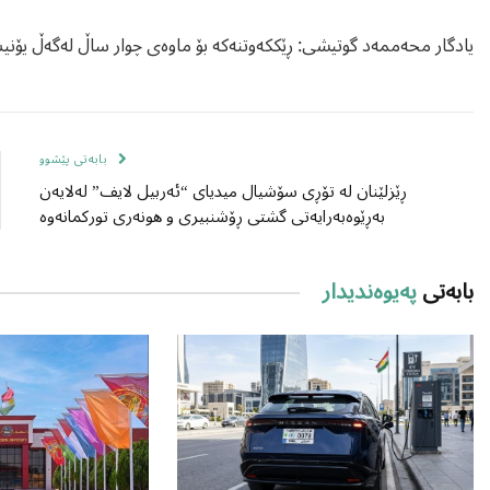
یادگار محەممەد گوتیشی: ڕێککەوتنەکە بۆ ماوەی چوار ساڵ لەگەڵ یۆنیس
بابەتی پێشوو
ڕێزلێنان لە تۆڕی سۆشیال میدیای “ئەربیل لایف” لەلایەن
بەڕێوەبەرایەتی گشتی ڕۆشنبیری و هونەری تورکمانەوە
بابەتی
پەیوەندیدار