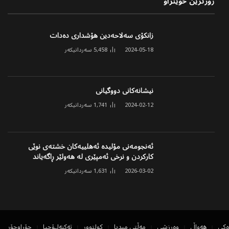
زۆرترین خوێنراو
زانکۆی سەلاحەدین هۆشداری دەدات
2024-05-18
5,458
سەردانیکەر
نیشانەکانی دووگیانی
2024-02-12
1,741
سەردانیکەر
ئەنجومەنی مۆلیدە ئەهلییەکان خشتەی نوێی
کارکردن و نرخی ئەمپێری لە هەولێر ڕاگەیاند
2026-03-02
1,631
سەردانیکەر
ەکی
هەواڵ
وەرزشی
مەڵتی میدیا
کولتوور
تەکنەلۆجیا
جۆراوجۆر