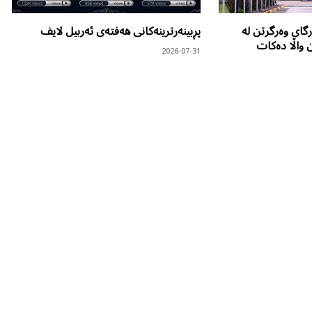
گای وەرگرتن لە
پڕبینەرترینەکانی هەفتەی ئەربیل لایف
ن واڵا دەکات
2026-07-31