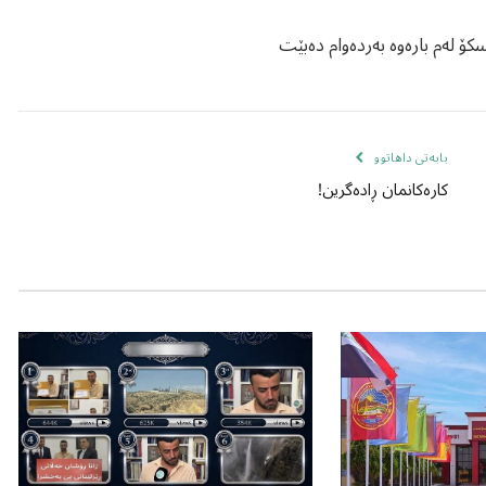
کۆ لەم بارەوە بەردەوام دەبێت
بابەتی داهاتوو
کارەکانمان ڕادەگرین!