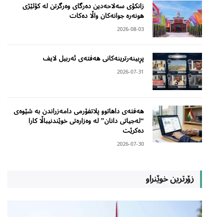
زانکۆی سەلاحەدین دەرگای وەرگرتن لە کۆلێژی
هونەرە جوانەکان واڵا دەکات
2026-08-03
پڕبینەرترینەکانی هەفتەی ئەربیل لایف
2026-07-31
هەفتەی داهاتوو پلاتفۆرمی دامەزراندن بە شێوەی
“لەجیاتی دانان” لە وەزارەتی خوێندنیباڵا کارا
دەکرێت
2026-07-30
زۆرترین خوێنراو