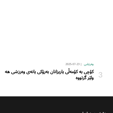
2025-07-23
وەرزشی
کۆچی بە کۆمەڵی یاریزانان بەرۆکی یانەی وەرزشی هە
ولێر گرتووە