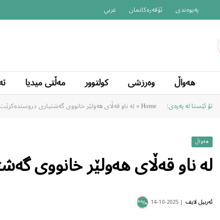
پەیوەندی
ئۆفەرەکانمان
عربي
هەواڵ
وەرزشی
کولتوور
مەڵتی میدیا
تە
تۆ ئێستا لە پەرەی:
»
لە ناو قەڵای هەولێر خانووی گەشتیاری دروستدەکرێت
Home
هەواڵ
لە ناو قەڵای هەولێر خانووی گە
2025-10-14
ئەربیل لایف