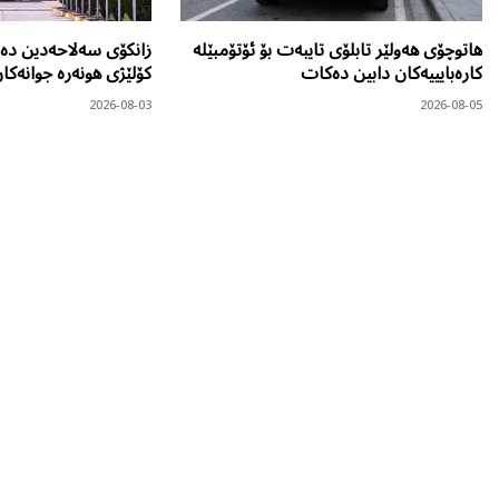
هاتوچۆی هەولێر تابلۆی تایبەت بۆ ئۆتۆمبێلە
زانکۆی سەلاحەدین دەر
کارەبایییەکان دابین دەکات
کۆلێژی هونەرە جوانەکا
2026-08-03
2026-08-05