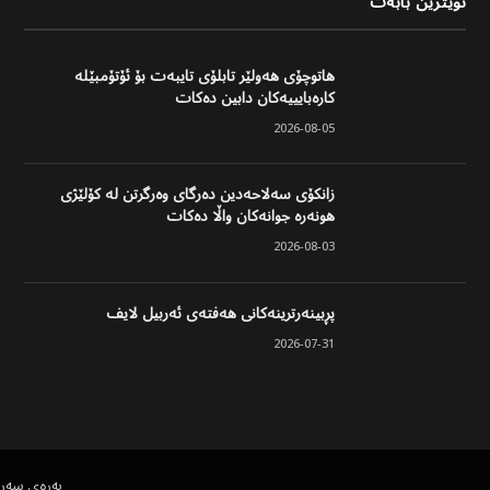
نوێترین بابەت
هاتوچۆی هەولێر تابلۆی تایبەت بۆ ئۆتۆمبێلە
کارەبایییەکان دابین دەکات
2026-08-05
زانکۆی سەلاحەدین دەرگای وەرگرتن لە کۆلێژی
هونەرە جوانەکان واڵا دەکات
2026-08-03
پڕبینەرترینەکانی هەفتەی ئەربیل لایف
2026-07-31
پەڕەی سەر