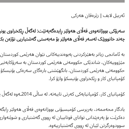
ئەربیل لایف || زێرەڤان هەرکی
چەند خانوویێک لەسەر قەڵای هەولێر بۆ مەبەستی گەشتیاریی نۆژەن بکر
بە ئامانجی زیاتر بەهێزکردنی پەیوەندییەکانی نێوان هه‌رێمی کوردستان 
مێژووییەکان، شاندێکی حکوومەتی هەرێمی كوردستان بە سەرۆکایەتیی 
حکوومەتی هەرێمی کوردستان، بانگهێشتی بارەگای سەرەکی یۆنیسکۆ پار
کۆمپانیای کار و ڕێکخراوی یۆنیسکۆ واژۆ کرا.
کۆمپانیای کار، کۆمپانیایەکی کەرتی تایبەتە، لە ساڵی 2014ـەوە لەگەڵ یۆنیسکۆ بەیەکەوە کار دەکەن بۆ بووژانەوەی قەڵای هەولێر.
دەکرێت بۆ پەرەپێدانی توانای قوتابییان لە ڕووی گەشتیاری و شوێنەوا
سوودوەرگرتن لێیان لە ڕووی گەشتیارییەوە.