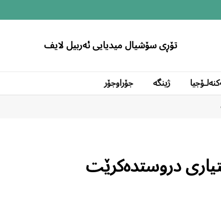
تۆڕی سۆشیال میدیایی ئەربیل لایف
کنەلۆجیا
ژینگە
جۆراوجۆر
شتیاری دروستدەکرێت