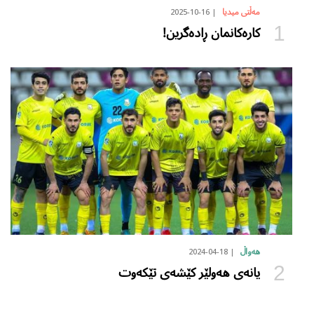
2025-10-16
مەڵتی میدیا
کارەکانمان ڕادەگرین!
2024-04-18
هەواڵ
یانەی هەولێر کێشەی تێکەوت