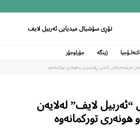
تۆڕی سۆشیال میدیایی ئەربیل لایف
کنەلۆجیا
ژینگە
جۆراوجۆر
یەن بەڕێوەبەرایەتی گشتی ڕۆشنبیری و هونەری تورکمانەوە
 “ئەربیل لایف” لەلایەن
 هونەری تورکمانەوە