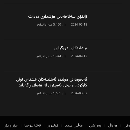
زانکۆی سەلاحەدین هۆشداری دەدات
2024-05-18
5,460
سەردانیکەر
نیشانەکانی دووگیانی
2024-02-12
1,744
سەردانیکەر
ئەنجومەنی مۆلیدە ئەهلییەکان خشتەی نوێی
کارکردن و نرخی ئەمپێری لە هەولێر ڕاگەیاند
2026-03-02
1,631
سەردانیکەر
ەکی
هەواڵ
وەرزشی
مەڵتی میدیا
کولتوور
تەکنەلۆجیا
جۆراوجۆر