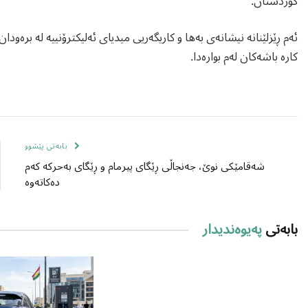
کوردستان.
ئەم ڕێزلێنانە نیشانەی بەها و کاریگەریی میدیای ئەلیکترۆنییە لە برەودان
کارە باشەکان لەم بوارەدا.
بابەتی پێشوو
شەقامێکی نوێ، جەنجاڵی ڕێگای پیرمام و ڕێگای بەحرکە کەم
دەکاتەوه
بابەتی
پەیوەندیدار