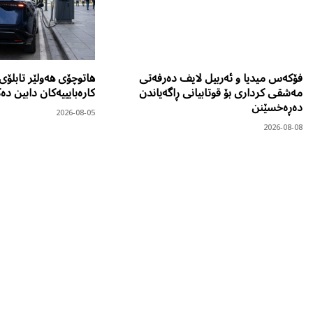
فۆکەس میدیا و ئەربیل لایف دەرفەتی
هاتوچۆی هەولێر تابلۆی 
مەشقی کرداری بۆ قوتابیانی ڕاگەیاندن
کارەبایییەکان دابین د
دەڕەخسێنن
2026-08-05
2026-08-08