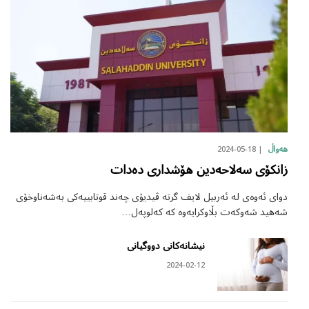
2024-05-18
هەواڵ
زانکۆی سەلاحەدین هۆشداری دەدات
دوای ئەوەی لە ئەربیل لایف گرتە ڤیدیۆی چەند قوتابییەکی بەشەناوخۆی
شەهید شەوکەت بڵاوکرایەوە کە کەلوپەل…
نیشانەکانی دووگیانی
2024-02-12