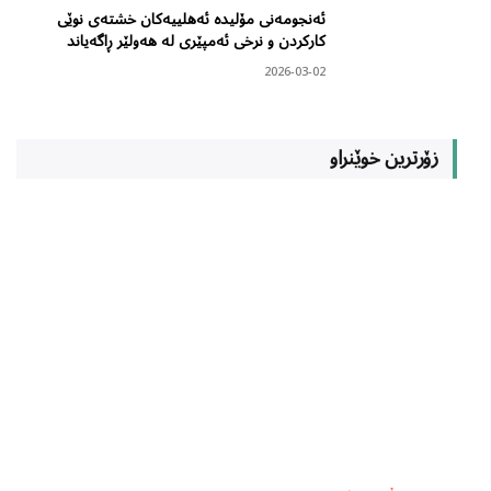
ئەنجومەنی مۆلیدە ئەهلییەکان خشتەی نوێی
کارکردن و نرخی ئەمپێری لە هەولێر ڕاگەیاند
2026-03-02
زۆرترین خوێنراو