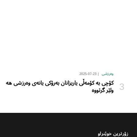
2025-07-23
وەرزشی
کۆچی بە کۆمەڵی یاریزانان بەرۆکی یانەی وەرزشی هە
ولێر گرتووە
زۆرترین خوێنراو