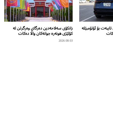
تایبەت بۆ ئۆتۆمبێلە
زانکۆی سەلاحەدین دەرگای وەرگرتن لە
ەکات
کۆلێژی هونەرە جوانەکان واڵا دەکات
2026-08-03