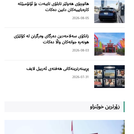
هاتوچۆی هەولێر تابلۆی تایبەت بۆ ئۆتۆمبێلە
کارەبایییەکان دابین دەکات
2026-08-05
زانکۆی سەلاحەدین دەرگای وەرگرتن لە کۆلێژی
هونەرە جوانەکان واڵا دەکات
2026-08-03
پڕبینەرترینەکانی هەفتەی ئەربیل لایف
2026-07-31
زۆرترین خوێنراو