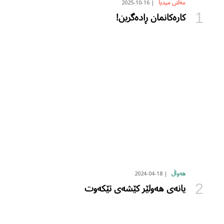
2025-10-16
مەڵتی میدیا
کارەکانمان ڕادەگرین!
2024-04-18
هەواڵ
یانەی هەولێر کێشەی تێکەوت