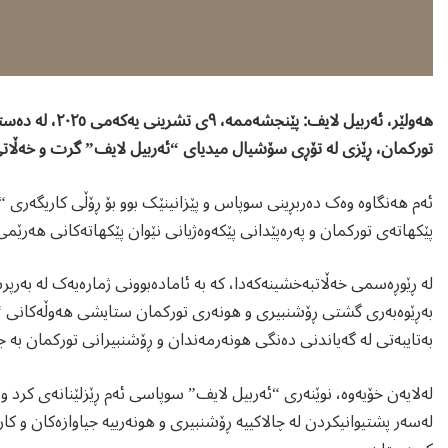
هەولێر، ئەربیل 
تورکمان، ڕێزی لە تۆڕی سۆشیال میدیای “ئەربیل لایف” گرت و خەڵاتی
ئەم هەنگاوە وەک دەربڕینی سوپاس و پێزانینێک بوو بۆ ڕۆڵی کاریگەری “
پێکهاتەی تورکمان و پەرەپێدانی پێکەوەژیانی نێوان پێکهاتەکانی هەرێم
لە ڕێوڕەسمی خەڵاتبەخشینەکەدا، کە بە ئامادەبوونی ژمارەیەک لە بەرپر
بەڕێوەبەری گشتی ڕۆشنبیری و هونەری تورکمان ستایشی هەوڵەکانی “ئ
بەتایبەتی لە گەیاندنی دەنگی هونەرمەندان و ڕۆشنبیرانی تورکمان بە جە
لەلایەن خۆیەوە، نوێنەری “ئەربیل لایف” سوپاسی ئەم ڕێزلێنانەی کرد 
لەسەر پشتیوانیکردن لە چالاکییە ڕۆشنبیری و هونەرییە جیاوازەکان و کا