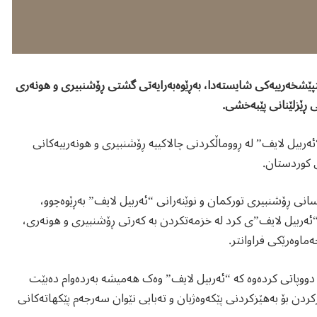
لایف: پێنجشەممە، ٩ی تشرینی یەکەمی ٢٠٢٥، لە دەستپێشخەرییەکی شایستەدا، بەڕێوەبەرایەتی گشتی ڕۆشنبیری و هونەری
 ڕێزلێنانی پێبەخشی.
ئەربیل لایف” لە ڕووماڵکردنی چالاکییە ڕۆشنبیری و هونەرییەکانی
ی کوردستان.
سانی ڕۆشنبیری تورکمان و نوێنەرانی “ئەربیل لایف” بەڕێوەچوو،
ەربیل لایف”ی کرد لە خزمەتکردن بە کەرتی ڕۆشنبیری و هونەری،
ماوەرێکی فراوانتر.
و دووپاتی کردەوە کە “ئەربیل لایف” وەک هەمیشە بەردەوام دەبێت
رکردن بۆ بەهێزکردنی پێکەوەژیان و تەبایی نێوان سەرجەم پێکهاتەکانی