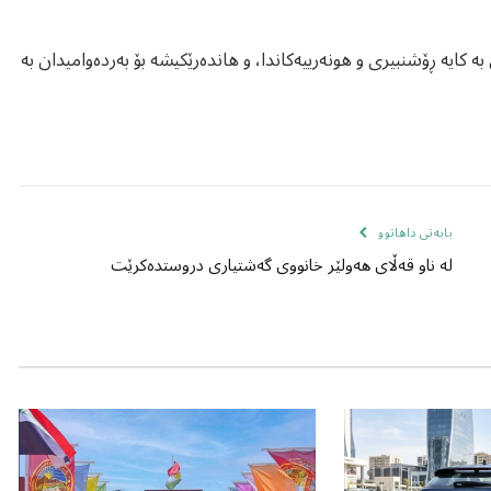
 بە کایە ڕۆشنبیری و هونەرییەکاندا، و هاندەرێکیشە بۆ بەردەوامیدان بە
بابەتی داهاتوو
لە ناو قەڵای هەولێر خانووی گەشتیاری دروستدەکرێت