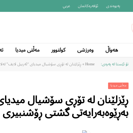
پەیوەندی
ئۆفەرەکانمان
عربي
هەواڵ
وەرزشی
کولتوور
مەڵتی میدیا
تە
تۆ ئێستا لە پەرەی:
»
ڕێزلێنان لە تۆڕی سۆشیال میدیای “ئەربیل لایف” لەلا
Home
مەڵتی میدیا
ڕێزلێنان لە تۆڕی سۆشیال میدیای
بەڕێوەبەرایەتی گشتی ڕۆشنبیری و