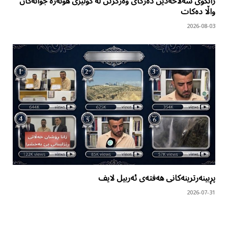
زانکۆی سەلاحەدین دەرگای وەرگرتن لە کۆلێژی هونەرە جوانەکان
واڵا دەکات
2026-08-03
پڕبینەرترینەکانی هەفتەی ئەربیل لایف
2026-07-31