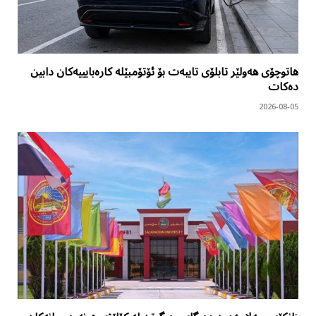
هاتوچۆی هەولێر تابلۆی تایبەت بۆ ئۆتۆمبێلە کارەبایییەکان دابین
دەکات
2026-08-05