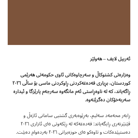
ئەربیل لایف – هەولێر
وەزارەتی کشتوکاڵ و سەرچاوەکانی ئاوی حکومەتی هەرێمی
کوردستان، بڕیاری قەدەغەکردنی ڕاوکردنی ماسی بۆ ساڵی ٢٠٢٦
ڕاگەیاند، کە لە ناوەڕاستی ئەم مانگەوە سەرجەم پارێزگا و ئیدارە
سەربەخۆکان دەگرێتەوە.
ڕابەر محەمەد سەلیم، بەڕێوەبەری گشتیی سامانی ئاژەڵ و
ڤێتێرنەری ڕایگەیاند: قەدەغەکە لە ڕێکەوتی ١٥ی ئازاری ٢٠٢٦
دەستپێدەکات و تاوەکو ١٥ی حوزەیرانی ٢٠٢٦ بەردەوام دەبێت.