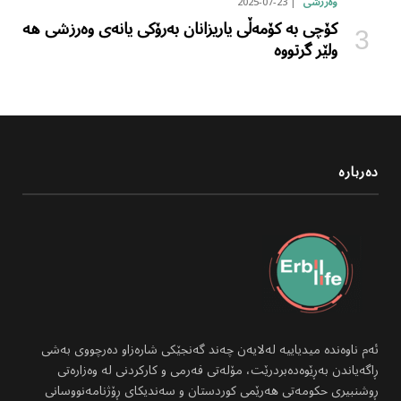
2025-07-23
وەرزشی
کۆچی بە کۆمەڵی یاریزانان بەرۆکی یانەی وەرزشی هە
ولێر گرتووە
دەربارە
ئەم ناوەندە میدیاییە لەلایەن چەند گەنجێکی شارەزاو دەرچووی بەشی
ڕاگەیاندن بەڕێوەدەبردرێت، مۆلەتی فەرمی و کارکردنی لە وەزارەتی
ڕوشنبیری حکومەتی هەرێمی کوردستان و سەندیکای ڕۆژنامەنووسانی