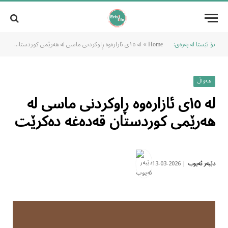
تۆ ئێستا لە پەرەی:
»
لە ١٥ی ئازارەوە ڕاوکردنی ماسی لە هەرێمی کوردستان قەدەغە دەکرێت
Home
هەواڵ
لە ١٥ی ئازارەوە ڕاوکردنی ماسی لە
هەرێمی کوردستان قەدەغە دەکرێت
2026-03-13
دێبەر ئەیوب