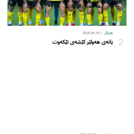
2024-04-18
هەواڵ
یانەی هەولێر کێشەی تێکەوت