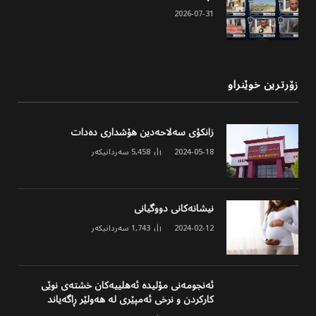
2026-07-31
زۆرترین خوێنراو
زانکۆی سەلاحەدین هۆشداری دەدات
2024-05-18
5,458
سەردانیکەر
نیشانەکانی دووگیانی
2024-02-12
1,743
سەردانیکەر
ئەنجومەنی مۆلیدە ئەهلییەکان خشتەی نوێی
کارکردن و نرخی ئەمپێری لە هەولێر ڕاگەیاند