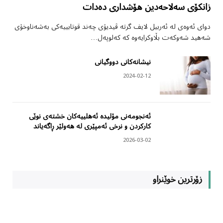
زانکۆی سەلاحەدین هۆشداری دەدات
دوای ئەوەی لە ئەربیل لایف گرتە ڤیدیۆی چەند قوتابییەکی بەشەناوخۆی
شەهید شەوکەت بڵاوکرایەوە کە کەلوپەل…
نیشانەکانی دووگیانی
2024-02-12
ئەنجومەنی مۆلیدە ئەهلییەکان خشتەی نوێی
کارکردن و نرخی ئەمپێری لە هەولێر ڕاگەیاند
2026-03-02
زۆرترین خوێنراو