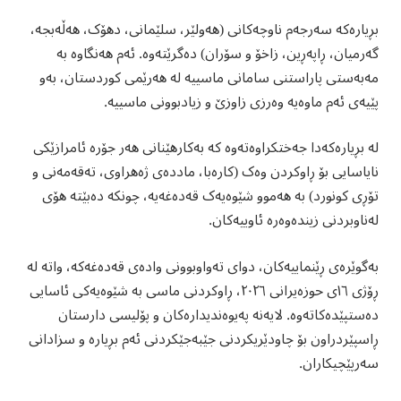
بڕیارەکە سەرجەم ناوچەکانی (هەولێر، سلێمانی، دهۆک، هەڵەبجە،
گەرمیان، ڕاپەڕین، زاخۆ و سۆران) دەگرێتەوە. ئەم هەنگاوە بە
مەبەستی پاراستنی سامانی ماسییە لە هەرێمی کوردستان، بەو
پێیەی ئەم ماوەیە وەرزی زاوزێ و زیادبوونی ماسییە.
لە بڕیارەکەدا جەختکراوەتەوە کە بەکارهێنانی هەر جۆرە ئامرازێکی
نایاسایی بۆ ڕاوکردن وەک (کارەبا، ماددەی ژەهراوی، تەقەمەنی و
تۆڕی کونورد) بە هەموو شێوەیەک قەدەغەیە، چونکە دەبێتە هۆی
لەناوبردنی زیندەوەرە ئاوییەکان.
بەگوێرەی ڕێنماییەکان، دوای تەواوبوونی وادەی قەدەغەکە، واتە لە
ڕۆژی ١٦ی حوزەیرانی ٢٠٢٦، ڕاوکردنی ماسی بە شێوەیەکی ئاسایی
دەستپێدەکاتەوە. لایەنە پەیوەندیدارەکان و پۆلیسی دارستان
ڕاسپێردراون بۆ چاودێریکردنی جێبەجێکردنی ئەم بڕیارە و سزادانی
سەرپێچیکاران.