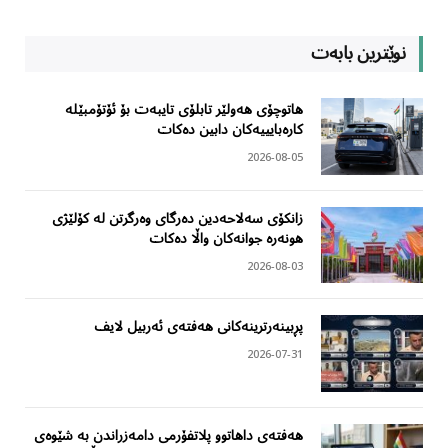
نوێترین بابەت
هاتوچۆی هەولێر تابلۆی تایبەت بۆ ئۆتۆمبێلە
کارەبایییەکان دابین دەکات
2026-08-05
زانکۆی سەلاحەدین دەرگای وەرگرتن لە کۆلێژی
هونەرە جوانەکان واڵا دەکات
2026-08-03
پڕبینەرترینەکانی هەفتەی ئەربیل لایف
2026-07-31
هەفتەی داهاتوو پلاتفۆرمی دامەزراندن بە شێوەی