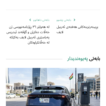
بابەتی پێشوو
بابەتی داهاتوو
پڕبینەرترینەکانی هەفتەی ئەربیل
لە هەولێر ٣٦ ڕۆژنامەنووسی ژن
لایف
خەڵات دەکرێن و گۆڤەند ئیدریس
پەیامنێری ئەربیل لایف یەکێکە
لە خەڵاتکراوەکان
بابەتی
پەیوەندیدار