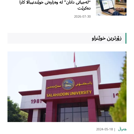
“لەجیاتی دانان” لە وەزارەتی خوێندنیباڵا کارا
دەکرێت
2026-07-30
زۆرترین خوێنراو
2024-05-18
هەواڵ