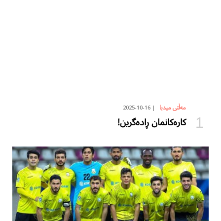
2025-10-16
مەڵتی میدیا
کارەکانمان ڕادەگرین!