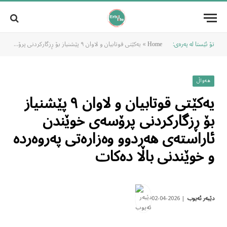
تۆ ئێستا لە پەرەی:
»
یەکێتی قوتابیان و لاوان ٩ پێشنیاز بۆ ڕزگارکردنی پرۆسەی خوێندن ئاراستەی هەردوو وەزارەتی پەروەردە و خوێندنی باڵا دەکات
Home
هەواڵ
یەکێتی قوتابیان و لاوان ٩ پێشنیاز
بۆ ڕزگارکردنی پرۆسەی خوێندن
ئاراستەی هەردوو وەزارەتی پەروەردە
و خوێندنی باڵا دەکات
2026-04-02
دێبەر ئەیوب