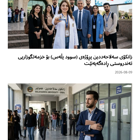
زانکۆی سەلاحەددین پڕۆژەی (سوود پڵەس) بۆ خزمەتگوزاریی
تەندروستی ڕادەگەیەنێت
2026-08-09