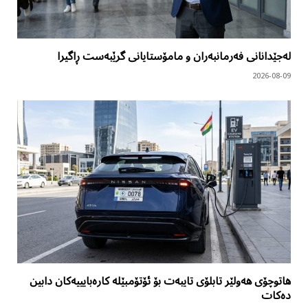
لەجێدانانی فەرمانبەران و مامۆستایانی گرێبەست ڕاگیرا
2026-08-09
هاتوچۆی هەولێر تابلۆی تایبەت بۆ ئۆتۆمبێلە کارەبایییەکان دابین
دەکات