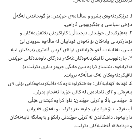
گرنگترین پێشنیازەکان ئەمانەن:
١. درێژکردنەوەی پشوو و ساڵنامەی خوێندن: بۆ گونجاندنی لەگەڵ
دۆخی سیاسی و جێگیربوونی ئارامی.
٢. بەهێزکردنی خوێندنی دیجیتاڵی: کاراکردنی پلاتفۆرمەکان و
تۆمارکردنی وانەکان بۆ ئەوەی قوتابیان لە ماڵەوە سوودی لێ
ببینن، بەتایبەت ئەو خێزانانەی توانای کڕینی ئامێری زیرەکیان نییە.
٣. چارەنووسی تاقیکردنەوەکان:ئەگەر دەرگای ناوەندەکانی خوێندن
نەکرانەوە، پێشنیاز کراوە سێ مانگی چڕوپڕ دیاری بکرێت بۆ
تاقیکردنەوەکان نەک ساڵەکە بڕوات.
٤. قۆناغە کۆتاییەکان: جەختکراوەتەوە کە تاقیکردنەوەکانی پۆلی ٩ی
بنەڕەتی و ١٢ی ئامادەیی لە کاتی خۆیدا ئەنجام بدرێن.
٥. خوێندنی باڵا و کرێی خوێندن: داوا کراوە کێشەی هێڵی
ئینتەرنێت بۆ قوتابیان چارەسەر بکرێت و بەهۆی قەیرانی
داراییەوە، داشکاندن لە کرێی خوێندنی زانکۆ و پەیمانگە تایبەتەکان
و قوتابخانە ئەهلییەکان بکرێت.