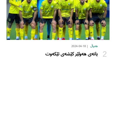
2024-04-18
هەواڵ
یانەی هەولێر کێشەی تێکەوت