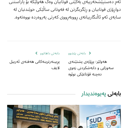
ئەم دەستپێشخەرییەی یەکێتی قوتابیان وەک هەوڵێکە بۆ پاراستنی
دواڕۆژی قوتابیان و ڕێگریگرتن لە فەوتانی ساڵێکی خوێندنیان لە
سایەی ئەو ئاڵنگارییانەی ڕووبەڕووی کەرتی پەروەردە بووەتەوە.
بابەتی پێشوو
بابەتی داهاتوو
هەولێر؛ پڕۆژەی پشتێنەی
پڕبینەرترینەکانی هەفتەی ئەربیل
سەوزایی و دابەشکردنی زەوی
لایف
دەچنە قۆناغێکی نوێوە
بابەتی
پەیوەندیدار