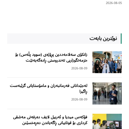
2026-08-05
نوێترین بابەت
زانکۆی سەلاحەددین پڕۆژەی (سوود پڵەس) بۆ
خزمەتگوزاریی تەندروستی ڕادەگەیەنێت
2026-08-09
لەجێدانانی فەرمانبەران و مامۆستایانی گرێبەست
ڕاگیرا
2026-08-09
فۆکەس میدیا و ئەربیل لایف دەرفەتی مەشقی
کرداری بۆ قوتابیانی ڕاگەیاندن دەڕەخسێنن