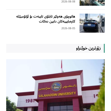
2026-08-08
هاتوچۆی هەولێر تابلۆی تایبەت بۆ ئۆتۆمبێلە
کارەبایییەکان دابین دەکات
2026-08-05
زۆرترین خوێنراو