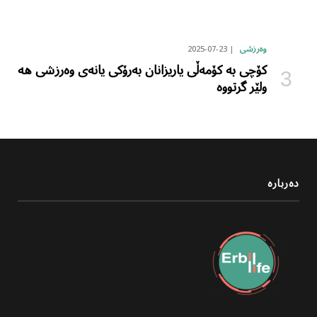
2025-07-23
وەرزشی
کۆچی بە کۆمەڵی یاریزانان بەرۆکی یانەی وەرزشی هە
ولێر گرتووە
دەربارە