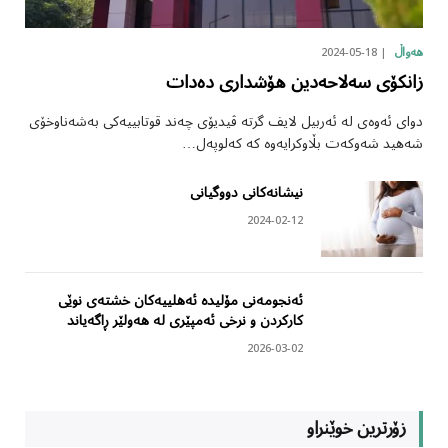
2024-05-18
هەواڵ
زانکۆی سەلاحەدین هۆشداری دەدات
دوای ئەوەی لە ئەربیل لایف گرتە ڤیدیۆی چەند قوتابییەکی بەشەناوخۆی
شەهید شەوکەت بڵاوکرایەوە کە کەلوپەل…
نیشانەکانی دووگیانی
2024-02-12
ئەنجومەنی مۆلیدە ئەهلییەکان خشتەی نوێی
کارکردن و نرخی ئەمپێری لە هەولێر ڕاگەیاند
2026-03-02
زۆرترین خوێنراو