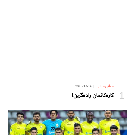
2025-10-16
مەڵتی میدیا
کارەکانمان ڕادەگرین!