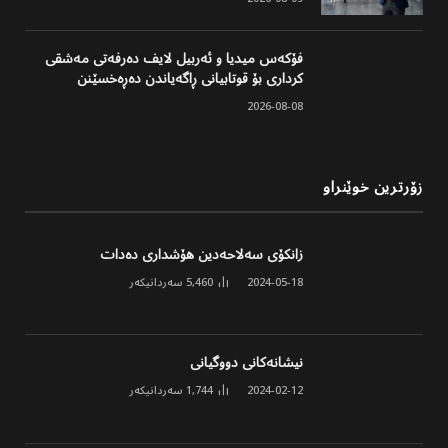
فۆکەس میدیا و ئەربیل لایف دەرفەتی مەشقی
کرداری بۆ قوتابیانی ڕاگەیاندن دەڕەخسێنن
2026-08-08
زۆرترین خوێنراو
زانکۆی سەلاحەدین هۆشداری دەدات
2024-05-18
5,460
سەردانیکەر
نیشانەکانی دووگیانی
2024-02-12
1,744
سەردانیکەر