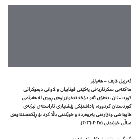
ئەربیل لایف – هەولێر
مەکتەبی سکرتاریەتی یەکێتی قوتابیان و لاوانی دیموکراتی
کوردستان، بەهۆی ئەو دۆخە نەخوازراوەی ڕووی لە هەرێمی
کوردستان کردووە، یاداشتێکی پێشنیازی ئاراستەی لیژنەی
هاوبەشی وەزارەتی پەروەردە و خوێندنی باڵا کرد بۆ ڕێکخستنەوەی
ساڵی خوێندنی (٢٠٢٥-٢٠٢٦).