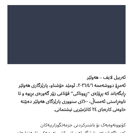
ئەربیل لایف – هەولێر
ئەمڕۆ دووشەممە ٢٠٢٦/٤/٦، ئومێد خۆشناو، پارێزگاری هەولێر
ڕایگەیاند کە پڕۆژەی “ڕووناکی” قۆناغی زۆر گەورەی بڕیوە و تا
ناوەڕاستی ئەمساڵ، ١٠٠٪ی سنووری پارێزگای هەولێر دەبێتە
خاوەنی کارەبای ٢٤ کاتژمێریی نیشتمانی.
کۆبوونەوەیەک بۆ باشترکردنی خزمەتگوزارییەکان