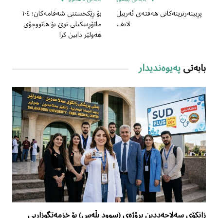
پڕبینەرترینەکانی هەفتەی ئەربیل
بۆ ڕێکخستنی شەقامەکان؛ ١٠٤
لایف
ماتۆڕسکیلی نوێ بۆ هاتووچۆی
هەولێر دابین کرا
بابەتی
پەیوەندیدار
زانکۆی سەلاحەددین پڕۆژەی (سوود پڵەس) بۆ خزمەتگوزاریی