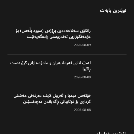
نوێترین بابەت
زانکۆی سەلاحەددین پڕۆژەی (سوود پڵەس) بۆ
خزمەتگوزاریی تەندروستی ڕادەگەیەنێت
2026-08-09
لەجێدانانی فەرمانبەران و مامۆستایانی گرێبەست
ڕاگیرا
2026-08-09
فۆکەس میدیا و ئەربیل لایف دەرفەتی مەشقی
کرداری بۆ قوتابیانی ڕاگەیاندن دەڕەخسێنن
2026-08-08