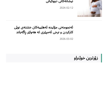
نیشانەکانی دووگیانی
2024-02-12
ئەنجومەنی مۆلیدە ئەهلییەکان خشتەی نوێی
کارکردن و نرخی ئەمپێری لە هەولێر ڕاگەیاند
2026-03-02
زۆرترین خوێنراو