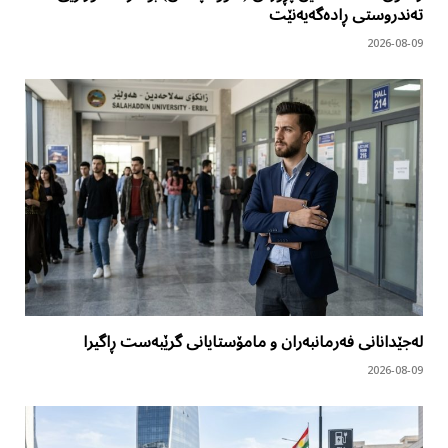
تەندروستی ڕادەگەیەنێت
2026-08-09
لەجێدانانی فەرمانبەران و مامۆستایانی گرێبەست ڕاگیرا
2026-08-09