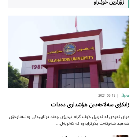
زۆرترین خوێنراو
2024-05-18
هەواڵ
زانکۆی سەلاحەدین هۆشداری دەدات
دوای ئەوەی لە ئەربیل لایف گرتە ڤیدیۆی چەند قوتابییەکی بەشەناوخۆی
شەهید شەوکەت بڵاوکرایەوە کە کەلوپەل…