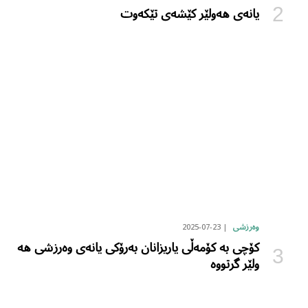
یانەی هەولێر کێشەی تێکەوت
2025-07-23
وەرزشی
کۆچی بە کۆمەڵی یاریزانان بەرۆکی یانەی وەرزشی هە
ولێر گرتووە