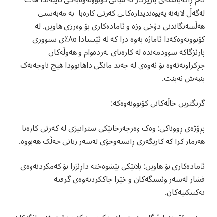
ئەم ڕاگەیاندنەی پارێزگار لە میانی کۆبوونەوەیەکی تایبەتدا هات
لەگەڵ لایەنە پەیوەندیدارەکانی کەرتی کارەبا، بە مەبەستی
هەڵسەنگاندنی دۆخی وزە و ئامادەکاری بۆ وەرزی هاوین. لە
کۆبوونەوەکەدا ئاماژە بەوە درا کە لە ئێستادا ٨٥٪ی سنووری
پارێزگاکە سوودمەندە لە کارەبای بەردەوام و هەوڵەکان
چڕکراونەتەوە بۆ ئەوەی لە چەند مانگی داهاتوودا هیچ ناوچەیەک
بێبەش نەبێت.
گرنگترین خاڵەکانی کۆبوونەوەکە:
پڕۆژەی ڕووناکی: وەک وەرچەرخانێکی ستراتیژی لە کەرتی کارەبا
هەژمار کرا کە کاریگەری ڕاستەوخۆی لەسەر ژیانی خەڵک هەبووە.
ئامادەکاری بۆ هاوین: پلانێکی پێشوەختە داڕێژرا بۆ کەمکردنەوەی
فشار لەسەر وێستگەکان و خێرا چاککردنەوەی گرفتە
تەکنیکییەکان.