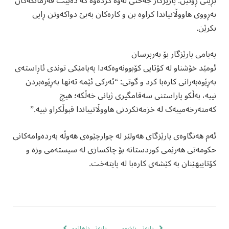
بڕینی ڕۆتین: پارێزگار جەختی لەوە کردەوە کە دەبێت فەرمانگەکان
بەڕووی هاووڵاتیاندا کراوە بن و کارەکان بەبێ دواکەوتن ڕایی
بکرێن.
پەیامی پارێزگار بۆ بەرپرسان
ئومێد خۆشناو لە کۆتایی کۆبوونەوەکەدا پەیامێکی توندی ئاڕاستەی
بەڕێوەبەرانی کارەبا کرد و گوتی: “ئەرکی ئێمە تەنها بەڕێوەبردن
نییە، بەڵکو پاراستنی سەقامگیری ژیانی خەڵکە؛ هیچ
کەمتەرخەمییەک لە خزمەتکردنی هاووڵاتییاندا قبوڵکراو نییە.”
ئەم هەنگاوەی پارێزگای هەولێر لە چوارچێوەی هەوڵە بەردەوامەکانی
حکومەتی هەرێمی کوردستانە بۆ چاکسازی لە سیستەمی وزە و
کۆتاییهێنان بە کێشەی کارەبا لە پایتەخت.
بابەتی پێشوو
بابەتی داهاتوو