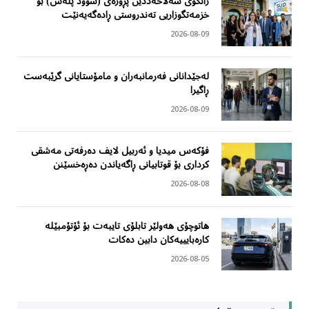
زانکۆی سەلاحەددین پڕۆژەی (سوود پڵەس) بۆ
خزمەتگوزاریی تەندروستی ڕادەگەیەنێت
2026-08-09
لەجێدانانی فەرمانبەران و مامۆستایانی گرێبەست
ڕاگیرا
2026-08-09
فۆکەس میدیا و ئەربیل لایف دەرفەتی مەشقی
کرداری بۆ قوتابیانی ڕاگەیاندن دەڕەخسێنن
2026-08-08
هاتوچۆی هەولێر تابلۆی تایبەت بۆ ئۆتۆمبێلە
کارەبایییەکان دابین دەکات
2026-08-05