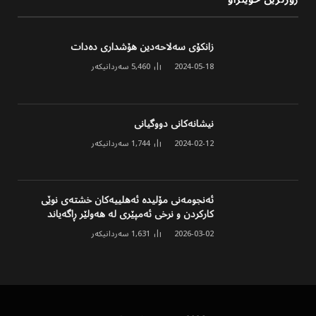
زۆرترین خوێنراو
زانکۆی سەلاحەدین هۆشداری دەدات
2024-05-18
5,460
سەردانیکەر
نیشانەکانی دووگیانی
2024-02-12
1,744
سەردانیکەر
ئەنجومەنی مۆلیدە ئەهلییەکان خشتەی نوێی
کارکردن و نرخی ئەمپێری لە هەولێر ڕاگەیاند
2026-03-02
1,631
سەردانیکەر