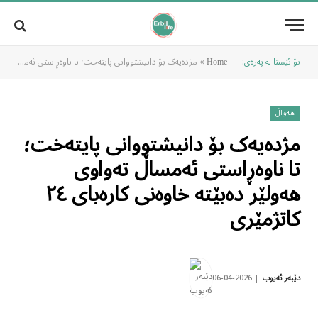
تۆ ئێستا لە پەرەی:
»
مژدەیەک بۆ دانیشتووانی پایتەخت؛ تا ناوەڕاستی ئەمساڵ تەواوی هەولێر دەبێتە خاوەنی کارەبای ٢٤ کاتژمێری
Home
هەواڵ
مژدەیەک بۆ دانیشتووانی پایتەخت؛
تا ناوەڕاستی ئەمساڵ تەواوی
هەولێر دەبێتە خاوەنی کارەبای ٢٤
کاتژمێری
2026-04-06
دێبەر ئەیوب