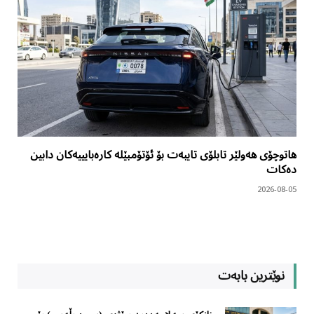
هاتوچۆی هەولێر تابلۆی تایبەت بۆ ئۆتۆمبێلە کارەبایییەکان دابین
دەکات
2026-08-05
نوێترین بابەت