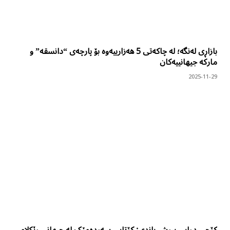
بازاڕی لەنگە؛ لە چاکەتی 5 هەزارییەوە بۆ پارچەی “دانسقە” و
مارکە جیهانییەکان
2025-11-29