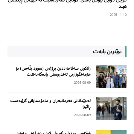
کۆچی دوایی پیوش پاندی: کۆتایی سەردەمێک لە جیهانی ڕێکلامی
هیند
2025-11-10
نوێترین بابەت
زانکۆی سەلاحەددین پڕۆژەی (سوود پڵەس) بۆ
خزمەتگوزاریی تەندروستی ڕادەگەیەنێت
2026-08-09
لەجێدانانی فەرمانبەران و مامۆستایانی گرێبەست
ڕاگیرا
2026-08-09
فۆکەس میدیا و ئەربیل لایف دەرفەتی مەشقی