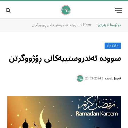
تۆ ئێستا لە پەرەی:
»
سوودە تەندروستییەکانی ڕۆژووگرتن
Home
جۆراوجۆر
سوودە تەندروستییەکانی ڕۆژووگرتن
2024-03-20
ئەربیل لایف