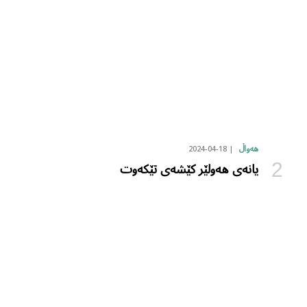
2024-04-18
هەواڵ
یانەی هەولێر کێشەی تێکەوت