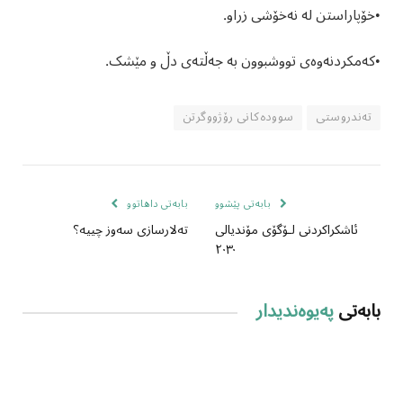
•خۆپاراستن لە نەخۆشی زراو.
•کەمکردنەوەی تووشبوون بە جەڵتەی دڵ و مێشک.
تەندروستی
سوودەکانی رۆژووگرتن
بابەتی پێشوو
بابەتی داهاتوو
ئاشکراکردنی لۆگۆی مۆندیالی
تەلارسازی سەوز چییە؟
٢٠٣٠
بابەتی
پەیوەندیدار