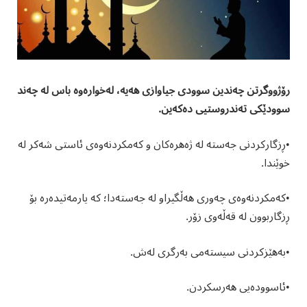
رۆژووگرتن چەندین سوودی جیاوازی هەیە، لەخوارەوە باس لە چەند
سوودێکی تەندروستیی دەکەین.
•ڕزگارکردنی جەستە لە ژەهرەکان و کەمکردنەوەی ئاستی شەکر لە
خوێندا.
•کەمکردنەوەی چەوری هەڵگیراو لە جەستەدا؛ کە یارمەتیدەرە بۆ
ڕزگاربوون لە قەڵەوی زۆر.
•بەهێزکردنی سیستەمی بەرگری لەش.
•ئاسوودەیی هەرسکردن.