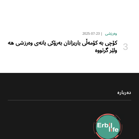
2025-07-23
وەرزشی
کۆچی بە کۆمەڵی یاریزانان بەرۆکی یانەی وەرزشی هە
ولێر گرتووە
دەربارە