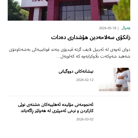
2024-05-18
هەواڵ
زانکۆی سەلاحەدین هۆشداری دەدات
دوای ئەوەی لە ئەربیل لایف گرتە ڤیدیۆی چەند قوتابییەکی بەشەناوخۆی
شەهید شەوکەت بڵاوکرایەوە کە کەلوپەل…
نیشانەکانی دووگیانی
2024-02-12
ئەنجومەنی مۆلیدە ئەهلییەکان خشتەی نوێی
کارکردن و نرخی ئەمپێری لە هەولێر ڕاگەیاند
2026-03-02