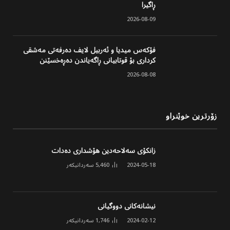
ڕاگیرا
2026-08-09
فۆکەس میدیا و ئەربیل لایف دەرفەتی مەشقی
کرداری بۆ قوتابیانی ڕاگەیاندن دەڕەخسێنن
2026-08-08
زۆرترین خوێنراو
زانکۆی سەلاحەدین هۆشداری دەدات
2024-05-18
5,460
سەردانیکەر
نیشانەکانی دووگیانی
2024-02-12
1,746
سەردانیکەر