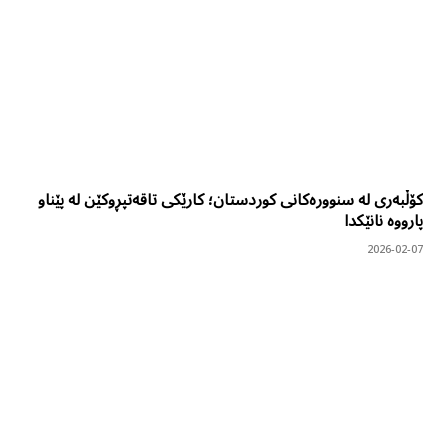
کۆڵبەری لە سنوورەکانی کوردستان؛ کارێکی تاقەتپڕوکێن لە پێناو
پارووە نانێکدا
2026-02-07