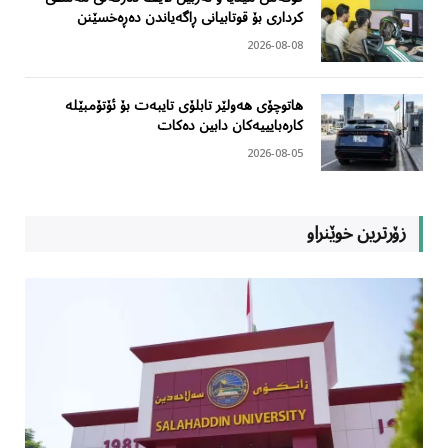
کرداری بۆ قوتابیانی ڕاگەیاندن دەڕەخسێنن
2026-08-08
هاتوچۆی هەولێر تابلۆی تایبەت بۆ ئۆتۆمبێلە
کارەبایییەکان دابین دەکات
2026-08-05
زۆرترین خوێنراو