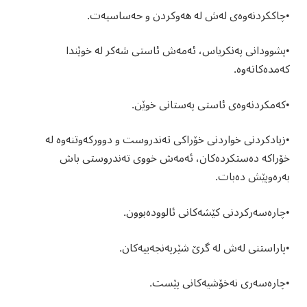
•چاککردنەوەی لەش لە هەوکردن و حەساسیەت.
•پشوودانی پەنکریاس، ئەمەش ئاستی شەکر لە خوێندا
کەمدەکاتەوە.
•کەمکردنەوەی ئاستی پەستانی خوێن.
•زیادکردنی خواردنی خۆراکی تەندروست و دوورکەوتنەوە لە
خۆراکە دەستکردەکان، ئەمەش خووی تەندروستی باش
بەرەوپێش دەبات.
•چارەسەرکردنی کێشەکانی ئالوودەبوون.
•پاراستنی لەش لە گرێ شێرپەنجەییەکان.
•چارەسەری نەخۆشیەکانی پێست.