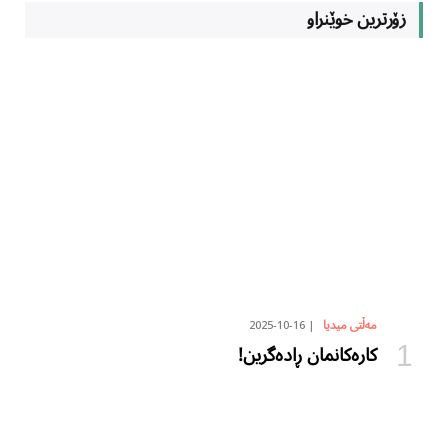
زۆرترین خوێنراو
2025-10-16
مەڵتی میدیا
کارەکانمان ڕادەگرین!