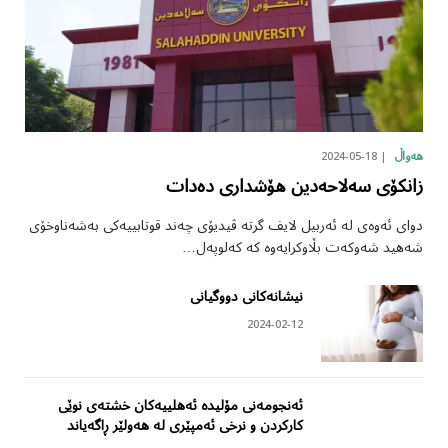
2024-05-18
هەواڵ
زانکۆی سەلاحەدین هۆشداری دەدات
دوای ئەوەی لە ئەربیل لایف گرتە ڤیدیۆی چەند قوتابییەکی بەشەناوخۆی
شەهید شەوکەت بڵاوکرایەوە کە کەلوپەل…
نیشانەکانی دووگیانی
2024-02-12
ئەنجومەنی مۆلیدە ئەهلییەکان خشتەی نوێی
کارکردن و نرخی ئەمپێری لە هەولێر ڕاگەیاند