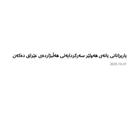
یاریزانانی یانەی هەولێر سەرکردایەتی هەڵبژاردەی عێراق دەکەن
2025-10-01