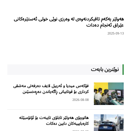
هەولێر یەکەم تاقیکردنەوەی لە وەرزی نوێی خولی ئەستێرەکانی
عێراق ئەنجام دەدات
2025-09-13
نوێترین بابەت
فۆکەس میدیا و ئەربیل لایف دەرفەتی مەشقی
کرداری بۆ قوتابیانی ڕاگەیاندن دەڕەخسێنن
2026-08-08
هاتوچۆی هەولێر تابلۆی تایبەت بۆ ئۆتۆمبێلە
کارەبایییەکان دابین دەکات