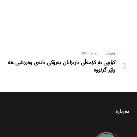
2025-07-23
وەرزشی
کۆچی بە کۆمەڵی یاریزانان بەرۆکی یانەی وەرزشی هە
ولێر گرتووە
دەربارە