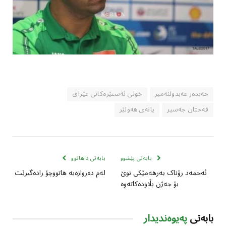
حەیدەر عەبدولئەمیر
خولی ئەستێرەکانی عێراق
قەحتان جەسیر
یانەی هەولێر
بابەتی پێشوو
بابەتی داهاتوو
ئەحمەد رۆناک بەرهەمێکی نوێ
لەم دەروازەیە هاتووچۆ رادەگیرێت
بۆ جەژن بڵاوده‌کاتەوە
بابەتی
پەیوەندیدار