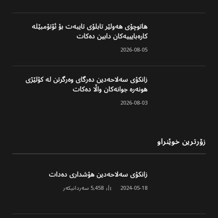
هاتوچۆی هەولێر تابلۆی تایبەت بۆ ئۆتۆمبێلە
کارەبایییەکان دابین دەکات
2026-08-05
زانکۆی سەلاحەدین دەرگای وەرگرتن لە کۆلێژی
هونەرە جوانەکان واڵا دەکات
2026-08-03
زۆرترین خوێنراو
زانکۆی سەلاحەدین هۆشداری دەدات
2024-05-18
5,458
سەردانیکەر