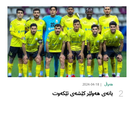
2024-04-18
هەواڵ
یانەی هەولێر کێشەی تێکەوت