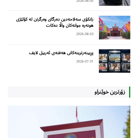
2026-08-05
زانکۆی سەلاحەدین دەرگای وەرگرتن لە کۆلێژی
هونەرە جوانەکان واڵا دەکات
2026-08-03
پڕبینەرترینەکانی هەفتەی ئەربیل لایف
2026-07-31
زۆرترین خوێنراو