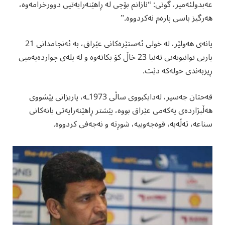
عەبدولئەمیر، گوتی: “نازانم بۆچی لە ڕاهێنەرایەتیی دوورخرامەوە،
هەرگیز باسی پارەم نەکردووە.”
یانەی هەولێر، لە خولی ئەستێرەکانی عێراق، بە ئەنجامدانی 21
یاریی توانیویەتی تەنیا 23 خاڵ کۆ بکاتەوە و لە پلەی چواردەیەمیی
ڕیزبەندی خولەکە دێت.
قەحتان جەسیر، لەدایکبووی ساڵی 1973ـە، یاریزانی پێشووی
هەڵبژاردەی یەکەمی عێراق بووە، پێشتر ڕاهێنەرایەتی یانەکانی
سناعە، تەڵەبە، قوەجەوییە، شوڕتە و نەجەفی کردووە.