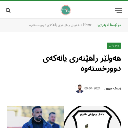
تۆ ئێستا لە پەرەی:
»
هەولێر راهێنەری یانەکەی دوورخستەوە
Home
وەرزشی
هەولێر راهێنەری یانەکەی
دوورخستەوە
2024-04-09
زیرەک میهری