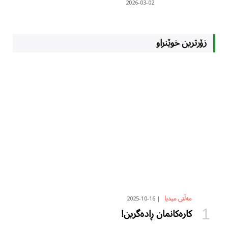
2026-03-02
زۆرترین خوێنراو
2025-10-16
مەڵتی میدیا
کارەکانمان ڕادەگرین!