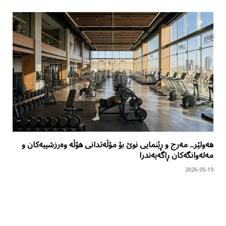
هەولێر.. مەرج و ڕێنمایی نوێ بۆ مۆڵەتدانی هۆڵە وەرزشییەکان و
مەلەوانگەکان ڕاگەیەندرا
2026-05-19