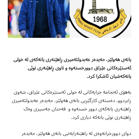
یانەی هەولێر، حەیدەر عەبدولئەمیری ڕاهێنەری یانەکەی لە خولی
ئەستێرەکانی عێراق دوورخستەوە و ناوی ڕاهێنەری نوێی
یانەکەشیان ئاشکرا کرد.
بەهۆی ئەنجامە خراپەکانی لە خولی ئەستێرەکانی عێراق، شەوی
ڕابردوو، دەستەی کارگێڕیی یانەی هەولێر، حەیدەر عەبدولئەمیری
ڕاهێنەری یانەکەی دوور خستەوە و قەحتان جەسیری وەک
ڕاهێنەری نوێی یانەکە دیاری کرد.
دوای دوورخرانەوەی لە راهێنەرایەتیی یانەی هەولێر، حەیدەر