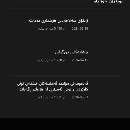
زۆرترین خوێنراو
زانکۆی سەلاحەدین هۆشداری دەدات
2024-05-18
5,458
سەردانیکەر
نیشانەکانی دووگیانی
2024-02-12
1,738
سەردانیکەر
ئەنجومەنی مۆلیدە ئەهلییەکان خشتەی نوێی
کارکردن و نرخی ئەمپێری لە هەولێر ڕاگەیاند
2026-03-02
1,631
سەردانیکەر