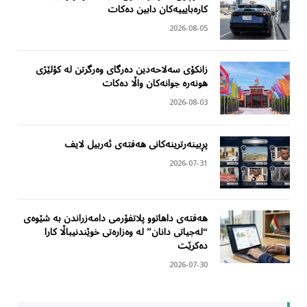
کارەبایییەکان دابین دەکات
2026-08-05
زانکۆی سەلاحەدین دەرگای وەرگرتن لە کۆلێژی
هونەرە جوانەکان واڵا دەکات
2026-08-03
پڕبینەرترینەکانی هەفتەی ئەربیل لایف
2026-07-31
هەفتەی داهاتوو پلاتفۆرمی دامەزراندن بە شێوەی
“لەجیاتی دانان” لە وەزارەتی خوێندنیباڵا کارا
دەکرێت
2026-07-30