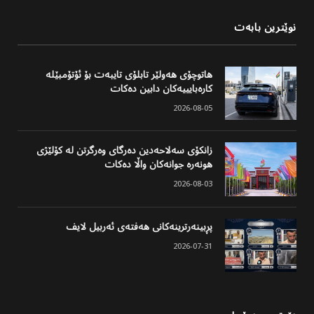
نوێترین بابەت
هاتوچۆی هەولێر تابلۆی تایبەت بۆ ئۆتۆمبێلە
کارەبایییەکان دابین دەکات
2026-08-05
زانکۆی سەلاحەدین دەرگای وەرگرتن لە کۆلێژی
هونەرە جوانەکان واڵا دەکات
2026-08-03
پڕبینەرترینەکانی هەفتەی ئەربیل لایف
2026-07-31