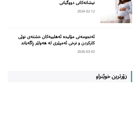
نیشانەکانی دووگیانی
2024-02-12
ئەنجومەنی مۆلیدە ئەهلییەکان خشتەی نوێی
کارکردن و نرخی ئەمپێری لە هەولێر ڕاگەیاند
2026-03-02
زۆرترین خوێنراو