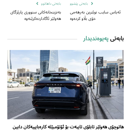
بابەتی پێشوو
بابەتی داهاتوو
ئەیاس سایب نوێترین بەرهەمی
بەنزینخانەکانی سنووری پارێزگای
خۆی بڵاو کردەوە
هەولێر ئاگاداردەکرێنەوە
بابەتی
پەیوەندیدار
هاتوچۆی هەولێر تابلۆی تایبەت بۆ ئۆتۆمبێلە کارەبایییەکان دابین