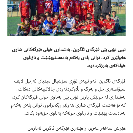
تیپی تۆپی پێی فێرگەی ئاگرین، بەشداری خولی فێرگەکانی شاری
هەولێری کرد، توانی پلەی یەکەم بەدەستبهێنێت و نازناوی
خولەکەی بەرزکردەوە.
فێرگەی ئاگرین، ئەو تیپەی تۆڕی سۆشیال میدیای ئەربیل لایف
سپۆنسەری جل و بەرگ و بڵاوکردنەوەی چالاکییەکانی دەکات،
بەشداری لە خولێکی یاریی تۆپی پێی بەناوی خولی فێرگەکان کرد،
کە بۆ هەشت فێرگەی شاری هەولێر رێکخرابوو، توانی پلەی یەکەم
بەدەست بهێنێت و نازناوی خولەکە بەناوی خۆیەوە بکات.
هێرش سەفەر عەزیز، راهێنەری فێرگەی ئاگرین لەبارەی