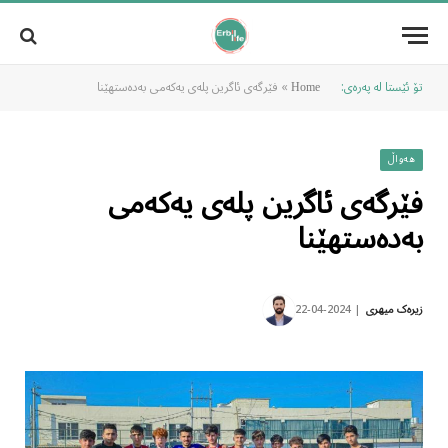
تۆ ئێستا لە پەرەی:
»
فێرگەی ئاگرین پلەی یەکەمی بەدەستهێنا
Home
هەواڵ
فێرگەی ئاگرین پلەی یەکەمی
بەدەستهێنا
2024-04-22
زیرەک میهری