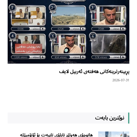
پڕبینەرترینەکانی هەفتەی ئەربیل لایف
2026-07-31
نوێترین بابەت
هاتوچۆی هەولێر تابلۆی تایبەت بۆ ئۆتۆمبێلە