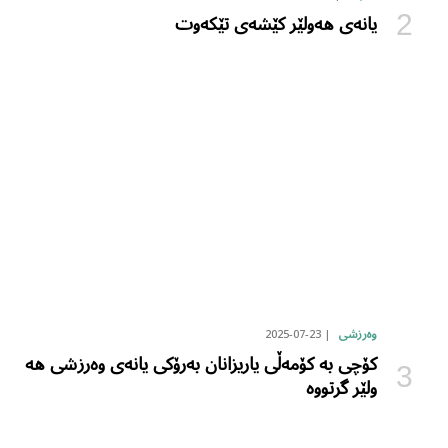
یانەی هەولێر کێشەی تێکەوت
2025-07-23
وەرزشی
کۆچی بە کۆمەڵی یاریزانان بەرۆکی یانەی وەرزشی هە
ولێر گرتووە