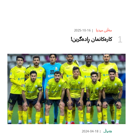
2025-10-16
مەڵتی میدیا
کارەکانمان ڕادەگرین!
2024-04-18
هەواڵ