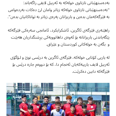
بەدەستهێنانی نازناوی خولەکە بە ئەربیل لایفی راگەیاند:
“بەدەستهێنانی نازناوی خولەکە زیاتر وامان لێ دەکات بەردەوامی
بە فێرگەکەمان بدەین و یاریزانان پەرەی زیاتر بە تواناکانیان بدەن”.
راهێنەری فێرگەی ئاگرین، ئاشکرایکرد، ئامانجی سەرەکی فێرگەکە
پێگەیاندنی یاریزانانە بۆ ئەوەی داهاتوویەکی پڕشنگداریان هەبێت
و بگەن بە خولەکانی کوردستان و عێراق.
لە یاریی کۆتایی خولەکە، فێرگەی ئاگرین بە درێسی نوێ و لۆگۆی
ئەربیل لایف یارییەکەیان ئەنجام دا، کە بۆ دووەم جارە درێس بۆ
فێرگەکە دابین دەکرێت.