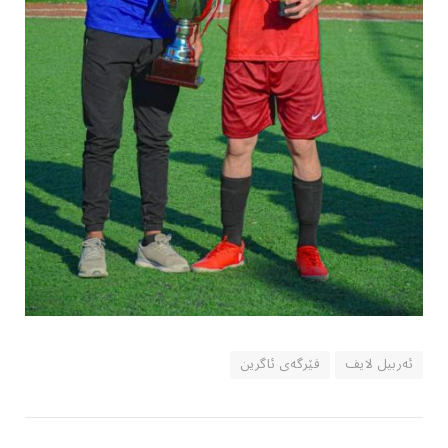
ئەربیل لایف
فێرگەی ئاگرین