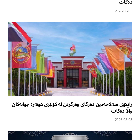
دەکات
2026-08-05
زانکۆی سەلاحەدین دەرگای وەرگرتن لە کۆلێژی هونەرە جوانەکان
واڵا دەکات
2026-08-03