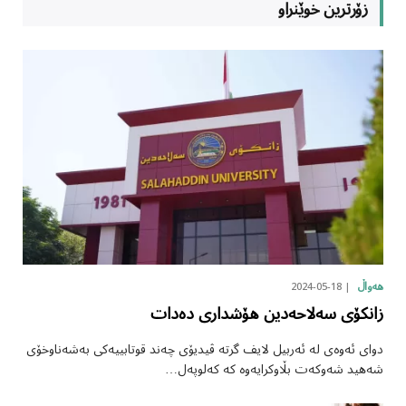
زۆرترین خوێنراو
2024-05-18
هەواڵ
زانکۆی سەلاحەدین هۆشداری دەدات
دوای ئەوەی لە ئەربیل لایف گرتە ڤیدیۆی چەند قوتابییەکی بەشەناوخۆی
شەهید شەوکەت بڵاوکرایەوە کە کەلوپەل…