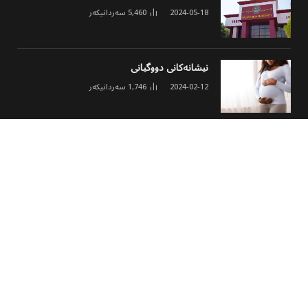
2024-05-18
5,460
سەردانیکەر
نیشانەکانی دووگیانی
2024-02-12
1,746
سەردانیکەر
ئەنجومەنی مۆلیدە ئەهلییەکان خشتەی نوێی
کارکردن و نرخی ئەمپێری لە هەولێر ڕاگەیاند
2026-03-02
1,631
سەردانیکەر
© 2026 هەموو مافێک پارێزراوە
پەڕەی سەرەکی
هەواڵ
وەرزشی
مەڵتی میدیا
کولتوور
تەکنەلۆجیا
جۆراوجۆر