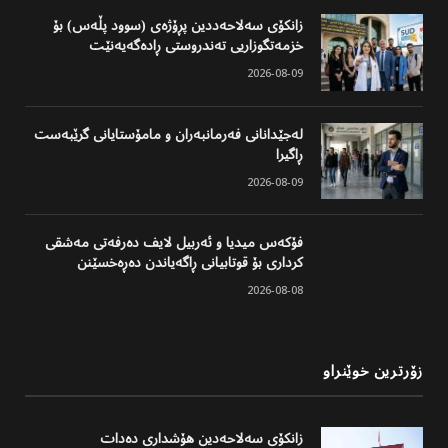
زانکۆی سەلاحەددین پڕۆژەی (سوود پڵەس) بۆ
خزمەتگوزاریی تەندروستی ڕادەگەیەنێت
2026-08-09
لەجێدانانی فەرمانبەران و مامۆستایانی گرێبەست
ڕاگیرا
2026-08-09
فۆکەس میدیا و ئەربیل لایف دەرفەتی مەشقی
کرداری بۆ قوتابیانی ڕاگەیاندن دەڕەخسێنن
2026-08-08
زۆرترین خوێنراو
زانکۆی سەلاحەدین هۆشداری دەدات