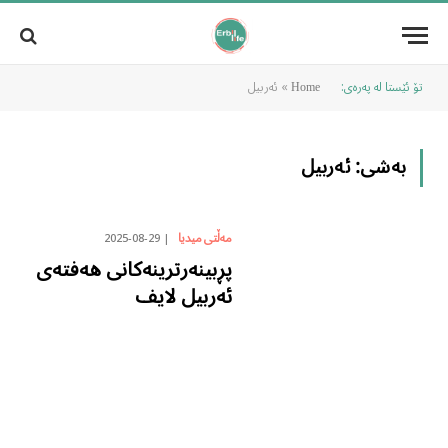
تۆ ئێستا لە پەرەی:
»
ئەربیل
Home
بەشی:
ئەربیل
2025-08-29
مەڵتی میدیا
پڕبینەرترینەکانی هەفتەی
ئەربیل لایف