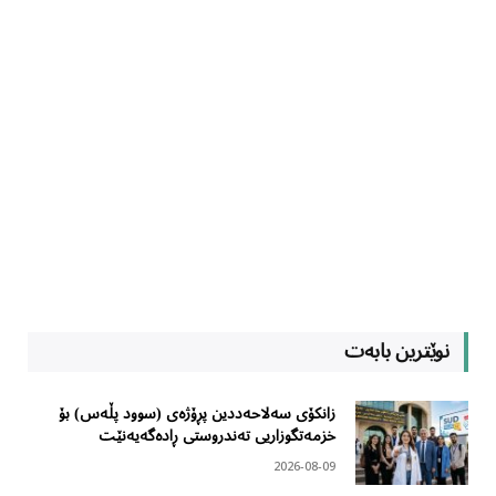
نوێترین بابەت
زانکۆی سەلاحەددین پڕۆژەی (سوود پڵەس) بۆ
خزمەتگوزاریی تەندروستی ڕادەگەیەنێت
2026-08-09