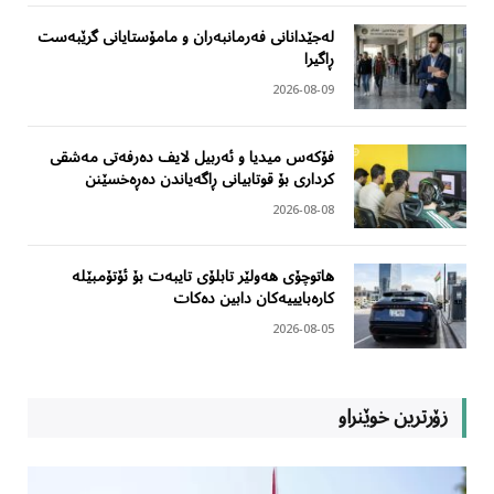
لەجێدانانی فەرمانبەران و مامۆستایانی گرێبەست
ڕاگیرا
2026-08-09
فۆکەس میدیا و ئەربیل لایف دەرفەتی مەشقی
کرداری بۆ قوتابیانی ڕاگەیاندن دەڕەخسێنن
2026-08-08
هاتوچۆی هەولێر تابلۆی تایبەت بۆ ئۆتۆمبێلە
کارەبایییەکان دابین دەکات
2026-08-05
زۆرترین خوێنراو