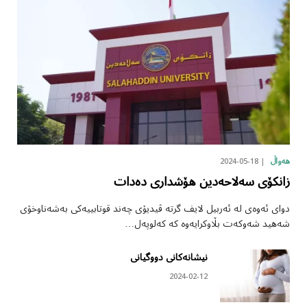
2024-05-18
هەواڵ
زانکۆی سەلاحەدین هۆشداری دەدات
دوای ئەوەی لە ئەربیل لایف گرتە ڤیدیۆی چەند قوتابییەکی بەشەناوخۆی
شەهید شەوکەت بڵاوکرایەوە کە کەلوپەل…
نیشانەکانی دووگیانی
2024-02-12