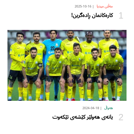
2025-10-16
مەڵتی میدیا
کارەکانمان ڕادەگرین!
2024-04-18
هەواڵ
یانەی هەولێر کێشەی تێکەوت