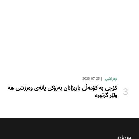
2025-07-23
وەرزشی
کۆچی بە کۆمەڵی یاریزانان بەرۆکی یانەی وەرزشی هە
ولێر گرتووە
دەربارە