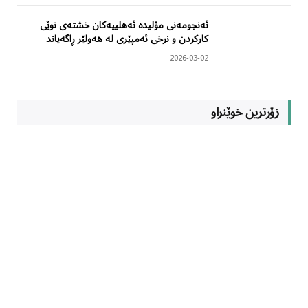
ئەنجومەنی مۆلیدە ئەهلییەکان خشتەی نوێی
کارکردن و نرخی ئەمپێری لە هەولێر ڕاگەیاند
2026-03-02
زۆرترین خوێنراو