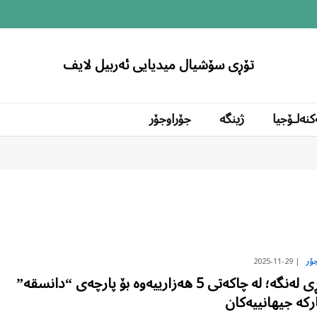
تۆڕی سۆشیال میدیایی ئەربیل لایف
کنەلۆجیا
ژینگە
جۆراوجۆر
2025-11-29
ۆر
بازاڕی لەنگە؛ لە چاکەتی 5 هەزارییەوە بۆ پارچەی “دانسقە”
رکە جیهانییەکان