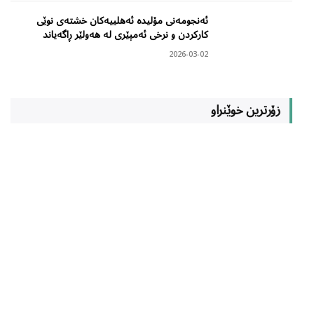
ئەنجومەنی مۆلیدە ئەهلییەکان خشتەی نوێی
کارکردن و نرخی ئەمپێری لە هەولێر ڕاگەیاند
2026-03-02
زۆرترین خوێنراو