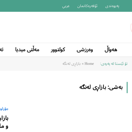
پەیوەندی
ئۆفەرەکانمان
عربي
هەواڵ
وەرزشی
کولتوور
مەڵتی میدیا
تە
تۆ ئێستا لە پەرەی:
»
بازاڕی لەنگە
Home
بەشی:
بازاڕی لەنگە
جۆراوج
و ما