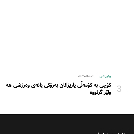
2025-07-23
وەرزشی
کۆچی بە کۆمەڵی یاریزانان بەرۆکی یانەی وەرزشی هە
ولێر گرتووە