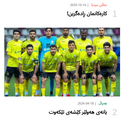
2025-10-16
مەڵتی میدیا
کارەکانمان ڕادەگرین!
2024-04-18
هەواڵ
یانەی هەولێر کێشەی تێکەوت