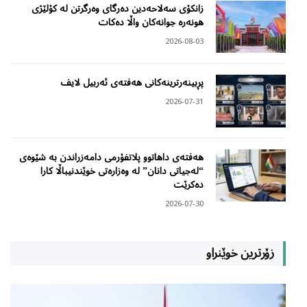
زانکۆی سەلاحەدین دەرگای وەرگرتن لە کۆلێژی
هونەرە جوانەکان واڵا دەکات
2026-08-03
پڕبینەرترینەکانی هەفتەی ئەربیل لایف
2026-07-31
هەفتەی داهاتوو پلاتفۆرمی دامەزراندن بە شێوەی
“لەجیاتی دانان” لە وەزارەتی خوێندنیباڵا کارا
دەکرێت
2026-07-30
زۆرترین خوێنراو