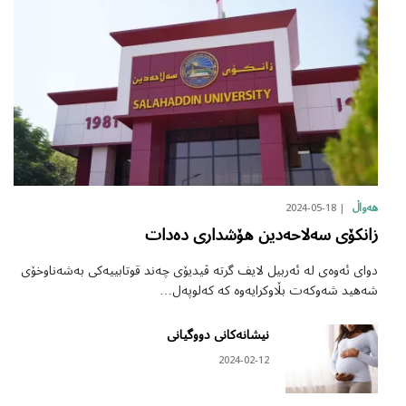
2024-05-18
هەواڵ
زانکۆی سەلاحەدین هۆشداری دەدات
دوای ئەوەی لە ئەربیل لایف گرتە ڤیدیۆی چەند قوتابییەکی بەشەناوخۆی
شەهید شەوکەت بڵاوکرایەوە کە کەلوپەل…
نیشانەکانی دووگیانی
2024-02-12