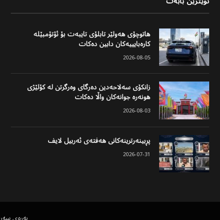
نوێترین بابەت
هاتوچۆی هەولێر تابلۆی تایبەت بۆ ئۆتۆمبێلە
کارەبایییەکان دابین دەکات
2026-08-05
زانکۆی سەلاحەدین دەرگای وەرگرتن لە کۆلێژی
هونەرە جوانەکان واڵا دەکات
2026-08-03
پڕبینەرترینەکانی هەفتەی ئەربیل لایف
2026-07-31
پەڕەی سەر