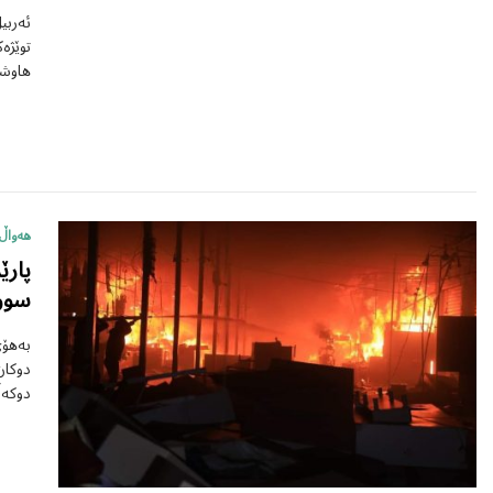
ئەربی
توێژە
هاوشێ
هەواڵ
سوو
دوکەڵ