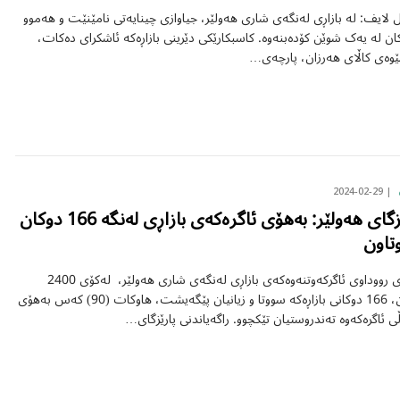
ل لایف: لە بازاڕی لەنگەی شاری هەولێر، جیاوازی چینایەتی نامێنێت و هەموو
کان لە یەک شوێن کۆدەبنەوە. کاسبکارێکی دێرینی بازاڕەکە ئاشکرای دەکات،
وەی کاڵای هەرزان، پارچەی…
2024-02-29
پارێزگای هەولێر: بەهۆی ئاگرەکەی بازاڕی لەنگە 166 دوکان
تاون
بەهۆی رووداوی ئاگرکەوتنەوەکەی بازاڕی لەنگەی شاری هەولێر، لەکۆی 2400
دوکان، 166 دوکانی بازاڕەکە سووتا و زیانیان پێگەیشت، هاوکات (90) کەس بەهۆی
ی ئاگرەکەوە تەندروستیان تێکچوو. راگەیاندنی پارێزگای…