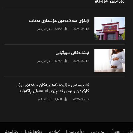
زۆرترین خوێنراو
زانکۆی سەلاحەدین هۆشداری دەدات
2024-05-18
5,458
سەردانیکەر
نیشانەکانی دووگیانی
2024-02-12
1,743
سەردانیکەر
ئەنجومەنی مۆلیدە ئەهلییەکان خشتەی نوێی
کارکردن و نرخی ئەمپێری لە هەولێر ڕاگەیاند
2026-03-02
1,631
سەردانیکەر
ەکی
هەواڵ
وەرزشی
مەڵتی میدیا
کولتوور
تەکنەلۆجیا
جۆراوجۆر