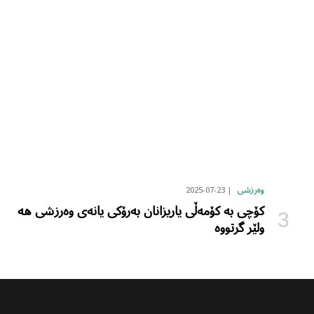
2025-07-23
وەرزشی
کۆچی بە کۆمەڵی یاریزانان بەرۆکی یانەی وەرزشی هە
ولێر گرتووە