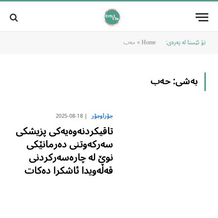
تۆ ئێستا لە پەرەی:
»
حەب
Home
بەشی:
حەب
2025-08-18
جۆراوجۆر
تاقیکردنەوەیەکی پزیشکی
سەرکەوتنی دەرمانێکی
نوێ لە چارەسەرکردنی
قەڵەویدا ئاشکرا دەکات