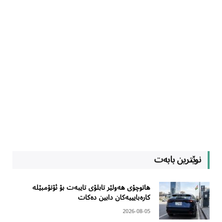
نوێترین بابەت
هاتوچۆی هەولێر تابلۆی تایبەت بۆ ئۆتۆمبێلە
کارەبایییەکان دابین دەکات
2026-08-05