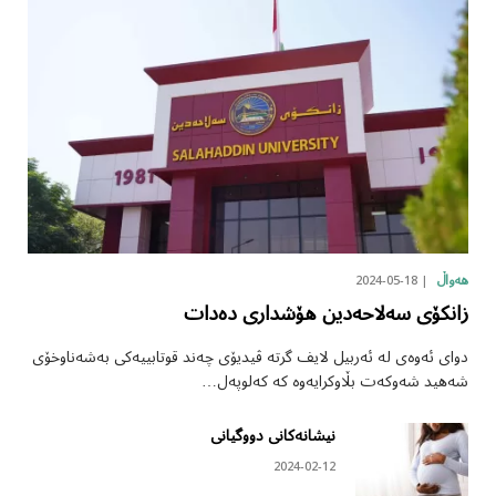
2024-05-18
هەواڵ
زانکۆی سەلاحەدین هۆشداری دەدات
دوای ئەوەی لە ئەربیل لایف گرتە ڤیدیۆی چەند قوتابییەکی بەشەناوخۆی
شەهید شەوکەت بڵاوکرایەوە کە کەلوپەل…
نیشانەکانی دووگیانی
2024-02-12