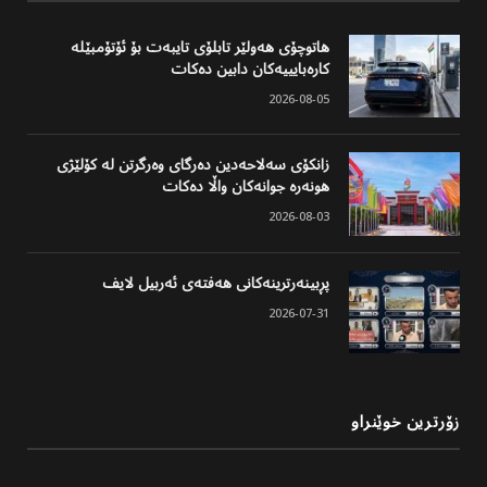
هاتوچۆی هەولێر تابلۆی تایبەت بۆ ئۆتۆمبێلە
کارەبایییەکان دابین دەکات
2026-08-05
زانکۆی سەلاحەدین دەرگای وەرگرتن لە کۆلێژی
هونەرە جوانەکان واڵا دەکات
2026-08-03
پڕبینەرترینەکانی هەفتەی ئەربیل لایف
2026-07-31
زۆرترین خوێنراو