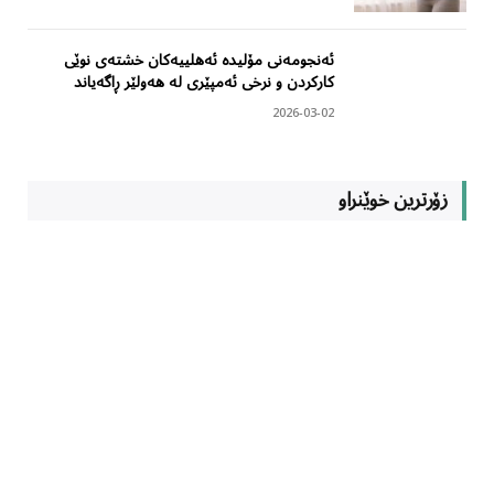
ئەنجومەنی مۆلیدە ئەهلییەکان خشتەی نوێی
کارکردن و نرخی ئەمپێری لە هەولێر ڕاگەیاند
2026-03-02
زۆرترین خوێنراو