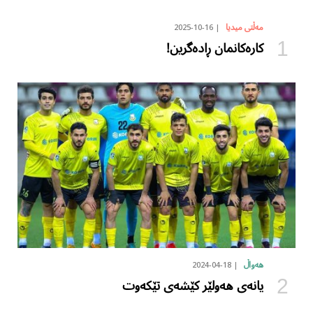
2025-10-16
مەڵتی میدیا
کارەکانمان ڕادەگرین!
2024-04-18
هەواڵ
یانەی هەولێر کێشەی تێکەوت