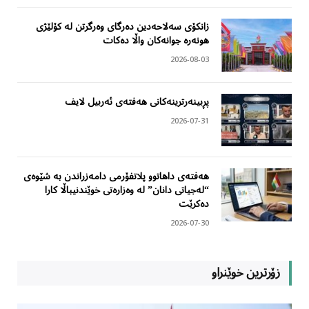
زانکۆی سەلاحەدین دەرگای وەرگرتن لە کۆلێژی
هونەرە جوانەکان واڵا دەکات
2026-08-03
پڕبینەرترینەکانی هەفتەی ئەربیل لایف
2026-07-31
هەفتەی داهاتوو پلاتفۆرمی دامەزراندن بە شێوەی
“لەجیاتی دانان” لە وەزارەتی خوێندنیباڵا کارا
دەکرێت
2026-07-30
زۆرترین خوێنراو