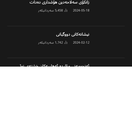
زانکۆی سەلاحەدین هۆشداری دەدات
2024-05-18
5,458
سەردانیکەر
نیشانەکانی دووگیانی
2024-02-12
1,742
سەردانیکەر
ئەنجومەنی مۆلیدە ئەهلییەکان خشتەی نوێی
کارکردن و نرخی ئەمپێری لە هەولێر ڕاگەیاند
2026-03-02
1,631
سەردانیکەر
© 2026 هەموو مافێک پارێزراوە
پەڕەی سەرەکی
هەواڵ
وەرزشی
مەڵتی میدیا
کولتوور