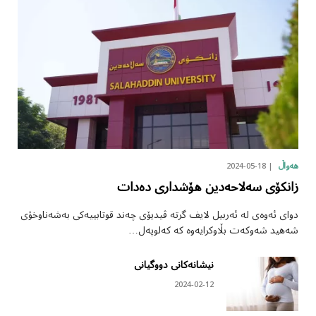
2024-05-18
هەواڵ
زانکۆی سەلاحەدین هۆشداری دەدات
دوای ئەوەی لە ئەربیل لایف گرتە ڤیدیۆی چەند قوتابییەکی بەشەناوخۆی
شەهید شەوکەت بڵاوکرایەوە کە کەلوپەل…
نیشانەکانی دووگیانی
2024-02-12