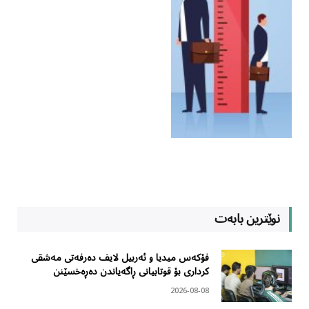
نوێترین بابەت
فۆکەس میدیا و ئەربیل لایف دەرفەتی مەشقی
کرداری بۆ قوتابیانی ڕاگەیاندن دەڕەخسێنن
2026-08-08