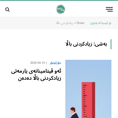
تۆ ئێستا لە پەرەی:
»
زیادکردنی باڵا
Home
بەشی:
زیادکردنی باڵا
2024-04-10
جۆراوجۆر
ئەو ڤیتامینانەی یارمەتی
زیادکردنی باڵا دەدەن