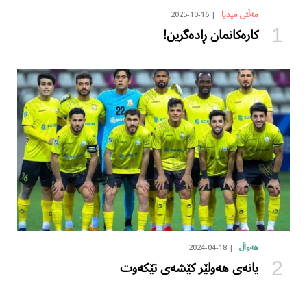
2025-10-16
مەڵتی میدیا
کارەکانمان ڕادەگرین!
2024-04-18
هەواڵ
یانەی هەولێر کێشەی تێکەوت