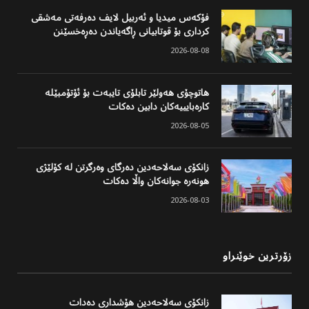
فۆکەس میدیا و ئەربیل لایف دەرفەتی مەشقی
کرداری بۆ قوتابیانی ڕاگەیاندن دەڕەخسێنن
2026-08-08
هاتوچۆی هەولێر تابلۆی تایبەت بۆ ئۆتۆمبێلە
کارەبایییەکان دابین دەکات
2026-08-05
زانکۆی سەلاحەدین دەرگای وەرگرتن لە کۆلێژی
هونەرە جوانەکان واڵا دەکات
2026-08-03
زۆرترین خوێنراو
زانکۆی سەلاحەدین هۆشداری دەدات