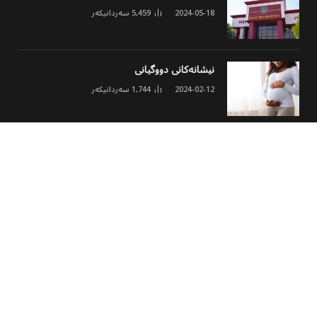
2024-05-18
5,459
سەردانیکەر
نیشانەکانی دووگیانی
2024-02-12
1,744
سەردانیکەر
ئەنجومەنی مۆلیدە ئەهلییەکان خشتەی نوێی
کارکردن و نرخی ئەمپێری لە هەولێر ڕاگەیاند
2026-03-02
1,631
سەردانیکەر
© 2026 هەموو مافێک پارێزراوە
پەڕەی سەرەکی
هەواڵ
وەرزشی
مەڵتی میدیا
کولتوور
تەکنەلۆجیا
جۆراوجۆر