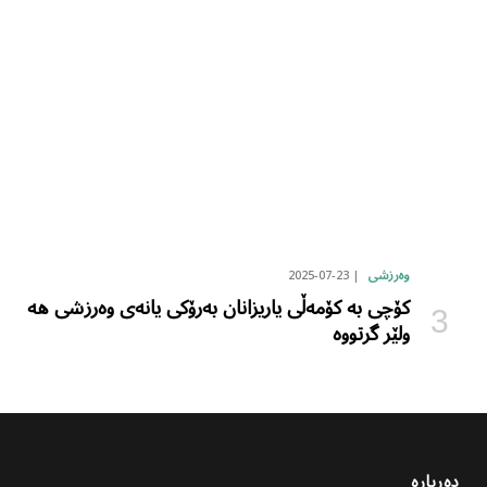
2025-07-23
وەرزشی
کۆچی بە کۆمەڵی یاریزانان بەرۆکی یانەی وەرزشی هە
ولێر گرتووە
دەربارە