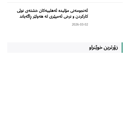
ئەنجومەنی مۆلیدە ئەهلییەکان خشتەی نوێی
کارکردن و نرخی ئەمپێری لە هەولێر ڕاگەیاند
2026-03-02
زۆرترین خوێنراو