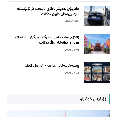
هاتوچۆی هەولێر تابلۆی تایبەت بۆ ئۆتۆمبێلە
کارەبایییەکان دابین دەکات
2026-08-05
زانکۆی سەلاحەدین دەرگای وەرگرتن لە کۆلێژی
هونەرە جوانەکان واڵا دەکات
2026-08-03
پڕبینەرترینەکانی هەفتەی ئەربیل لایف
2026-07-31
زۆرترین خوێنراو