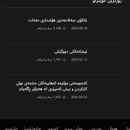
زۆرترین خوێنراو
زانکۆی سەلاحەدین هۆشداری دەدات
2024-05-18
5,458
سەردانیکەر
نیشانەکانی دووگیانی
2024-02-12
1,741
سەردانیکەر
ئەنجومەنی مۆلیدە ئەهلییەکان خشتەی نوێی
کارکردن و نرخی ئەمپێری لە هەولێر ڕاگەیاند
2026-03-02
1,631
سەردانیکەر
ەکی
هەواڵ
وەرزشی
مەڵتی میدیا
کولتوور
تەکنەلۆجیا
جۆراوجۆر