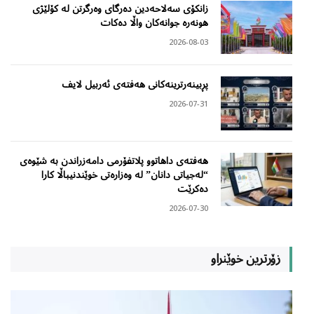
زانکۆی سەلاحەدین دەرگای وەرگرتن لە کۆلێژی
هونەرە جوانەکان واڵا دەکات
2026-08-03
پڕبینەرترینەکانی هەفتەی ئەربیل لایف
2026-07-31
هەفتەی داهاتوو پلاتفۆرمی دامەزراندن بە شێوەی
“لەجیاتی دانان” لە وەزارەتی خوێندنیباڵا کارا
دەکرێت
2026-07-30
زۆرترین خوێنراو