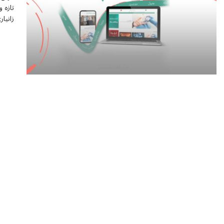
تازە 
زانیا