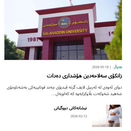
2024-05-18
هەواڵ
زانکۆی سەلاحەدین هۆشداری دەدات
دوای ئەوەی لە ئەربیل لایف گرتە ڤیدیۆی چەند قوتابییەکی بەشەناوخۆی
شەهید شەوکەت بڵاوکرایەوە کە کەلوپەل…
نیشانەکانی دووگیانی
2024-02-12