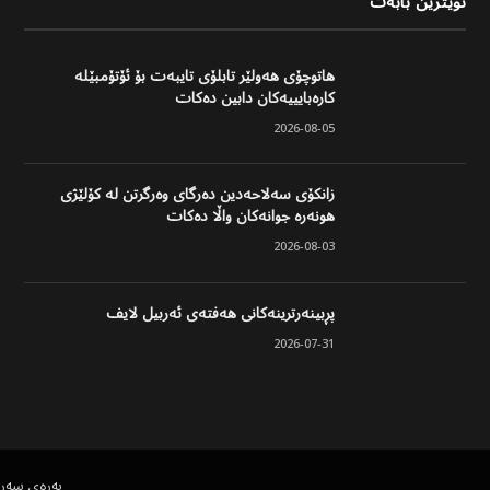
نوێترین بابەت
هاتوچۆی هەولێر تابلۆی تایبەت بۆ ئۆتۆمبێلە
کارەبایییەکان دابین دەکات
2026-08-05
زانکۆی سەلاحەدین دەرگای وەرگرتن لە کۆلێژی
هونەرە جوانەکان واڵا دەکات
2026-08-03
پڕبینەرترینەکانی هەفتەی ئەربیل لایف
2026-07-31
پەڕەی سەر