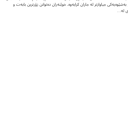
و بەشێوەیەکی جیاوازتر لە جاران کرایەوە. خوێنەران دەتوانن زۆرترین بابەت و
ری لە…