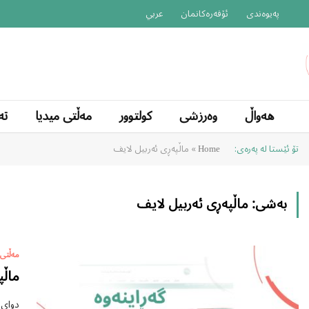
پەیوەندی
ئۆفەرەکانمان
عربي
هەواڵ
وەرزشی
کولتوور
مەڵتی میدیا
تە
تۆ ئێستا لە پەرەی:
»
ماڵپەڕی ئەربیل لایف
Home
بەشی:
ماڵپەڕی ئەربیل لایف
مەڵتی 
ماڵپ
دوای 