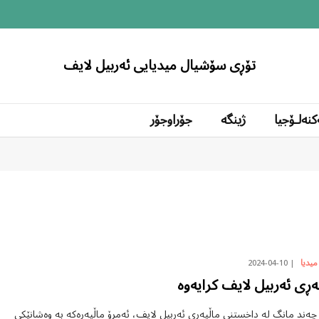
تۆڕی سۆشیال میدیایی ئەربیل لایف
کنەلۆجیا
ژینگە
جۆراوجۆر
2024-04-10
میدیا
ەڕی ئەربیل لایف کرایەوە
چەند مانگ لە داخستنی ماڵپەڕی ئەربیل لایف، ئەمڕۆ ماڵپەڕەکە بە وەشانێکی