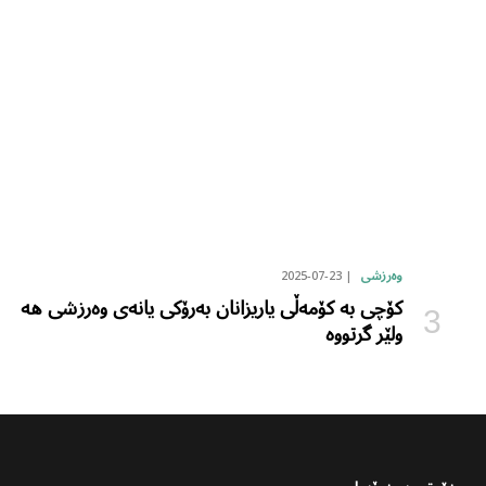
2025-07-23
وەرزشی
کۆچی بە کۆمەڵی یاریزانان بەرۆکی یانەی وەرزشی هە
ولێر گرتووە