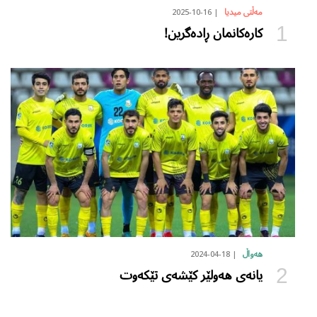
2025-10-16
مەڵتی میدیا
کارەکانمان ڕادەگرین!
2024-04-18
هەواڵ
یانەی هەولێر کێشەی تێکەوت