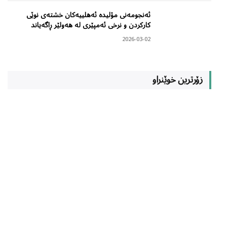
ئەنجومەنی مۆلیدە ئەهلییەکان خشتەی نوێی
کارکردن و نرخی ئەمپێری لە هەولێر ڕاگەیاند
2026-03-02
زۆرترین خوێنراو