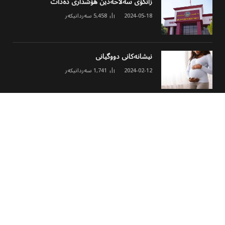
زانکۆی سەلاحەدین هۆشداری دەدات
2024-05-18
5,458
سەردانیکەر
نیشانەکانی دووگیانی
2024-02-12
1,741
سەردانیکەر
ئەنجومەنی مۆلیدە ئەهلییەکان خشتەی نوێی
کارکردن و نرخی ئەمپێری لە هەولێر ڕاگەیاند
2026-03-02
1,631
سەردانیکەر
© 2026 هەموو مافێک پارێزراوە
پەڕەی سەرەکی
هەواڵ
وەرزشی
مەڵتی میدیا
کولتوور