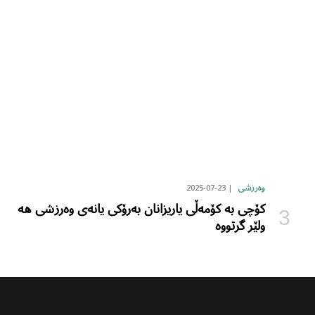
2025-07-23
وەرزشی
کۆچی بە کۆمەڵی یاریزانان بەرۆکی یانەی وەرزشی هە
ولێر گرتووە