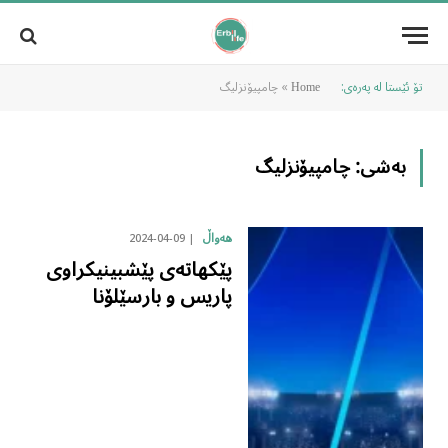
تۆ ئێستا لە پەرەی:
»
چامپیۆنزلیگ
Home
بەشی:
چامپیۆنزلیگ
2024-04-09
هەواڵ
پێکهاتەی پێشبینیکراوی
پاریس و بارسێلۆنا