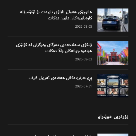
هاتوچۆی هەولێر تابلۆی تایبەت بۆ ئۆتۆمبێلە
کارەبایییەکان دابین دەکات
2026-08-05
زانکۆی سەلاحەدین دەرگای وەرگرتن لە کۆلێژی
هونەرە جوانەکان واڵا دەکات
2026-08-03
پڕبینەرترینەکانی هەفتەی ئەربیل لایف
2026-07-31
زۆرترین خوێنراو