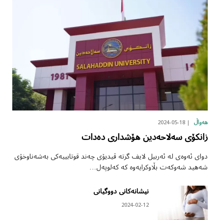
2024-05-18
هەواڵ
زانکۆی سەلاحەدین هۆشداری دەدات
دوای ئەوەی لە ئەربیل لایف گرتە ڤیدیۆی چەند قوتابییەکی بەشەناوخۆی
شەهید شەوکەت بڵاوکرایەوە کە کەلوپەل…
نیشانەکانی دووگیانی
2024-02-12