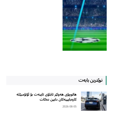
نوێترین بابەت
هاتوچۆی هەولێر تابلۆی تایبەت بۆ ئۆتۆمبێلە
کارەبایییەکان دابین دەکات
2026-08-05