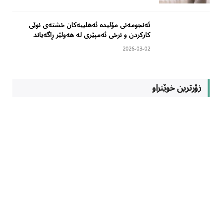
ئەنجومەنی مۆلیدە ئەهلییەکان خشتەی نوێی
کارکردن و نرخی ئەمپێری لە هەولێر ڕاگەیاند
2026-03-02
زۆرترین خوێنراو