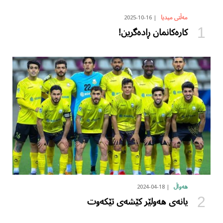
2025-10-16
مەڵتی میدیا
کارەکانمان ڕادەگرین!
2024-04-18
هەواڵ
یانەی هەولێر کێشەی تێکەوت