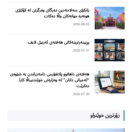
زانکۆی سەلاحەدین دەرگای وەرگرتن لە کۆلێژی
هونەرە جوانەکان واڵا دەکات
2026-08-03
پڕبینەرترینەکانی هەفتەی ئەربیل لایف
2026-07-31
هەفتەی داهاتوو پلاتفۆرمی دامەزراندن بە شێوەی
“لەجیاتی دانان” لە وەزارەتی خوێندنیباڵا کارا
دەکرێت
2026-07-30
زۆرترین خوێنراو