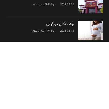
2024-05-18
5,460
سەردانیکەر
نیشانەکانی دووگیانی
2024-02-12
1,744
سەردانیکەر
ئەنجومەنی مۆلیدە ئەهلییەکان خشتەی نوێی
کارکردن و نرخی ئەمپێری لە هەولێر ڕاگەیاند
2026-03-02
1,631
سەردانیکەر
© 2026 هەموو مافێک پارێزراوە
پەڕەی سەرەکی
هەواڵ
وەرزشی
مەڵتی میدیا
کولتوور
تەکنەلۆجیا
جۆراوجۆر