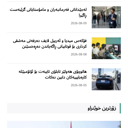
لەجێدانانی فەرمانبەران و مامۆستایانی گرێبەست
ڕاگیرا
2026-08-09
فۆکەس میدیا و ئەربیل لایف دەرفەتی مەشقی
کرداری بۆ قوتابیانی ڕاگەیاندن دەڕەخسێنن
2026-08-08
هاتوچۆی هەولێر تابلۆی تایبەت بۆ ئۆتۆمبێلە
کارەبایییەکان دابین دەکات
2026-08-05
زۆرترین خوێنراو