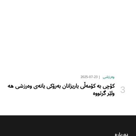
2025-07-23
وەرزشی
کۆچی بە کۆمەڵی یاریزانان بەرۆکی یانەی وەرزشی هە
ولێر گرتووە
دەربارە