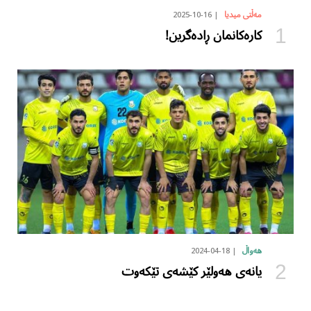
2025-10-16
مەڵتی میدیا
کارەکانمان ڕادەگرین!
2024-04-18
هەواڵ
یانەی هەولێر کێشەی تێکەوت