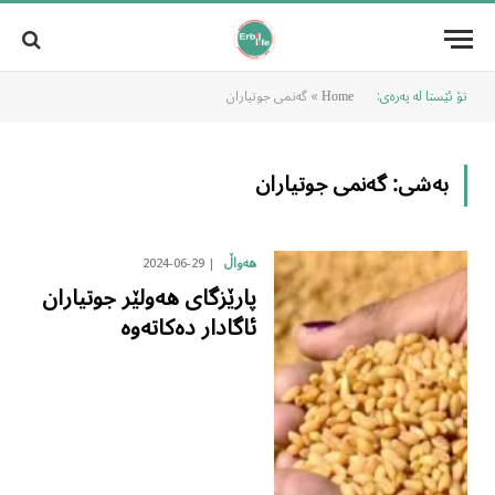
تۆ ئێستا لە پەرەی:
»
گەنمی جوتیاران
Home
بەشی:
گەنمی جوتیاران
2024-06-29
هەواڵ
پارێزگای هەولێر جوتیاران
ئاگادار دەکاتەوە