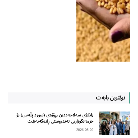
نوێترین بابەت
زانکۆی سەلاحەددین پڕۆژەی (سوود پڵەس) بۆ
خزمەتگوزاریی تەندروستی ڕادەگەیەنێت
2026-08-09