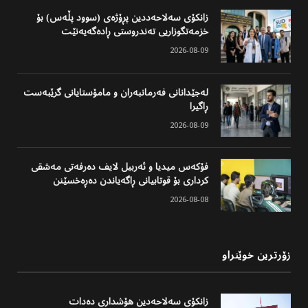
زانکۆی سەلاحەددین پڕۆژەی (سوود پڵەس) بۆ
خزمەتگوزاریی تەندروستی ڕادەگەیەنێت
2026-08-09
لەجێدانانی فەرمانبەران و مامۆستایانی گرێبەست
ڕاگیرا
2026-08-09
فۆکەس میدیا و ئەربیل لایف دەرفەتی مەشقی
کرداری بۆ قوتابیانی ڕاگەیاندن دەڕەخسێنن
2026-08-08
زۆرترین خوێنراو
زانکۆی سەلاحەدین هۆشداری دەدات