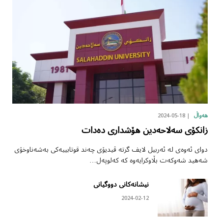
2024-05-18
هەواڵ
زانکۆی سەلاحەدین هۆشداری دەدات
دوای ئەوەی لە ئەربیل لایف گرتە ڤیدیۆی چەند قوتابییەکی بەشەناوخۆی
شەهید شەوکەت بڵاوکرایەوە کە کەلوپەل…
نیشانەکانی دووگیانی
2024-02-12