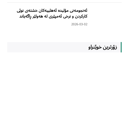
ئەنجومەنی مۆلیدە ئەهلییەکان خشتەی نوێی
کارکردن و نرخی ئەمپێری لە هەولێر ڕاگەیاند
2026-03-02
زۆرترین خوێنراو