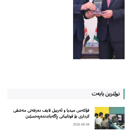
نوێترین بابەت
فۆکەس میدیا و ئەربیل لایف دەرفەتی مەشقی
کرداری بۆ قوتابیانی ڕاگەیاندندەڕەخسێنن
2026-08-08