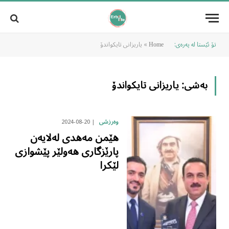
تۆ ئێستا لە پەرەی:
»
یاریزانی تایکواندۆ
Home
بەشی:
یاریزانی تایکواندۆ
2024-08-20
وەرزشی
هێمن مەهدی لەلایەن
پارێزگاری هەولێر پێشوازی
لێکرا