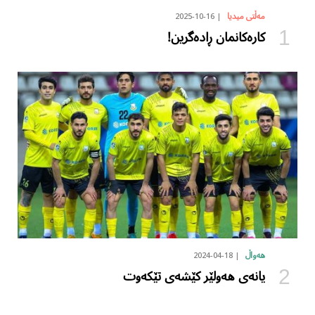
2025-10-16
مەڵتی میدیا
کارەکانمان ڕادەگرین!
2024-04-18
هەواڵ
یانەی هەولێر کێشەی تێکەوت