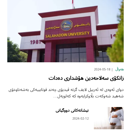
2024-05-18
هەواڵ
زانکۆی سەلاحەدین هۆشداری دەدات
دوای ئەوەی لە ئەربیل لایف گرتە ڤیدیۆی چەند قوتابییەکی بەشەناوخۆی
شەهید شەوکەت بڵاوکرایەوە کە کەلوپەل…
نیشانەکانی دووگیانی
2024-02-12