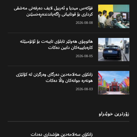
فۆکەس میدیا و ئەربیل لایف دەرفەتی مەشقی
کرداری بۆ قوتابیانی ڕاگەیاندندەڕەخسێنن
2026-08-08
هاتوچۆی هەولێر تابلۆی تایبەت بۆ ئۆتۆمبێلە
کارەبایییەکان دابین دەکات
2026-08-05
زانکۆی سەلاحەدین دەرگای وەرگرتن لە کۆلێژی
هونەرە جوانەکان واڵا دەکات
2026-08-03
زۆرترین خوێنراو
زانکۆی سەلاحەدین هۆشداری دەدات