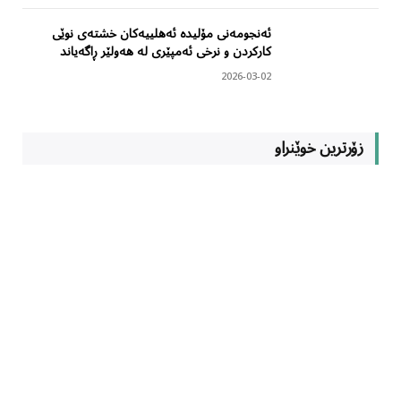
ئەنجومەنی مۆلیدە ئەهلییەکان خشتەی نوێی
کارکردن و نرخی ئەمپێری لە هەولێر ڕاگەیاند
2026-03-02
زۆرترین خوێنراو