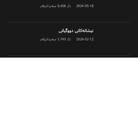
2024-05-18
5,458
سەردانیکەر
نیشانەکانی دووگیانی
2024-02-12
1,743
سەردانیکەر
ئەنجومەنی مۆلیدە ئەهلییەکان خشتەی نوێی
کارکردن و نرخی ئەمپێری لە هەولێر ڕاگەیاند
2026-03-02
1,631
سەردانیکەر
© 2026 هەموو مافێک پارێزراوە
پەڕەی سەرەکی
هەواڵ
وەرزشی
مەڵتی میدیا
کولتوور
تەکنەلۆجیا
جۆراوجۆر