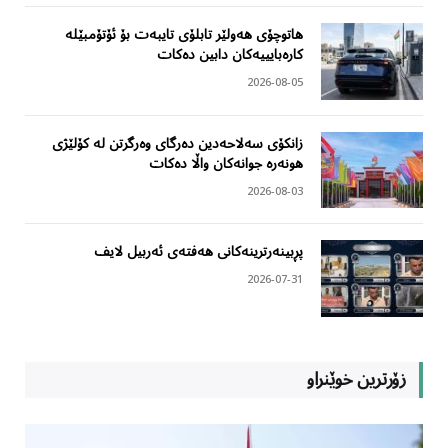
هاتوچۆی هەولێر تابلۆی تایبەت بۆ ئۆتۆمبێلە
کارەبایییەکان دابین دەکات
2026-08-05
زانکۆی سەلاحەدین دەرگای وەرگرتن لە کۆلێژی
هونەرە جوانەکان واڵا دەکات
2026-08-03
پڕبینەرترینەکانی هەفتەی ئەربیل لایف
2026-07-31
زۆرترین خوێنراو