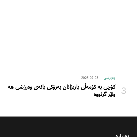
2025-07-23
وەرزشی
کۆچی بە کۆمەڵی یاریزانان بەرۆکی یانەی وەرزشی هە
ولێر گرتووە
دەربارە