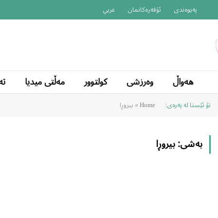
پەیوەندی
ئۆفەرەکانمان
عربي
هەواڵ
وەرزشی
کولتوور
مەڵتی میدیا
تە
تۆ ئێستا لە پەرەی:
»
بیروڕا
Home
بەشی:
بیروڕا