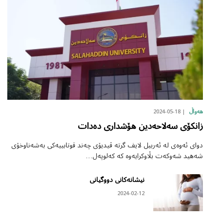
2024-05-18
هەواڵ
زانکۆی سەلاحەدین هۆشداری دەدات
دوای ئەوەی لە ئەربیل لایف گرتە ڤیدیۆی چەند قوتابییەکی بەشەناوخۆی
شەهید شەوکەت بڵاوکرایەوە کە کەلوپەل…
نیشانەکانی دووگیانی
2024-02-12