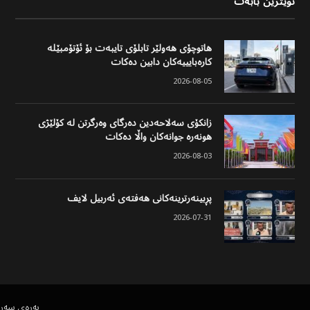
نوێترین بابەت
هاتوچۆی هەولێر تابلۆی تایبەت بۆ ئۆتۆمبێلە
کارەبایییەکان دابین دەکات
2026-08-05
زانکۆی سەلاحەدین دەرگای وەرگرتن لە کۆلێژی
هونەرە جوانەکان واڵا دەکات
2026-08-03
پڕبینەرترینەکانی هەفتەی ئەربیل لایف
2026-07-31
پەڕەی سەر