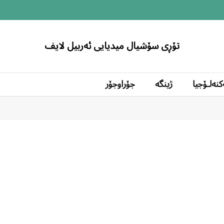
تۆڕی سۆشیال میدیایی ئەربیل لایف
کنەلۆجیا
ژینگە
جۆراوجۆر