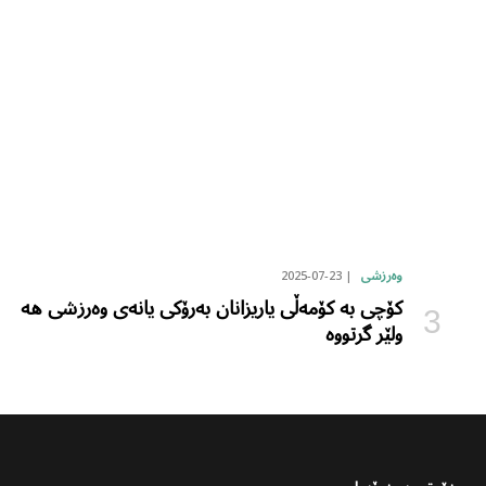
2025-07-23
وەرزشی
کۆچی بە کۆمەڵی یاریزانان بەرۆکی یانەی وەرزشی هە
ولێر گرتووە