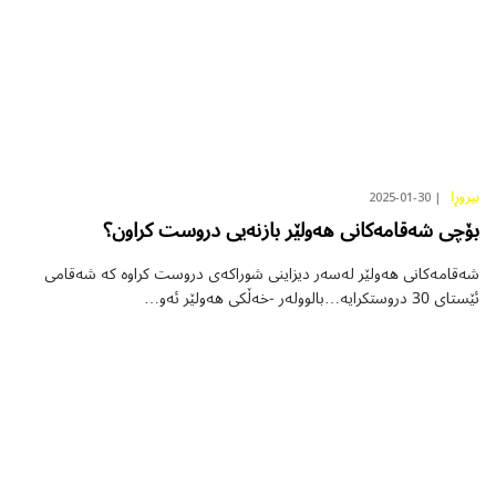
2025-01-30
بیروڕا
بۆچی شەقامەکانی هەولێر بازنەیی دروست کراون؟
شەقامەکانی هەولێر لەسەر دیزاینی شوراکەی دروست کراوە کە شەقامی
ئێستای 30 دروستکرایە…بالوولەر -خەڵكی هەولێر ئەو…