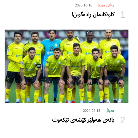
2025-10-16
مەڵتی میدیا
کارەکانمان ڕادەگرین!
2024-04-18
هەواڵ
یانەی هەولێر کێشەی تێکەوت