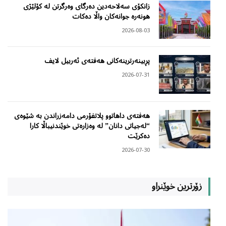
زانکۆی سەلاحەدین دەرگای وەرگرتن لە کۆلێژی
هونەرە جوانەکان واڵا دەکات
2026-08-03
پڕبینەرترینەکانی هەفتەی ئەربیل لایف
2026-07-31
هەفتەی داهاتوو پلاتفۆرمی دامەزراندن بە شێوەی
“لەجیاتی دانان” لە وەزارەتی خوێندنیباڵا کارا
دەکرێت
2026-07-30
زۆرترین خوێنراو