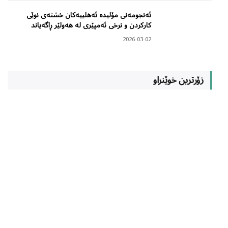
ئەنجومەنی مۆلیدە ئەهلییەکان خشتەی نوێی
کارکردن و نرخی ئەمپێری لە هەولێر ڕاگەیاند
2026-03-02
زۆرترین خوێنراو