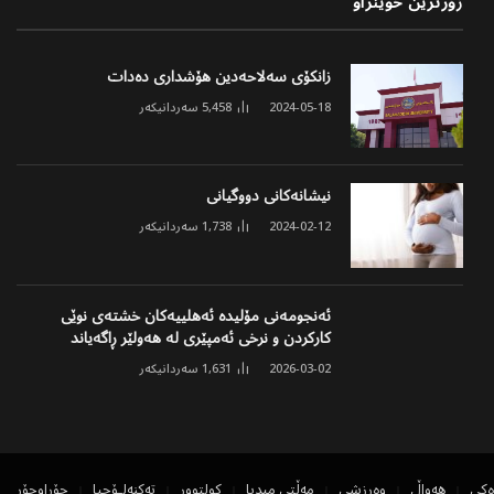
زۆرترین خوێنراو
زانکۆی سەلاحەدین هۆشداری دەدات
2024-05-18
5,458
سەردانیکەر
نیشانەکانی دووگیانی
2024-02-12
1,738
سەردانیکەر
ئەنجومەنی مۆلیدە ئەهلییەکان خشتەی نوێی
کارکردن و نرخی ئەمپێری لە هەولێر ڕاگەیاند
2026-03-02
1,631
سەردانیکەر
ەکی
هەواڵ
وەرزشی
مەڵتی میدیا
کولتوور
تەکنەلۆجیا
جۆراوجۆر