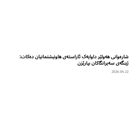
شارەوانی هەولێر داوایەک ئاراستەی هاونیشتمانیان دەکات:
ژینگەی سەیرانگاکان بپارێزن
2026-04-22