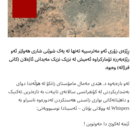
ڕێژەی زۆری ئەو مەترسییە تەنها لە یەک شوێنی شاری هەولێر ئەو
رێژەبەرزە تۆمارکراوە ئەمیش لە نزیک نزیک مەیدانی ئاژەلان (کانی
قرژالە) وەبوە.
لەو بارەیەوە د. هێدی جەمال مامۆستای زانکۆ لە هۆڵەندا دوای
بەشداریکردنی لە کۆنفرانسی سالانەی تایبەت بە تازەترین تەکنیک
و داهێنانەکانی بواری زانستی هەستکردن لەدورەوە ناسراو بە
Whispers لە وولاتی یۆنان – ئەسینادا نوسیوویەتی:
ئێمە لەکوێ دا خەوتوین !