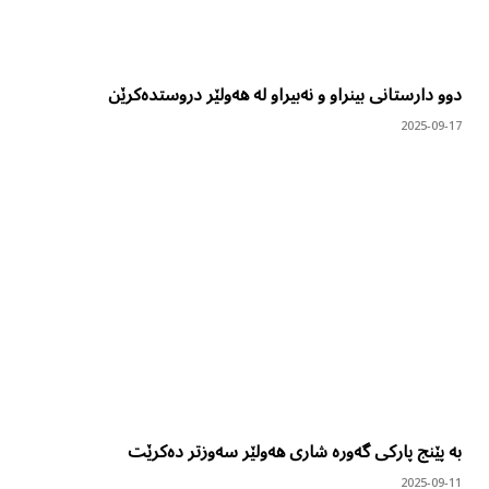
دوو دارستانی بینراو و نەبیراو لە هەولێر دروستدەکرێن
2025-09-17
بە پێنج پارکی گەورە شاری هەولێر سەوزتر دەکرێت
2025-09-11