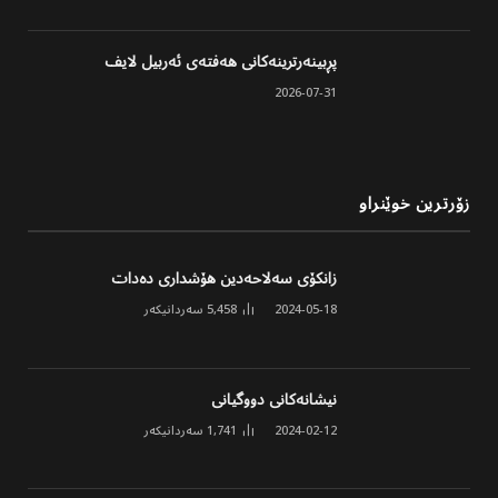
پڕبینەرترینەکانی هەفتەی ئەربیل لایف
2026-07-31
زۆرترین خوێنراو
زانکۆی سەلاحەدین هۆشداری دەدات
2024-05-18
5,458
سەردانیکەر
نیشانەکانی دووگیانی
2024-02-12
1,741
سەردانیکەر