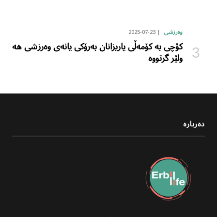
2025-07-23
وەرزشی
کۆچی بە کۆمەڵی یاریزانان بەرۆکی یانەی وەرزشی هە
ولێر گرتووە
دەربارە