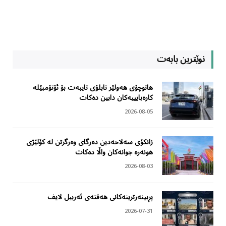
نوێترین بابەت
هاتوچۆی هەولێر تابلۆی تایبەت بۆ ئۆتۆمبێلە
کارەبایییەکان دابین دەکات
2026-08-05
زانکۆی سەلاحەدین دەرگای وەرگرتن لە کۆلێژی
هونەرە جوانەکان واڵا دەکات
2026-08-03
پڕبینەرترینەکانی هەفتەی ئەربیل لایف
2026-07-31