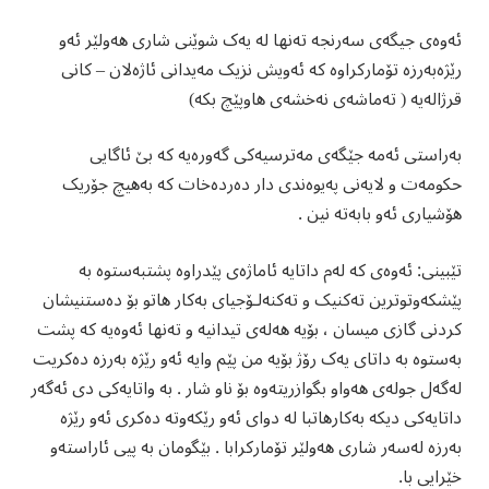
ئەوەی جیگەی سەرنجە تەنها لە یەک شوێنی شاری هەولێر ئەو
رێژەبەرزە تۆمارکراوە کە ئەویش نزیک مەیدانی ئاژەلان – کانی
قرژالەیە ( تەماشەی نەخشەی هاوپێچ بکە)
بەراستی ئەمە جێگەی مەترسیەکی گەورەیە کە بێ ئاگایی
حکومەت و لایەنی پەیوەندی دار دەردەخات کە بەهیچ جۆریک
هۆشیاری ئەو بابەتە نین .
تێبینی: ئەوەی کە لەم داتایە ئاماژەی پێدراوە پشتبەستوە بە
پێشکەوتوترین تەکنیک و تەکنەلۆجیای بەکار هاتو بۆ دەستنیشان
کردنی گازی میسان ، بۆیە هەلەی تیدانیە و تەنها ئەوەیە کە پشت
بەستوە بە داتای یەک رۆژ بۆیە من پێم وایە ئەو رێژە بەرزە دەکریت
لەگەل جولەی هەواو بگوازریتەوە بۆ ناو شار . بە واتایەکی دی ئەگەر
داتایەکی دیکە بەکارهاتبا لە دوای ئەو رێکەوتە دەکری ئەو رێژە
بەرزە لەسەر شاری هەولێر تۆمارکرابا . بێگومان بە پیی ئاراستەو
خێرایی با.