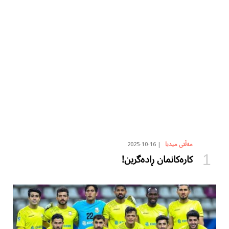
2025-10-16
مەڵتی میدیا
کارەکانمان ڕادەگرین!