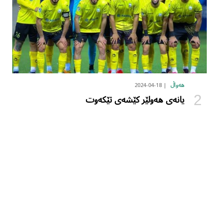
2024-04-18
هەواڵ
یانەی هەولێر کێشەی تێکەوت