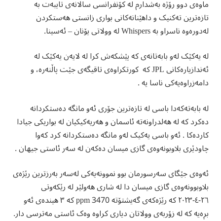
ماوەی دوو رۆژە بەشدارم لە کۆنفرانسی سالانەی تایبەت بە
تازەترین تەکنیک و داهێنانەکانی بواری زانستی هەستکردن
لەدورەوە ناسراو بە Whispers لە وولاتی یۆنان – ئەسینا.
لە یەکێک لەو بابەتانەی کە پێشکەش کرا لە لایەن یەکێک لە
ئەندازیارەکانی JPL کە ‏ کورتکراوەی تاقیگەی جێت پاڵنەرە، و
دامەزراوەیەکی ناسا یە .
لە
بابەتەکەدا باسی لە تازەترین جۆری ئەو مانگە دەستکردانە
دەکرد کە لە هەلدراونەتە ئاسمان و هەریەکیکیان لە بواریکی جیادا
کاردەکا . ئەو باسی یەکیک لەو مانگە دەستکردانە کرد کەوا
چاودێری بلاوبونەوەی گازی میسان دەکەن لە سەر ئاستی جیهان .
ئەوەی جێگای سەرسورمان بوو نموونەیەکی لەسەر بەرزترین رێژەی
بلاوبوونەوەی گازی میسان دا لە شاری هەولێر لە رێکەوتی
٢٦-٤-٢٠٢٣ کە رێژەکەی گەیشتۆتە 3470 ppm کە ٣ هیندەی ئەو
بڕەیە کە لە زۆربەی وولاتان دیاری کراوە وەک ئاستی مەترسی دار.