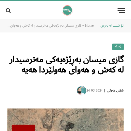
تۆ ئێستا لە پەرەی:
»
گازی میسان بەڕێژەیەکی مەترسیدار لە کەش و هەوای هەولێردا هەیە
Home
ژینگە
گازی میسان بەڕێژەیەکی مەترسیدار
لە کەش و هەوای هەولێردا هەیە
2024-03-24
شڤان هەرکی