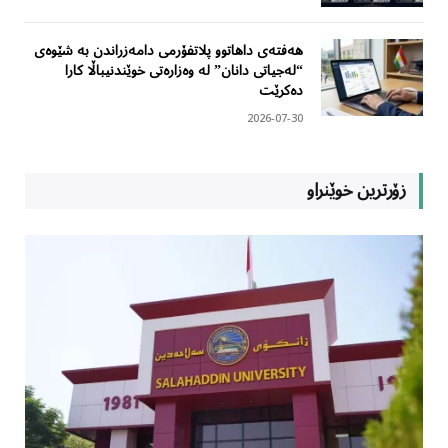
هەفتەی داهاتوو پلاتفۆرمی دامەزراندن بە شێوەی
“لەجیاتی دانان” لە وەزارەتی خوێندنیباڵا کارا
دەکرێت
2026-07-30
زۆرترین خوێنراو