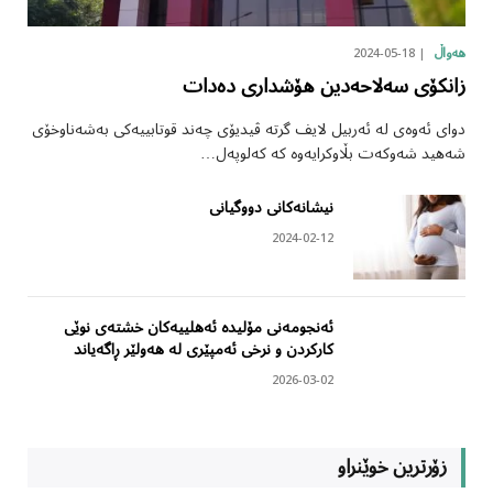
2024-05-18
هەواڵ
زانکۆی سەلاحەدین هۆشداری دەدات
دوای ئەوەی لە ئەربیل لایف گرتە ڤیدیۆی چەند قوتابییەکی بەشەناوخۆی
شەهید شەوکەت بڵاوکرایەوە کە کەلوپەل…
نیشانەکانی دووگیانی
2024-02-12
ئەنجومەنی مۆلیدە ئەهلییەکان خشتەی نوێی
کارکردن و نرخی ئەمپێری لە هەولێر ڕاگەیاند
2026-03-02
زۆرترین خوێنراو