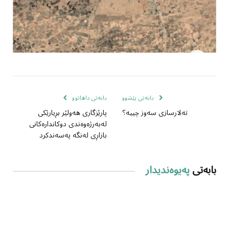
بابەتی پێشوو
بابەتی داهاتوو
تەلارسازی سەوز چییە؟
پارێزگارى هەولێر بڕیارێکی
لەبەرژەوەندی دوکاندارەکانی
بازاڕی لەنگە پەسەندکرد
بابەتی
پەیوەندیدار