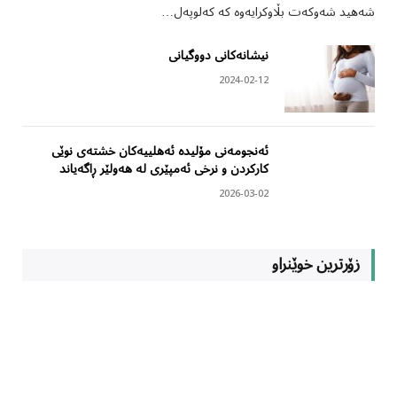
شەهید شەوکەت بڵاوکرایەوە کە کەلوپەل…
نیشانەکانی دووگیانی
2024-02-12
ئەنجومەنی مۆلیدە ئەهلییەکان خشتەی نوێی
کارکردن و نرخی ئەمپێری لە هەولێر ڕاگەیاند
2026-03-02
زۆرترین خوێنراو