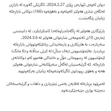
دوای ئەوەی ئێوارەی ڕۆژی 2024.2.27، ئاگرێکی گەورە لە بازاڕی
لەنگەی شاری هەولێر کەوتەوە و بەهۆیەوە (166) دوکانی بازاڕەکە
زیانیان پێگەیشت.
پارێزگاری هەولێر لە ڕاگەیاندراوەکەدا ئاشکرایکرد، لە دانیشتنى
ژمارەى 10ى ئەنجومەنى شارەوانى هەولێر لە 2024.3.6،
سەربارەت بە هاریکارى و یارمەتیدانى زیانلێکەوتووانى بازاڕەکە
بڕیاردرا، بەلێخۆشبوونى (یەک ساڵ) لە کرێى ساڵانە و (6 مانگ)
لێخۆشبوون لە ڕسووماتى خۆڵ و خاشاکى هەموو ئەو دوکانانەى
بازاڕەکە، کە گرێبەستیان لەگەڵ سەرۆکایەتى شارەوانى هەولێر
هەیە و بەهۆى ڕووداوى ئاگرکەوتنەوەکە زیانیان بەرکەوتووە.
لەمڕۆوە بڕیارەکە لەلایەن بەشى ژمێریارى و داهات و گرێبەستەکان
دەچێتە بوارى جێبەجێکردنەوە.