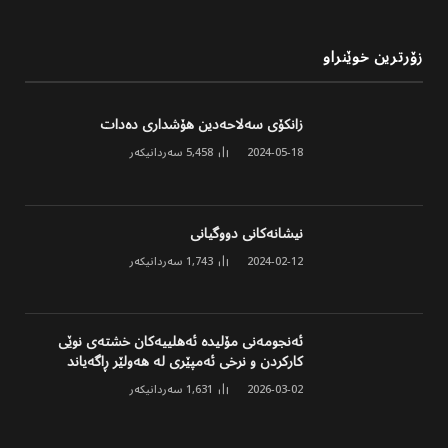
زۆرترین خوێنراو
زانکۆی سەلاحەدین هۆشداری دەدات
2024-05-18
5,458
سەردانیکەر
نیشانەکانی دووگیانی
2024-02-12
1,743
سەردانیکەر
ئەنجومەنی مۆلیدە ئەهلییەکان خشتەی نوێی
کارکردن و نرخی ئەمپێری لە هەولێر ڕاگەیاند
2026-03-02
1,631
سەردانیکەر