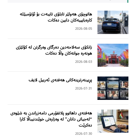
هاتوچۆی هەولێر تابلۆی تایبەت بۆ ئۆتۆمبێلە
کارەبایییەکان دابین دەکات
2026-08-05
زانکۆی سەلاحەدین دەرگای وەرگرتن لە کۆلێژی
هونەرە جوانەکان واڵا دەکات
2026-08-03
پڕبینەرترینەکانی هەفتەی ئەربیل لایف
2026-07-31
هەفتەی داهاتوو پلاتفۆرمی دامەزراندن بە شێوەی
“لەجیاتی دانان” لە وەزارەتی خوێندنیباڵا کارا
دەکرێت
2026-07-30