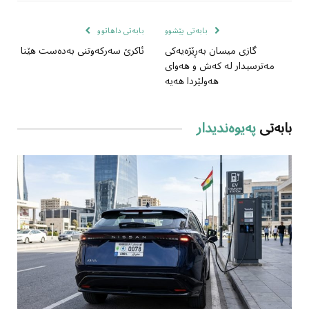
بابەتی پێشوو
بابەتی داهاتوو
گازی میسان بەڕێژەیەکی
ئاکرێ سەرکەوتنی بەدەست هێنا
مەترسیدار لە کەش و هەوای
هەولێردا هەیە
بابەتی
پەیوەندیدار