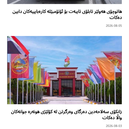
هاتوچۆی هەولێر تابلۆی تایبەت بۆ ئۆتۆمبێلە کارەبایییەکان دابین
دەکات
2026-08-05
زانکۆی سەلاحەدین دەرگای وەرگرتن لە کۆلێژی هونەرە جوانەکان
واڵا دەکات
2026-08-03