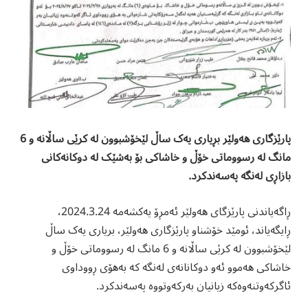
پارێزگارى هەولێر بڕیارى یەک ساڵ لێخۆشبوون لە کرێى ساڵانە و 6
مانگ لە رسووماتی خۆڵ و خاشاکى بۆ بەشێک لە دوکانەکانی
بازاڕی لەنگە پەسەندکرد.
ڕاگەیاندنى پارێزگاى هەولێر ئەمڕۆ یەکشەمە 2024.3.24،
ڕایگەیاند، ئومێد خۆشناو پارێزگارى هەولێر، بریارى یەک ساڵ
لێخۆشبوون لە کرێى ساڵانە و 6 مانگ لە رسووماتی خۆڵ و
خاشاکى هەموو ئەو دوکانانەى لەنگە کە بەهۆى ڕووداوى
ئاگرکەوتنەوەکە زیانیان بەرکەوتووە پەسەندکرد.