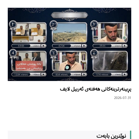
پڕبینەرترینەکانی هەفتەی ئەربیل لایف
2026-07-31
نوێترین بابەت