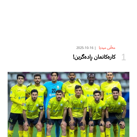
2025-10-16
مەڵتی میدیا
کارەکانمان ڕادەگرین!