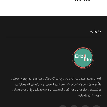
دەربارە
ئەم ناوەندە میدیاییە لەلایەن چەند گەنجێکی شارەزاو دەرچووی بەشی
ڕاگەیاندن بەڕێوەدەبردرێت، مۆلەتی فەرمی و کارکردنی لە وەزارەتی
ڕوشنبیری حکومەتی هەرێمی کوردستان و سەندیکای ڕۆژنامەنووسانی
کوردستان پێدراوە.