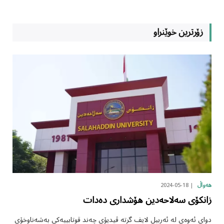
زۆرترین خوێنراو
2024-05-18
هەواڵ
زانکۆی سەلاحەدین هۆشداری دەدات
دوای ئەوەی لە ئەربیل لایف گرتە ڤیدیۆی چەند قوتابییەکی بەشەناوخۆی