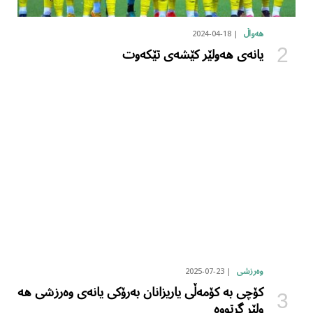
2024-04-18
هەواڵ
یانەی هەولێر کێشەی تێکەوت
2025-07-23
وەرزشی
کۆچی بە کۆمەڵی یاریزانان بەرۆکی یانەی وەرزشی هە
ولێر گرتووە