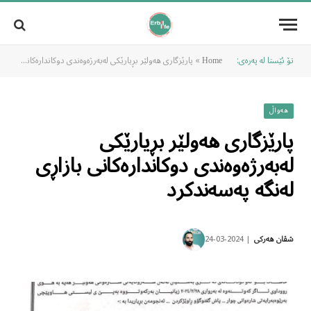
تۆ ئێستا لە پەرەی:
»
پارێزگارى هەولێر بڕیارێکی لەبەرژەوەندی دوکاندارەکانی بازاڕی لەنگە پەسەندکرد
Home
هەواڵ
پارێزگارى هەولێر بڕیارێکی
لەبەرژەوەندی دوکاندارەکانی بازاڕی
لەنگە پەسەندکرد
2024-03-24
شڤان هەرکی