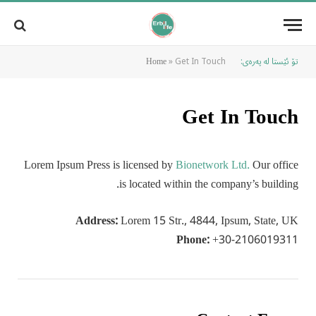
تۆ ئێستا لە پەرەی:
Get In Touch
»
Home
Get In Touch
Lorem Ipsum Press is licensed by
Bionetwork Ltd.
Our office
is located within the company’s building.
Address:
Lorem 15 Str., 4844, Ipsum, State, UK
Phone:
+30-2106019311