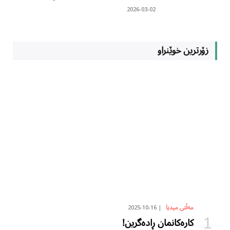
2026-03-02
زۆرترین خوێنراو
2025-10-16
مەڵتی میدیا
کارەکانمان ڕادەگرین!