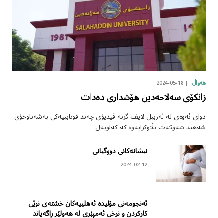
2024-05-18
هەواڵ
زانکۆی سەلاحەدین هۆشداری دەدات
دوای ئەوەی لە ئەربیل لایف گرتە ڤیدیۆی چەند قوتابییەکی بەشەناوخۆی
شەهید شەوکەت بڵاوکرایەوە کە کەلوپەل…
نیشانەکانی دووگیانی
2024-02-12
ئەنجومەنی مۆلیدە ئەهلییەکان خشتەی نوێی
کارکردن و نرخی ئەمپێری لە هەولێر ڕاگەیاند