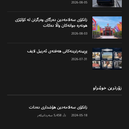
2026-08-05
زانکۆی سەلاحەدین دەرگای وەرگرتن لە کۆلێژی
هونەرە جوانەکان واڵا دەکات
2026-08-03
پڕبینەرترینەکانی هەفتەی ئەربیل لایف
2026-07-31
زۆرترین خوێنراو
زانکۆی سەلاحەدین هۆشداری دەدات
2024-05-18
5,458
سەردانیکەر