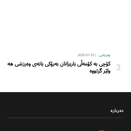
2025-07-23
وەرزشی
کۆچی بە کۆمەڵی یاریزانان بەرۆکی یانەی وەرزشی هە
ولێر گرتووە
دەربارە