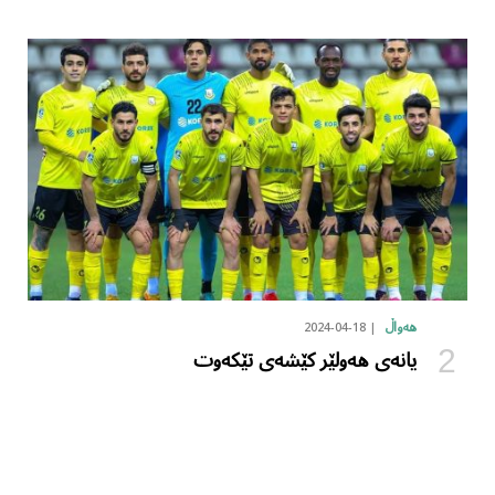
2024-04-18
هەواڵ
یانەی هەولێر کێشەی تێکەوت