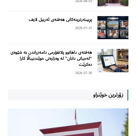
2026-08-03
پڕبینەرترینەکانی هەفتەی ئەربیل لایف
2026-07-31
هەفتەی داهاتوو پلاتفۆرمی دامەزراندن بە شێوەی
“لەجیاتی دانان” لە وەزارەتی خوێندنیباڵا کارا
دەکرێت
2026-07-30
زۆرترین خوێنراو