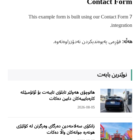
Contact Form
This example form is built using our Contact Form 7
integration.
هەڵە:
فۆڕمی پەیوەندیکردن نەدۆزراوەتەوە.
نوێترین بابەت
هاتوچۆی هەولێر تابلۆی تایبەت بۆ ئۆتۆمبێلە
کارەبایییەکان دابین دەکات
2026-08-05
زانکۆی سەلاحەدین دەرگای وەرگرتن لە کۆلێژی
هونەرە جوانەکان واڵا دەکات