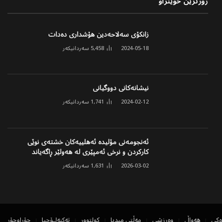
زۆرترین خوێنراو
زانکۆی سەلاحەدین هۆشداری دەدات
2024-05-18
5,458
سەردانیکەر
نیشانەکانی دووگیانی
2024-02-12
1,741
سەردانیکەر
ئەنجومەنی مۆلیدە ئەهلییەکان خشتەی نوێی
کارکردن و نرخی ئەمپێری لە هەولێر ڕاگەیاند
2026-03-02
1,631
سەردانیکەر
ەکی
هەواڵ
وەرزشی
مەڵتی میدیا
کولتوور
تەکنەلۆجیا
جۆراوجۆر