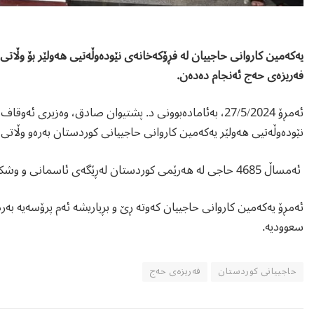
فەریزەی حەج ئەنجام دەدەن.
ئەمڕۆ 27/5/2024، بەئامادەبوونی د. پشتیوان صادق، وەزیری 
نێودەوڵەتیی هەولێر یەکەمین کاروانی حاجییانی کوردستان بەرەو وڵاتی 
ئەمساڵ 4685 حاجی لە هەرێمی کوردستان لەڕێگەی ئاسمانی و وشکانی، گەشت بۆ وڵاتی سعوودیە دەکەن.
سعوودیە.
حاجییانی کوردستان
فەریزەی حەج