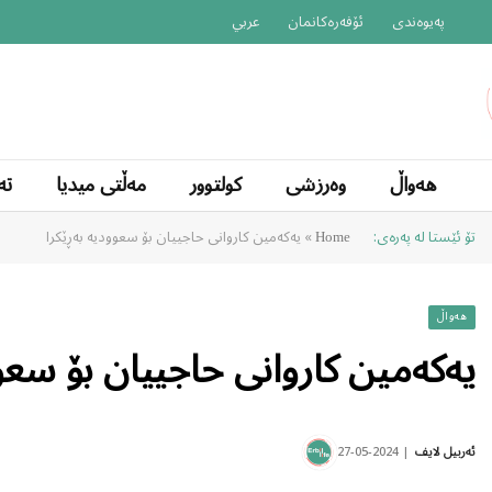
پەیوەندی
ئۆفەرەکانمان
عربي
هەواڵ
وەرزشی
کولتوور
مەڵتی میدیا
تە
تۆ ئێستا لە پەرەی:
»
یەکەمین کاروانی حاجییان بۆ سعوودیە بەڕێکرا
Home
هەواڵ
یەکەمین کاروانی حاجییان بۆ سعوو
2024-05-27
ئەربیل لایف