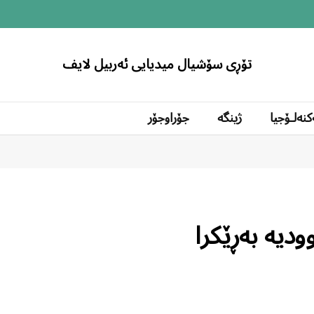
تۆڕی سۆشیال میدیایی ئەربیل لایف
کنەلۆجیا
ژینگە
جۆراوجۆر
دیە بەڕێکرا