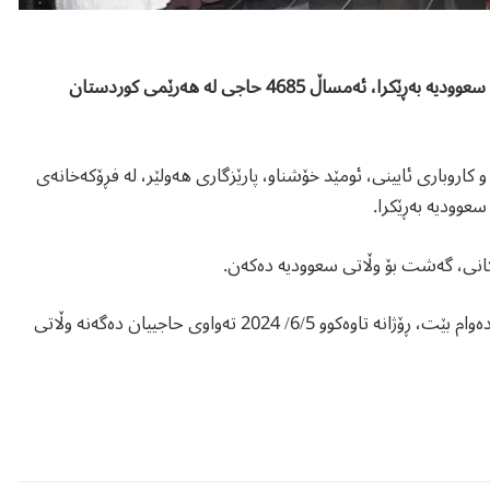
یەکەمین کاروانی حاجییان لە فڕۆکەخانەی نێودەوڵەتیی هەولێر بۆ وڵاتی سعوودیە بەڕێکرا، ئەمساڵ 4685 حاجی لە هەرێمی کوردستان
ئەوقاف و کاروباری ئایینی، ئومێد خۆشناو، پارێزگاری هەولێر، لە فڕۆکەخانەی
سعوودیە بەڕێکرا.
ئەمڕۆ یەکەمین کاروانی حاجییان کەوتە ڕێ و بڕیاریشە ئەم پرۆسەیە بەردەوام بێت، ڕۆژانە تاوەکوو 6/5/ 2024 تەواوی حاجییان دەگەنە وڵاتی