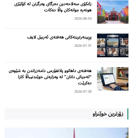
زانکۆی سەلاحەدین دەرگای وەرگرتن لە کۆلێژی
هونەرە جوانەکان واڵا دەکات
2026-08-03
پڕبینەرترینەکانی هەفتەی ئەربیل لایف
2026-07-31
هەفتەی داهاتوو پلاتفۆرمی دامەزراندن بە شێوەی
“لەجیاتی دانان” لە وەزارەتی خوێندنیباڵا کارا
دەکرێت
2026-07-30
زۆرترین خوێنراو