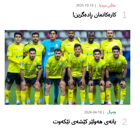
2025-10-16
مەڵتی میدیا
کارەکانمان ڕادەگرین!
2024-04-18
هەواڵ
یانەی هەولێر کێشەی تێکەوت