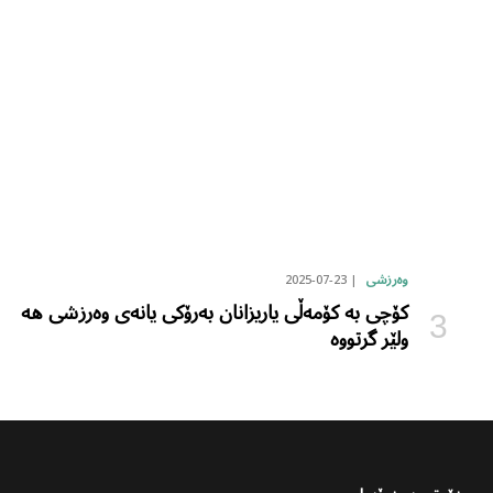
2025-07-23
وەرزشی
کۆچی بە کۆمەڵی یاریزانان بەرۆکی یانەی وەرزشی هە
ولێر گرتووە