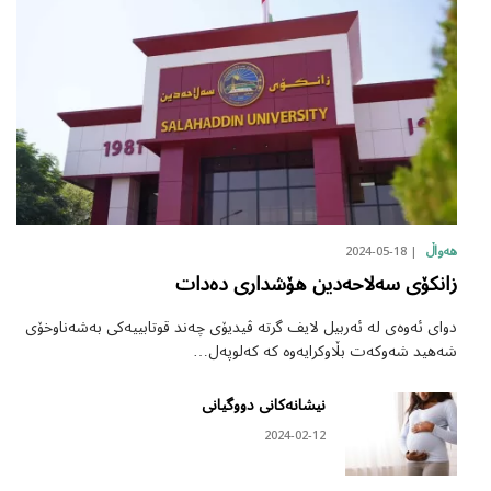
2024-05-18
هەواڵ
زانکۆی سەلاحەدین هۆشداری دەدات
دوای ئەوەی لە ئەربیل لایف گرتە ڤیدیۆی چەند قوتابییەکی بەشەناوخۆی
شەهید شەوکەت بڵاوکرایەوە کە کەلوپەل…
نیشانەکانی دووگیانی
2024-02-12