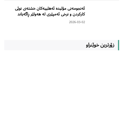
ئەنجومەنی مۆلیدە ئەهلییەکان خشتەی نوێی
کارکردن و نرخی ئەمپێری لە هەولێر ڕاگەیاند
2026-03-02
زۆرترین خوێنراو