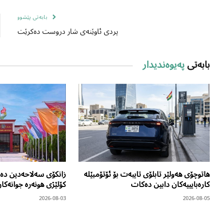
بابەتی پێشوو
پردی ئاوێنەی شار دروست دەکرێت
بابەتی
پەیوەندیدار
هاتوچۆی هەولێر تابلۆی تایبەت بۆ ئۆتۆمبێلە
زانکۆی سەلاحەدین دەر
کارەبایییەکان دابین دەکات
کۆلێژی هونەرە جوانەکا
2026-08-03
2026-08-05