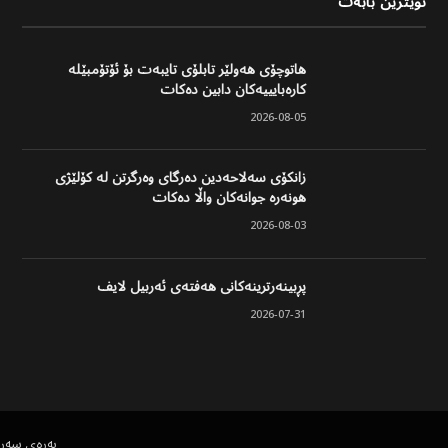
نوێترین بابەت
هاتوچۆی هەولێر تابلۆی تایبەت بۆ ئۆتۆمبێلە
کارەبایییەکان دابین دەکات
2026-08-05
زانکۆی سەلاحەدین دەرگای وەرگرتن لە کۆلێژی
هونەرە جوانەکان واڵا دەکات
2026-08-03
پڕبینەرترینەکانی هەفتەی ئەربیل لایف
2026-07-31
پەڕەی سەر