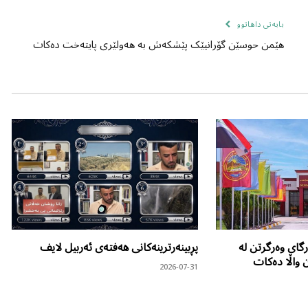
بابەتی داهاتوو
هێمن حوسێن گۆرانیێک پێشكە‌ش بە هەولێری پایتەخت دەكات
گای وەرگرتن لە
پڕبینەرترینەکانی هەفتەی ئەربیل لایف
ن واڵا دەکات
2026-07-31