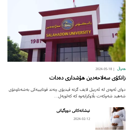
2024-05-18
هەواڵ
زانکۆی سەلاحەدین هۆشداری دەدات
دوای ئەوەی لە ئەربیل لایف گرتە ڤیدیۆی چەند قوتابییەکی بەشەناوخۆی
شەهید شەوکەت بڵاوکرایەوە کە کەلوپەل…
نیشانەکانی دووگیانی
2024-02-12