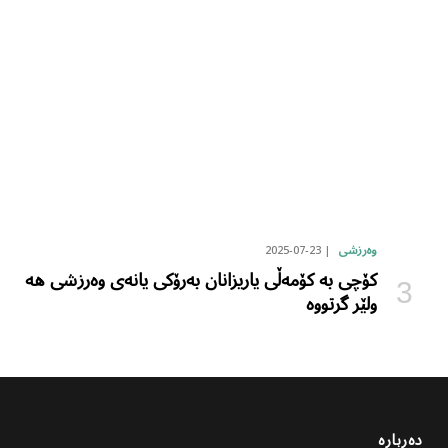
2025-07-23
وەرزشی
کۆچی بە کۆمەڵی یاریزانان بەرۆکی یانەی وەرزشی هە
ولێر گرتووە
دەربارە