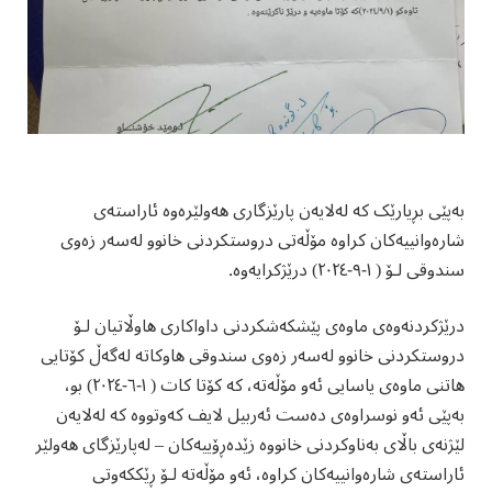
بەپێی بڕیارێک کە لەلایەن پارێزگاری هەولێرەوە ئاراستەی
شارەوانییەکان کراوە مۆڵەتی دروستکردنی خانوو لەسەر زەوی
سندوقی لۆ ( ١-٩-٢٠٢٤) درێژکرایەوە.
درێژکردنەوەی ماوەی پێشکەشکردنی داواکاری هاوڵاتیان لۆ
دروستکردنی خانوو لەسەر زەوی سندوقی هاوکاتە لەگەڵ کۆتایی
هاتنی ماوەی یاسایی ئەو مۆڵەتە، کە کۆتا کات ( ١-٦-٢٠٢٤) بو،
بەپێی ئەو نوسراوەی دەست ئەربیل لایف کەوتووە کە لەلایەن
لێژنەی باڵای بەناوکردنی خانووە زێدەڕۆییەکان – لەپارێزگای هەولێر
ئاراستەی شارەوانییەکان کراوە، ئەو مۆڵەتە لۆ ڕێککەوتی