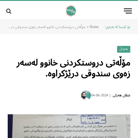
تۆ ئێستا لە پەرەی:
»
مۆڵەتی دروستکردنی خانوو لەسەر زەوی سندوقی درێژکراوە.
Home
هەواڵ
مۆڵەتی دروستکردنی خانوو لەسەر
زەوی سندوقی درێژکراوە.
2024-06-04
شڤان هەرکی