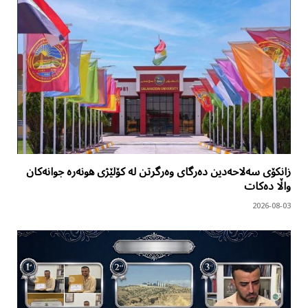
زانکۆی سەلاحەدین دەرگای وەرگرتن لە کۆلێژی هونەرە جوانەکان
واڵا دەکات
2026-08-03