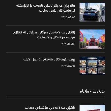
هاتوچۆی هەولێر تابلۆی تایبەت بۆ ئۆتۆمبێلە
کارەبایییەکان دابین دەکات
2026-08-05
زانکۆی سەلاحەدین دەرگای وەرگرتن لە کۆلێژی
هونەرە جوانەکان واڵا دەکات
2026-08-03
پڕبینەرترینەکانی هەفتەی ئەربیل لایف
2026-07-31
زۆرترین خوێنراو
زانکۆی سەلاحەدین هۆشداری دەدات