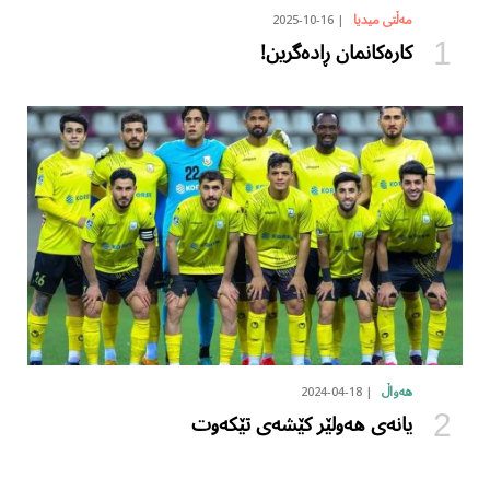
2025-10-16
مەڵتی میدیا
کارەکانمان ڕادەگرین!
2024-04-18
هەواڵ
یانەی هەولێر کێشەی تێکەوت