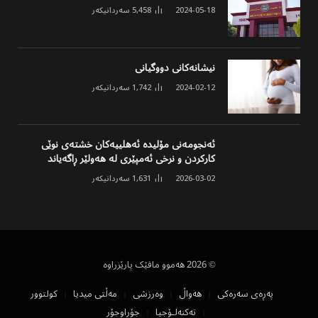
2024-05-18
5,458
سەردانیکەر
نیشانەکانی دووگیانی
2024-02-12
1,742
سەردانیکەر
ئەنجومەنی مۆلیدە ئەهلییەکان خشتەی نوێی
کارکردن و نرخی ئەمپێری لە هەولێر ڕاگەیاند
2026-03-02
1,631
سەردانیکەر
© 2026 هەموو مافێک پارێزراوە
پەڕەی سەرەکی
هەواڵ
وەرزشی
مەڵتی میدیا
کولتوور
تەکنەلۆجیا
جۆراوجۆر