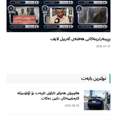
پڕبینەرترینەکانی هەفتەی ئەربیل لایف
2026-07-31
نوێترین بابەت
هاتوچۆی هەولێر تابلۆی تایبەت بۆ ئۆتۆمبێلە
کارەبایییەکان دابین دەکات
2026-08-05