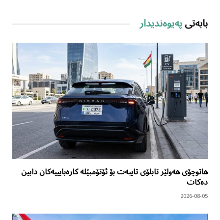
بابەتی
پەیوەندیدار
هاتوچۆی هەولێر تابلۆی تایبەت بۆ ئۆتۆمبێلە کارەبایییەکان دابین
دەکات
2026-08-05