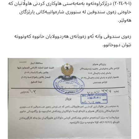
(١-٩-٢٠٢٤) درێژکراوەتەوە بەمەبەستی هاوکاری کردنی هاوڵاتیان کە
خاوەنی زەوی سندوقین لە سنووری شارەوانییەکانی پارێزگای
هەولێر.
زەوی سندوقی واتە ئەو زەویانەی هەردوولایان خانووە کەوتووتە
نێوان دووخانوو.