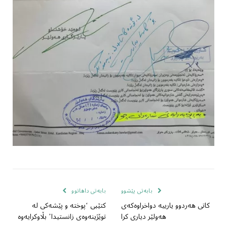
بابەتی پێشوو
بابەتی داهاتوو
کاتی هەردوو یارییە دواخراوەکەی
کتێبی ‘پوختە و پێشەکی لە
هەولێر دیاری کرا
توێژینەوەی زانستیدا’ بڵاوکرایەوە