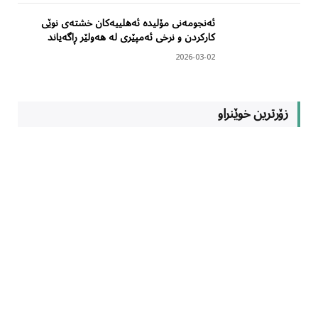
ئەنجومەنی مۆلیدە ئەهلییەکان خشتەی نوێی
کارکردن و نرخی ئەمپێری لە هەولێر ڕاگەیاند
2026-03-02
زۆرترین خوێنراو