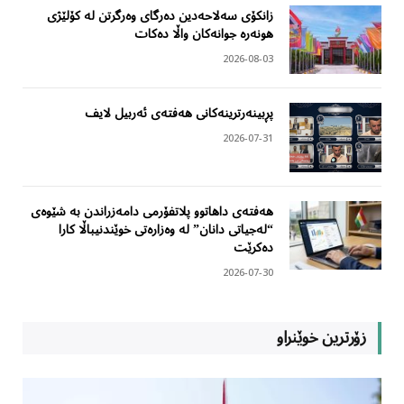
زانکۆی سەلاحەدین دەرگای وەرگرتن لە کۆلێژی
هونەرە جوانەکان واڵا دەکات
2026-08-03
پڕبینەرترینەکانی هەفتەی ئەربیل لایف
2026-07-31
هەفتەی داهاتوو پلاتفۆرمی دامەزراندن بە شێوەی
“لەجیاتی دانان” لە وەزارەتی خوێندنیباڵا کارا
دەکرێت
2026-07-30
زۆرترین خوێنراو