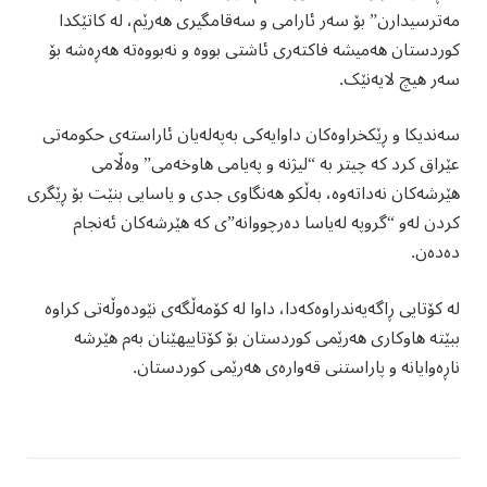
مەترسیدارن” بۆ سەر ئارامی و سەقامگیری هەرێم، لە کاتێکدا
کوردستان هەمیشە فاکتەری ئاشتی بووە و نەبووەتە هەڕەشە بۆ
سەر هیچ لایەنێک.
سەندیکا و ڕێکخراوەکان داوایەکی بەپەلەیان ئاراستەی حکومەتی
عێراق کرد کە چیتر بە “لیژنە و پەیامی هاوخەمی” وەڵامی
هێرشەکان نەداتەوە، بەڵکو هەنگاوی جدی و یاسایی بنێت بۆ ڕێگری
کردن لەو “گروپە لەیاسا دەرچووانە”ی کە هێرشەکان ئەنجام
دەدەن.
لە کۆتایی ڕاگەیەندراوەکەدا، داوا لە کۆمەڵگەی نێودەوڵەتی کراوە
ببێتە هاوکاری هەرێمی کوردستان بۆ کۆتاییهێنان بەم هێرشە
ناڕەوایانە و پاراستنی قەوارەی هەرێمی کوردستان.