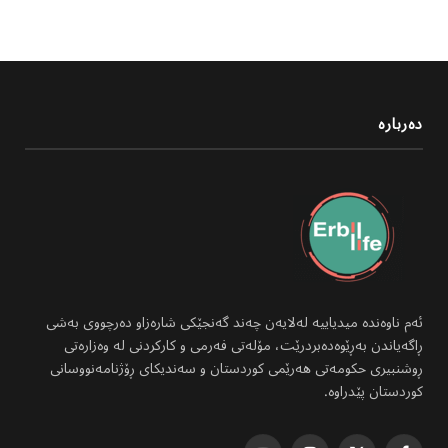
دەربارە
ئەم ناوەندە میدیاییە لەلایەن چەند گەنجێکی شارەزاو دەرچووی بەشی
ڕاگەیاندن بەڕێوەدەبردرێت، مۆلەتی فەرمی و کارکردنی لە وەزارەتی
ڕوشنبیری حکومەتی هەرێمی کوردستان و سەندیکای ڕۆژنامەنووسانی
کوردستان پێدراوە.