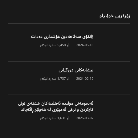
زۆرترین خوێنراو
زانکۆی سەلاحەدین هۆشداری دەدات
2024-05-18
5,458
سەردانیکەر
نیشانەکانی دووگیانی
2024-02-12
1,737
سەردانیکەر
ئەنجومەنی مۆلیدە ئەهلییەکان خشتەی نوێی
کارکردن و نرخی ئەمپێری لە هەولێر ڕاگەیاند
2026-03-02
1,631
سەردانیکەر