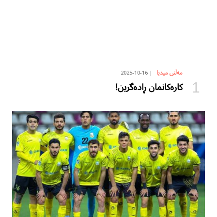
2025-10-16
مەڵتی میدیا
کارەکانمان ڕادەگرین!