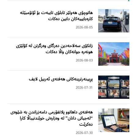
هاتوچۆی هەولێر تابلۆی تایبەت بۆ ئۆتۆمبێلە
کارەبایییەکان دابین دەکات
2026-08-05
زانکۆی سەلاحەدین دەرگای وەرگرتن لە کۆلێژی
هونەرە جوانەکان واڵا دەکات
2026-08-03
پڕبینەرترینەکانی هەفتەی ئەربیل لایف
2026-07-31
هەفتەی داهاتوو پلاتفۆرمی دامەزراندن بە شێوەی
“لەجیاتی دانان” لە وەزارەتی خوێندنیباڵا کارا
دەکرێت
2026-07-30