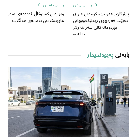
بابەتی پێشوو
بابەتی داهاتوو
پارێزگاری هەولێر: حکومەتی عێراق
وەزارەتی کشتوکاڵ قەدەغەی سەر
دەبێت قەرەبووی زیانلێکەوتووانی
هاوردەکردنی تەماتەی هەڵگرت
بۆردومانەکانی سەر هەولێر
بکاتەوە
بابەتی
پەیوەندیدار