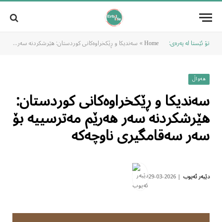
تۆ ئێستا لە پەرەی:
»
سەندیکا و ڕێکخراوەکانی کوردستان: هێرشکردنە سەر هەرێم مەترسییە بۆ سەر سەقامگیری ناوچەکە
Home
هەواڵ
سەندیکا و ڕێکخراوەکانی کوردستان:
هێرشکردنە سەر هەرێم مەترسییە بۆ
سەر سەقامگیری ناوچەکە
2026-03-29
دێبەر ئەیوب