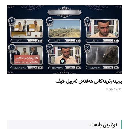
پڕبینەرترینەکانی هەفتەی ئەربیل لایف
2026-07-31
نوێترین بابەت