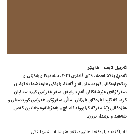
ئەربیل لایف – هەولێر
ئەمڕۆ یەکشەممە، ٢٩ی ئاداری ٢٠٢٦، سەندیکا و یەکێتی و
ڕێکخراوەکانی کوردستان لە ڕاگەیەندراوێکی هاوبەشدا بە توندی
سەرکۆنەی هێرشەکانی ئەم دواییەی سەر هەرێمی کوردستانیان
کرد، کە تێیدا بارەگای بارزانی، ماڵی سەرۆکی هەرێمی کوردستان و
هێزەکانی پێشمەرگە کرابوونە ئامانج و بەهۆیانەوە چەندین کەس
شەهید و بریندار بوون.
لە ڕاگەیەندراوەکەدا هاتووە، ئەم هێرشانە “پێشهاتێکی