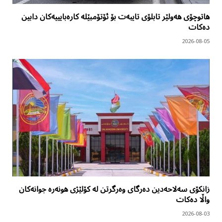
هاتوچۆی هەولێر تابلۆی تایبەت بۆ ئۆتۆمبێلە کارەبایییەکان دابین
دەکات
2026-08-05
زانکۆی سەلاحەدین دەرگای وەرگرتن لە کۆلێژی هونەرە جوانەکان
واڵا دەکات
2026-08-03