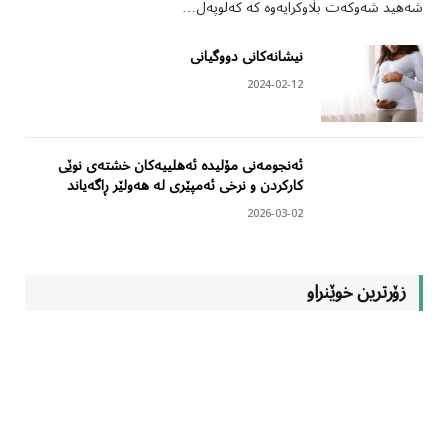
شەهید شەوکەت بڵاوکرایەوە کە کەلوپەل…
نیشانەکانی دووگیانی
2024-02-12
ئەنجومەنی مۆلیدە ئەهلییەکان خشتەی نوێی
کارکردن و نرخی ئەمپێری لە هەولێر ڕاگەیاند
2026-03-02
زۆرترین خوێنراو