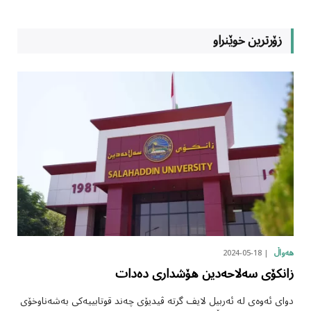
زۆرترین خوێنراو
2024-05-18
هەواڵ
زانکۆی سەلاحەدین هۆشداری دەدات
دوای ئەوەی لە ئەربیل لایف گرتە ڤیدیۆی چەند قوتابییەکی بەشەناوخۆی