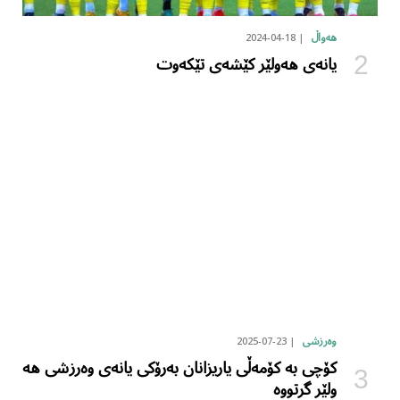
2024-04-18
هەواڵ
یانەی هەولێر کێشەی تێکەوت
2025-07-23
وەرزشی
کۆچی بە کۆمەڵی یاریزانان بەرۆکی یانەی وەرزشی هە
ولێر گرتووە