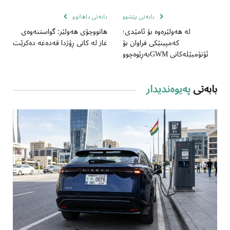
بابەتی پێشوو
بابەتی داهاتوو
لە هەولێرەوە بۆ ئامێدی؛
هاتووچۆی هەولێر: گواستنەوەی
کەمپینێکی فراوان بۆ
غاز لە کاتی ڕۆژدا قەدەغە دەکرێت
ئۆتۆمبێلەکانی GWMبەڕێوەچوو
بابەتی
پەیوەندیدار