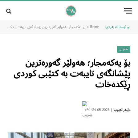
تۆ ئێستا لە پەرەی:
»
بۆ یەکەمجار؛ هەولێر گەورەترین پێشانگەی تایبەت بە کتێبی کوردی ڕێکدەخات
Home
هەواڵ
بۆ یەکەمجار؛ هەولێر گەورەترین
پێشانگەی تایبەت بە کتێبی کوردی
ڕێکدەخات
2026-05-24
دێبەر ئەیوب