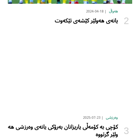
2024-04-18
هەواڵ
یانەی هەولێر کێشەی تێکەوت
2025-07-23
وەرزشی
کۆچی بە کۆمەڵی یاریزانان بەرۆکی یانەی وەرزشی هە
ولێر گرتووە