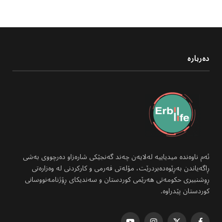
دەربارە
ئەم ناوەندە میدیاییە لەلایەن چەند گەنجێکی شارەزاو دەرچووی بەشی
ڕاگەیاندن بەڕێوەدەبردرێت، مۆلەتی فەرمی و کارکردنی لە وەزارەتی
ڕوشنبیری حکومەتی هەرێمی کوردستان و سەندیکای ڕۆژنامەنووسانی
کوردستان پێدراوە.