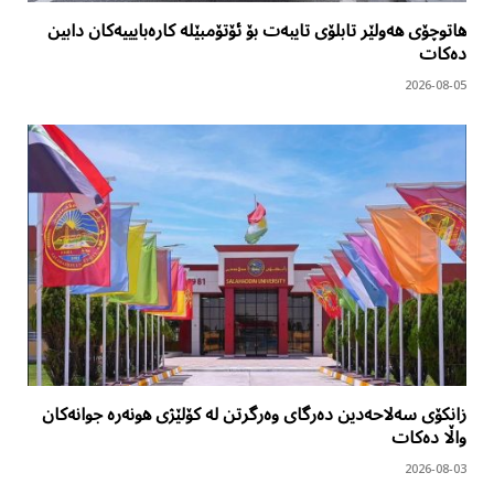
هاتوچۆی هەولێر تابلۆی تایبەت بۆ ئۆتۆمبێلە کارەبایییەکان دابین
دەکات
2026-08-05
زانکۆی سەلاحەدین دەرگای وەرگرتن لە کۆلێژی هونەرە جوانەکان
واڵا دەکات
2026-08-03