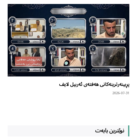
پڕبینەرترینەکانی هەفتەی ئەربیل لایف
2026-07-31
نوێترین بابەت