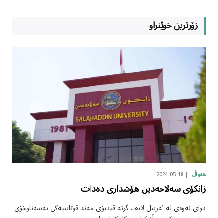
زۆرترین خوێنراو
2024-05-18
هەواڵ
زانکۆی سەلاحەدین هۆشداری دەدات
دوای ئەوەی لە ئەربیل لایف گرتە ڤیدیۆی چەند قوتابییەکی بەشەناوخۆی