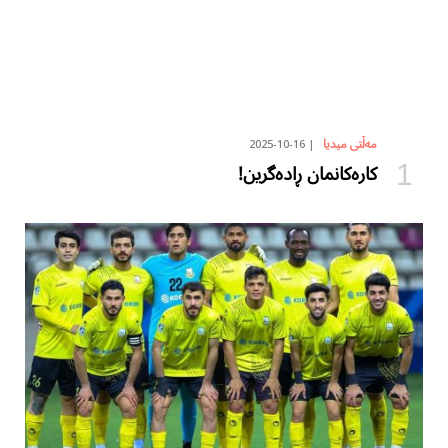
2025-10-16
مەڵتی میدیا
کارەکانمان ڕادەگرین!