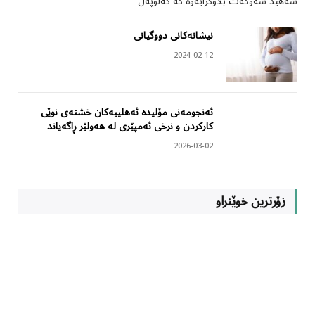
شەهید شەوکەت بڵاوکرایەوە کە کەلوپەل…
نیشانەکانی دووگیانی
2024-02-12
ئەنجومەنی مۆلیدە ئەهلییەکان خشتەی نوێی
کارکردن و نرخی ئەمپێری لە هەولێر ڕاگەیاند
2026-03-02
زۆرترین خوێنراو