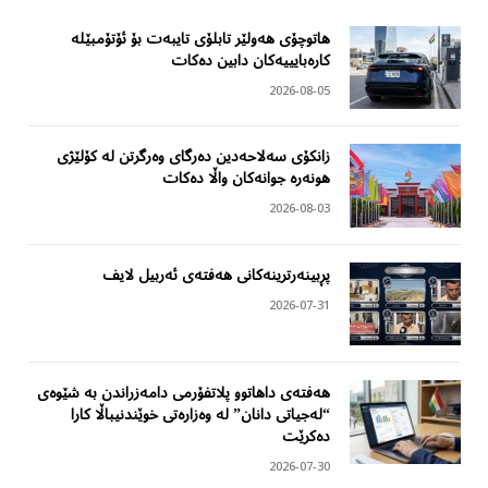
هاتوچۆی هەولێر تابلۆی تایبەت بۆ ئۆتۆمبێلە
کارەبایییەکان دابین دەکات
2026-08-05
زانکۆی سەلاحەدین دەرگای وەرگرتن لە کۆلێژی
هونەرە جوانەکان واڵا دەکات
2026-08-03
پڕبینەرترینەکانی هەفتەی ئەربیل لایف
2026-07-31
هەفتەی داهاتوو پلاتفۆرمی دامەزراندن بە شێوەی
“لەجیاتی دانان” لە وەزارەتی خوێندنیباڵا کارا
دەکرێت
2026-07-30