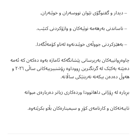
– دیدار و گفتوگۆی نێوان نووسەران و خوێنەران.
– ناساندنی بەرهەمە نوێیەکان و واژۆکردنی کتێب.
– بەهێزکردنی جووڵەی خوێندنەوە لەناو کۆمەڵگەدا.
چاوەڕوانییەکان بەرپرسانی پێشانگەکە ئاماژە بەوە دەکەن کە ئەمە
دەبێتە یەکێک لە گرنگترین ڕووداوە ڕۆشنبیرییەکانی ساڵی ٢٠٢٦ و
هەوڵ دەدەن بیکەنە نەریتێکی ساڵانە.
بڕیارە لە ڕۆژانی داهاتوودا وردەکاری زیاتر دەربارەی میوانە
تایبەتەکان و کارنامەی کۆڕ و سیمینارەکان بڵاو بکرێتەوە.