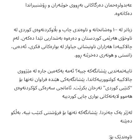
عەبدولڕەحمان دەرگاکانی بەڕووی خوێنەران و ڕۆشنبیراندا
دەکاتەوە.
زیاتر لە ١٠٠ وەشانخانە و ناوەندی چاپ و بڵاوکردنەوەی کوردی لە
ناوخۆی هەرێمی کوردستان و دەرەوە بەشداریی تێدا دەکەن. لەم
چالاکییەدا هەزاران ناونیشانی جیاواز لە بوارەکانی فکری، ئەدەبی،
زانستی و هونەری دەخرێنە ڕوو.
تایبەتمەندیی پێشانگەکە چییە؟ ئەمە یەکەمین جارە لە مێژووی
چالاکییە کولتوورییەکاندا، پێشانگەیەکی هێندە فراوان تەنها بۆ
“کتێبی کوردی” تەرخان بکرێت. ئامانجی سەرەکی کۆکردنەوەی
هەموو لایەنەکانی بواری چاپی کوردییە
لەژێر یەک چەتردا. پێشانگەکە تەنها بۆ فرۆشتنی کتێب نییە، بەڵکو
دەبێتە
ناوەندێک بۆ: