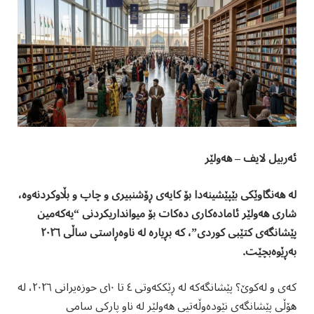
ئەربیل لایف – هەولێر
لە هەنگاوێکی بێپێشینەدا بۆ کایەی ڕۆشنبیری و چاپ و بڵاوکردنەوە،
شاری هەولێر ئامادەکاری دەکات بۆ میوانداریکردنی “یەکەمین
پێشانگەی کتێبی کوردی”، کە بڕیارە لە ناوەڕاستی ساڵی ٢٠٢٦
بەڕێوەبچێت.
کەی و لەکوێ؟ پێشانگەکە لە ڕێککەوتی ٤ تا ١٠ی حوزەیرانی ٢٠٢٦، لە
هۆڵی پێشانگەی نێودەوڵەتیی هەولێر لە ناو پارکی سامی