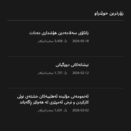
زۆرترین خوێنراو
زانکۆی سەلاحەدین هۆشداری دەدات
2024-05-18
5,458
سەردانیکەر
نیشانەکانی دووگیانی
2024-02-12
1,737
سەردانیکەر
ئەنجومەنی مۆلیدە ئەهلییەکان خشتەی نوێی
کارکردن و نرخی ئەمپێری لە هەولێر ڕاگەیاند
2026-03-02
1,631
سەردانیکەر