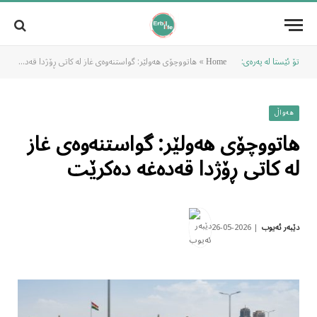
تۆ ئێستا لە پەرەی:
»
هاتووچۆی هەولێر: گواستنەوەی غاز لە کاتی ڕۆژدا قەدەغە دەکرێت
Home
هەواڵ
هاتووچۆی هەولێر: گواستنەوەی غاز
لە کاتی ڕۆژدا قەدەغە دەکرێت
2026-05-26
دێبەر ئەیوب