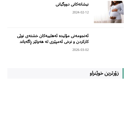
نیشانەکانی دووگیانی
2024-02-12
ئەنجومەنی مۆلیدە ئەهلییەکان خشتەی نوێی
کارکردن و نرخی ئەمپێری لە هەولێر ڕاگەیاند
2026-03-02
زۆرترین خوێنراو