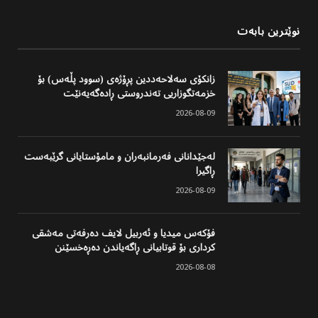
نوێترین بابەت
زانکۆی سەلاحەددین پڕۆژەی (سوود پڵەس) بۆ
خزمەتگوزاریی تەندروستی ڕادەگەیەنێت
2026-08-09
لەجێدانانی فەرمانبەران و مامۆستایانی گرێبەست
ڕاگیرا
2026-08-09
فۆکەس میدیا و ئەربیل لایف دەرفەتی مەشقی
کرداری بۆ قوتابیانی ڕاگەیاندن دەڕەخسێنن
2026-08-08