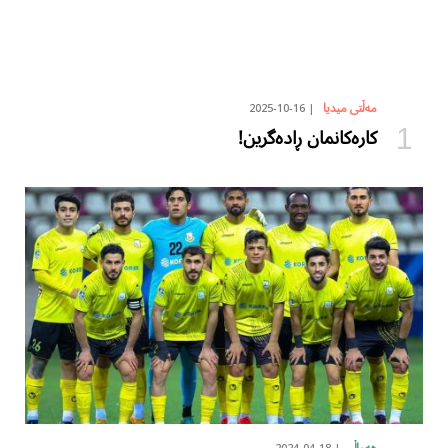
2025-10-16
مەڵتی میدیا
کارەکانمان ڕادەگرین!