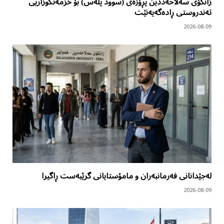
زانکۆی سەلاحەددین پڕۆژەی (سوود پڵەس) بۆ خزمەتگوزاریی
تەندروستی ڕادەگەیەنێت
2026-08-09
لەجێدانانی فەرمانبەران و مامۆستایانی گرێبەست ڕاگیرا
2026-08-09