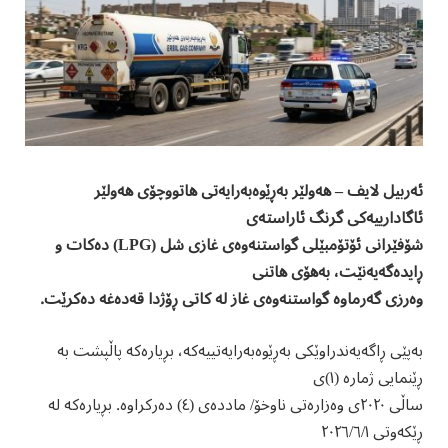
ئەربیل لایف – هەولێر بەڕێوەبەرایەتی هاتووچۆی هەولێر
ئاگادارییەکی گرنگ ئاراستەی
شۆفێرانی ئۆتۆمبێلی گواستنەوەی غازی شل (LPG) دەکات و
ڕایدەگەیەنێت، بەهۆی هاتنی
وەرزی گەرماوە گواستنەوەی غاز لە کاتی ڕۆژدا قەدەغە دەکرێت.
بەپێی ڕاگەیەندراوێکی بەڕێوەبەرایەتییەکە، بڕیارەکە پاڵپشت بە
ڕێنمایی ژمارە (١)ی
ساڵی ٢٠٢٠ی وەزارەتی ناوخۆ/ ماددەی (٤) دەرکراوە. بڕیارەکە لە
ڕێکەوتی ٢٠٢٦/٦/١