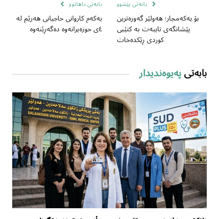
بابەتی پێشوو
بابەتی داهاتوو
بۆ یەکەمجار؛ هەولێر گەورەترین
یەکەم کاروانی حاجیانی هەرێم لە
پێشانگەی تایبەت بە کتێبی
٤ی حوزەیرانەوە دەگەڕێنەوە
کوردی ڕێکدەخات
بابەتی
پەیوەندیدار