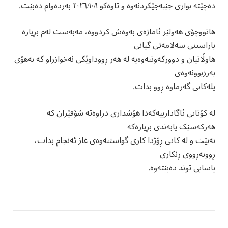
دەچێتە بواری جێبەجێکردنەوە و تاوەکو ٢٠٢٦/١٠/١ بەردەوام دەبێت.
هاتووچۆی هەولێر ئاماژەی بەوەش کردووە، مەبەست لەم بڕیارە
پاراستنی سەلامەتی گیانی
هاوڵاتیان و دوورکەوتنەوەیە لە هەر ڕووداوێکی نەخوازراو کە بەهۆی
بەرزبوونەوەی
پلەکانی گەرماوە ڕوو بدات.
لە کۆتایی ئاگادارییەکەدا هۆشداری دراوەتە شۆفێران کە
هەرکەسێک پابەندی بڕیارەکە
نەبێت و لە کاتی ڕۆژدا کاری گواستنەوەی غاز ئەنجام بدات،
ڕووبەڕووی ڕێکاری
یاسایی توند دەبێتەوە.