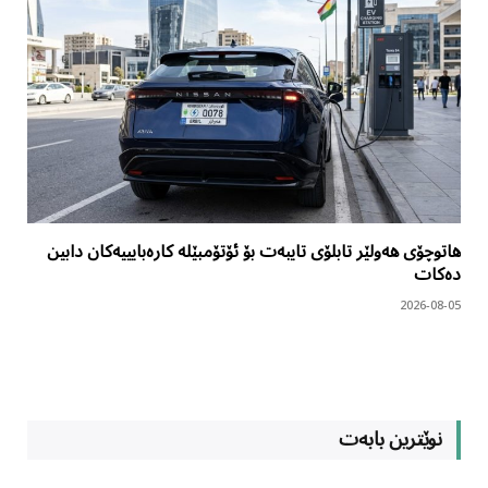
هاتوچۆی هەولێر تابلۆی تایبەت بۆ ئۆتۆمبێلە کارەبایییەکان دابین
دەکات
2026-08-05
نوێترین بابەت