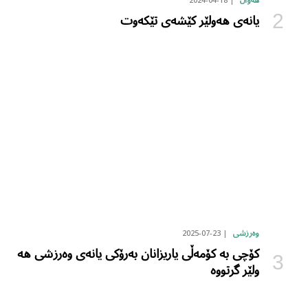
2024-04-18
هەواڵ
یانەی هەولێر کێشەی تێکەوت
2025-07-23
وەرزشی
کۆچی بە کۆمەڵی یاریزانان بەرۆکی یانەی وەرزشی هە
ولێر گرتووە