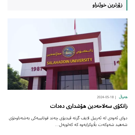
زۆرترین خوێنراو
2024-05-18
هەواڵ
زانکۆی سەلاحەدین هۆشداری دەدات
دوای ئەوەی لە ئەربیل لایف گرتە ڤیدیۆی چەند قوتابییەکی بەشەناوخۆی
شەهید شەوکەت بڵاوکرایەوە کە کەلوپەل…