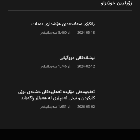
زۆرترین خوێنراو
زانکۆی سەلاحەدین هۆشداری دەدات
2024-05-18
5,460
سەردانیکەر
نیشانەکانی دووگیانی
2024-02-12
1,746
سەردانیکەر
ئەنجومەنی مۆلیدە ئەهلییەکان خشتەی نوێی
کارکردن و نرخی ئەمپێری لە هەولێر ڕاگەیاند
2026-03-02
1,631
سەردانیکەر