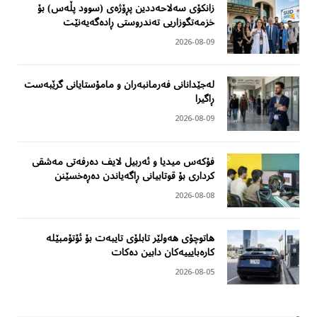
زانکۆی سەلاحەددین پڕۆژەی (سوود پڵەس) بۆ
خزمەتگوزاریی تەندروستی ڕادەگەیەنێت
2026-08-09
لەجێدانانی فەرمانبەران و مامۆستایانی گرێبەست
ڕاگیرا
2026-08-09
فۆکەس میدیا و ئەربیل لایف دەرفەتی مەشقی
کرداری بۆ قوتابیانی ڕاگەیاندن دەڕەخسێنن
2026-08-08
هاتوچۆی هەولێر تابلۆی تایبەت بۆ ئۆتۆمبێلە
کارەبایییەکان دابین دەکات
2026-08-05