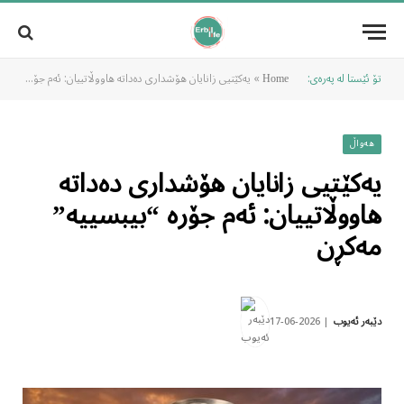
تۆ ئێستا لە پەرەی:
»
یەکێتیی زانایان هۆشداری دەداتە هاووڵاتییان: ئەم جۆرە “بیبسییە” مەکڕن
Home
هەواڵ
یەکێتیی زانایان هۆشداری دەداتە
هاووڵاتییان: ئەم جۆرە “بیبسییە”
مەکڕن
2026-06-17
دێبەر ئەیوب