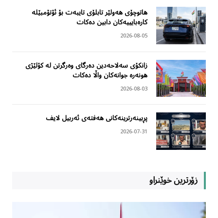
هاتوچۆی هەولێر تابلۆی تایبەت بۆ ئۆتۆمبێلە
کارەبایییەکان دابین دەکات
2026-08-05
زانکۆی سەلاحەدین دەرگای وەرگرتن لە کۆلێژی
هونەرە جوانەکان واڵا دەکات
2026-08-03
پڕبینەرترینەکانی هەفتەی ئەربیل لایف
2026-07-31
زۆرترین خوێنراو