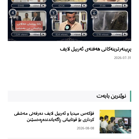
پڕبینەرترینەکانی هەفتەی ئەربیل لایف
2026-07-31
نوێترین بابەت
فۆکەس میدیا و ئەربیل لایف دەرفەتی مەشقی
کرداری بۆ قوتابیانی ڕاگەیاندندەڕەخسێنن
2026-08-08