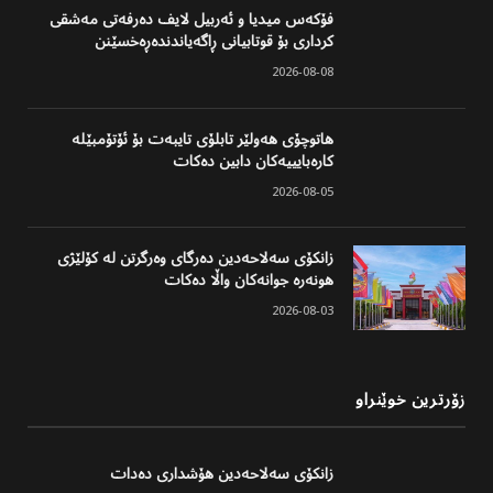
فۆکەس میدیا و ئەربیل لایف دەرفەتی مەشقی
کرداری بۆ قوتابیانی ڕاگەیاندندەڕەخسێنن
2026-08-08
هاتوچۆی هەولێر تابلۆی تایبەت بۆ ئۆتۆمبێلە
کارەبایییەکان دابین دەکات
2026-08-05
زانکۆی سەلاحەدین دەرگای وەرگرتن لە کۆلێژی
هونەرە جوانەکان واڵا دەکات
2026-08-03
زۆرترین خوێنراو
زانکۆی سەلاحەدین هۆشداری دەدات