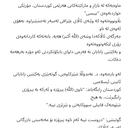
ماوەیەکە لە بازاڕ و مارکێتەکانی هەرێمی کوردستان، جۆرێکی
خواردنەوەی “بیبسی”
بڵاوبووەتەوە کە وێنەی ئاڵای عێراقی لەسەر نەخشێنراوە. بەهۆی
ئەوەی لە ناو
جەرگەی ئاڵاکەدا وشەی (الله أکبر) هەیە، بابەتەکە کاردانەوەی
زۆری لێکەوتووەتەوە
و یەکێتیی زانایان بە فەرمی داوای بایکۆتکردنی ئەو جۆرە بەرهەمە
دەکات.
لەو بارەیەوە، د. عەبدوڵڵا شێرکاوەیی، گوتەبێژی یەکێتیی زانایانی
ئایینی ئیسلامیی
کوردستان ڕایگەیاند: “ناوی (الله) پیرۆزە و ئەرکە بە پیرۆزی
ڕابگیرێت، بە هیچ
شێوەیەک قابیلی سووکایەتی و بێڕێزی نییە.”
گوتیشی: “دروست نییە ئەم ناوە پیرۆزە بۆ مەبەستی بازرگانی
لەسەر کاڵاکان