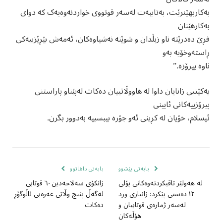
بەکاربهێنرێت، بەتایبەت لەسەر قوتووی خواردنەوەیەک کە دوای
بەکارهێنان
فڕێ دەدرێتە ناو زبڵدان و شوێنە نەشیاوەکان، ئەمەش بێڕێزییەکی
ڕاستەوخۆیە بەو
ناوە پیرۆزە.”
یەکێتیی زانایان داوا لە هاووڵاتییان دەکات لەپێناو پاراستنی
پیرۆزییەکانی ئایینی
ئیسلام، خۆیان لە کڕینی ئەو جۆرە بیبسییە بەدوور بگرن.
بابەتی پێشوو
بابەتی داهاتوو
لە هەولێر تاقیکردنەوەکانی پۆلی
زانکۆی سەلاحەدین ٦٠ قوتابی
١٢ دەستی پێکرد؛ زانیاری ورد
لەگەڵ پێنج وڵاتی عەرەبی ئاڵوگۆڕ
لەسەر ژمارەی قوتابیان و
دەکات
هۆڵەکان