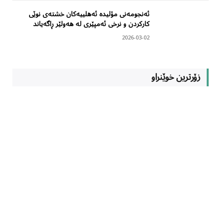
ئەنجومەنی مۆلیدە ئەهلییەکان خشتەی نوێی
کارکردن و نرخی ئەمپێری لە هەولێر ڕاگەیاند
2026-03-02
زۆرترین خوێنراو