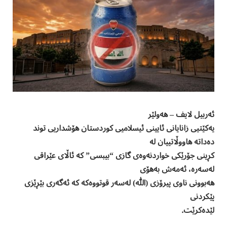
ئەربیل لایف – هەولێر
یەکێتیی زانایانی ئایینی ئیسلامیی کوردستان هۆشداریی توند
دەداتە هاووڵاتییان لە
کڕینی جۆرێکی خواردنەوەی گازی “بیبسی” کە ئاڵای عێراقی
لەسەرە، ئەمەش بەهۆی
هەبوونی ناوی پیرۆزی (الله) لەسەر قوتووەکە کە ئەگەری بێڕێزی
پێکردنی
لێدەکرێت.