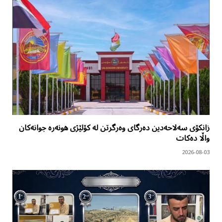
زانکۆی سەلاحەدین دەرگای وەرگرتن لە کۆلێژی هونەرە جوانەکان
واڵا دەکات
2026-08-03