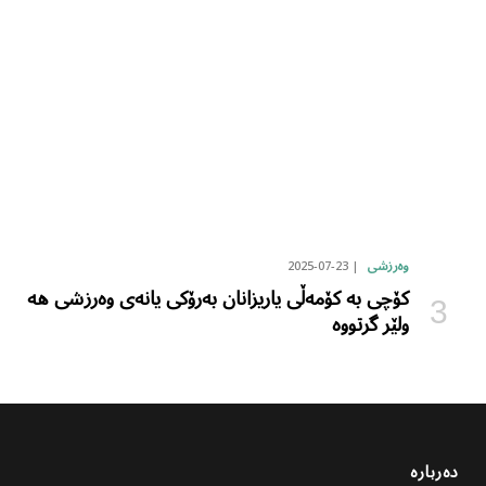
2025-07-23
وەرزشی
کۆچی بە کۆمەڵی یاریزانان بەرۆکی یانەی وەرزشی هە
ولێر گرتووە
دەربارە