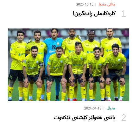
2025-10-16
مەڵتی میدیا
کارەکانمان ڕادەگرین!
2024-04-18
هەواڵ
یانەی هەولێر کێشەی تێکەوت