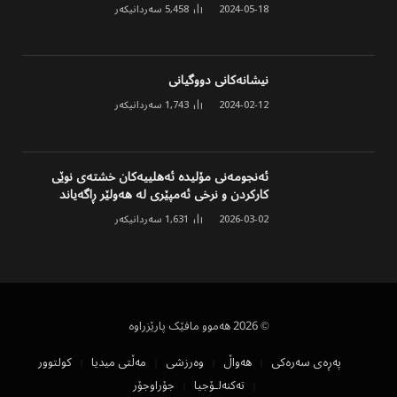
2024-05-18
5,458
سەردانیکەر
نیشانەکانی دووگیانی
2024-02-12
1,743
سەردانیکەر
ئەنجومەنی مۆلیدە ئەهلییەکان خشتەی نوێی
کارکردن و نرخی ئەمپێری لە هەولێر ڕاگەیاند
2026-03-02
1,631
سەردانیکەر
© 2026 هەموو مافێک پارێزراوە
پەڕەی سەرەکی
هەواڵ
وەرزشی
مەڵتی میدیا
کولتوور
تەکنەلۆجیا
جۆراوجۆر