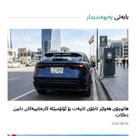
بابەتی
پەیوەندیدار
هاتوچۆی هەولێر تابلۆی تایبەت بۆ ئۆتۆمبێلە کارەبایییەکان دابین
دەکات
2026-08-05