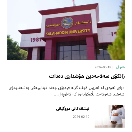
2024-05-18
هەواڵ
زانکۆی سەلاحەدین هۆشداری دەدات
دوای ئەوەی لە ئەربیل لایف گرتە ڤیدیۆی چەند قوتابییەکی بەشەناوخۆی
شەهید شەوکەت بڵاوکرایەوە کە کەلوپەل…
نیشانەکانی دووگیانی
2024-02-12