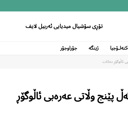
تۆڕی سۆشیال میدیایی ئەربیل لایف
کنەلۆجیا
ژینگە
جۆراوجۆر
 ٦٠ قوتابی لەگەڵ پێنج وڵاتی عەرەبی ئاڵوگۆڕ