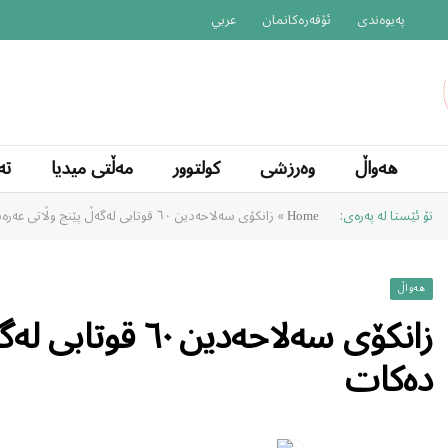
پەیوەندی
ئۆفەرەکانمان
عربي
هەواڵ
وەرزشی
کولتوور
مەڵتی میدیا
تە
تۆ ئێستا لە پەرەی:
»
زانکۆی سەلاحەدین ٦٠ قوتابی لەگەڵ پێنج وڵاتی عەرەبی ئاڵوگۆڕ دەکات
Home
هەواڵ
زانکۆی سەلاحەدین
دەکات