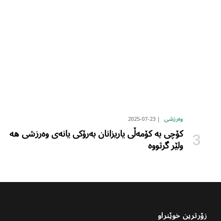
2025-07-23
وەرزشی
کۆچی بە کۆمەڵی یاریزانان بەرۆکی یانەی وەرزشی هە
ولێر گرتووە
زۆرترین خوێنراو