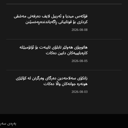
فۆکەس میدیا و ئەربیل لایف دەرفەتی مەشقی
کرداری بۆ قوتابیانی ڕاگەیاندندەڕەخسێنن
2026-08-08
هاتوچۆی هەولێر تابلۆی تایبەت بۆ ئۆتۆمبێلە
کارەبایییەکان دابین دەکات
2026-08-05
زانکۆی سەلاحەدین دەرگای وەرگرتن لە کۆلێژی
هونەرە جوانەکان واڵا دەکات
2026-08-03
پەڕەی سەر