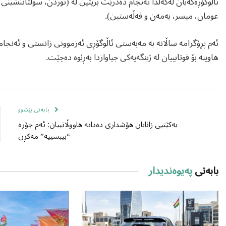
ئاڵوگۆڕەکەیان لەگەڵدا ئەنجام دەدرێت بریتین لە (ئوردن، سوڵتاننشینی
عومان، میسر، یەمەن و فەڵەستین).
ئەم پڕۆگرامە ساڵانە بە مەبەستی ئاڵوگۆڕی ئەزموونی زانستی و ئەنج
هاوینە بۆ قوتابییان لە ژینگەیەکی جیاوازدا بەڕێوە دەچێت.
بابەتی پێشوو
یەکێتیی زانایان هۆشداری دەداتە هاووڵاتییان: ئەم جۆرە
“بیبسییە” مەکڕن
بابەتی
پەیوەندیدار