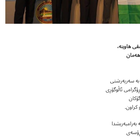
قی هاوینە،
 هەمان
: بە سەرپەرشتی
گرامی ئاڵوگۆڕی
گۆکان
 کراون.