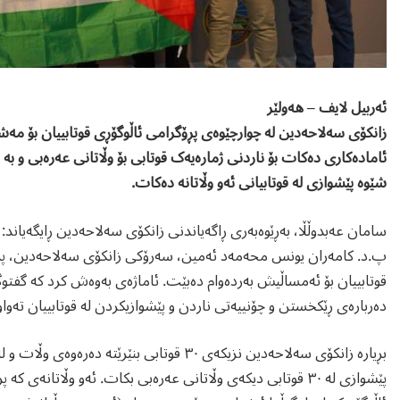
ئەربیل لایف – هەولێر
زانکۆی سەلاحەدین لە چوارچێوەی پڕۆگرامی ئاڵوگۆڕی قوتابییان بۆ مەش
ئامادەکاری دەکات بۆ ناردنی ژمارەیەک قوتابی بۆ وڵاتانی عەرەبی و بە
شێوە پێشوازی لە قوتابیانی ئەو وڵاتانە دەکات.
سامان عەبدوڵڵا، بەڕێوەبەری ڕاگەیاندنی زانکۆی سەلاحەدین ڕایگەیاند
پ.د. کامەران یونس محەمەد ئەمین، سەرۆکی زانکۆی سەلاحەدین، پڕۆ
قوتابییان بۆ ئەمساڵیش بەردەوام دەبێت. ئاماژەی بەوەش کرد کە گفتو
دەربارەی ڕێکخستن و چۆنییەتی ناردن و پێشوازیکردن لە قوتابییان تەواو
بڕیارە زانکۆی سەلاحەدین نزیکەی ٣٠ قوتابی بنێرێتە دەرەوەی وڵات و لە بەرامبەریشدا
پێشوازی لە ٣٠ قوتابی دیکەی وڵاتانی عەرەبی بکات. ئەو وڵاتانەی کە پڕۆسەی