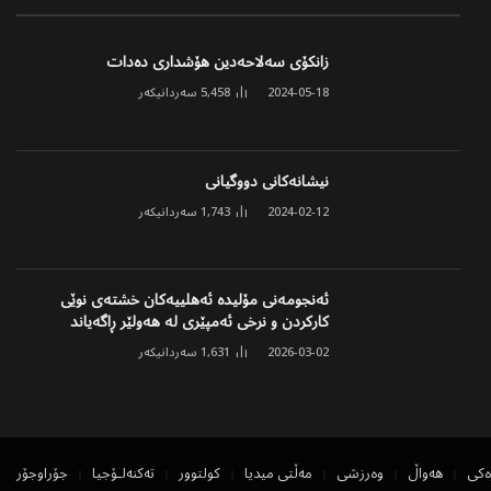
زانکۆی سەلاحەدین هۆشداری دەدات
2024-05-18
5,458
سەردانیکەر
نیشانەکانی دووگیانی
2024-02-12
1,743
سەردانیکەر
ئەنجومەنی مۆلیدە ئەهلییەکان خشتەی نوێی
کارکردن و نرخی ئەمپێری لە هەولێر ڕاگەیاند
2026-03-02
1,631
سەردانیکەر
ەکی
هەواڵ
وەرزشی
مەڵتی میدیا
کولتوور
تەکنەلۆجیا
جۆراوجۆر