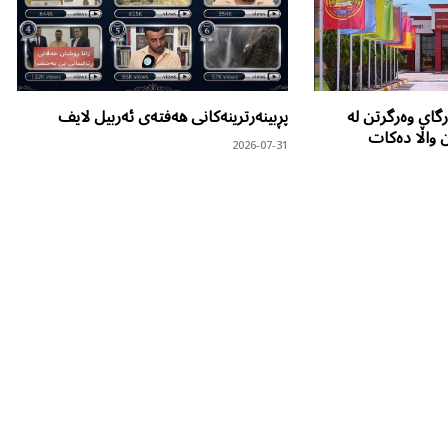
گای وەرگرتن لە
پڕبینەرترینەکانی هەفتەی ئەربیل لایف
ن واڵا دەکات
2026-07-31