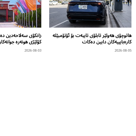
هاتوچۆی هەولێر تابلۆی تایبەت بۆ ئۆتۆمبێلە
زانکۆی سەلاحەدین دەر
کارەبایییەکان دابین دەکات
کۆلێژی هونەرە جوانەکا
2026-08-03
2026-08-05