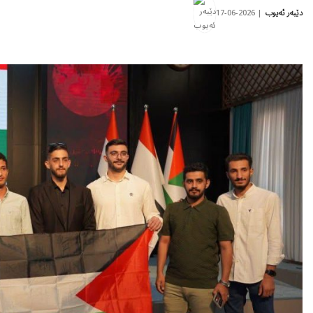
2026-06-17
دێبەر ئەیوب