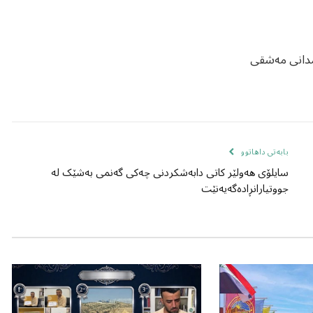
امدانی مەشقی
بابەتی داهاتوو
سایلۆی هەولێر کاتی دابەشکردنی چەکی گەنمی بەشێک لە
جووتیارانڕادەگەیەنێت