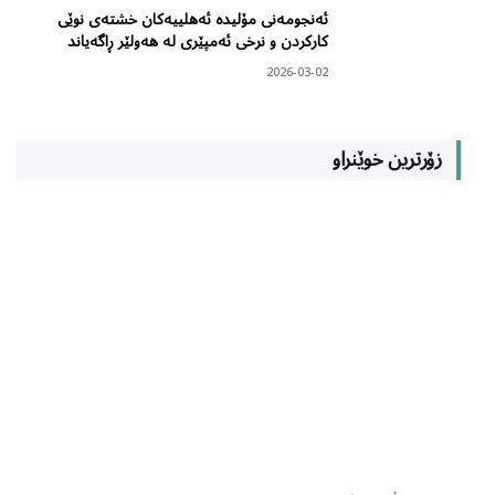
ئەنجومەنی مۆلیدە ئەهلییەکان خشتەی نوێی
کارکردن و نرخی ئەمپێری لە هەولێر ڕاگەیاند
2026-03-02
زۆرترین خوێنراو