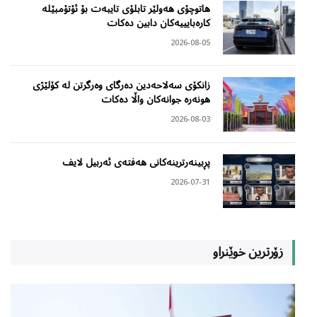
هاتوچۆی هەولێر تابلۆی تایبەت بۆ ئۆتۆمبێلە
کارەبایییەکان دابین دەکات
2026-08-05
زانکۆی سەلاحەدین دەرگای وەرگرتن لە کۆلێژی
هونەرە جوانەکان واڵا دەکات
2026-08-03
پڕبینەرترینەکانی هەفتەی ئەربیل لایف
2026-07-31
زۆرترین خوێنراو