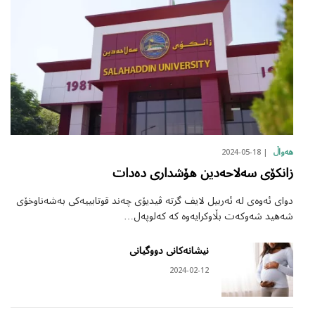
2024-05-18
هەواڵ
زانکۆی سەلاحەدین هۆشداری دەدات
دوای ئەوەی لە ئەربیل لایف گرتە ڤیدیۆی چەند قوتابییەکی بەشەناوخۆی
شەهید شەوکەت بڵاوکرایەوە کە کەلوپەل…
نیشانەکانی دووگیانی
2024-02-12