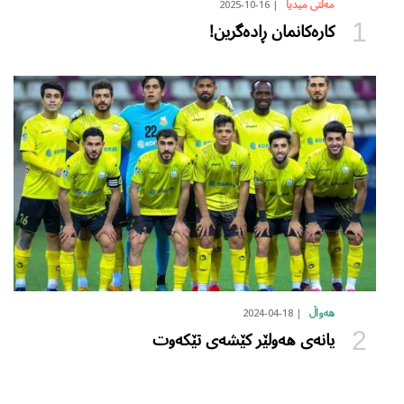
2025-10-16
مەڵتی میدیا
کارەکانمان ڕادەگرین!
2024-04-18
هەواڵ
یانەی هەولێر کێشەی تێکەوت