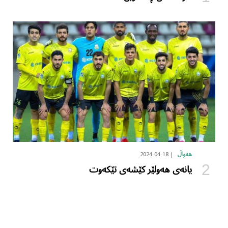
2024-04-18
هەواڵ
یانەی هەولێر کێشەی تێکەوت