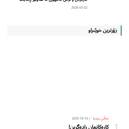
2026-03-02
زۆرترین خوێنراو
2025-10-16
مەڵتی میدیا
کارەکانمان ڕادەگرین!