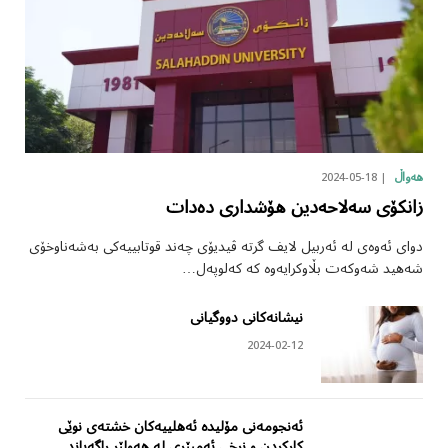
2024-05-18
هەواڵ
زانکۆی سەلاحەدین هۆشداری دەدات
دوای ئەوەی لە ئەربیل لایف گرتە ڤیدیۆی چەند قوتابییەکی بەشەناوخۆی
شەهید شەوکەت بڵاوکرایەوە کە کەلوپەل…
نیشانەکانی دووگیانی
2024-02-12
ئەنجومەنی مۆلیدە ئەهلییەکان خشتەی نوێی
کارکردن و نرخی ئەمپێری لە هەولێر ڕاگەیاند