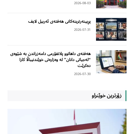
2026-08-03
پڕبینەرترینەکانی هەفتەی ئەربیل لایف
2026-07-31
هەفتەی داهاتوو پلاتفۆرمی دامەزراندن بە شێوەی
“لەجیاتی دانان” لە وەزارەتی خوێندنیباڵا کارا
دەکرێت
2026-07-30
زۆرترین خوێنراو