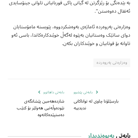
بە بێدەنگی بۆ رێزگرتن لە گیانی پاکی قوربانیانی تاوانی جینۆسایدی
ئەنفال دەوەستن”.
وەزارەتی پەروەردە ئاماژەی بەوەشکردووە، پێویستە مامۆستایان
دوای ساتێک وەستانیان بەپێوە لەگەڵ خوێندکارەکاندا، باسی ئەو
تاوانە بۆ قوتابیان و خوێندکاران بکەن.
وەزارەتی پەروەردە
بابەتی پێشوو
بابەتی داهاتوو
بارسێلۆنا چاوی لە تواناکانی
شازدەهەمین پێشانگەی
ندیدییە
نێودەوڵەتیی هەولێر بۆ کتێب
دەستپێدەکاتەوە
بابەتی
پەیوەندیدار