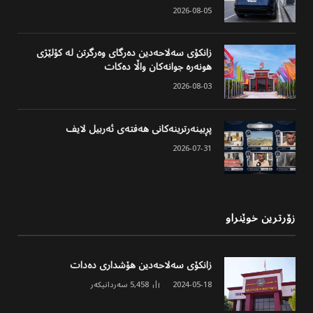
2026-08-05
زانکۆی سەلاحەدین دەرگای وەرگرتن لە کۆلێژی
هونەرە جوانەکان واڵا دەکات
2026-08-03
پڕبینەرترینەکانی هەفتەی ئەربیل لایف
2026-07-31
زۆرترین خوێنراو
زانکۆی سەلاحەدین هۆشداری دەدات
2024-05-18
5,458
سەردانیکەر