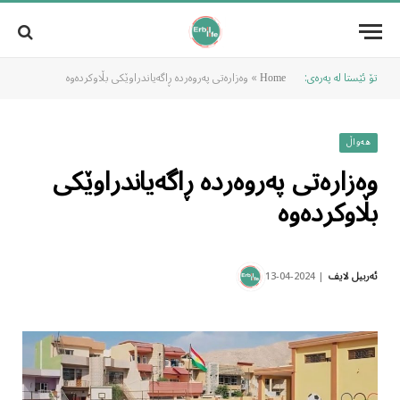
تۆ ئێستا لە پەرەی:
»
وەزارەتی پەروەردە ڕاگەیاندراوێکی بڵاوکردەوە
Home
هەواڵ
وەزارەتی پەروەردە ڕاگەیاندراوێکی
بڵاوکردەوە
2024-04-13
ئەربیل لایف