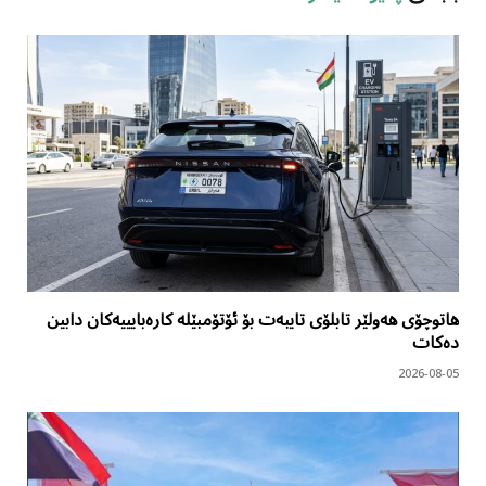
هاتوچۆی هەولێر تابلۆی تایبەت بۆ ئۆتۆمبێلە کارەبایییەکان دابین
دەکات
2026-08-05