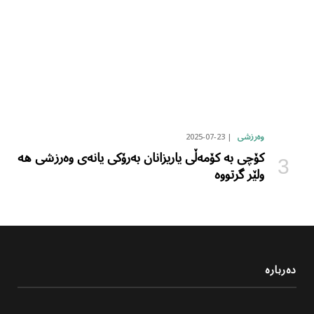
2025-07-23
وەرزشی
کۆچی بە کۆمەڵی یاریزانان بەرۆکی یانەی وەرزشی هە
ولێر گرتووە
دەربارە