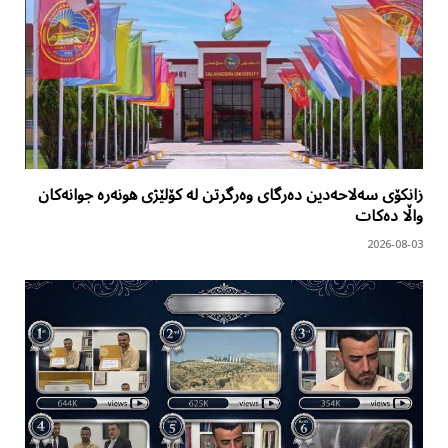
زانکۆی سەلاحەدین دەرگای وەرگرتن لە کۆلێژی هونەرە جوانەکان
واڵا دەکات
2026-08-03