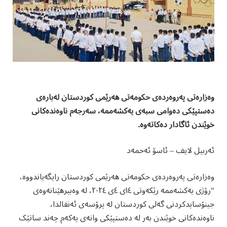
وەزارەتی پەروەردەی حکومەتی هەرێمی کوردستان لەبارەی
دەستپێکی دەوامی سبەی یەکشەممە، سەرجەم ناوەندەکانی
خوێندن ئاگادار دەکاتەوە.
ئەربیل لایف – ئاسۆ ئەحمەد
وەزارەتی پەروەردەی حکومەتی هەرێمی کوردستان رایگەیاندووە،
“رۆژی یەکشەممە رێکەوتی ۱٤ی ٤ی ۲۰۲٤، لە وەبیرهێنانەوەی
جینۆسایدکردنی گەلی کوردستان لە پرۆسەی ئەنفالدا،
ناوەندەکانی خوێندن بەر لە دەستپێکی وانەی یەکەم چەند ساتێک