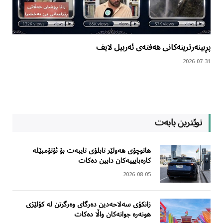
پڕبینەرترینەکانی هەفتەی ئەربیل لایف
2026-07-31
نوێترین بابەت
هاتوچۆی هەولێر تابلۆی تایبەت بۆ ئۆتۆمبێلە
کارەبایییەکان دابین دەکات
2026-08-05
زانکۆی سەلاحەدین دەرگای وەرگرتن لە کۆلێژی
هونەرە جوانەکان واڵا دەکات