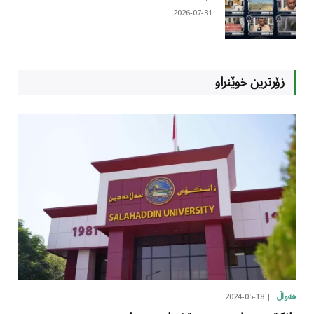
2026-07-31
زۆرترین خوێنراو
2024-05-18
هەواڵ