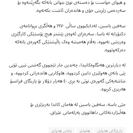
و هیوای خواست بۆ دەستەی نوێ بتوانن یانەکە بگەڕێننەوە بۆ
سەردەمی زێڕینی خۆی و هاندەران ئاشت بکەنەوە.
‎سەفین یاسین، لەدایکبووی ساڵی ١٩٧٠ و هەڵگری بڕوانامەی
دکتۆرایە لە یاسا، سەرەڕای ئەوەی پێشتر هیچ پۆستێکی کارگێڕی
وەرزشی نەبووە، بەڵام هەمیشە وەک پاڵپشتێکی گەورەی یانەکە
دەرکەوتووە.
‎لە دیارترین هەنگاوەکانیدا، چەندین جار تێچووی گەشتی تیپی تۆپی
پێی یانەی هەولێری دابین کردووە، هاوکاریی هاندەرانی کردووە، و
شاشەیەکی گەورەی نوێی بە بڕی ٤٠ هەزار دۆلار بۆ یاریگای فڕانسۆ
هەریری کڕیوە.
‎جێی باسە، سەفین یاسین لە هەمان کاتدا بەربژێری بۆ
هەڵبژاردنەکانی داهاتووی پەرلەمانی عێراق.
پارێزگای هەولێر
هەولێر
یانەی هەولێر