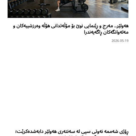
هەولێر.. مەرج و ڕێنمایی نوێ بۆ مۆڵەتدانی هۆڵە وەرزشییەکان و
مەلەوانگەکان ڕاگەیەندرا
2026-05-19
ڕۆژی شەممە نەوتی سپی لە سەنتەری هەولێر دابەشدەکرێت؛