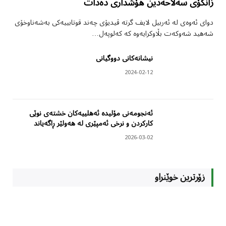
زانکۆی سەلاحەدین هۆشداری دەدات
دوای ئەوەی لە ئەربیل لایف گرتە ڤیدیۆی چەند قوتابییەکی بەشەناوخۆی
شەهید شەوکەت بڵاوکرایەوە کە کەلوپەل…
نیشانەکانی دووگیانی
2024-02-12
ئەنجومەنی مۆلیدە ئەهلییەکان خشتەی نوێی
کارکردن و نرخی ئەمپێری لە هەولێر ڕاگەیاند
2026-03-02
زۆرترین خوێنراو