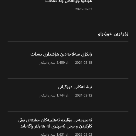
هونەرە جوانەکان واڵا دەکات
2026-08-03
زۆرترین خوێنراو
زانکۆی سەلاحەدین هۆشداری دەدات
2024-05-18
5,459
سەردانیکەر
نیشانەکانی دووگیانی
2024-02-12
1,744
سەردانیکەر
ئەنجومەنی مۆلیدە ئەهلییەکان خشتەی نوێی
کارکردن و نرخی ئەمپێری لە هەولێر ڕاگەیاند
2026-03-02
1,631
سەردانیکەر