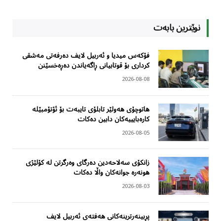
نوێترین بابەت
فۆکەس میدیا و ئەربیل لایف دەرفەتی مەشقی
کرداری بۆ قوتابیانی ڕاگەیاندن دەڕەخسێنن
2026-08-08
هاتوچۆی هەولێر تابلۆی تایبەت بۆ ئۆتۆمبێلە
کارەبایییەکان دابین دەکات
2026-08-05
زانکۆی سەلاحەدین دەرگای وەرگرتن لە کۆلێژی
هونەرە جوانەکان واڵا دەکات
2026-08-03
پڕبینەرترینەکانی هەفتەی ئەربیل لایف