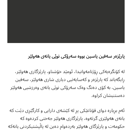
سەفین یاسین بووە سەرۆکی نوێی یانەی هەولێر
لە کۆنگرەیەکی ڕۆژنامەوانیدا، ئومێد خۆشناو، پارێزگاری هەولێر،
ڕایگەیاند کە پارێزەر و کەسایەتیی دیاری شاری هەولێر، سەفین
یاسین، بە کۆی دەنگ وەک سەرۆکی نوێی یانەی وەرزشیی هەولێر
دەستنیشان کراوە.
‎ئەم بڕیارە دوای قۆناغێکی پڕ لە کێشەی دارایی و کارگێڕی دێت کە
یانەی هەولێری گرتەوە، پارێزگاری هەولێر جەختی کردەوە کە
حکومەت و پارێزگای هەولێر بەردەوام دەبن لە پاڵپشتیکردنی یانەکە