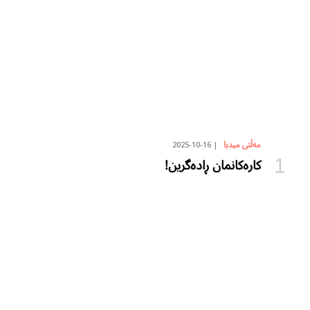
2025-10-16
مەڵتی میدیا
کارەکانمان ڕادەگرین!