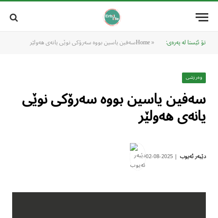
تۆ ئێستا لە پەرەی:
»
Home
وەرزشی
‎سەفین یاسین بووە سەرۆکی نوێی
یانەی هەولێر
2025-08-02
دێبەر ئەیوب