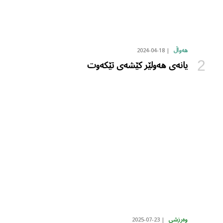
2024-04-18
هەواڵ
یانەی هەولێر کێشەی تێکەوت
2025-07-23
وەرزشی