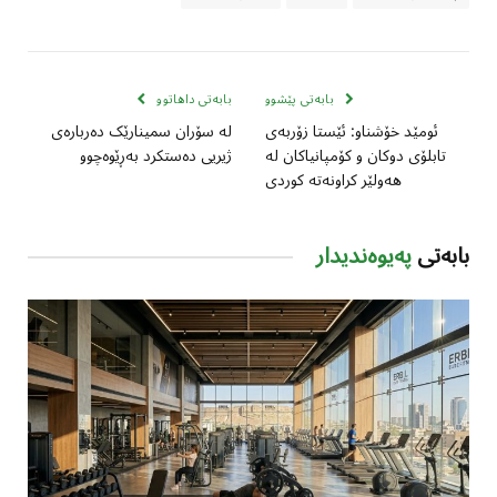
بابەتی پێشوو
بابەتی داهاتوو
ئومێد خۆشناو: ئێستا زۆربەی
لە سۆران سمینارێک دەربارەی
تابلۆی دوكان و كۆمپانیاكان لە
ژیریی دەستکرد بەڕێوەچوو
هەولێر كراونەتە كوردی
بابەتی
پەیوەندیدار