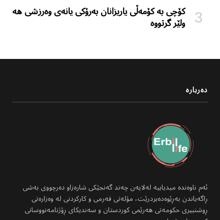
کۆچی بە کۆمەڵی یاریزانان بەرۆکی یانەی وەرزشی هە
ولێر گرتووە
دەربارە
ئەم ناوەندە میدیاییە لەلایەن چەند گەنجێکی شارەزاو دەرچووی بەشی
ڕاگەیاندن بەڕێوەدەبردرێت، مۆلەتی فەرمی و کارکردنی لە وەزارەتی
ڕوشنبیری حکومەتی هەرێمی کوردستان و سەندیکای ڕۆژنامەنووسانی