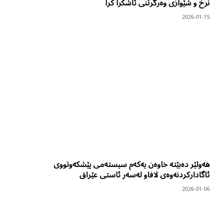
نرخ و شێوازی وەرگرتنی ئاشکرا کرا
2026-01-15
هەولێر دەبێتە خاوەن یەکەم سیستەمی پێشکەوتووی
ئاگادارکردنەوەی لافاو لەسەر ئاستی عێراق
2026-01-06