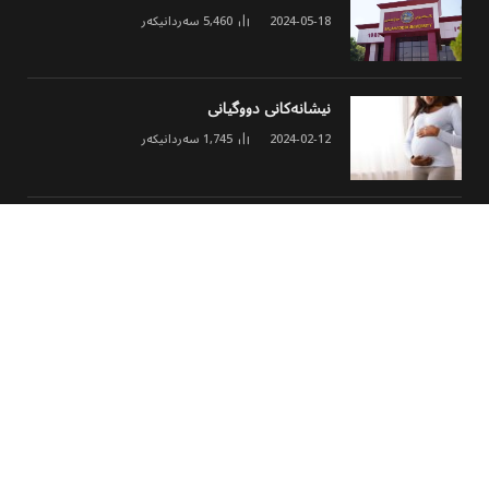
2024-05-18
5,460
سەردانیکەر
نیشانەکانی دووگیانی
2024-02-12
1,745
سەردانیکەر
ئەنجومەنی مۆلیدە ئەهلییەکان خشتەی نوێی
کارکردن و نرخی ئەمپێری لە هەولێر ڕاگەیاند
2026-03-02
1,631
سەردانیکەر
© 2026 هەموو مافێک پارێزراوە
پەڕەی سەرەکی
هەواڵ
وەرزشی
مەڵتی میدیا
کولتوور
تەکنەلۆجیا
جۆراوجۆر