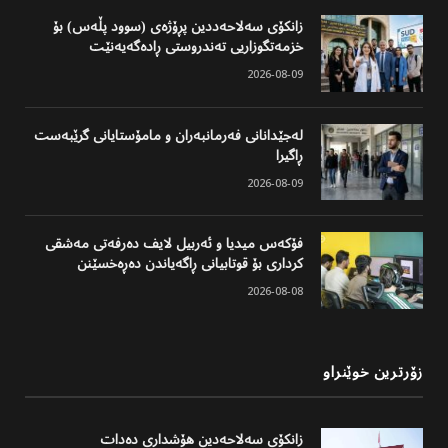
زانکۆی سەلاحەددین پڕۆژەی (سوود پڵەس) بۆ
خزمەتگوزاریی تەندروستی ڕادەگەیەنێت
2026-08-09
لەجێدانانی فەرمانبەران و مامۆستایانی گرێبەست
ڕاگیرا
2026-08-09
فۆکەس میدیا و ئەربیل لایف دەرفەتی مەشقی
کرداری بۆ قوتابیانی ڕاگەیاندن دەڕەخسێنن
2026-08-08
زۆرترین خوێنراو
زانکۆی سەلاحەدین هۆشداری دەدات