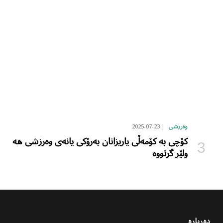
2025-07-23
وەرزشی
کۆچی بە کۆمەڵی یاریزانان بەرۆکی یانەی وەرزشی هە
ولێر گرتووە
دەربارە