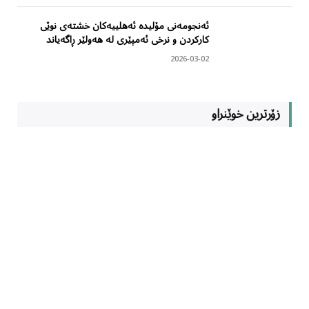
ئەنجومەنی مۆلیدە ئەهلییەکان خشتەی نوێی
کارکردن و نرخی ئەمپێری لە هەولێر ڕاگەیاند
2026-03-02
زۆرترین خوێنراو