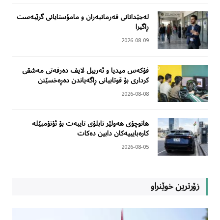
لەجێدانانی فەرمانبەران و مامۆستایانی گرێبەست
ڕاگیرا
2026-08-09
فۆکەس میدیا و ئەربیل لایف دەرفەتی مەشقی
کرداری بۆ قوتابیانی ڕاگەیاندن دەڕەخسێنن
2026-08-08
هاتوچۆی هەولێر تابلۆی تایبەت بۆ ئۆتۆمبێلە
کارەبایییەکان دابین دەکات
2026-08-05
زۆرترین خوێنراو