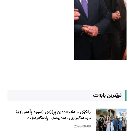
نوێترین بابەت
زانکۆی سەلاحەددین پڕۆژەی (سوود پڵەس) بۆ
خزمەتگوزاریی تەندروستی ڕادەگەیەنێت
2026-08-09