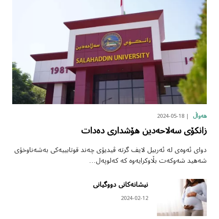
2024-05-18
هەواڵ
زانکۆی سەلاحەدین هۆشداری دەدات
دوای ئەوەی لە ئەربیل لایف گرتە ڤیدیۆی چەند قوتابییەکی بەشەناوخۆی
شەهید شەوکەت بڵاوکرایەوە کە کەلوپەل…
نیشانەکانی دووگیانی
2024-02-12