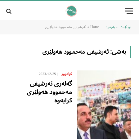
تۆ ئێستا لە پەرەی:
»
ئەرشیفی مەحموود هەولێری
Home
بەشی:
ئەرشیفی مەحموود هەولێری
2023-12-25
کولتوور
گەلەری ئەرشیفی
مەحموود هەولێری
کرایەوە