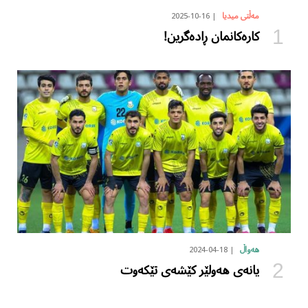
2025-10-16
مەڵتی میدیا
کارەکانمان ڕادەگرین!
2024-04-18
هەواڵ
یانەی هەولێر کێشەی تێکەوت