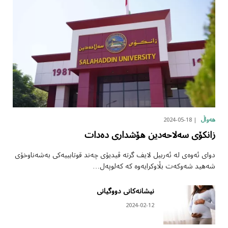
2024-05-18
هەواڵ
زانکۆی سەلاحەدین هۆشداری دەدات
دوای ئەوەی لە ئەربیل لایف گرتە ڤیدیۆی چەند قوتابییەکی بەشەناوخۆی
شەهید شەوکەت بڵاوکرایەوە کە کەلوپەل…
نیشانەکانی دووگیانی
2024-02-12