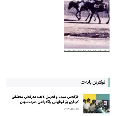
نوێترین بابەت
فۆکەس میدیا و ئەربیل لایف دەرفەتی مەشقی
کرداری بۆ قوتابیانی ڕاگەیاندن دەڕەخسێنن
2026-08-08