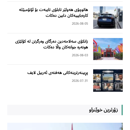
هاتوچۆی هەولێر تابلۆی تایبەت بۆ ئۆتۆمبێلە
کارەبایییەکان دابین دەکات
2026-08-05
زانکۆی سەلاحەدین دەرگای وەرگرتن لە کۆلێژی
هونەرە جوانەکان واڵا دەکات
2026-08-03
پڕبینەرترینەکانی هەفتەی ئەربیل لایف
2026-07-31
زۆرترین خوێنراو