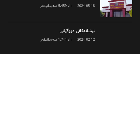
2024-05-18
5,459
سەردانیکەر
نیشانەکانی دووگیانی
2024-02-12
1,744
سەردانیکەر
ئەنجومەنی مۆلیدە ئەهلییەکان خشتەی نوێی
کارکردن و نرخی ئەمپێری لە هەولێر ڕاگەیاند
2026-03-02
1,631
سەردانیکەر
© 2026 هەموو مافێک پارێزراوە
پەڕەی سەرەکی
هەواڵ
وەرزشی
مەڵتی میدیا
کولتوور
تەکنەلۆجیا
جۆراوجۆر