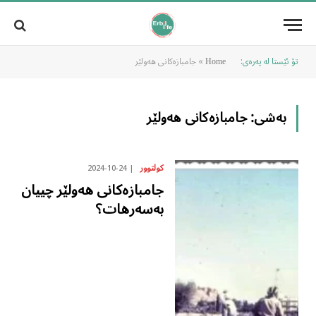
تۆ ئێستا لە پەرەی:
»
جامبازەکانی هەولێر
Home
بەشی:
جامبازەکانی هەولێر
2024-10-24
کولتوور
جامبازەكانی هەولێر چییان
بەسەرهات؟