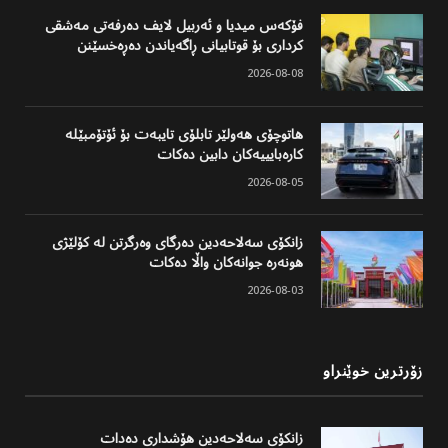
فۆکەس میدیا و ئەربیل لایف دەرفەتی مەشقی
کرداری بۆ قوتابیانی ڕاگەیاندن دەڕەخسێنن
2026-08-08
هاتوچۆی هەولێر تابلۆی تایبەت بۆ ئۆتۆمبێلە
کارەبایییەکان دابین دەکات
2026-08-05
زانکۆی سەلاحەدین دەرگای وەرگرتن لە کۆلێژی
هونەرە جوانەکان واڵا دەکات
2026-08-03
زۆرترین خوێنراو
زانکۆی سەلاحەدین هۆشداری دەدات