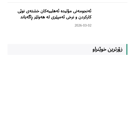
ئەنجومەنی مۆلیدە ئەهلییەکان خشتەی نوێی
کارکردن و نرخی ئەمپێری لە هەولێر ڕاگەیاند
2026-03-02
زۆرترین خوێنراو