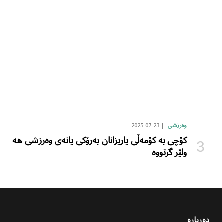
2025-07-23
وەرزشی
کۆچی بە کۆمەڵی یاریزانان بەرۆکی یانەی وەرزشی هە
ولێر گرتووە
دەربارە