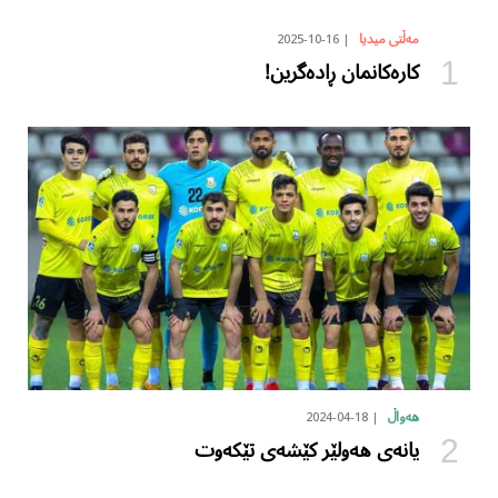
2025-10-16
مەڵتی میدیا
کارەکانمان ڕادەگرین!
2024-04-18
هەواڵ
یانەی هەولێر کێشەی تێکەوت