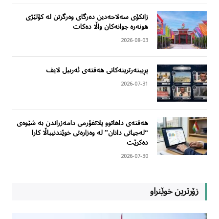
زانکۆی سەلاحەدین دەرگای وەرگرتن لە کۆلێژی
هونەرە جوانەکان واڵا دەکات
2026-08-03
پڕبینەرترینەکانی هەفتەی ئەربیل لایف
2026-07-31
هەفتەی داهاتوو پلاتفۆرمی دامەزراندن بە شێوەی
“لەجیاتی دانان” لە وەزارەتی خوێندنیباڵا کارا
دەکرێت
2026-07-30
زۆرترین خوێنراو