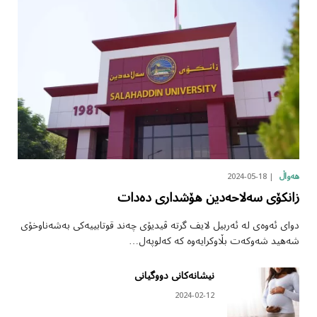
2024-05-18
هەواڵ
زانکۆی سەلاحەدین هۆشداری دەدات
دوای ئەوەی لە ئەربیل لایف گرتە ڤیدیۆی چەند قوتابییەکی بەشەناوخۆی
شەهید شەوکەت بڵاوکرایەوە کە کەلوپەل…
نیشانەکانی دووگیانی
2024-02-12