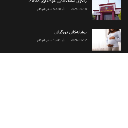
زانکۆی سەلاحەدین هۆشداری دەدات
2024-05-18
5,458
سەردانیکەر
نیشانەکانی دووگیانی
2024-02-12
1,741
سەردانیکەر
ئەنجومەنی مۆلیدە ئەهلییەکان خشتەی نوێی
کارکردن و نرخی ئەمپێری لە هەولێر ڕاگەیاند
2026-03-02
1,631
سەردانیکەر
© 2026 هەموو مافێک پارێزراوە
پەڕەی سەرەکی
هەواڵ
وەرزشی
مەڵتی میدیا
کولتوور