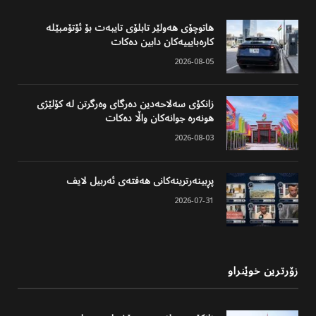
هاتوچۆی هەولێر تابلۆی تایبەت بۆ ئۆتۆمبێلە
کارەبایییەکان دابین دەکات
2026-08-05
زانکۆی سەلاحەدین دەرگای وەرگرتن لە کۆلێژی
هونەرە جوانەکان واڵا دەکات
2026-08-03
پڕبینەرترینەکانی هەفتەی ئەربیل لایف
2026-07-31
زۆرترین خوێنراو