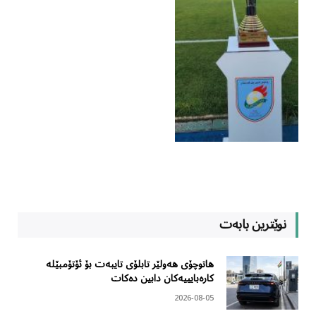
نوێترین بابەت
هاتوچۆی هەولێر تابلۆی تایبەت بۆ ئۆتۆمبێلە
کارەبایییەکان دابین دەکات
2026-08-05