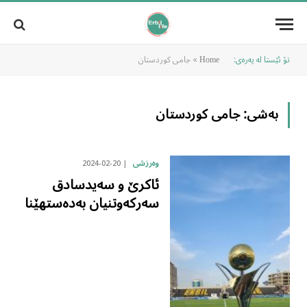
تۆ ئێستا لە پەرەی:
»
جامی کوردستان
Home
بەشی:
جامی کوردستان
2024-02-20
وەرزشی
ئاکرێ و سەیدسادق
سەرکەوتنیان بەدەستهێنا