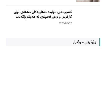
ئەنجومەنی مۆلیدە ئەهلییەکان خشتەی نوێی
کارکردن و نرخی ئەمپێری لە هەولێر ڕاگەیاند
2026-03-02
زۆرترین خوێنراو