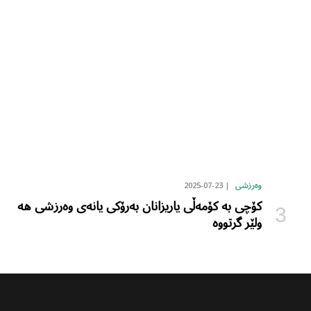
2025-07-23
وەرزشی
کۆچی بە کۆمەڵی یاریزانان بەرۆکی یانەی وەرزشی هە
ولێر گرتووە