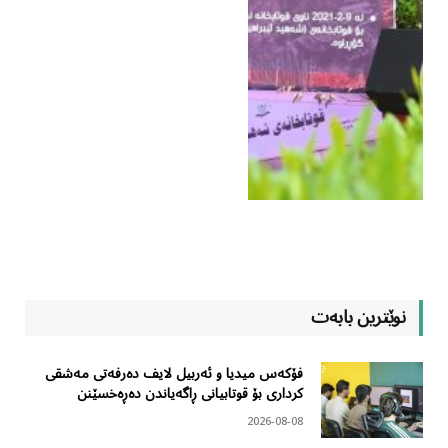
نوێترین بابەت
فۆکەس میدیا و ئەربیل لایف دەرفەتی مەشقی
کرداری بۆ قوتابیانی ڕاگەیاندن دەڕەخسێنن
2026-08-08