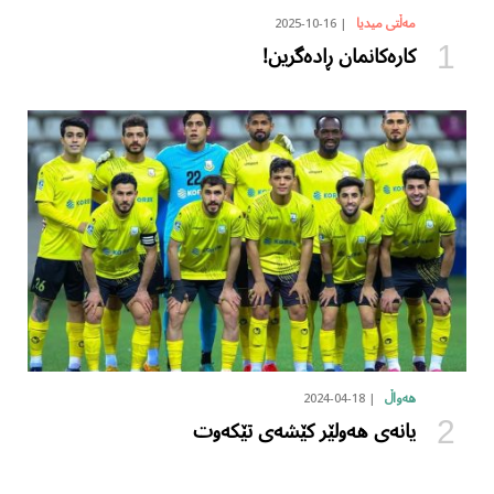
2025-10-16
مەڵتی میدیا
کارەکانمان ڕادەگرین!
2024-04-18
هەواڵ
یانەی هەولێر کێشەی تێکەوت