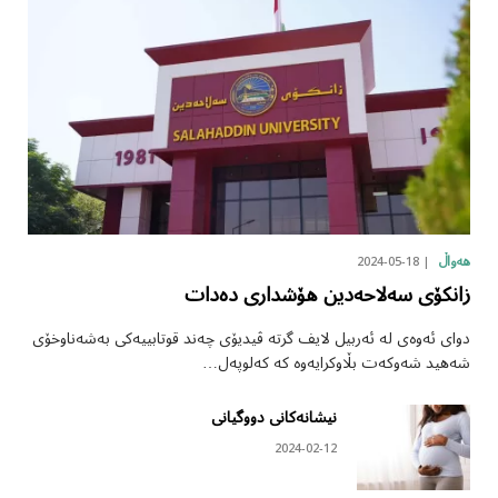
2024-05-18
هەواڵ
زانکۆی سەلاحەدین هۆشداری دەدات
دوای ئەوەی لە ئەربیل لایف گرتە ڤیدیۆی چەند قوتابییەکی بەشەناوخۆی
شەهید شەوکەت بڵاوکرایەوە کە کەلوپەل…
نیشانەکانی دووگیانی
2024-02-12