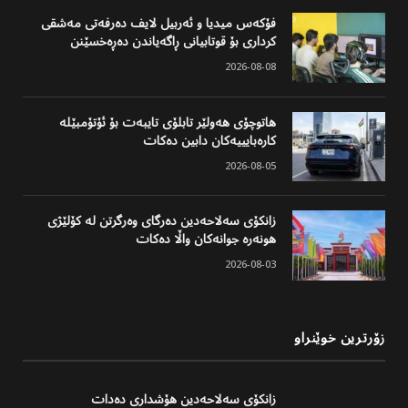
فۆکەس میدیا و ئەربیل لایف دەرفەتی مەشقی
کرداری بۆ قوتابیانی ڕاگەیاندن دەڕەخسێنن
2026-08-08
هاتوچۆی هەولێر تابلۆی تایبەت بۆ ئۆتۆمبێلە
کارەبایییەکان دابین دەکات
2026-08-05
زانکۆی سەلاحەدین دەرگای وەرگرتن لە کۆلێژی
هونەرە جوانەکان واڵا دەکات
2026-08-03
زۆرترین خوێنراو
زانکۆی سەلاحەدین هۆشداری دەدات