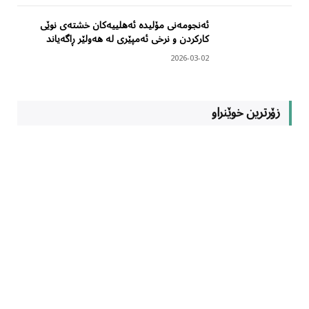
ئەنجومەنی مۆلیدە ئەهلییەکان خشتەی نوێی
کارکردن و نرخی ئەمپێری لە هەولێر ڕاگەیاند
2026-03-02
زۆرترین خوێنراو