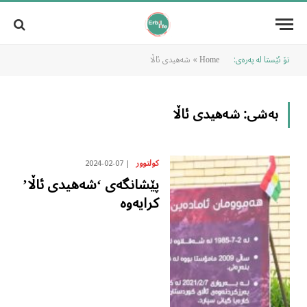
تۆ ئێستا لە پەرەی:
»
شەهیدی ئاڵا
Home
بەشی:
شەهیدی ئاڵا
2024-02-07
کولتوور
پێشانگەی ‘شەهیدی ئاڵا’
کرایەوە