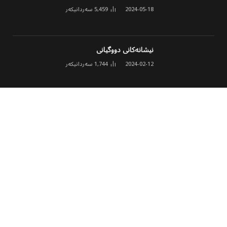
2024-05-18
5,459
سەردانیکەر
نیشانەکانی دووگیانی
2024-02-12
1,744
سەردانیکەر
ئەنجومەنی مۆلیدە ئەهلییەکان خشتەی نوێی
کارکردن و نرخی ئەمپێری لە هەولێر ڕاگەیاند
2026-03-02
1,631
سەردانیکەر
© 2026 هەموو مافێک پارێزراوە
پەڕەی سەرەکی
هەواڵ
وەرزشی
مەڵتی میدیا
کولتوور
تەکنەلۆجیا
جۆراوجۆر