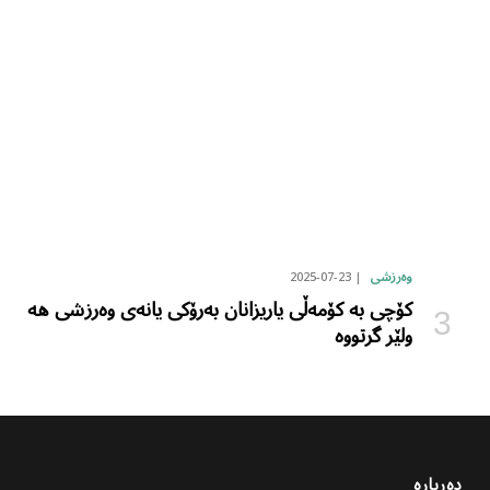
2025-07-23
وەرزشی
کۆچی بە کۆمەڵی یاریزانان بەرۆکی یانەی وەرزشی هە
ولێر گرتووە
دەربارە