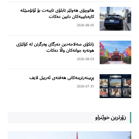
هاتوچۆی هەولێر تابلۆی تایبەت بۆ ئۆتۆمبێلە
کارەبایییەکان دابین دەکات
2026-08-05
زانکۆی سەلاحەدین دەرگای وەرگرتن لە کۆلێژی
هونەرە جوانەکان واڵا دەکات
2026-08-03
پڕبینەرترینەکانی هەفتەی ئەربیل لایف
2026-07-31
زۆرترین خوێنراو